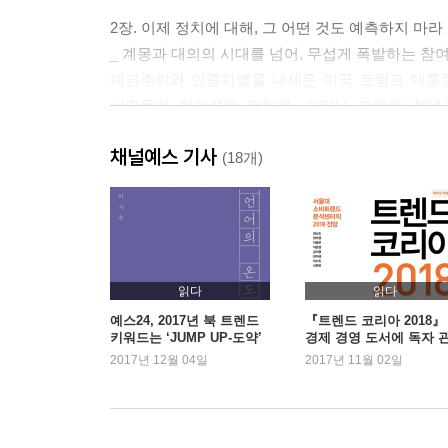
2장. 이제 정치에 대해, 그 어떤 것도 예측하지 마라
_ 계몽과 대의의 시대를 넘어, 무섭게 폭발하는 참
패권주의와 인종차별을 내세운 미국 트럼프 대통령
시민들이 어리석은 것일까. 그러나 부패한 절대
강렬해지는 정치 참여의 열망. 기성 정치는 도저히 
채널예스 기사
(18개)
[2부＿생애(Lifetime)]
3장. 120세 쇼크, 새로운 생애지도가 필요하다
_ 서드에이지, 제3섹터에서 발견하는 새로운 생애
100명 중 40명이 100세 이상 사는 삶을 축복이
읽다
읽다
일본에서 가장 많은 사람들이 사망하는 연령대가 92
예스24, 2017년 북 트렌드
『트렌드 코리아 2018』
키워드는 ‘JUMP UP-도약’
경제 경영 도서에 독자 
성인기?노년기로 나눌 것이 아니라 4등분하라.
증가
2017년 12월 04일
2017년 11월 02일
4장. 셀프부양 시대, 우리는 준비할 수 있는가
_ 한국형 복지국가는 이 문제를 어떻게 풀 것인가
편의점 아르바이트생은 여든의 할아버지. 장애 아