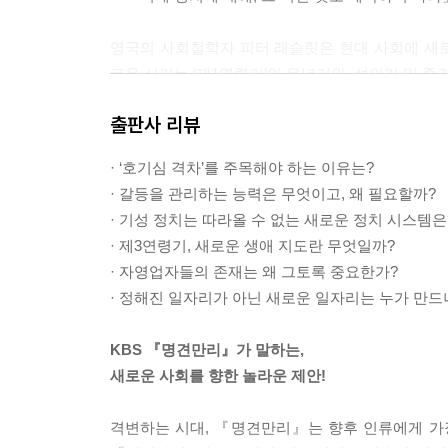
영국의 사회철학자 피터 래슬릿은 현대 사회에 새로운 인
로운 시기는 ‘제1연령기’인 유년기와, 성인기 및 중
계다. 대략 중간경력직 및 자녀 양육의 의무가 끝나
출판사 리뷰
차 정해지지 않은 생애 단계가 출현하고 있다. 수명
고 있다. 이들은 이미 중년은 지났지만, 아직 노년
· ‘호기심 격차’를 주목해야 하는 이유는?
---「120세 쇼크, 새로운 인생지도가 필요하다」 
· 갈등을 관리하는 능력은 무엇이고, 왜 필요할까?
· 기성 정치는 따라올 수 없는 새로운 정치 시스템은
셰어 가나자와는 단순한 노인 요양시설이 아니라 새
· 제3연령기, 새로운 생애 지도란 무엇일까?
점에서 일하는 후에키 노부지 씨는 벌써 여든이 넘었
· 자영업자들의 존재는 왜 그토록 중요한가?
속 길을 따라 공동체에서 출자해 만든 편의점으로
· 정해진 일자리가 아닌 새로운 일자리는 누가 만드
고 거스름돈을 챙겨준다. 느리지만 정확하다. 후에
가의 부담스러운 존재가 아니라 삶을 함께 나누는 
KBS 『명견만리』가 말하는,
---「셀프부양 시대, 우리는 준비할 수 있는가」 중
새로운 사회를 향한 놀라운 제안!
벌링턴 시내에서는 월마트나 타깃 같은 대형마트를 
격변하는 시대, 『명견만리』는 향후 인류에게 가
는 대형마트를 가려면 차를 타고 교외로 15분 이상