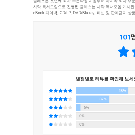
클래스는 첫번째 회차 주문확정 시점부터 마지막 회차 주문
사락 독서모임으로 진행된 클래스는 사락 독서모임 게시판
함께 만들어낸 새로운 지식 콘텐츠
에스토니아의 교육정책전문가 윌레 키카스 씨는 4
eBook 페이백, CD/LP, DVD/Blu-ray, 패션 및 판매금
를 익히는 것이라고 말한다. “컴퓨터에게 일을 시키
『명견만리』는 대한민국 최고의 전문가들과 대중의 
우고, 컴퓨터처럼 논리적인 사고를 해야 합니다. 단
각 분야의 최고 전문가부터 서태지, 성석제, 장
식으로 배우면 어떻게 현실에서 문제를 스스로 해결
101
프로그램으로서는 유례없이 높은 시청률을 
(Lecture+Documentary)’ 형식으로 우리
---「4차 산업혁명은 어떤 인재를 원하나」중에서
호서대학교에서는 이 프로그램을 바탕으로 한 교
교육이 활발하다. 학생부터 취업준비생, 직장인, 창
프로그램을 주목한다. 특히 기존 전문가 중심의 
별점별로 리뷰를 확인해 보세
구체적이고 현실적인 토론과 대안 모색의 장이 될 수
58%
37%
앞으로 인류는 이 책에서 제기한 문제들에 대해
5%
지속적으로 고민하며 답을 찾아 나가게 될 것이다
0%
0%
『명견만리』는 각종 트렌드와 사례, 데이터를 통해 
주목한다는 것. 그간 사회를 진단하고 미래를 예