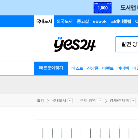
국내도서
외국도서
중고샵
eBook
크레마클럽
C
빠른분야찾기
베스트
신상품
이벤트
바이백
매
웰컴
국내도서
경제 경영
경제/경제학