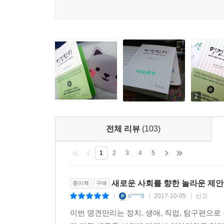
많았다. 게다가 일자리, 교육 등은 이미 익숙해진 
그러나 『명견만리』는 전 세계 전문가들과 동시대
예컨대 일자리 문제에 대해 기계가 따라오지 못할
역할을 묻는다. 이처럼 이제까지와는 다른 접근법으
각 주제마다 저인망식 자료조사를 바탕으로 한 탄탄
2
해당 이슈에 접근하는 균형 잡힌 길을 안내한다. 또
제작진이 방송에서 미처 풀어내지 못했던 취재 과정
‘더 볼거리’를 제공하여 이 책에서 다룬 주제들에 대
전체 리뷰
(103)
이미 인류가 주목하는 문제는 과거와 달라졌다. 살
1
2
3
4
5
책에서 제기한 문제들에 대해 지속적으로 고민하며 
전체적인 시각에서 조망하고 싶은 독자라면, 이 책
새로운 사회를 향한 놀라운 제안
종이책
구매
못했던 거대한 흐름 속에서, 선입견에 갇혀 전혀 생
s****8
2017-10-05
신고
|
|
|
청년들은 물론, 길어진 인생을 살아야 하는 중장년
이번 명견만리는 정치. 생애, 직업, 탐구편으로