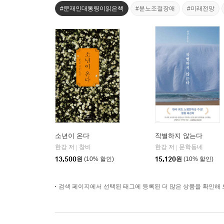
#문재인대통령이읽은책
#분노조절장애
#미래전망
소년이 온다
작별하지 않는다
한강 저
창비
한강 저
문학동네
|
|
13,500
원
(10% 할인)
15,120
원
(10% 할인)
검색 페이지에서 선택된 태그에 등록된 더 많은 상품을 확인해 