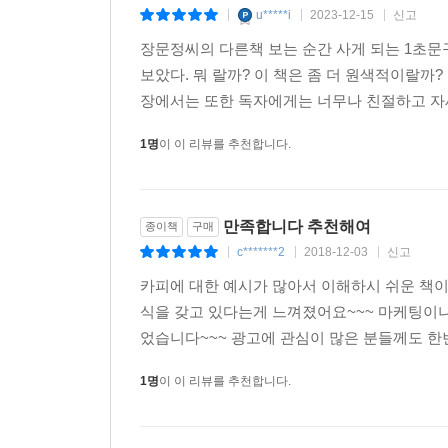
곧바로 책장에 꽂아 두지는 말길 바란다. 쉴 틈 없
단순히 무엇이 오래되었다고 말하기보다 말의 맛을 
u*****i
2023-12-15
신고
|
|
|
홍성태 (한양대학교 경영대학 명예교수)
은 밍밍하다. 그보다는 “중앙고속은 1971년 경부
장문정씨의 다른책 보는 순간 사게 되는 1초문구
함께했음을 잊지 말아주세요” 하는 것이 낫다. “
보았다. 뭐 랄까? 이 책은 좀 더 원색적이랄까
건 알고 있을 겁니다. 천일염 간수를 1년 동안 빼면
장에서는 또한 독자에게는 너무나 친절하고 자세
불에 아홉 번 구운 후에야 비로소 탄생하는 것이 인산죽
1명
이 이 리뷰를 추천합니다.
세일즈맨의 흔한 오류 중 하나가 “사야 합니다”라고
자 결론을 내리는 것은 혼자 마음속으로 춤추고 노래
로 내적동기를 심어야 발동하므로 비록 내 결론이지만
만족합니다 추천해여
종이책
구매
c*******2
2018-12-03
신고
|
|
|
1단계 : 목표로 하는 결론을 정하고 거기에 이르기
카피에 대한 예시가 많아서 이해하시 쉬운 책이
2단계 : 목표점에 도달하면 세일즈맨이 결론을 내리
식을 갖고 있다는게 느껴졌어요~~~ 마케팅이나
었습니다~~~ 광고에 관심이 많은 분들께도 한번 쯤
내 주장의 결론을 관철시키자면 과정이 필요한데 그것
올라 목표까지 상대의 머릿속을 서서히 점령한 다음,
1명
이 이 리뷰를 추천합니다.
지 마라. 최소한 결론만큼은 고객 스스로 내리게 해