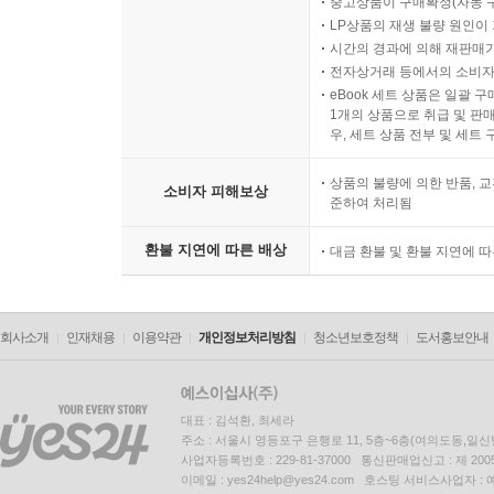
중고상품이 구매확정(자동 
LP상품의 재생 불량 원인이 기
시간의 경과에 의해 재판매가
전자상거래 등에서의 소비자
eBook 세트 상품은 일괄 
1개의 상품으로 취급 및 판매
우, 세트 상품 전부 및 세트
상품의 불량에 의한 반품, 교
소비자 피해보상
준하여 처리됨
환불 지연에 따른 배상
대금 환불 및 환불 지연에 
회사소개
인재채용
이용약관
개인정보처리방침
청소년보호정책
도서홍보안내
대표 : 김석환, 최세라
주소 : 서울시 영등포구 은행로 11, 5층~6층(여의도동,일신
사업자등록번호 : 229-81-37000 통신판매업신고 : 제 200
이메일 : yes24help@yes24.com 호스팅 서비스사업자 :