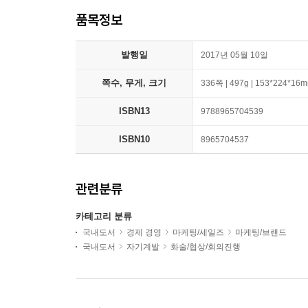
품목정보
발행일
2017년 05월 10일
쪽수, 무게, 크기
336쪽 | 497g | 153*224*16
ISBN13
9788965704539
ISBN10
8965704537
관련분류
카테고리 분류
국내도서
경제 경영
마케팅/세일즈
마케팅/브랜드
국내도서
자기계발
화술/협상/회의진행