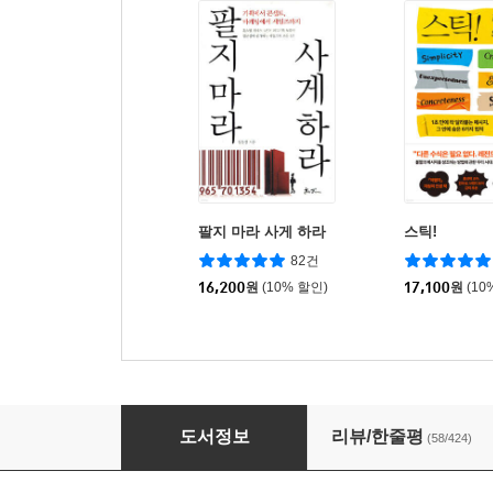
팔지 마라 사게 하라
스틱!
82건
16,200
원
(10% 할인)
17,100
원
(10
한마디면 충분하다
도서정보
리뷰/한줄평
(58/424)