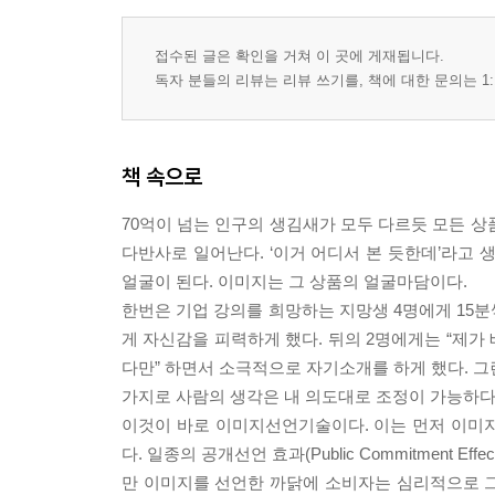
의심 많은 고객 심리 역이용하기 | 자각기술 사용법
사는 사실 일깨우기, ④ 죄책감 들게 하기 | 후회라는 감
접수된 글은 확인을 거쳐 이 곳에 게재됩니다.
독자 분들의 리뷰는 리뷰 쓰기를, 책에 대한 문의는 1:
2. 연상 - 고객 스스로 답을 내리게 하라
고객이 원하는 건 현실이 아니라 믿음이다 | 내 
차근차근 연상하게 하라 | Key Point
책 속으로
3. 눙치기 - 에둘러쳐서 불만을 무장해제시켜라
70억이 넘는 인구의 생김새가 모두 다르듯 모든 
어이없는 언어자폭 실수들 | 손해 볼 게 뻔한 긁어
다반사로 일어난다. ‘이거 어디서 본 듯한데’라고 
행동자폭 | 맞으면 ‘맞다’, 아니면 ‘아니다’ | 부
얼굴이 된다. 이미지는 그 상품의 얼굴마담이다.
Key Point
한번은 기업 강의를 희망하는 지망생 4명에게 15분
게 자신감을 피력하게 했다. 뒤의 2명에게는 “제가 
4. 관점전환 - 비틀어 보면 ‘그놈’도 ‘그분’이 된다
다만” 하면서 소극적으로 자기소개를 하게 했다. 그
관점전환기술 사용법 ① 보이지 않는 이면 찾기, ② 상반
가지로 사람의 생각은 내 의도대로 조정이 가능하다
이것이 바로 이미지선언기술이다. 이는 먼저 이미
5. 변칙 - 고수는 역으로 친다
다. 일종의 공개선언 효과(Public Commitment 
변칙기술 사용법 ① 매복된 메시지 쓰기, ② 소비자
만 이미지를 선언한 까닭에 소비자는 심리적으로 그