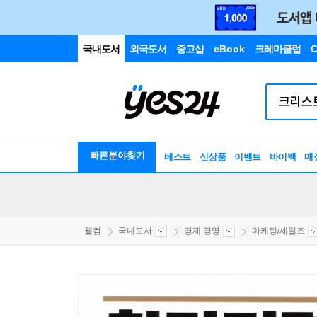
국내도서
외국도서
중고샵
eBook
크레마클럽
C
빠른분야찾기
베스트
신상품
이벤트
바이백
매
웰컴
국내도서
경제 경영
마케팅/세일즈