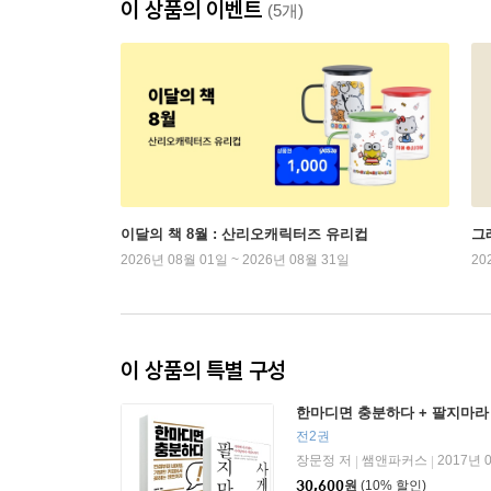
이 상품의 이벤트
(5개)
이달의 책 8월 : 산리오캐릭터즈 유리컵
그래
2026년 08월 01일 ~ 2026년 08월 31일
20
이 상품의 특별 구성
한마디면 충분하다 + 팔지마라
전2권
장문정 저
쌤앤파커스
2017년 
|
|
30,600
원
(10% 할인)