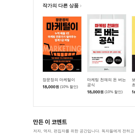
2. 가치부여 - 바꾸고 편집하고 빼고 더하고 조합하
작가의 다른 상품
2만 원에 낙찰된 라파엘로의 그림 | 인지도를 높여 이기
Key Point
3. 히스토리 - 그때부터 최초 vs. 지금부터 최초
최고(最古)가 최고(最高) | 사연 있는 물이 더 맛
‘그때부터 최초!’ | Key Point
4. 꿀팁 - 솔깃한 정보로 영혼까지 사로잡는다
그냥 지나칠 것도 한 번 더 돌아보게 만들어라 | “이 양
장문정의 마케털이
마케팅 천재의 돈 버는
보
공식
초
18,000
원
(10% 할인)
5. 정리 - 고객 머릿속을 서랍장처럼 만들어라
18,000
원
(10% 할인)
1
시행착오 없이 숙련도를 높이는 법 | 정리기술 쓰는 법 
PART 3 해제시키고 역으로 친다 - 부지불식 OK시
만든 이 코멘트
1. 자각 - 권하지 마라, 깨닫게 하라
저자, 역자, 편집자를 위한 공간입니다. 독자들에게 전하고