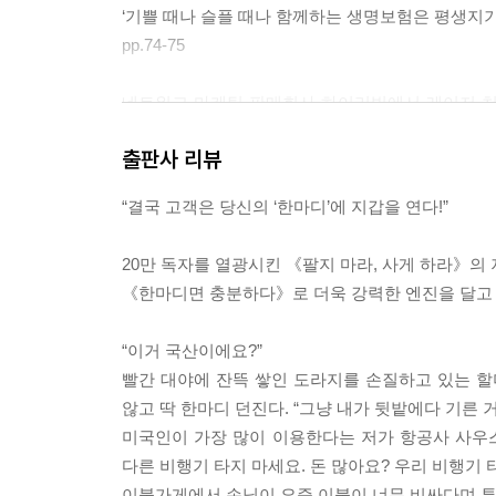
만들기, ⑦ 베끼기, ⑧ ‘또라이짓’, ⑨ 경품행사, ⑩
‘기쁠 때나 슬플 때나 함께하는 생명보험은 평생지기입
변칙 같은 꼼수 기술들 | Key Point
pp.74-75
주
네트워크 마케팅 판매회사 하이리빙에서 레이저 치
다. 이대로라면 병원이 필요 없겠다 싶었다. 상품의
출판사 리뷰
일이 나열하는 것은 최악이다. 이것은 오히려 고객을
도 좋고 하면서 죽죽 늘어놓으면 고객은 그냥 휙 지
“결국 고객은 당신의 ‘한마디’에 지갑을 연다!”
“오늘 삼치는 진짜 끝내줍니다~!”
신기술을 적용한 뚝배기를 광고하면서 5중 바닥 코팅이
20만 독자를 열광시킨 《팔지 마라, 사게 하라》의
특히 신문에 전면광고를 할 때는 큼지막한 문장 한
《한마디면 충분하다》로 더욱 강력한 엔진을 달고 
방해하고 눈에 거슬리기 때문이다. 같은 논리로 조사
한다. 2015년 6월 오비맥주는 OB 브랜드를 ‘더 프
“이거 국산이에요?”
수학에 소거법이 있는데 이것은 5개의 선택지 중 
빨간 대야에 잔뜩 쌓인 도라지를 손질하고 있는 
많이 이용한다. 전체 광고 카피를 만든 다음 불필요한 
않고 딱 한마디 던진다. “그냥 내가 뒷밭에다 기른 거
미국인이 가장 많이 이용한다는 저가 항공사 사우
많은 세일즈 관련 책이 일단 상대의 말을 인정해준 
다른 비행기 타지 마세요. 돈 많아요? 우리 비행기 타
이건 옳지 않다. 모호하게 말하거나 이도저도 아닌 
이불가게에서 손님이 요즘 이불이 너무 비싸다며 투