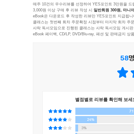
“요즘에도 그런 것을 사는 사람이 있나요?”
매주 10건의 우수리뷰를 선정하여 YES포인트 3만원을 드
- “우리 것도 무첨가 vs 우리 것은 무첨가 vs 우리 
이때 가장 좋은 답변은 이것이다.
3,000원 이상 구매 후 리뷰 작성 시
일반회원 300원, 마니아
- 정확하게 말하기보다 고객 언어로 알아듣게 말하라
“그럼요! 없어서 못 팝니다.” --- pp.114-115
eBook은 다운로드 후 작성한 리뷰만 YES포인트 지급됩니
- 갑질하는 고객을 순식간에 을로 만들어버리는 방
클래스는 첫번째 회차 주문확정 시점부터 마지막 회차 주문
사락 독서모임으로 진행된 클래스는 사락 독서모임 게시판
광화문에 유명한 삼계탕집이 있는데 평소에 여기서 
eBook 페이백, CD/LP, DVD/Blu-ray, 패션 및 판매금
이처럼 이 책은 입에 착 달라붙고 귀에 쏙 박히
할까? 한 시간이다. 이는 사람들이 불황일수록 돈을
그리고 현장에서 고객을 직접 마주했을 때 ‘백전백승
로 가치에 둔감하다. 반대로 주머니가 얇아지면 돈을
깔끔하고 단도직입적이며 군더더기 없는 설명 또한 
말로 먹고사는 우리는 말에 가치를 부여해야 한다. 
58
명
프레이를 구체적 특징부터 시작해 고객에게 줄 수 
자식처럼 애지중지, 자식보다 더 소중한 당신의 상
더 잘 보이고 더 잘 팔리게 만드는 ‘궁극의 한마디’
- 구체적 특징: 펌프형이다. 적절한 양을 분사한다.
- 기능적 편익: 머리카락을 단단히 고정해준다.
“골라보세요”가 아니라 “골라드릴까요?”
- 심리적 편익: 원하는 스타일을 연출할 수 있다.
“장점이 적지 않습니다”가 아니라 “장점이 많습니다!
별점별로 리뷰를 확인해 보세
- 수단적 가치: 남들 앞에서 돋보이도록 매력을 높여
“천천히 생각해보시고 결정하세요.”가 아니라 “지금
→ 최종가치: 나 자신이 멋져 보여 마음에 든다. 어
7
어떻게 하면 이번에 출시된 신상품 홍보 문구를 ‘
24%
고객을 직접 응대하는 사원, 마트나 시장, 길거
이처럼 단계를 밟으면 고객에게 가장 중요한 것은 
3%
대중강연을 주로 하거나 면접을 앞두고 있는 사람에
보청기의 가치는 무엇인가?