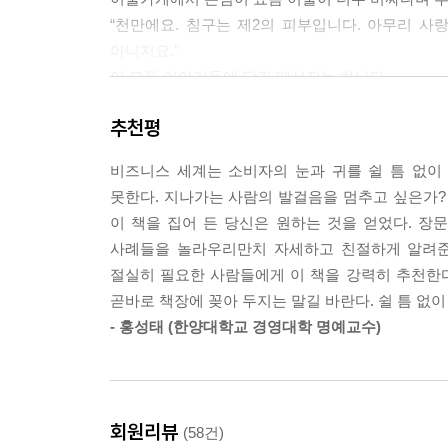
의 형식에 패배주의가 묻어나는 것은 참아도 말의 
“천만에요. 침구는 제2의 피부입니다. 아무리 사
어느 대통령은 화법이 모호해서 지탄을 받기도 했다.
아니지요.”
다. 특히 상대의 핵심 질문에는 머뭇거리면 안 된다
이 모든 이야기들에 담긴 메시지는 하나다.
한다.
“결국 고객은 당신의 ‘한마디’에 지갑을 연다.”
“걱정 마세요! 평생 선팅을 해왔는데 선팅이 짙다고
추천평
또한 이불이 너무 비싸다고 투덜거리면 강하게 받아
부지불식간에 OK하고 듣자마자 사게 만드는
“천만에요. 침구는 제2의 피부입니다. 아무리 사랑
비즈니스 세계는 소비자의 눈과 귀를 쉴 틈 없이
마케팅ㆍ세일즈 언어포장기술의 결정판!
지요.”
못한다. 지나가는 사람의 발걸음을 멈추고 싶은가?
길을 갈 때는 직선으로 가는 것이 가장 신속 정확하
이 책을 집어 든 당신은 원하는 것을 얻었다. 장
시간당 수백억 매출을 올려주는 남자, 이 세상 모든 
는 것은 영업 현장 매뉴얼로는 꽝이다.
사례들을 놀라우리만치 자세하고 친절하게 알려준다
불어넣는 설득 언어의 마술사. 20만 독자를 열
단언기술은 상대의 논리를 빠르게 뒤집을 때도 좋다.
절실히 필요한 사람들에게 이 책을 강력히 추천한다
《한마디면 충분하다》로 더욱 강력하게 돌아왔다.
으로 응수했다.
곧바로 책장에 꽂아 두지는 말길 바란다. 쉴 틈 없
《한마디면 충분하다》는 고객과 소비자의 눈과 귀
“천만에요! 강남구에만 100개의 공원이 있습니다(정확
- 홍성태 (한양대학교 경영대학 명예교수)
잡는 ‘설득언어 포장기술’을 완벽하게 소개한다.
돌직구식으로 두괄식 반대급부 선언을 하면 상대는 
마케팅ㆍ세일즈뿐만 아니라 귀에 쏙 들어오고 뇌리
고 해보자. 누군가가 묻는다.
“무슨 일을 하세요?”
- 한 번 들으면 귀에 꽂히고 기억하기도 쉬운 상품
“지포라이터를 팝니다.”
회원리뷰
(58건)
- 무한 소비충동을 유발하는 컨셉과 카피를 만드는 