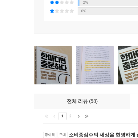
2%
광화문에 유명한 삼계탕집이 있는데 평소에 여기서 
0%
할까? 1시간이다. 불황일수록 돈을 더 가치 있게 
- 팩트(성능): 1초당 100회 주변의 소리 탐색
항상 바쁘다.
- 중간가치: 대화 이해도 30% 향상
중언부언, 동어반복, 어쩌고저쩌고 하다 보면 한순
→ 최종가치: 삶의 활력
아닌 정수를 찌르는 강력한 말 한마디의 무기를 갖
“지금 이 책을 집어 든 당신은 원하는 것을 얻었다.
오티콘 보청기를 성능으로 팔려면 ‘1초당 100회 주
사례들을 놀라우리만치 자세하고 친절하게 알려준다
의 활력’으로 해야 한다. 그렇다면 영어의 가치는
절실히 필요한 사람들에게 이 책을 강력히 추천한다
영어란 ‘영원한 동경’이고 아이에게는 ‘세상을 보는 창’이라 
곧바로 책장에 꽂아 두지는 말길 바란다. 쉴 틈 없
(한양대학교 경영대학 홍성태 명예교수의 추천사 중
호빵이나 송편, 만두는 깨물기 전에는 속에 무엇이 
횡재한 듯한 기분이 든다. 이처럼 상품을 일일이 깨
[추천사]
과자는 인스턴트 식품이라 생각한다. 하지만 히스
비즈니스 세계는 소비자의 눈과 귀를 쉴 틈 없이
전체 리뷰
(58)
과 맛동산은 반죽을 20시간 동안 숙성시킨다. 마켓
못한다. 지나가는 사람의 발걸음을 멈추고 싶은가?
래 발효하여 깊은 맛을 내는 슬로우푸드라는 인식을
이 책을 집어 든 당신은 원하는 것을 얻었다. 장
1
2
새우깡은 겉봉투 뒷면에 한 봉투당 생새우가 네 마리
사례들을 놀라우리만치 자세하고 친절하게 알려준다
고 네 마리가 들어 있다고 하니 조금 논리가 어설프
절실히 필요한 사람들에게 이 책을 강력히 추천한다
소비중심주의 세상을 현명하게 살
동안 포카칩에 들어간 감자만 18억 개라고 밝혀 역
종이책
구매