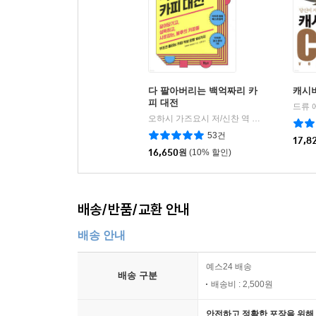
다 팔아버리는 백억짜리 카
캐시
피 대전
오하시 가즈요시 저/신찬 역
보누스
|
53건
17,8
16,650
원
(10% 할인)
배송/반품/교환 안내
배송 안내
예스24 배송
배송 구분
배송비 : 2,500원
안전하고 정확한 포장을 위해 