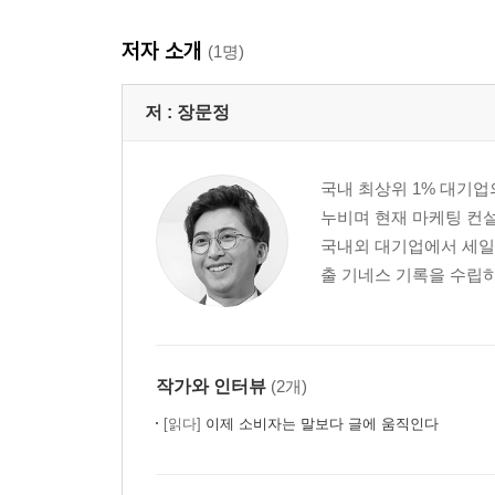
3. 이미지선언 - 당신이 선언한 대로 믿게 하라
저자 소개
차별화해서 각인시켜라 | 이미지선언 규칙 ① “한마디로
(1명)
4. 일침 - 노른자만 남기고 다 버려라
저 :
장문정
언어 거품을 싹 걷어내라 | 한 방에 꽂히는 카피 
고등어가 나오면 몸통부터 먹는다 | 고객이 머뭇거릴 때 
국내 최상위 1% 대기업
누비며 현재 마케팅 컨설팅
5. 단언 - “돈 많아요? 아니면 이거 사세요!”
국내외 대기업에서 세일즈
역효과만 부르는 언어낭비 | 힘이 실리는 주장: “걱정 
출 기네스 기록을 수립하고
세일즈맨에게 “다음 이 시간에”는 없다 | Key Point
PART 2 하던 짓은 잊어라 - 역지사지 핫 트렌드 설
작가와 인터뷰
(2개)
1. 눈낮이 - 장사꾼 언어가 아닌 고객 언어를 써라
지식격차를 줄여라 | 메아리방에 갇힌 언어 해방시키
[읽다]
이제 소비자는 말보다 글에 움직인다
쓰는 말을 배워라 | Key Point