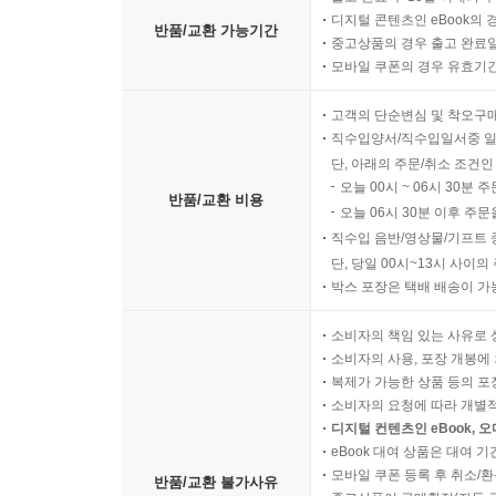
디지털 콘텐츠인 eBook의 
반품/교환 가능기간
중고상품의 경우 출고 완료일
모바일 쿠폰의 경우 유효기간(
고객의 단순변심 및 착오구
직수입양서/직수입일서중 일
단, 아래의 주문/취소 조건인
오늘 00시 ~ 06시 30분 
반품/교환 비용
오늘 06시 30분 이후 주문
직수입 음반/영상물/기프트 
단, 당일 00시~13시 사이
박스 포장은 택배 배송이 가
소비자의 책임 있는 사유로 
소비자의 사용, 포장 개봉에 
복제가 가능한 상품 등의 포장을 
소비자의 요청에 따라 개별
디지털 컨텐츠인 eBook, 
eBook 대여 상품은 대여 기
모바일 쿠폰 등록 후 취소/환
반품/교환 불가사유