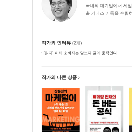
국내외 대기업에서 세일즈
3장 _ 외로운 섬처럼 떨어져 살아가는 외톨이들에
출 기네스 기록을 수립하고
나 혼자 산다는 것의 공허
‘갑질’의 덫, 을의 모멸감에서 해방되기
‘나를 위해서’가 아니라 ‘그를 위해서’ 만나라
질주하는 험담의 종착역이 돼라
작가와 인터뷰
(2개)
관계란 너와 내가 다름을 인정하는 것
[읽다]
이제 소비자는 말보다 글에 움직인다
[평범한 직장인들의 갑질 대처법]
4장 _ 우리는 모두 누군가에게 의미 있는 존재
작가의 다른 상품
누군가를 미워할 때 자신의 마음을 보라
감정노동 공화국에서 작은 혁명을 일으키는 법
후회 없이, 점점 더 훌륭하게 실패하라
단순하고 행복한 인생을 위한 일상 가지치기
타인과 인생의 시간을 공유할 때 누릴 수 있는 풍요
나는 불안한 주인공보다 안락한 가장자리가 좋다