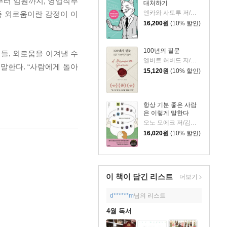
부터 임원까지, 영업직부
대처하기
엔카와 사토루 저/이주 역
즉 외로움이란 감정이 이
16,200
원
(10% 할인)
100년의 질문
들, 외로움을 이겨낼 수
엘버트 허버드 저/충희 편
말한다. “사람에게 돌아
15,120
원
(10% 할인)
항상 기분 좋은 사람
은 이렇게 말한다
오노 모에코 저/김시온 역
16,020
원
(10% 할인)
이 책이 담긴
리스트
더보기
d******m
님의 리스트
4월 독서