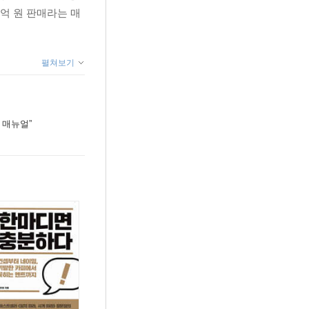
억 원 판매라는 매
펼쳐보기
 매뉴얼”