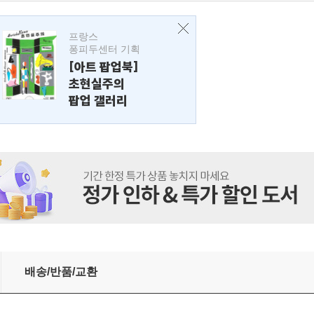
프랑스
퐁피두센터 기획
[아트 팝업북]
초현실주의
팝업 갤러리
배송/반품/교환