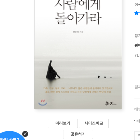
장
정
판
Y
결
배
배
미리보기
사이즈비교
공유하기