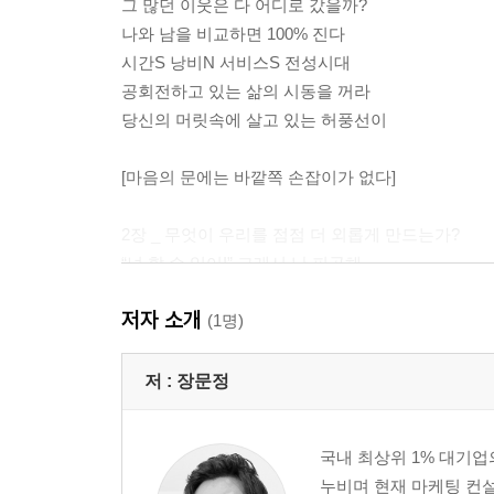
그 많던 이웃은 다 어디로 갔을까?
나와 남을 비교하면 100% 진다
시간S 낭비N 서비스S 전성시대
공회전하고 있는 삶의 시동을 꺼라
당신의 머릿속에 살고 있는 허풍선이
[마음의 문에는 바깥쪽 손잡이가 없다]
2장 _ 무엇이 우리를 점점 더 외롭게 만드는가?
“넌 할 수 있어!” 그래서 난 피곤해
걱정해서 걱정이 없어지면 걱정이 없겠네
저자 소개
편견의 장벽이 사람을 밀어낸다
(1명)
버스 놓치면 어때? 다음 거 타면 되지
살아야 할 이유는 있어도 죽을 권리는 없다
저 :
장문정
TV, 스마트폰에게 빼앗긴 마음속 공간
국내 최상위 1% 대기업
[안 되는 것을 내려놓을 수 있는 용기]
누비며 현재 마케팅 컨설팅