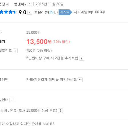
문정
저
쌤앤파커스
2015년 11월 30일
9.0
자기계발 top100 3주
회원리뷰(
25
건)
베스트
가
15,000원
13,500
원
매가
(10% 할인)
ES포인트
750원 (5% 적립)
5만원이상 구매 시 2천원 추가적립
제혜택
카드/간편결제 혜택을 확인하세요
송안내
송비 : 유료 (도서 15,000원 이상 무료)
이미 소장하고 있다면 판매해 보세요!