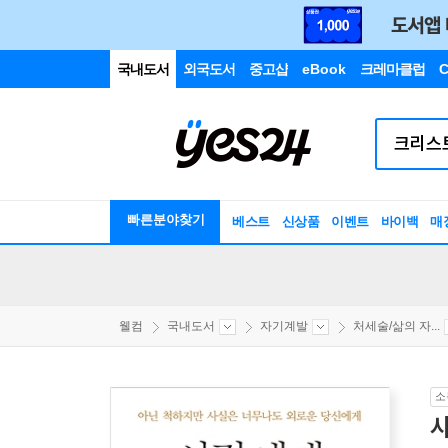
국내도서
외국도서
중고샵
eBook
크레마클럽
C
빠른분야찾기
베스트
신상품
이벤트
바이백
매
웰컴
국내도서
자기계발
처세술/삶의 자...
소