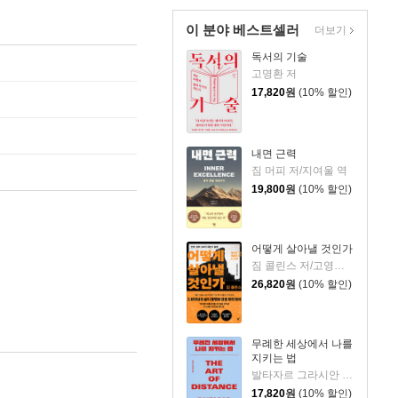
이 분야 베스트셀러
더보기
독서의 기술
고명환 저
17,820
원
(10% 할인)
내면 근력
짐 머피 저/지여울 역
19,800
원
(10% 할인)
어떻게 살아낼 것인가
짐 콜린스 저/고영훈,윤영호 역
26,820
원
(10% 할인)
무례한 세상에서 나를
지키는 법
발타자르 그라시안 저/하와이 대저택 편저
17,820
원
(10% 할인)