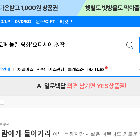
D/LP
DVD/BD
문구
/GIFT
티켓
독서유형검사
장안내
채널예스
사락
예스펀딩
클래스24
RBTI Lab
독서유형검사
AI 일문백답
의견 남기면 YES상품권!
득공제
사람에게 돌아가라
아닌 척하지만 사실은 너무나도 외로운