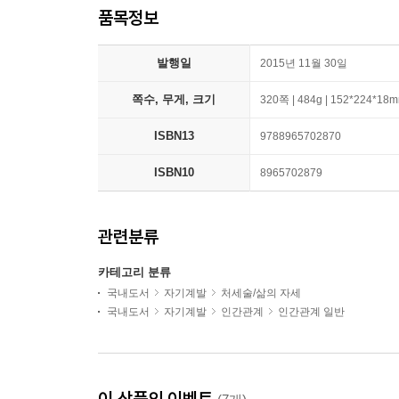
품목정보
발행일
2015년 11월 30일
쪽수, 무게, 크기
320쪽 | 484g | 152*224*18
ISBN13
9788965702870
ISBN10
8965702879
관련분류
카테고리 분류
국내도서
자기계발
처세술/삶의 자세
국내도서
자기계발
인간관계
인간관계 일반
이 상품의 이벤트