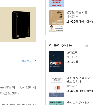
운명을 보는 기술
박성준 저
16,920
원
(10% 할인)
이 분야 신상품
더보기
조직호구
한규은 저
펼쳐보기
14,100
원
다들 괜찮은 척하며
살고 있었다
김민식 저
 있는 것일까? 《사람에게
15,300
원
(10% 할인)
다고 말한다.
진상 고객 완벽하게