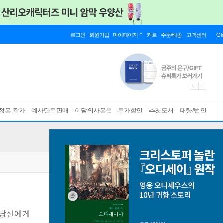
로그인
회원가입
마이페이지
카트
주문/배송
고객센터
Gl
젊은 작가
예사단독판매
이달의사은품
특가할인
추천도서
대량/법인
 당신에게