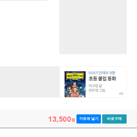
AD
13,500
카트에 넣기
바로구매
원