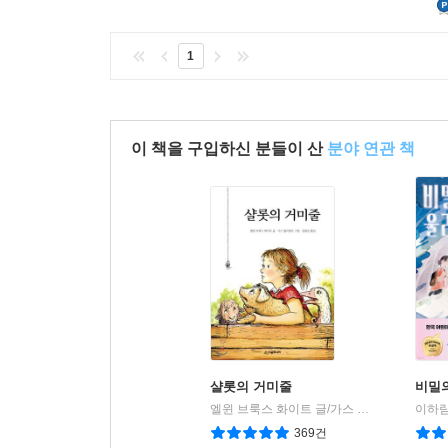
1
이 책을 구입하신 분들이 산
분야 연관 책
샬롯의 거미줄
비밀
엘윈 브룩스 화이트 글/가스 윌리엄즈 그림/김화곤 역
이하람
369건