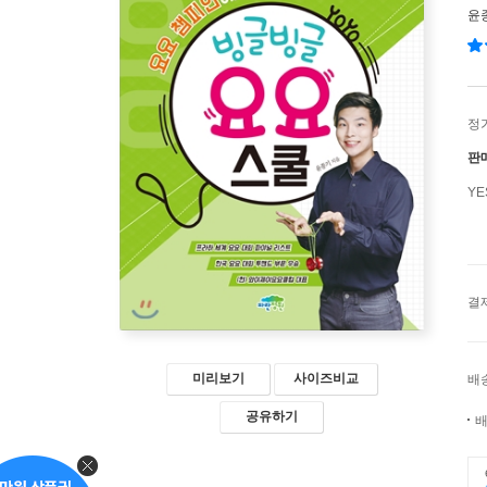
윤
정
판
Y
결
미리보기
사이즈비교
배
공유하기
배