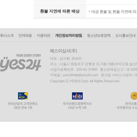
환불 지연에 따른 배상
대금 환불 및 환불 지연에 
회사소개
인재채용
이용약관
개인정보처리방침
청소년보호정책
도서홍보안내
대표 : 김석환, 최세라
주소 : 서울시 영등포구 은행로 11, 5층~6층(여의도동,일신
사업자등록번호 : 229-81-37000 통신판매업신고 : 제 200
이메일 : yes24help@yes24.com 호스팅 서비스사업자 :
Copyright ⓒ YES24 Corp. All Rights Reserved.