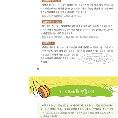
5. 국기
6. 에펠탑
7. 양손별
8. 강제 리턴
4장 중급 기술 배우기(레벨 2)
1. 트라피즈
2. 더블 오어 낫싱
3. 롤러코스터
4. 스피릿 디 아톰
5. 마하 파이브
6. 1.5 마운트
5장 중급 기술 배우기(레벨 3)
1. 플라스틱 휩
2. 레볼루션