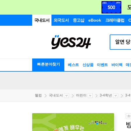
국내도서
외국도서
중고샵
eBook
크레마클럽
C
빠른분야찾기
베스트
신상품
이벤트
바이백
매
웰컴
국내도서
어린이
3-4학년
3-
소