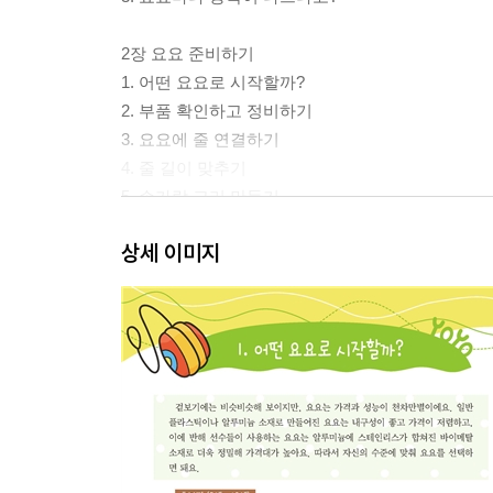
2장 요요 준비하기
1. 어떤 요요로 시작할까?
2. 부품 확인하고 정비하기
3. 요요에 줄 연결하기
4. 줄 길이 맞추기
5. 손가락 고리 만들기
6. 요요에 줄 감기
상세 이미지
7. 엉킨 줄 풀기
8. 베어링 씻기
9. 요요 파손 예방하기
3장 기본 기술 배우기(레벨1)
1. 롱 슬리퍼
2. 엘리베이터
3. 그네
4. 땅강아지