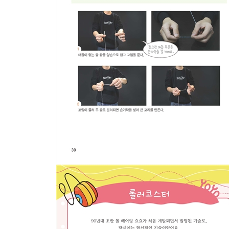
3. 슬랙 트라피즈
4. 레슬레이션 바인드
5. 미러 이펙트
6. 매직 드롭
7. 리스트 마운트
6장 선수용 콤보 기술 배우기(레벨 4)
1. 캔디 레인 1
2. 레프트 라이트 핸드레일
3. 호리젠탈 콤보
4. 젠트리 스타인 콤보
5. 미키 사이드 콤보
6. 윤종기 스트링 트릭 콤보