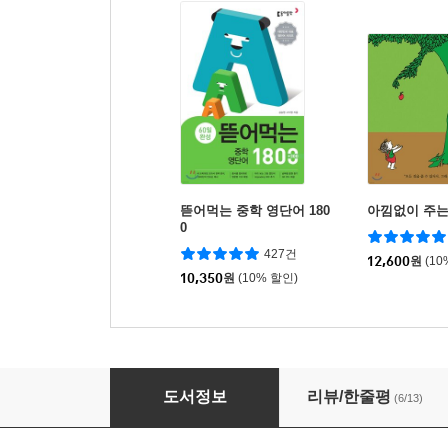
뜯어먹는 중학 영단어 180
아낌없이 주는
0
427건
12,600
원
(10
10,350
원
(10% 할인)
빙글빙글 요요 스쿨
도서정보
리뷰/한줄평
(6/13)