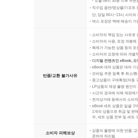
오늘 06시 30분 이후 주문
직수입 음반/영상물/기프트 
단, 당일 00시~13시 사이
박스 포장은 택배 배송이 가
소비자의 책임 있는 사유로 
소비자의 사용, 포장 개봉에 
복제가 가능한 상품 등의 포장을 
소비자의 요청에 따라 개별
디지털 컨텐츠인 eBook, 
eBook 대여 상품은 대여 기
모바일 쿠폰 등록 후 취소/환
반품/교환 불가사유
중고상품이 구매확정(자동 
LP상품의 재생 불량 원인이 기
시간의 경과에 의해 재판매가
전자상거래 등에서의 소비자
eBook 세트 상품은 일괄 
1개의 상품으로 취급 및 판매
우, 세트 상품 전부 및 세트
상품의 불량에 의한 반품, 교
소비자 피해보상
준하여 처리됨