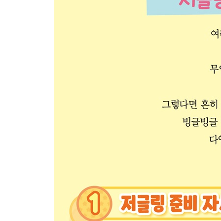
2. 리버스 캐스케이드
3. 테니스
4. 샤워
STEP 7. 함께 하는 저글링
1. 어깨동무 저글링
2. 마주 보고 저글링
3. 훔치는 저글링
4. 패싱 저글링