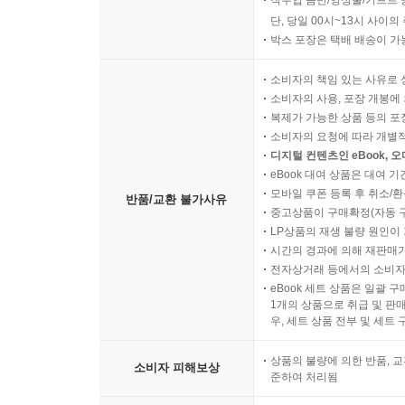
직수입 음반/영상물/기프트 
단, 당일 00시~13시 사이
박스 포장은 택배 배송이 가
소비자의 책임 있는 사유로 
소비자의 사용, 포장 개봉에 
복제가 가능한 상품 등의 포장을 
소비자의 요청에 따라 개별
디지털 컨텐츠인 eBook, 
eBook 대여 상품은 대여 기
모바일 쿠폰 등록 후 취소/환
반품/교환 불가사유
중고상품이 구매확정(자동 
LP상품의 재생 불량 원인이 기
시간의 경과에 의해 재판매가
전자상거래 등에서의 소비자
eBook 세트 상품은 일괄 
1개의 상품으로 취급 및 판매
우, 세트 상품 전부 및 세트
상품의 불량에 의한 반품, 교
소비자 피해보상
준하여 처리됨