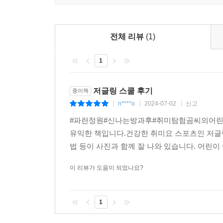
전체 리뷰
(1)
1
저글링 스쿨 후기
종이책
n****o
2024-07-02
신고
|
|
|
#파란정원#신나는방과후#취미탐험곰씨의어린
유익한 책입니다.건강한 취미요 스포츠인 저글링을
법 등이 사진과 함께 잘 나와 있습니다. 어린이
이 리뷰가 도움이 되었나요?
1