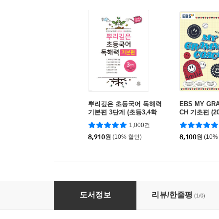
뿌리깊은 초등국어 독해력
EBS MY GR
기본편 3단계 (초등3,4학
CH 기초편 (2
년)
1,000건
8,910
원
(10% 할인)
8,100
원
(10%
취미탐험 곰씨의 어린이를 위한 왕초보 저글링 
도서정보
리뷰/한줄평
(1/0)