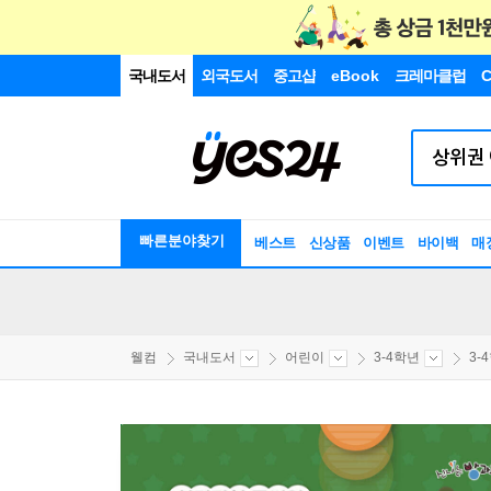
국내도서
외국도서
중고샵
eBook
크레마클럽
C
빠른분야찾기
베스트
신상품
이벤트
바이백
매
웰컴
국내도서
어린이
3-4학년
3-