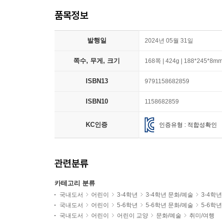
품목정보
발행일
2024년 05월 31일
쪽수, 무게, 크기
168쪽 | 424g | 188*245*8m
ISBN13
9791158682859
ISBN10
1158682859
KC인증
인증유형 : 적합성확인
관련분류
카테고리 분류
국내도서
어린이
3-4학년
3-4학년 문화/예술
3-4학
국내도서
어린이
5-6학년
5-6학년 문화/예술
5-6학
국내도서
어린이
어린이 교양
문화/예술
취미/여행