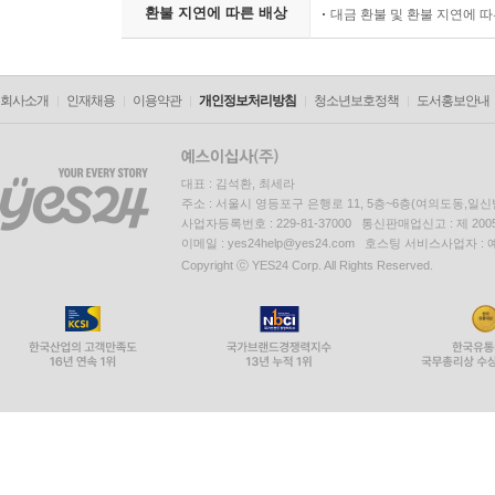
환불 지연에 따른 배상
대금 환불 및 환불 지연에 
회사소개
인재채용
이용약관
개인정보처리방침
청소년보호정책
도서홍보안내
대표 : 김석환, 최세라
주소 : 서울시 영등포구 은행로 11, 5층~6층(여의도동,일신
사업자등록번호 : 229-81-37000 통신판매업신고 : 제 200
이메일 : yes24help@yes24.com 호스팅 서비스사업자 :
Copyright ⓒ YES24 Corp. All Rights Reserved.