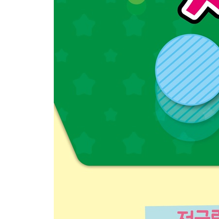
1. 공 2개 쥐고 던지기
2. 공 3개 쥐고 교차하여 던져서 받기
3. 공 3개 저글링
4. 연속 저글링(캐스케이드)
STEP 5. 직선 응용 저글링
1. 더블유
2. 칼럼
3. 찹
4. 요요
5. 박스
6. 던져서 시작하기
STEP 6. 곡선 응용 저글링
1. 하프 샤워