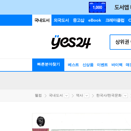
국내도서
외국도서
중고샵
eBook
크레마클럽
C
빠른분야찾기
베스트
신상품
이벤트
바이백
매
웰컴
국내도서
역사
한국사/한국문화