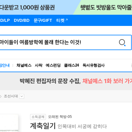
D/LP
DVD/BD
문구
/GIFT
티켓
장안내
채널예스
사락
예스펀딩
클래스24
독서유형검사
RBTI Lab
독서유형검사
박혜진 편집자의 문장 수집,
채널예스 1화 보러 가
조선시대
오래된 책방-05
소득공제
계축일기
인목대비 서궁에 갇히다