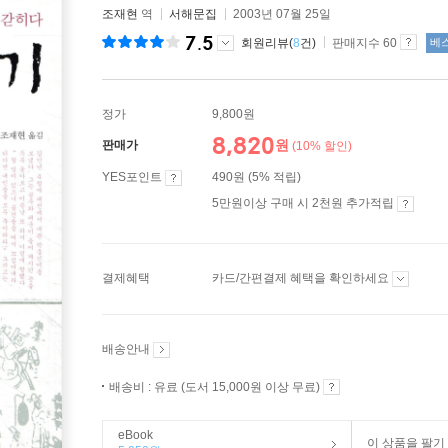
조재현
역
서해문집
2003년 07월 25일
7.5
회원리뷰(
8
건)
판매지수 60
베
정가
9,800원
8,820
원
판매가
(10% 할인)
YES포인트
490원 (5% 적립)
5만원이상 구매 시 2천원 추가적립
결제혜택
카드/간편결제 혜택을 확인하세요
배송안내
배송비 : 유료 (도서 15,000원 이상 무료)
eBook
이 상품을 팔기