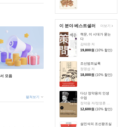
이 분야 베스트셀러
더보기
책문, 이 시대가 묻는
다
김태완 저
19,800
원
(10% 할인)
조선범죄실록
정명섭 저
18,000
원
(10% 할인)
도서 모음
다산 정약용의 인생
펼쳐보기
수업
정약용 저/정영훈 기획/김창준 역
12,600
원
(10% 할인)
설민석의 조선왕조실