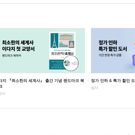
다지 『최소한의 세계사』 출간 기념 랜드마크 북
정가 인하 & 특가 할인 
크
상시
진시