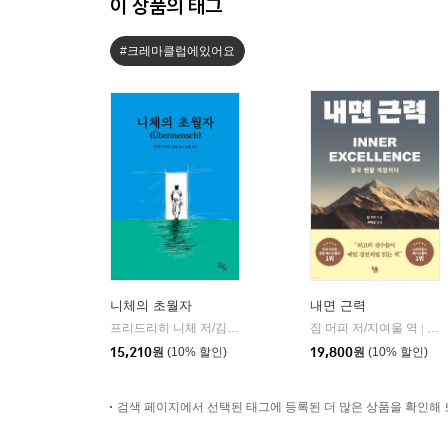
이 상품의 태그
#크레마클럽에있어요
니체의 초월자
내면 근력
프리드리히 니체 저/김철 편역
히읏
짐 머피 저/지여울 역
윌북(
|
|
15,210
원
(10% 할인)
19,800
원
(10% 할인)
검색 페이지에서 선택된 태그에 등록된 더 많은 상품을 확인해 