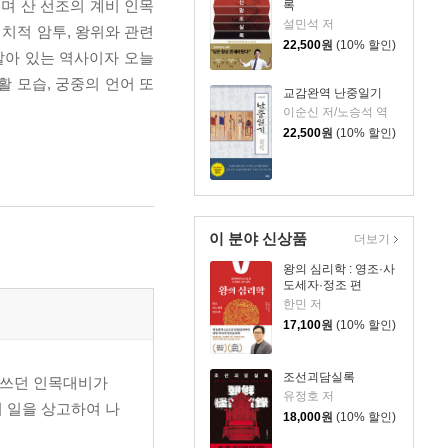
며 산 선조의 계비 인목
록
설민석 저
정치적 암투, 왕위와 관련
22,500
원
(10% 할인)
살아 있는 역사이자 오늘
 모습, 궁중의 언어 또
교감완역 난중일기
이순신 저/노승석 역
22,500
원
(10% 할인)
이 분야 신상품
더보기
왕의 심리학 : 영조·사
도세자·정조 편
한민 저
17,100
원
(10% 할인)
조선괴담실록
 쓰던 인목대비가
유정호 저
의 일을 상고하여 나
18,000
원
(10% 할인)