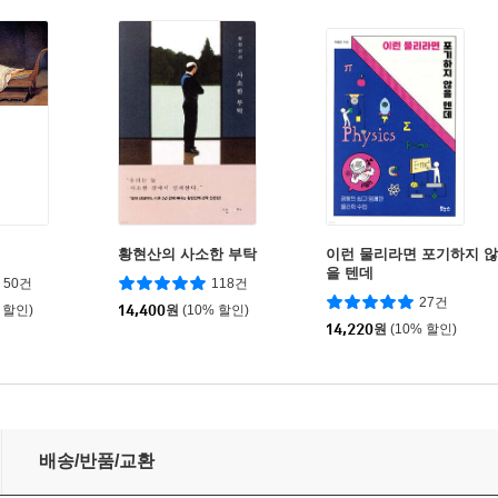
황현산의 사소한 부탁
이런 물리라면 포기하지 않
을 텐데
50건
118건
27건
 할인)
14,400
원
(10% 할인)
14,220
원
(10% 할인)
배송/반품/교환