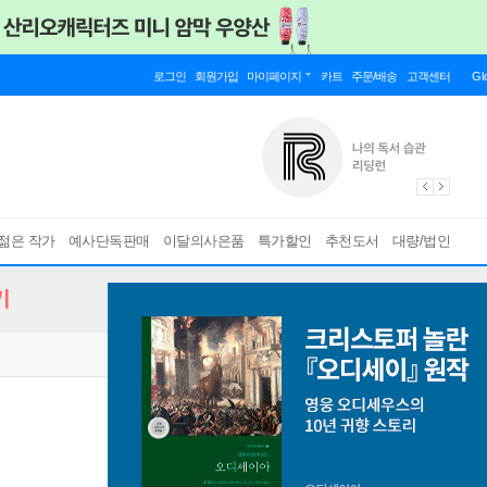
로그인
회원가입
마이페이지
카트
주문/배송
고객센터
Gl
젊은 작가
예사단독판매
이달의사은품
특가할인
추천도서
대량/법인
기