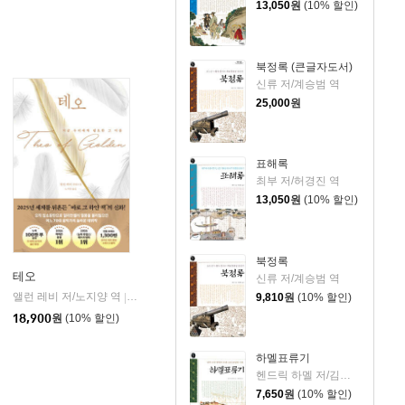
13,050
원
(10% 할인)
북정록 (큰글자도서)
신류 저/계승범 역
25,000
원
표해록
최부 저/허경진 역
13,050
원
(10% 할인)
북정록
테오
신류 저/계승범 역
앨런 레비 저/노지양 역
오팬하우스
9,810
원
(10% 할인)
|
18,900
원
(10% 할인)
하멜표류기
헨드릭 하멜 저/김태진 역
7,650
원
(10% 할인)