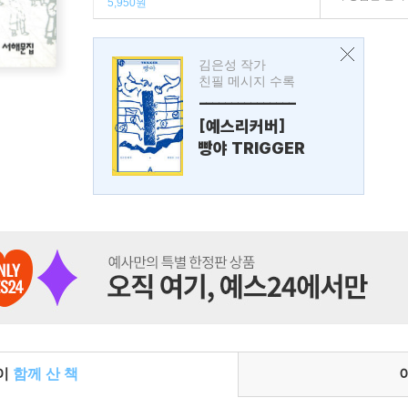
5,950원
김은성 작가
친필 메시지 수록
---------------
[예스리커버]
빵야 TRIGGER
들이
함께 산 책