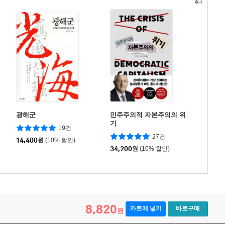
4
/4
광해군
민주주의적 자본주의의 위
기
19건
27건
14,400
원
(10% 할인)
34,200
원
(10% 할인)
8,820
카트에 넣기
바로구매
원