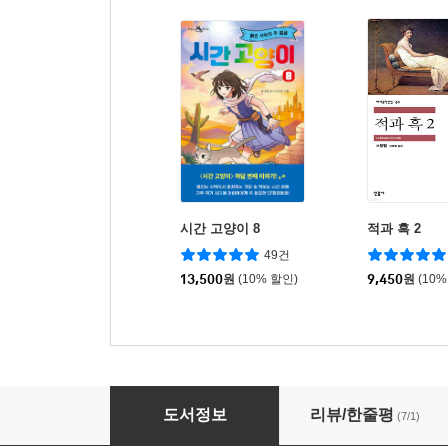
시간 고양이 8
적과 흑 2
49건
13,500
원
(10% 할인)
9,450
원
(10%
계축일기
도서정보
리뷰/한줄평
(7/1)