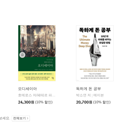
오디세이아
독하게 돈 공부
willbook)
호메로스 저/페테르 파울 루벤스 그림/박문재 역
박소연 저
현대지성
메이븐
|
|
24,300
원
(10% 할인)
20,700
원
(10% 할인)
보세요.
전체보기