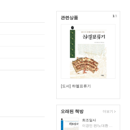
1
/3
관련상품
[도서] 하멜표류기
오래된 책방
더보기
희조일사
이경민 편/노대환 등역