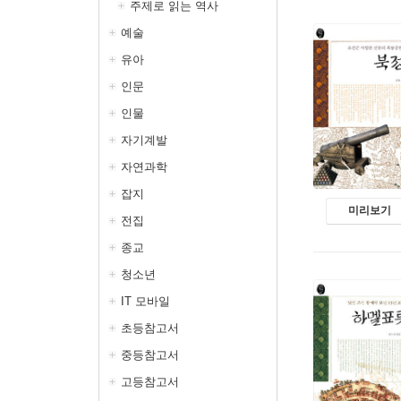
주제로 읽는 역사
예술
유아
인문
인물
자기계발
자연과학
잡지
미리보기
전집
종교
청소년
IT 모바일
초등참고서
중등참고서
고등참고서