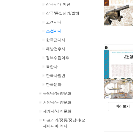
삼국시대 이전
삼국/통일신라/발해
고려시대
조선시대
한국근대사
해방전후사
정부수립이후
북한사
한국사일반
한국문화
동양사/동양문화
서양사/서양문화
미리보기
세계사/세계문화
아프리카/중동/중남미/오
세아니아 역사