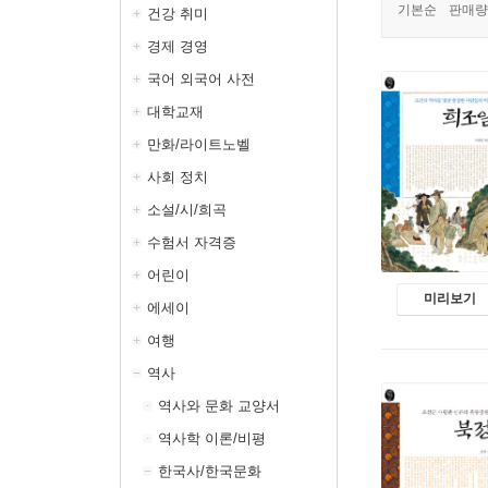
기본순
판매량
건강 취미
경제 경영
국어 외국어 사전
대학교재
만화/라이트노벨
사회 정치
소설/시/희곡
수험서 자격증
어린이
미리보기
에세이
여행
역사
역사와 문화 교양서
역사학 이론/비평
한국사/한국문화