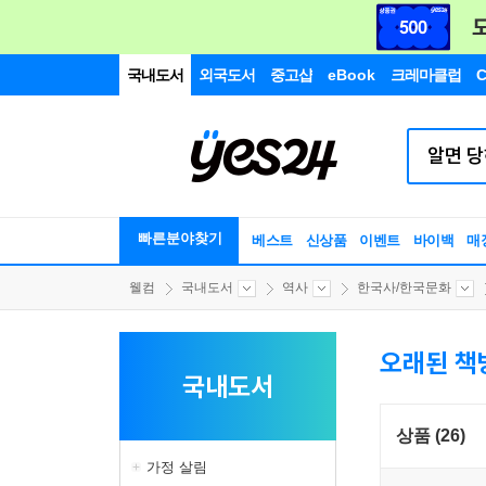
국내도서
외국도서
중고샵
eBook
크레마클럽
C
빠른분야찾기
베스트
신상품
이벤트
바이백
매
웰컴
국내도서
역사
한국사/한국문화
오래된 책
국내도서
상품 (26)
가정 살림