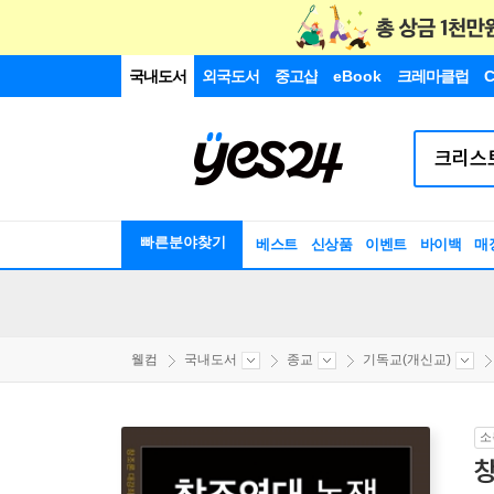
국내도서
외국도서
중고샵
eBook
크레마클럽
C
빠른분야찾기
베스트
신상품
이벤트
바이백
매
웰컴
국내도서
종교
기독교(개신교)
소