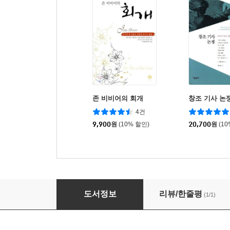
존 비비어의 회개
창조 기사 논
4건
9,900
원
(10% 할인)
20,700
원
(1
창조연대 논쟁
도서정보
리뷰/한줄평
(1/1)