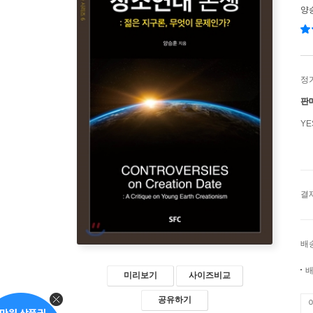
양
정
판
Y
결
배
배
미리보기
사이즈비교
공유하기