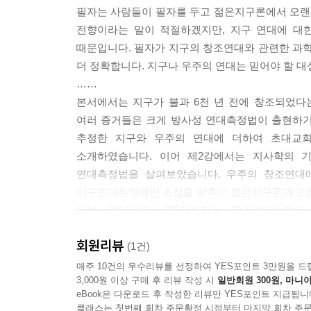
필자는 사람들이 필자를 두고 젊은지구론에서 오랜
전향이라는 말이 적절하겠지만, 지구 연대에 대한
때문입니다. 필자가 지구의 창조연대와 관련한 과
더 정확합니다. 지구나 우주의 연대는 믿어야 할 
……
본서에서는 지구가 불과 6천 년 전에 창조되었
여러 증거들은 크게 방사성 연대측정법이 출현하기
추정한 지구와 우주의 연대에 더하여 초대교회
소개하였습니다. 이어 제2강에서는 지사학의 
연대측정법을 살펴보았습니다. 우주의 창조연대
지구연대논쟁에만 초점을 맞추어 젊은지구론과 오
이어 제3강부터 제5강까지는 창조연대논쟁의
절대연대측정법으로 가장 널리 사용되기 때문에, 
회원리뷰
많은 지면을 할애하였습니다. 탄소 연대측정을 다
(1건)
포타슘-아르곤 연대측정 등에 비해 한 세대 뒤에 
매주 10건의 우수리뷰를 선정하여 YES포인트 3만원을 드
3,000원 이상 구매 후 리뷰 작성 시
일반회원 300원, 마니아
혁명을 일으켰습니다. 탄소 연대측정이 그런 신뢰를
eBook은 다운로드 후 작성한 리뷰만 YES포인트 지급됩니
부록에는 오래 전 필자가 미국 위스콘신 대학 과학
클래스는 첫번째 회차 주문확정 시점부터 마지막 회차 주문