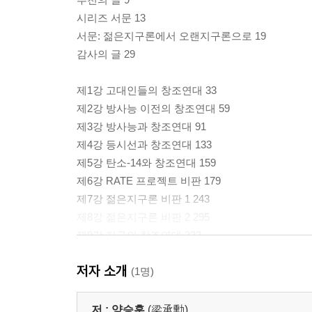
시리즈 서문 13
서문: 젊은지구론에서 오랜지구론으로 19
감사의 글 29
제1강 고대인들의 창조연대 33
제2강 방사능 이전의 창조연대 59
제3강 방사능과 창조연대 91
제4강 등시선과 창조연대 133
제5강 탄소-14와 창조연대 159
제6강 RATE 프로젝트 비판 179
제7강 젊은지구론 비판 1 243
제8강 젊은지구론 비판 2 295
제9강 지구의 창조연대 333
제10강 샬롬을 바라보며… 355
저자 소개
부록: 방사성 탄소연대와 미국 복음주의의 분열 371
(1명)
내용색인 416
저 :
양승훈
(梁承勳)