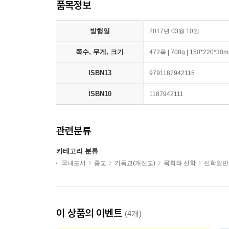
품목정보
발행일
2017년 03월 10일
쪽수, 무게, 크기
472쪽 | 708g | 150*220*30
ISBN13
9791187942115
ISBN10
1187942111
관련분류
카테고리 분류
국내도서
종교
기독교(개신교)
목회와 신학
신학일반
이 상품의 이벤트
(4개)