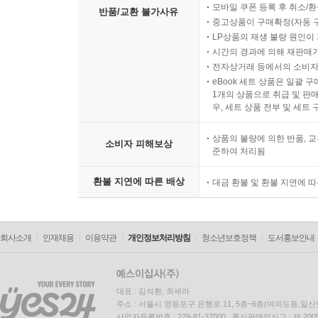
모바일 쿠폰 등록 후 취소/환
반품/교환 불가사유
중고상품이 구매확정(자동 
LP상품의 재생 불량 원인이 기
시간의 경과에 의해 재판매가
전자상거래 등에서의 소비자
eBook 세트 상품은 일괄 
1개의 상품으로 취급 및 판매
우, 세트 상품 전부 및 세트
상품의 불량에 의한 반품, 교
소비자 피해보상
준하여 처리됨
환불 지연에 따른 배상
대금 환불 및 환불 지연에 
회사소개
인재채용
이용약관
개인정보처리방침
청소년보호정책
도서홍보안내
대표 : 김석환, 최세라
주소 : 서울시 영등포구 은행로 11, 5층~6층(여의도동,일신
사업자등록번호 : 229-81-37000 통신판매업신고 : 제 200