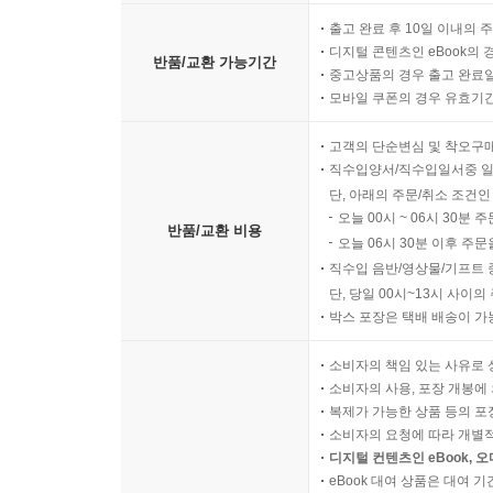
출고 완료 후 10일 이내의 
디지털 콘텐츠인 eBook의 
반품/교환 가능기간
중고상품의 경우 출고 완료일
모바일 쿠폰의 경우 유효기간(
고객의 단순변심 및 착오구
직수입양서/직수입일서중 일
단, 아래의 주문/취소 조건인
오늘 00시 ~ 06시 30분 
반품/교환 비용
오늘 06시 30분 이후 주문
직수입 음반/영상물/기프트 
단, 당일 00시~13시 사이
박스 포장은 택배 배송이 가
소비자의 책임 있는 사유로 
소비자의 사용, 포장 개봉에 
복제가 가능한 상품 등의 포장을 
소비자의 요청에 따라 개별
디지털 컨텐츠인 eBook, 
eBook 대여 상품은 대여 기