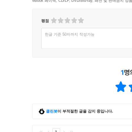
eBook 페이백, CD/LP, DVD/Blu-ray, 패션 및 판매금
경우가 아니라면 수식을 사용하지 않기 위해 노력한
이해하기 힘든 독자라 할지라도 저자의 논지나 전체
평점
아무쪼록 본서를 통해 지구연대에 대한 감정적 대립
국내에서도, 특히 그리스도인들 중에서도 훌륭한
한글 기준 50자까지 작성가능
물론 창조와 진화 논쟁에 관심이 있는 모든 분들의 
1
명
클린봇
이 부적절한 글을 감지 중입니다.