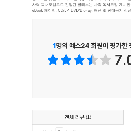
American Scientific Affiliation)
사락 독서모임으로 진행된 클래스는 사락 독서모임 게시판
보완하였습니다. 이 논문에서는 탄소 연대의 원리
eBook 페이백, CD/LP, DVD/Blu-ray, 패션 및 판매금
되었는지를 소개하였습니다. 비록 오래 전에 
첨부하였습니다.
연대 문제와 관련해서 주의해서 봐야할 곳은 제
프로젝트를 살펴봅니다. 어떤 의미에서 젊은지구론자들이 수행
1
명의 예스24 회원이 평가한
and E.F. Chaffin, editors, “Radioisotopes and the Ag
7.
CA: Institute for Creation Research, and Chino Vall
이 프로젝트의 결과를 소개하고, 젊은지구론
젊은지구론자들이 젊은 지구의 증거라고 주장하는 
마지막으로 제10강에서는 오랜지구론자들과 젊은지
섭리와 피조세계의 이해를 증진시켜나갈 수 있는지
……
그 동안 국내에는 창조연대논쟁을 제대로 다룬 책
비판을 담고 있는 책들이 대부분이지, 양쪽의 주
비판하는 책입니다. 하지만 젊은지구론자들이 주장
전체 리뷰
(1)
본서가 연대논쟁에 대한 좀 더 진지한 관심을 가진 