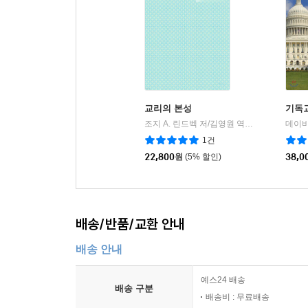
교리의 본성
기독
조지 A. 린드벡 저/김영원 역
도서출판 100
|
1건
22,800
원
(5% 할인)
38,0
배송/반품/교환 안내
배송 안내
예스24 배송
배송 구분
배송비 : 무료배송