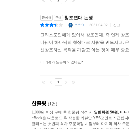
1
척추라고 할 수 있는 창조연대에 관심이 많은 분들
본서는 필자가 출간한 창조론 관련 서적들 중에서 
긴 세월 동안 마음에 큰 짐으로 남아있던 창조연
창조연대 논쟁
종이책
구매
l*****0
2021-04-02
신고
|
|
|
추천
그리스도인에게 있어서 창조연대, 즉 언제 창조
박규준 박사(한국지질자원연구원 가속기질량분석 연
나님이 하나님의 형상대로 사람을 만드시고, 온
신창조하신 목적을 깨닫고 아는 것이 매우 중요
본서는 지구의 창조연대 논쟁에서 무엇이 본질이고
물론, 신학적, 성경적, 교회사적 관심이 있는 모든
이 리뷰가 도움이 되었나요?
양극화 되어서 양 진영 간의 진지한 대화와 토론
진지하게 들어본 적이 없었다는 말입니다.
1
이런 점에서 본서는 비록 젊은지구론을 비판하고 
입장에 서서 본서를 읽든지 본서는 상대방의 주장
젊은지구론에 인생을 걸었던 저자가 왜 그토록 
한줄평
(1건)
것입니다.
1,000원 이상 구매 후 한줄평 작성 시
일반회원 50원, 마니
한 가지 아쉬운 점이 있다면, 본서의 주제가 물
eBook은 다운로드 후 작성한 리뷰만 YES포인트 지급됩니
있다는 것입니다. 하지만 저자는 여러 해 동안 
클래스는 첫번째 회차 주문확정 시점부터 마지막 회차 주문
때문에 어려운 물리학의 개념을 일반인들이 이해할