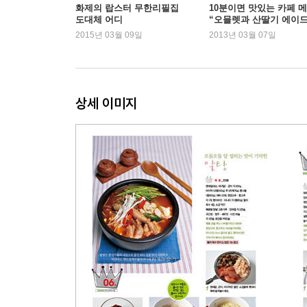
오삼불고기 / 쇠고기장조림 / 제육볶음 + 제육김치볶음
화제의 랍스터 무한리필집
10분이면 맛있는 카페 
도대체 어디
“오믈렛과 산딸기 에이드
장어구이 / 고사리나물 / 시금치나물 / 가지나물 + 
2015년 03월 09일
2013년 03월 07일
감자조림 + 감자볶음 / 달걀말이 / 뚝배기달걀찜 +
감자샐러드 / 메추리알장조림 / 더덕구이 / 마파두부 /
배추겉절이 / 깻잎김치 / 나박김치 / 알타리김치 / 
상세 이미지
Part 4. 밥 대신 가장 많이 찾는, 일품요리
닭칼국수 / 메밀국수 / 쟁반국수 / 잔치국수 / 수제비
김치만두 / 새우튀김 / 왕새우칠리구이 + 왕새우 바
포크커틀릿 / 찹스테이크 / 월남쌈 / 구절판 / 무쌈말이
해물누룽지탕
Part 5. 출출할 때 가장 먼저 생각나는, 베이킹ㆍ간
피넛쿠키 / 브라우니 / 마들렌 / 치즈케이크 / 딸
라이스버거 / 클럽샌드위치 + 참치샌드위치 / 또띠아말
쫄면 / 감자튀김 / 웨지감자와 통마늘오븐구이 /
단호박샐러드 / 단호박죽 / 단호박푸딩 / 과일화채 +