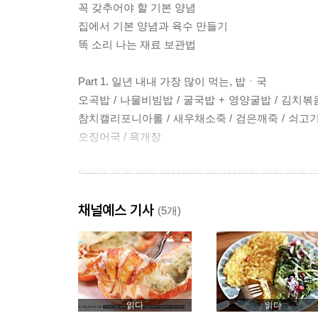
꼭 갖추어야 할 기본 양념
집에서 기본 양념과 육수 만들기
똑 소리 나는 재료 보관법
Part 1. 일년 내내 가장 많이 먹는, 밥ㆍ국
오곡밥 / 나물비빔밥 / 굴국밥 + 영양굴밥 / 김치볶
참치캘리포니아롤 / 새우채소죽 / 검은깨죽 / 쇠고기미
오징어국 / 육개장
Part 2. 하루 세끼 밥상부터 손님상까지 가장 자주
해물된장찌개 + 청국장찌개 / 돼지고기김치찌개 / 동
채널예스 기사
대구매운탕 / 조기매운탕 / 해물탕 / 꽃게탕 + 새
(5개)
쇠고기버섯샤브샤브 / 쇠갈비찜 / 등갈비김치찜 / 단
Part 3. 냉장실에 늘 넣어두고 먹고 싶은, 매일 반찬
불고기 / 오삼불고기 / 쇠고기장조림 / 제육볶음 +
간장게장 / 장어구이 / 고사리나물 / 시금치나물 / 
읽다
읽다