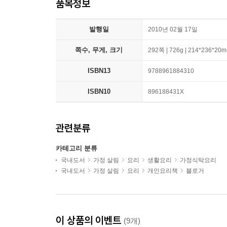
품목정보
발행일
2010년 02월 17일
쪽수, 무게, 크기
292쪽 | 726g | 214*236*20
ISBN13
9788961884310
ISBN10
896188431X
관련분류
카테고리 분류
국내도서
가정 살림
요리
생활요리
가정식탁요리
국내도서
가정 살림
요리
개인요리책
블로거
이 상품의 이벤트
(9개)