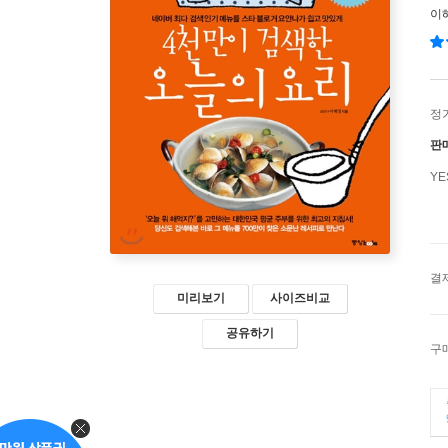
이
정
판
Y
결
미리보기
사이즈비교
공유하기
구