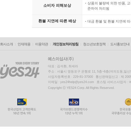
상품의 불량에 의한 반품, 교
소비자 피해보상
준하여 처리됨
환불 지연에 따른 배상
대금 환불 및 환불 지연에 
회사소개
인재채용
이용약관
개인정보처리방침
청소년보호정책
도서홍보안내
대표 : 김석환, 최세라
주소 : 서울시 영등포구 은행로 11, 5층~6층(여의도동,일신
사업자등록번호 : 229-81-37000 통신판매업신고 : 제 200
이메일 : yes24help@yes24.com 호스팅 서비스사업자 :
Copyright ⓒ YES24 Corp. All Rights Reserved.