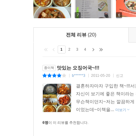
7
6
전체 리뷰
(20)
1
2
3
4
맛있는 오징어국~!!!
종이책
b******3
2011-05-20
신고
|
|
|
결혼하자마자 구입한 책~!!!
자신이 보기에 좋은 책이라는 
무슨책이던지~저는 깔끔하게 
이었는데~이책을...
더보기
6명
이 이 리뷰를 추천합니다.