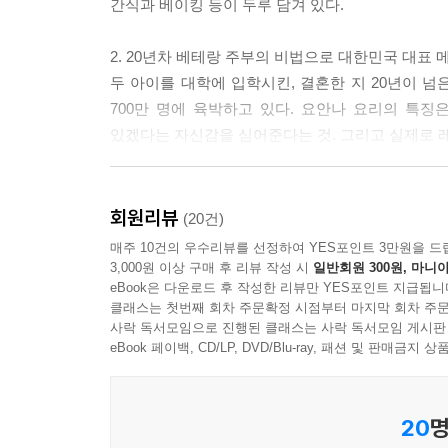
간식과 베이킹 등이 두루 담겨 있다.
2. 20년차 베테랑 주부의 비법으로 대한민국 대표 
두 아이를 대학에 입학시킨, 결혼한 지 20년이 넘
700만 명에 육박하고 있다. 요안나 요리의 특
있겠다는 자신감을 심어준다는 것. 그리고 실제로 
3. 초보자에게 자신감을 불어넣는 요안나만의 비법 
정말 간단한 요리라도 시작하기 전에 꼭 갖추어야 
회원리뷰
(20건)
도전할 수 있다. 정말 손쉬운 재료 계량, 꼭 갖추어
매주 10건의 우수리뷰를 선정하여 YES포인트 3만원을 드
요리마다 요안나만의 노하우가 담긴 ‘조리 포린트’를
3,000원 이상 구매 후 리뷰 작성 시
일반회원 300원, 마니아
eBook은 다운로드 후 작성한 리뷰만 YES포인트 지급됩니
클래스는 첫번째 회차 주문확정 시점부터 마지막 회차 주문
사락 독서모임으로 진행된 클래스는 사락 독서모임 게시판
eBook 페이백, CD/LP, DVD/Blu-ray, 패션 및 판매금
20
명