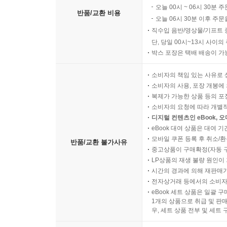
오늘 00시 ~ 06시 30분 
반품/교환 비용
오늘 06시 30분 이후 주문
직수입 음반/영상물/기프트 
단, 당일 00시~13시 사이
박스 포장은 택배 배송이 가
소비자의 책임 있는 사유로 
소비자의 사용, 포장 개봉에 
복제가 가능한 상품 등의 포장을 
소비자의 요청에 따라 개별
디지털 컨텐츠인 eBook, 
eBook 대여 상품은 대여 기
모바일 쿠폰 등록 후 취소/환
반품/교환 불가사유
중고상품이 구매확정(자동 
LP상품의 재생 불량 원인이 기
시간의 경과에 의해 재판매가
전자상거래 등에서의 소비자
eBook 세트 상품은 일괄 
1개의 상품으로 취급 및 판매
우, 세트 상품 전부 및 세트