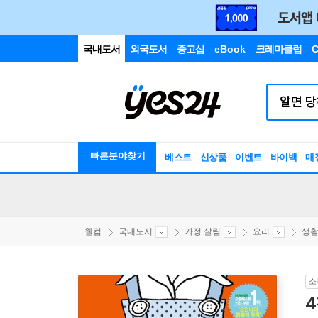
국내도서
외국도서
중고샵
eBook
크레마클럽
C
빠른분야찾기
베스트
신상품
이벤트
바이백
매
웰컴
국내도서
가정 살림
요리
생
소