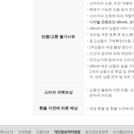
소비자의 사용, 포장 개봉에 
복제가 가능한 상품 등의 포장을 
소비자의 요청에 따라 개별
디지털 컨텐츠인 eBook, 
eBook 대여 상품은 대여 기
모바일 쿠폰 등록 후 취소/환
반품/교환 불가사유
중고상품이 구매확정(자동 
LP상품의 재생 불량 원인이 기
시간의 경과에 의해 재판매가
전자상거래 등에서의 소비자
eBook 세트 상품은 일괄 
1개의 상품으로 취급 및 판매
우, 세트 상품 전부 및 세트
상품의 불량에 의한 반품, 교
소비자 피해보상
준하여 처리됨
환불 지연에 따른 배상
대금 환불 및 환불 지연에 
회사소개
인재채용
이용약관
개인정보처리방침
청소년보호정책
도서홍보안내