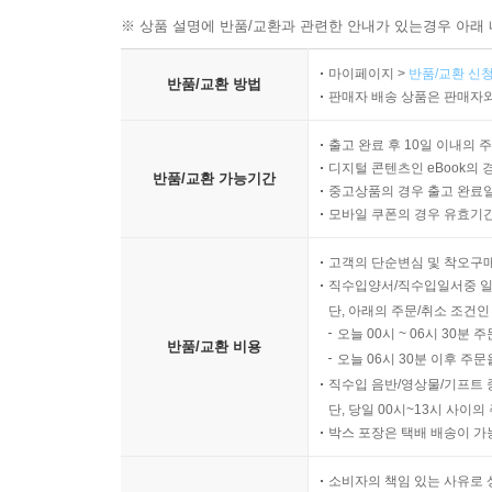
※ 상품 설명에 반품/교환과 관련한 안내가 있는경우 아래 
마이페이지 >
반품/교환 신청
반품/교환 방법
판매자 배송 상품은 판매자와
출고 완료 후 10일 이내의 
디지털 콘텐츠인 eBook의 
반품/교환 가능기간
중고상품의 경우 출고 완료일
모바일 쿠폰의 경우 유효기간(
고객의 단순변심 및 착오구
직수입양서/직수입일서중 일
단, 아래의 주문/취소 조건인
오늘 00시 ~ 06시 30분 
반품/교환 비용
오늘 06시 30분 이후 주문
직수입 음반/영상물/기프트 
단, 당일 00시~13시 사이
박스 포장은 택배 배송이 가
소비자의 책임 있는 사유로 