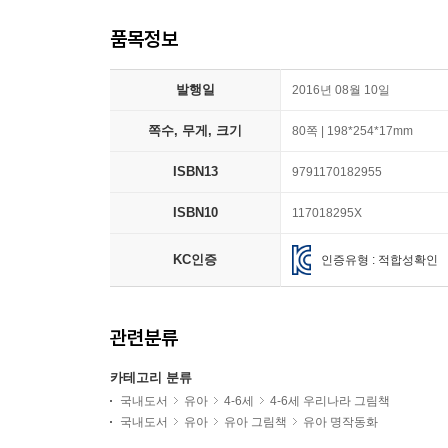
품목정보
발행일
2016년 08월 10일
쪽수, 무게, 크기
80쪽 | 198*254*17mm
ISBN13
9791170182955
ISBN10
117018295X
KC인증
인증유형 : 적합성확인
관련분류
카테고리 분류
국내도서
유아
4-6세
4-6세 우리나라 그림책
국내도서
유아
유아 그림책
유아 명작동화