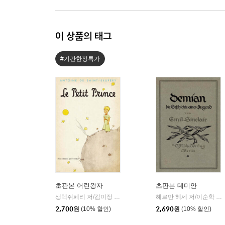
이 상품의 태그
#기간한정특가
초판본 어린왕자
초판본 데미안
생텍쥐페리 저/김미정 역
더스토리
헤르만 헤세 저/이순학 역
|
|
2,700
원
(10% 할인)
2,690
원
(10% 할인)