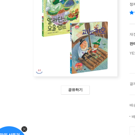
정
재
판
Y
결
공유하기
배
배