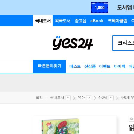
국내도서
외국도서
중고샵
eBook
크레마클럽
C
빠른분야찾기
베스트
신상품
이벤트
바이백
매
웰컴
국내도서
유아
4-6세
4-6세 우
소
읽