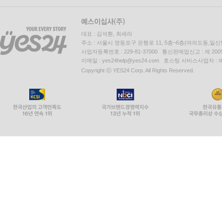
대표 : 김석환, 최세라
주소 : 서울시 영등포구 은행로 11, 5층~6층(여의도동,일신
사업자등록번호 : 229-81-37000 통신판매업신고 : 제 200
이메일 : yes24help@yes24.com 호스팅 서비스사업자 :
Copyright ⓒ YES24 Corp. All Rights Reserved.