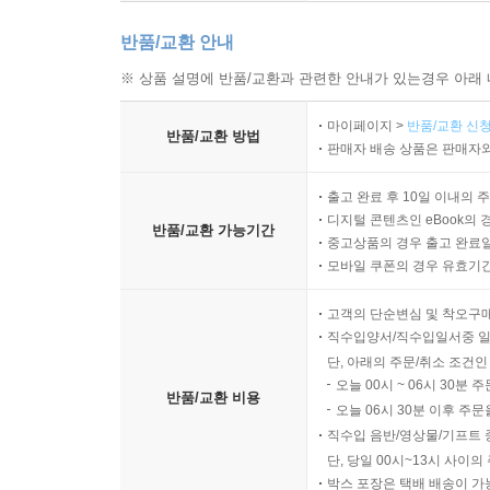
반품/교환 안내
※ 상품 설명에 반품/교환과 관련한 안내가 있는경우 아래 
마이페이지 >
반품/교환 신청
반품/교환 방법
판매자 배송 상품은 판매자와
출고 완료 후 10일 이내의 
디지털 콘텐츠인 eBook의 
반품/교환 가능기간
중고상품의 경우 출고 완료일
모바일 쿠폰의 경우 유효기간(
고객의 단순변심 및 착오구
직수입양서/직수입일서중 일
단, 아래의 주문/취소 조건인
오늘 00시 ~ 06시 30분 
반품/교환 비용
오늘 06시 30분 이후 주문
직수입 음반/영상물/기프트 
단, 당일 00시~13시 사이
박스 포장은 택배 배송이 가