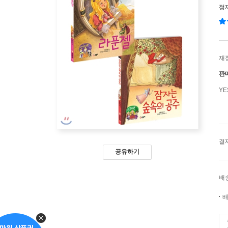
정
재
판
Y
결
공유하기
배
배