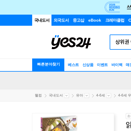
국내도서
외국도서
중고샵
eBook
크레마클럽
C
빠른분야찾기
베스트
신상품
이벤트
바이백
매
웰컴
국내도서
유아
4-6세
4-6세 우
소
읽