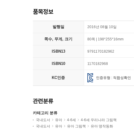
품목정보
발행일
2016년 08월 10일
쪽수, 무게, 크기
80쪽 | 198*255*16mm
ISBN13
9791170182962
ISBN10
1170182968
KC인증
인증유형 : 적합성확인
관련분류
카테고리 분류
국내도서
유아
4-6세
4-6세 우리나라 그림책
국내도서
유아
유아 그림책
유아 명작동화