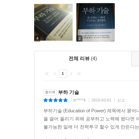
가르치는 사람은 ‘약간의 긴장 상태’에서 말하는 속도
한 조사에 따르면 사람은 배운 것의 80퍼센트를 4
교육 자료에는 핵심 포인트만 넣고 칠판이나 화이트
오히려 80퍼센트 이상 기억에 남는다고 한다. 이는
도형은 강한 인상을 남기므로 지나치게 많이 사용하
“○○ 선생님이 말씀하시길”이라는 식의 화법으로 전
지금까지 출판된 교육 방법에 관한 책 대부분이 ‘배
복습을 겸한 그룹 토의는 배우는 사람 스스로가 배우
4
2
그와 아울러 ‘가르치는 사람’ 스스로의 변화까지 
상생활 속에서 체계화하도록 하자.
데 서툰 사람이나, 대인 관계를 잘 풀지 못하는 
정해져 있는 교육 시간은 반드시 지켜라. 교육 장소
전체 리뷰
(4)
실천할 수 있다.
--- 본문 중에서
1
· 개인과 조직 모두를 성장시키는 ‘교육의 연쇄 효과
· ‘제 몫’을 다하는 부하로 키우는 일대일 교육법
· 부하의 ‘자신감’과 ‘의욕’을 북돋워 주는 방법
부하 기술
종이책
· 부하의 타입에 맞춰 효과적으로 가르치는 기술
b*****4
2010-03-01
신고
|
|
|
· 스터디 모임이나 연수를 통해 많은 부하들을 한 
부하기술 (Education of Power) 제목
을 끌어 올리기 위해 공부하고 노력해 왔다면
올바른 교육 방법이 뿌리 내린 조직은 '교육의 
불가능한 일에 더 전력투구 할수 있게 만든다는 내
이어가게 마련이다. 그동안 우리들의 인식 한편에는 