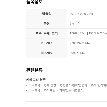
품목정보
발행일
2010년 02월 02일
판형
양장
쪽수, 무게, 크기
176쪽 | 374g | 153*224*20
ISBN13
9788992714440
ISBN10
8992714440
관련분류
카테고리 분류
국내도서
경제 경영
경영관리/전략/경영학
조직/인적자
국내도서
자기계발
기획/정보/시간관리