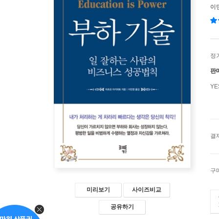
이
정
판
Y
결
구
미리보기
사이즈비교
공유하기