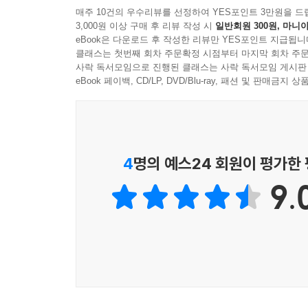
와중에도 1년에 3~4권의 책을 쓰고 있다. 저자가
매주 10건의 우수리뷰를 선정하여 YES포인트 3만원을 드
3,000원 이상 구매 후 리뷰 작성 시
일반회원 300원, 마니아
줄여 일하기 때문이 아니다. 오히려 저자는 가능한
Essential Point 4 효과적이고 적합한 맞춤형 교육법
eBook은 다운로드 후 작성한 리뷰만 YES포인트 지급됩니
방법은 무엇일까? 그것은 바로 ‘남에게 알기 쉽게 가
완전 초보를 가르치기 어렵다는 생각은 선입견이다.
클래스는 첫번째 회차 주문확정 시점부터 마지막 회차 주문
텐데’라고 생각한 적이 있을 것이다. 손오공이 자신
사락 독서모임으로 진행된 클래스는 사락 독서모임 게시판
가르치는 방법에 불만을 제기하는 부하 직원에게는
그런 꿈같은 일을 실현할 수 있다고 말한다.
eBook 페이백, CD/LP, DVD/Blu-ray, 패션 및 판매금
록 한다.
문제가 생기면 상사가 도와줄 것이며 책임을 지지 
저자는 지금까지 자신이 알고 있는 지식이나 노하
한다.
정작 본인은 다른 사람은 불가능한 자신만이 할 수 
비록 부하 직원이라고 해도 연장자에게는 경의를 표해
있도록 사람들을 가르쳐서 협력자로 만든 것이다. 
4
명의 예스24 회원이 평가한
나이가 훨씬 어린 부하 직원은 상사가 모르는 노하우
있었다고 말한다.
의욕만 앞선 부하 직원이 의욕을 유지하도록 돕는 
9.
록 조언하라.
부하 직원이나 후배를 능숙하게 가르쳐서 내 안에 있
않아도 업무가 원활하게 흘러가는 ‘구조’가 만들어지
일하게 한다. 이것이야말로 회사에서 요구하는 중요한
Essential Point 5 많은 사람의 수준을 한 번에 
교육 효과는 사전 준비로 80퍼센트가 결정된다. 
자신감과 의욕에 불을 붙이고,
배우는 사람의 긴장은 가르치는 사람에게도 전염되므
제 몫을 다하는 부하로 만드는 교육 기술!!
가르치는 사람이 긴장하는 가장 큰 이유는 준비 부족