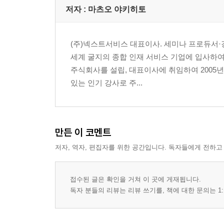
저자 : 마츠오 야키히토
Type 5 상사보다 나이 많은 부하
Type 6 상사보다 훨씬 어린 부하
Type 7 배우는 태도가 진지하지 않은 부하
(주)넥스트서비스 대표이사. 세미나 프로듀서·
Type 8 지나치게 의욕적인 부하
세계 굴지의 종합 인재 서비스 기업에 입사하여
주식회사를 설립, 대표이사에 취임하여 2005
5장 많은 사람의 수준을 한 번에 끌어올리는 교육법: Mult
있는 인기 강사로 주...
교육 효과는 준비 과정에서 결정된다
배우는 사람에게 예습을 시켜라
순식간에 긴장을 풀어 주는 아이스 브레이크닉
긴장하지 않고 당당하게 가르치는 법
만든 이 코멘트
엔터테인먼트적인 요소를 적극 활용하라
저자, 역자, 편집자를 위한 공간입니다. 독자들에게 전하고
효과적으로 의도를 전달하는 3가지 포인트
앵무새처럼 자료만 읽지 마라
나만의 도형으로 핵심을 전달하라
접수된 글은 확인을 거쳐 이 곳에 게재됩니다.
독자 분들의 리뷰는 리뷰 쓰기를, 책에 대한 문의는 1:
전문가의 후광으로 설득력을 높여라
다수를 위해 소수를 포기하라
스스로 터득하게 만드는 그룹 토의