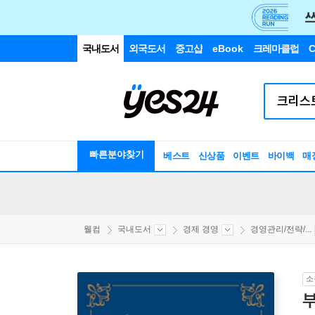
국내도서
외국도서
중고샵
eBook
크레마클럽
C
빠른분야찾기
베스트
신상품
이벤트
바이백
매
웰컴
국내도서
경제 경영
경영관리/전략/...
소