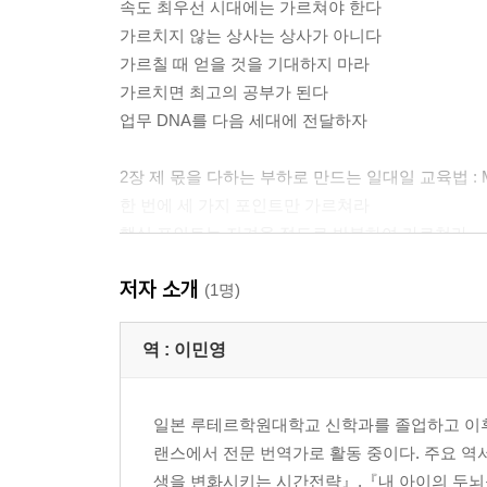
속도 최우선 시대에는 가르쳐야 한다
가르치지 않는 상사는 상사가 아니다
가르칠 때 얻을 것을 기대하지 마라
가르치면 최고의 공부가 된다
업무 DNA를 다음 세대에 전달하자
2장 제 몫을 다하는 부하로 만드는 일대일 교육법 : Man-
한 번에 세 가지 포인트만 가르쳐라
핵심 포인트는 지겨울 정도로 반복하여 가르쳐라
강조할 지점에서는 뜸을 들여라
저자 소개
부하 직원의 수준을 먼저 파악하라
(1명)
전문용어는 가능한 사용하지 마라
예화를 적절히 구사하라
역 :
이민영
모르면 모른다고 말하라
기대에 미치지 못해도 느긋하게 기다려라
일본 루테르학원대학교 신학과를 졸업하고 이후
질문이 없다고 안심하지 마라
랜스에서 전문 번역가로 활동 중이다. 주요 역
배운 것을 실행할 때는 참견하지 마라
생을 변화시키는 시간전략』,『내 아이의 두뇌