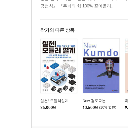
잘한 점을 먼저 말한 다음 잘못한 점을 말하라
공법칙』,『두뇌의 힘 100% 끌어올리...
가르치고 나서도 계속해서 체크하라
3장 자신감과 의욕에 불을 붙이는 방법 : Self-Confiden
'행동파'와 '이론파' 가르치기
작가의 다른 상품
배워서 득이 된다는 점을 알게 하라
노력하면 보답을 받는다는 것을 믿게 하라
작은 성공 체험을 쌓도록 하라
믿음을 말과 태도로 보여주라
일을 잘하건 못하건 무조건 칭찬하라
어떤 경우에도 질책은 피하라
스스럼없이 자신의 생각을 말하도록 만들라
4장 효과적이고 적합한 맞춤형 교육법: Custom Guide
실천! 모듈러설계
New 검도교본
Type 1 완전 초보
25,000
원
13,500
원
(10% 할인)
9
Type 2 가르치는 방법에 불만을 제기하는 부하
Type 3 근거 없는 자신감으로 꽉 찬 부하
Type 4 부정적인 결과를 먼저 떠올리는 부하