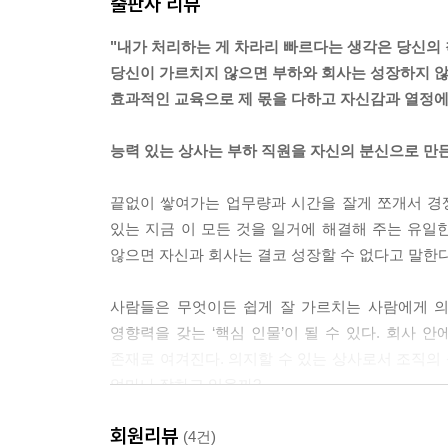
출판사 리뷰
상대방이 잘 모르는 분야를 설명할 때는 ‘예화’를 사
모르는 것은 찾아보거나 스스로 다른 사람에게 배우자
"내가 처리하는 게 차라리 빠르다는 생각은 당신의
질문이 없다는 것을 이해하고 있다고 생각하는 것은
당신이 가르치지 않으면 부하와 회사는 성장하지 않
상사는 ‘침묵하는 참을성’을 갖고 부하 직원의 업무
효과적인 교육으로 제 몫을 다하고 자신감과 열정에 
능력 있는 상사는 부하 직원을 자신의 분신으로 만
나쁜 점부터 평가하기 시작하면 배우는 사람의 의욕이 
끝없이 쌓여가는 업무량과 시간을 잘게 쪼개서 경
Essential Point 3 자신감과 의욕에 불을 붙이는 방
있는 지금 이 모든 것을 일거에 해결해 주는 유일
부하 직원은 말보다 행동이 앞서는 ‘행동파’와 신중하
않으면 자신과 회사는 결코 성장할 수 없다고 말한다
자신에게 득이 되지 않는 일을 하려는 사람은 없다.
부하 직원의 의욕이 떨어지면 학습 효과에 영향을 미
사람들은 무엇이든 쉽게 잘 가르치는 사람에게 의
부하 직원에게 먼저 ‘성공 체험’을 정리하도록 한 
영향력을 갖는 ‘핵심 인물’이 될 수 있다. 회사
록 하려면 부하 직원에게 거는 기대를 “자네라면 할 
존재로 여겨진다. 의지할 수 있는 상사로서 조직의 
능력이 부족하건, 뛰어나건 부하 직원들은 모두 칭
얼마나 잘하고 있을까?
상사의 일은 꾸짖는 것이 아니라 부하 직원을 올바른
부하 직원도 인간이다. 그들도 말하고 싶은 욕구가
회원리뷰
이 책의 저자는 현재 일본의 대표적인 기업의 직원
(4건)
라.