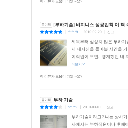
차라리 빠르다는 생각은 결국 착각이라고 주장한다.
이 리뷰가 도움이 되었나요?
요즘처럼 인재를 얻기 위한 경쟁이 치열한 시대에
다하고 자신감과 열정에 불을 붙여야 한다. 그러기
[부하기술] 비지니스 성공법칙 이 책
종이책
때까지 '참고 기다리는 시간'을 갖는 것이 중요하다
r*****9
2010-02-20
신고
|
|
|
DNA를 이어받을 수 있도록 만드는 부하 교육 기술
제목부터 심상치 않은 부하기술
서 내자신을 돌아볼 시간을 가지
여직원이 오면.. 경계했던 내 
더보기
이 리뷰가 도움이 되었나요?
부하 기술
종이책
p****9
2010-03-01
신고
|
|
|
부하기술이라고? 나는 상사가 
사에서는 부하직원이나 후배에