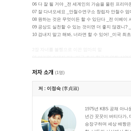
06 다 잘 될 거야 _전 세계인의 가슴을 울린 프리
07 잘 다녀오세요 _안철수연구소 창립자 안철수 엄
08 원하는 것은 무엇이든 할 수 있단다 _전 이베이 
09 공상도 실천할 수 있는 것이면 더 좋지 않겠니?
10 겁내지 말고 해봐, 너라면 할 수 있어! _미국 
2장 자녀를 불행으로 이끈 엄마의 말
01 더러워 손대지 마! _미국 초기 항공과 영화 
02 아버지가 다 알아서 할 거야 _평생 정상적인 가
저자 소개
03 네가 하는 일은 뭐든지 다 옳다 _광기로 세계를
(1명)
04 네가 훔쳐온 감자 정말 맛있구나 _자식의 도둑
05 누구도 너를 막지 못할 것이다 _위선자가 되어
저 :
이정숙
(李貞淑)
06 딸아, 돈 좀 다오 _샹송의 여왕 에디트 피아프 
1975년 KBS 공채 아
3장 자녀가 엄마와의 대화를 즐기게 하는 말
년간 꿋꿋이 버티다가, 
01 네가 왜 속상한지 알지만, 안 되는 것은 안 돼 _
승장구하며 세상 배짱은 
02 이유를 들어보고 어떻게 할지 생각해 보자 _논