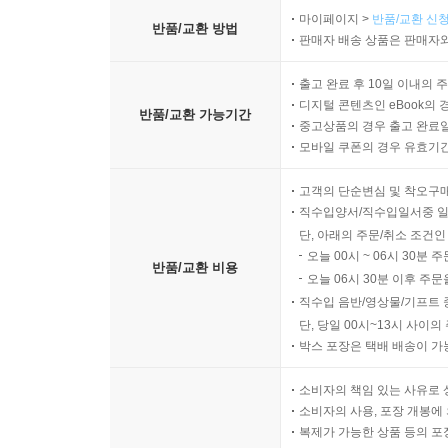
마이페이지 >
반품/교환 신청
반품/교환 방법
판매자 배송 상품은 판매자와
출고 완료 후 10일 이내의 
디지털 콘텐츠인 eBook의 
반품/교환 가능기간
중고상품의 경우 출고 완료일
모바일 쿠폰의 경우 유효기간(
고객의 단순변심 및 착오구
직수입양서/직수입일서중 일
단, 아래의 주문/취소 조건인
오늘 00시 ~ 06시 30분 
반품/교환 비용
오늘 06시 30분 이후 주문
직수입 음반/영상물/기프트 
단, 당일 00시~13시 사이
박스 포장은 택배 배송이 가
소비자의 책임 있는 사유로 
소비자의 사용, 포장 개봉에 
복제가 가능한 상품 등의 포장을 