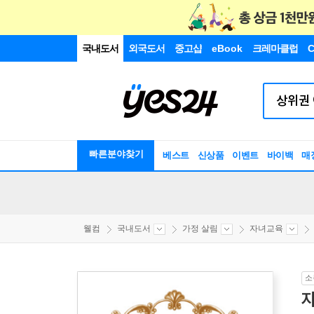
국내도서
외국도서
중고샵
eBook
크레마클럽
C
빠른분야찾기
베스트
신상품
이벤트
바이백
매
웰컴
국내도서
가정 살림
자녀교육
소