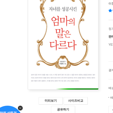
이
정
판
Y
결
배
배
미리보기
사이즈비교
공유하기