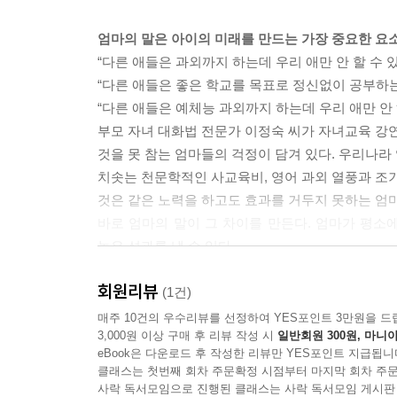
--- 「조금만 더 노력하면 잘할 수 있어」 중에서
엄마의 말은 아이의 미래를 만드는 가장 중요한 요
“다른 애들은 과외까지 하는데 우리 애만 안 할 수 
“다른 애들은 좋은 학교를 목표로 정신없이 공부하는
“다른 애들은 예체능 과외까지 하는데 우리 애만 안 
부모 자녀 대화법 전문가 이정숙 씨가 자녀교육 강연
것을 못 참는 엄마들의 걱정이 담겨 있다. 우리나라
치솟는 천문학적인 사교육비, 영어 과외 열풍과 조기
것은 같은 노력을 하고도 효과를 거두지 못하는 엄마
바로 엄마의 말이 그 차이를 만든다. 엄마가 평소
높은 성과를 낼 수 있다.
저자는 성공한 사람들에게서 볼 수 있는 성공 습
회원리뷰
배우고 익혀야 한다는 것이다. 엄마가 아이에게 자주
(1건)
매주 10건의 우수리뷰를 선정하여 YES포인트 3만원을 드
3,000원 이상 구매 후 리뷰 작성 시
일반회원 300원, 마니아
자녀를 성공시킨 엄마의 말은 다르다
eBook은 다운로드 후 작성한 리뷰만 YES포인트 지급됩니
‘말’이란 두뇌에 저장되는 모든 프로그램의 의미
클래스는 첫번째 회차 주문확정 시점부터 마지막 회차 주문
주장이다. 따라서 아이가 태어나는 순간부터 엄마
사락 독서모임으로 진행된 클래스는 사락 독서모임 게시판