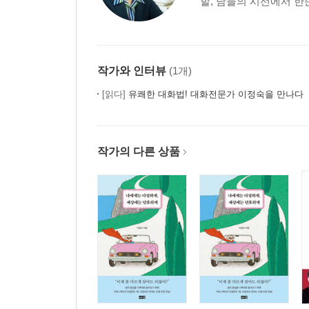
할, 남들의 시선에서 한
03 네가 그렇게 해주어서 엄마는 기뻐 _축복형 엄마
04 사람이 중요하지, 물건이 중요한 것은 아니야 _
05 정말 잘했네, 그런데 조금만 고치면 더 나을 것
06 네가 그렇게 하면 엄마는 화가 나 _리드형 엄마의
작가와 인터뷰
(1개)
4장 자녀에게 무시당하
[읽다]
유쾌한 대화법! 대화전문가 이정숙을 만나다
작가의 다른 상품