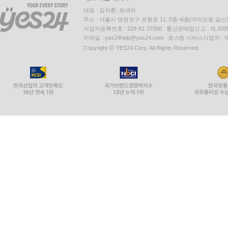
대표 : 김석환, 최세라
주소 : 서울시 영등포구 은행로 11, 5층~6층(여의도동,일신
사업자등록번호 : 229-81-37000 통신판매업신고 : 제 200
이메일 : yes24help@yes24.com 호스팅 서비스사업자 :
Copyright ⓒ YES24 Corp. All Rights Reserved.