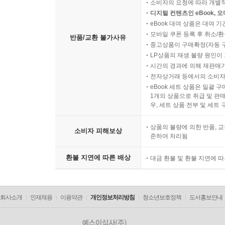
소비자의 요청에 따라 개별
디지털 컨텐츠인 eBook, 
eBook 대여 상품은 대여 기
모바일 쿠폰 등록 후 취소/환
반품/교환 불가사유
중고상품이 구매확정(자동 
LP상품의 재생 불량 원인이 기
시간의 경과에 의해 재판매가
전자상거래 등에서의 소비자
eBook 세트 상품은 일괄 
1개의 상품으로 취급 및 판매
우, 세트 상품 전부 및 세트
상품의 불량에 의한 반품, 교
소비자 피해보상
준하여 처리됨
환불 지연에 따른 배상
대금 환불 및 환불 지연에 
회사소개
인재채용
이용약관
개인정보처리방침
청소년보호정책
도서홍보안내