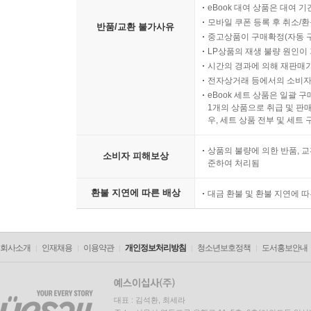
eBook 대여 상품은 대여 기
모바일 쿠폰 등록 후 취소/환
반품/교환 불가사유
중고상품이 구매확정(자동 
LP상품의 재생 불량 원인이 기
시간의 경과에 의해 재판매가
전자상거래 등에서의 소비자
eBook 세트 상품은 일괄 
1개의 상품으로 취급 및 판매
우, 세트 상품 전부 및 세트
상품의 불량에 의한 반품, 교
소비자 피해보상
준하여 처리됨
환불 지연에 따른 배상
대금 환불 및 환불 지연에 
회사소개
인재채용
이용약관
개인정보처리방침
청소년보호정책
도서홍보안내
대표 : 김석환, 최세라