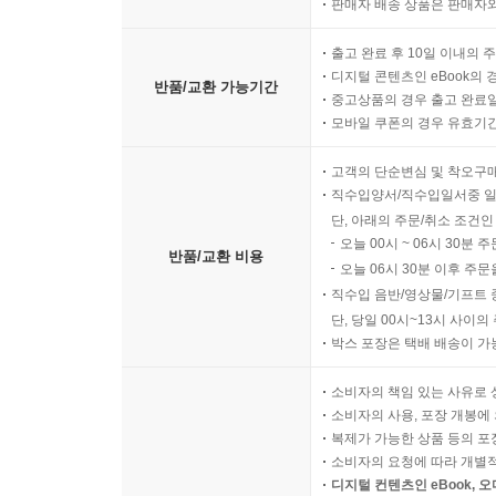
판매자 배송 상품은 판매자와
출고 완료 후 10일 이내의 
디지털 콘텐츠인 eBook의 
반품/교환 가능기간
중고상품의 경우 출고 완료일
모바일 쿠폰의 경우 유효기간(
고객의 단순변심 및 착오구
직수입양서/직수입일서중 일
단, 아래의 주문/취소 조건인
오늘 00시 ~ 06시 30분 
반품/교환 비용
오늘 06시 30분 이후 주문
직수입 음반/영상물/기프트 
단, 당일 00시~13시 사이
박스 포장은 택배 배송이 가
소비자의 책임 있는 사유로 
소비자의 사용, 포장 개봉에 
복제가 가능한 상품 등의 포장을 
소비자의 요청에 따라 개별
디지털 컨텐츠인 eBook, 