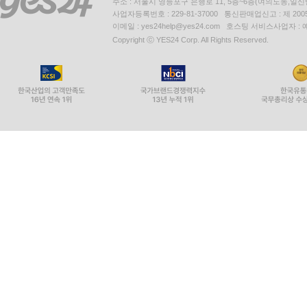
주소 : 서울시 영등포구 은행로 11, 5층~6층(여의도동,일신
사업자등록번호 : 229-81-37000 통신판매업신고 : 제 200
이메일 : yes24help@yes24.com 호스팅 서비스사업자 :
Copyright ⓒ YES24 Corp. All Rights Reserved.