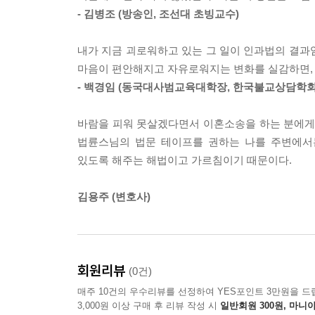
- 김병조 (방송인, 조선대 초빙교수)
내가 지금 괴로워하고 있는 그 일이 인과법의 결과임
마음이 편안해지고 자유로워지는 변화를 실감하면, 
- 백경임 (동국대사범교육대학장, 한국불교상담학회
바람을 피워 못살겠다면서 이혼소송을 하는 분에게는
법륜스님의 법문 테이프를 권하는 나를 주변에서
있도록 해주는 해법이고 가르침이기 때문이다.
김용주 (변호사)
회원리뷰
(0건)
매주 10건의 우수리뷰를 선정하여 YES포인트 3만원을 드
3,000원 이상 구매 후 리뷰 작성 시
일반회원 300원, 마니아