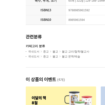
쪽수, 무게, 크기
65쪽 | 322g | 128*188*15m
ISBN13
9788985961592
ISBN10
8985961594
관련분류
카테고리 분류
국내도서
종교
불교
불교 교리/철학/불교사
국내도서
종교
불교
불교 문학/예술
이 상품의 이벤트
(4개)