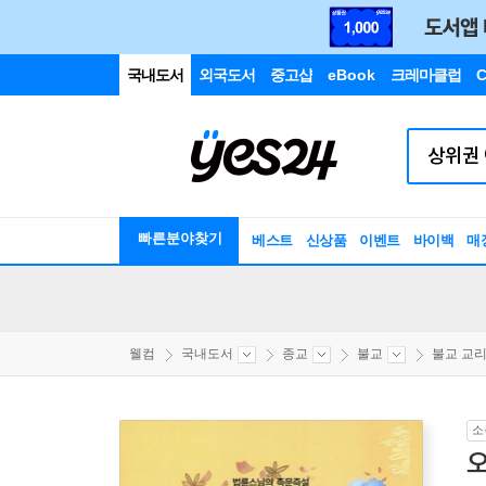
국내도서
외국도서
중고샵
eBook
크레마클럽
C
빠른분야찾기
베스트
신상품
이벤트
바이백
매
웰컴
국내도서
종교
불교
불교 교리/
소
오