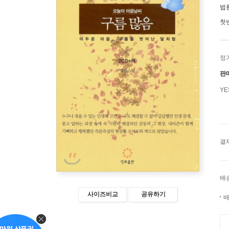
법
첫
정
판
Y
결
배
사이즈비교
공유하기
배