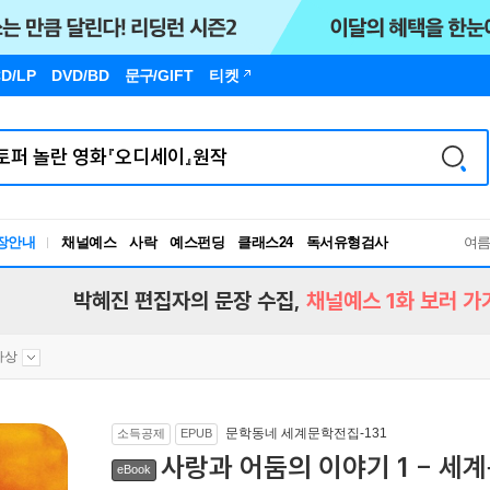
D/LP
DVD/BD
문구
/GIFT
티켓
장안내
채널예스
사락
예스펀딩
클래스24
독서유형검사
여
RBTI Lab
독서유형검사
박혜진 편집자의 문장 수집,
채널예스 1화 보러 가
카상
문학동네 세계문학전집-131
소득공제
EPUB
사랑과 어둠의 이야기 1 - 세계
eBook