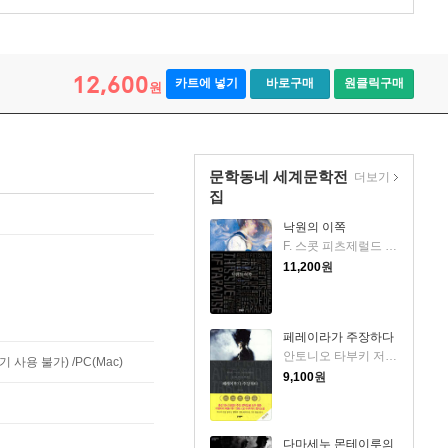
12,600
카트에 넣기
바로구매
원클릭구매
원
문학동네 세계문학전
더보기
집
낙원의 이쪽
F. 스콧 피츠제럴드 저/황유원 역
11,200
원
페레이라가 주장하다
안토니오 타부키 저/이승수 역
사용 불가) /PC(Mac)
9,100
원
다마세누 몬테이루의