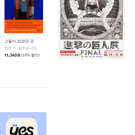
그들이 있었던 곳
리
정찬 저
말하는나무
|
11,340
원
(10% 할인)