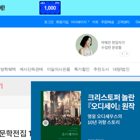
로그인
회원가입
마이페이지
카트
주문/배송
고객센터
Gl
름방학혜택
예사단독판매
이달의사은품
특가할인
추천도서
대량/법인
기
문학전집 131
[ EPUB ]