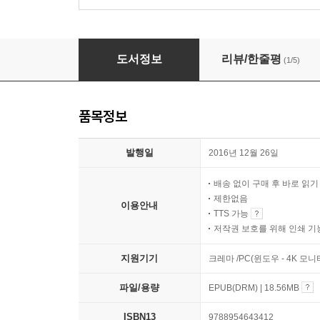
사랑과 어둠의 이야기 1 - 세계문학전집 131
도서정보
리뷰/한줄평
(1/5)
품목정보
발행일
2016년 12월 26일
배송 없이 구매 후 바로 읽
제한없음
이용안내
TTS 가능
저작권 보호를 위해 인쇄 기
지원기기
크레마 /PC(윈도우 - 4K 모
파일/용량
EPUB(DRM) | 18.56MB
ISBN13
9788954643412