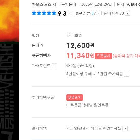
아모스 오즈
저
문학동네
2016년 12월 26일
원서 :
A Tale 
9.3
회원리뷰(
6
건)
판매지수 78
정가
12,600원
12,600
원
판매가
11,340
원
쿠폰혜택가
(종이책 정가 대비
쿠폰받기
YES포인트
630원 (5% 적립)
5만원이상 구매 시 2천원 추가적립
추가혜택쿠폰
쿠폰받기
주문금액대별 할인쿠폰
결제혜택
카드/간편결제 혜택을 확인하세요