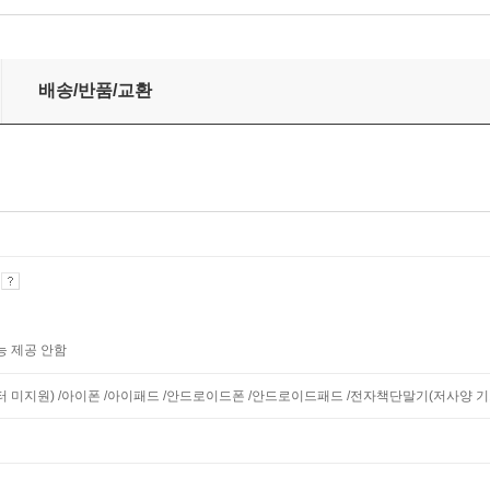
배송/반품/교환
기
능 제공 안함
니터 미지원) /아이폰 /아이패드 /안드로이드폰 /안드로이드패드 /전자책단말기(저사양 기기 