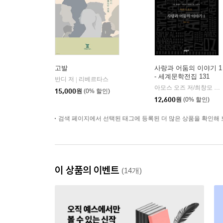
고발
사랑과 어둠의 이야기 1
- 세계문학전집 131
반디 저
리베르타스
|
아모스 오즈 저/최창모 역
|
15,000
원
(0% 할인)
12,600
원
(0% 할인)
검색 페이지에서 선택된 태그에 등록된 더 많은 상품을 확인해 
이 상품의 이벤트
(14개)