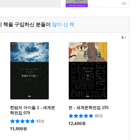
AD
이 책을 구입하신 분들이
많이 산 책
3
/4
한밤의 아이들 1 - 세계문
돈 - 세계문학전집 155
학전집 079
40건
43건
12,600
원
11,900
원