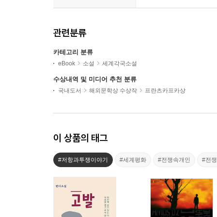
관련분류
카테고리 분류
eBook
소설
세계각국소설
수상내역 및 미디어 추천 분류
국내도서
해외문학상 수상작
프란츠카프카상
이 상품의 태그
#저항과투쟁이야기
#세계평화
#전쟁속개인
#전