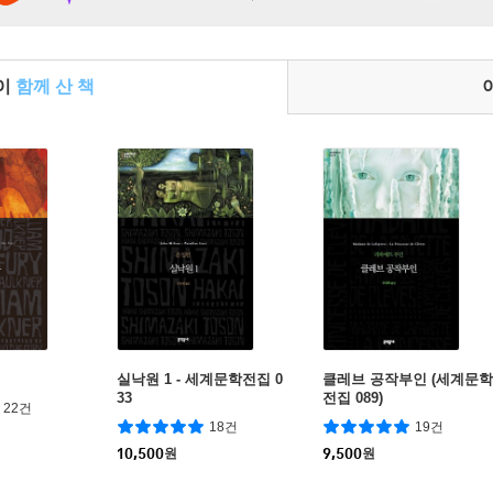
들이
함께 산 책
실낙원 1 - 세계문학전집 0
클레브 공작부인 (세계문학
33
전집 089)
22건
18건
19건
10,500
원
9,500
원