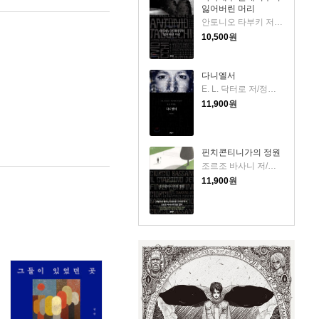
잃어버린 머리
안토니오 타부키 저/이현경 역
10,500
원
다니엘서
E. L. 닥터로 저/정상준 역
11,900
원
핀치콘티니가의 정원
조르조 바사니 저/이현경 역
11,900
원