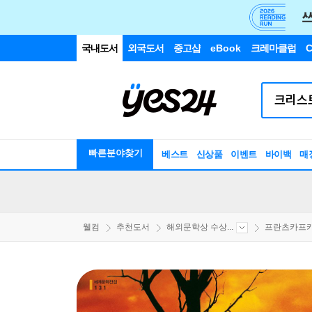
국내도서
외국도서
중고샵
eBook
크레마클럽
C
빠른분야찾기
베스트
신상품
이벤트
바이백
매
웰컴
추천도서
해외문학상 수상...
프란츠카프