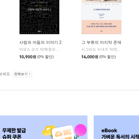
사랑과 어둠의 이야기 2
그 부류의 마지막 존재
아모스 오즈 저/최창모 역
문학동네
시그리드 누네즈 저/민승남 역
엘
|
|
문학동네
10,900
원
(0% 할인)
14,000
원
(0% 할인)
보세요.
전체보기