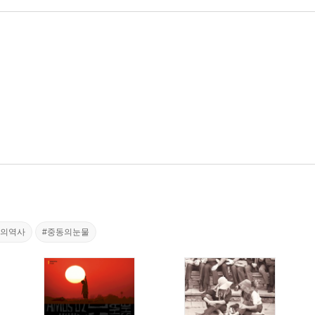
쟁의역사
#중동의눈물