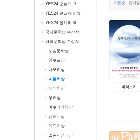
기본순
판매량
YES24 오늘의 책
YES24 편집자 리뷰
YES24 올해의 책
국내문학상 수상작
해외문학상 수상작
노벨문학상
공쿠르상
나오키상
네뷸러상
미리보기
메디치상
부커상
아쿠타가와상
앤터니상
에드거상
일본서점대상