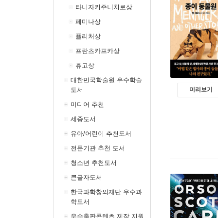
타니자키주니치로상
페미나상
퓰리처상
프란츠카프카상
휴고상
대한민국학술원 우수학술
도서
미리보기
미디어 추천
세종도서
유아/어린이 추천도서
전문기관 추천 도서
청소년 추천도서
큰글자도서
한국과학창의재단 우수과
학도서
우수출판콘텐츠 제작 지원