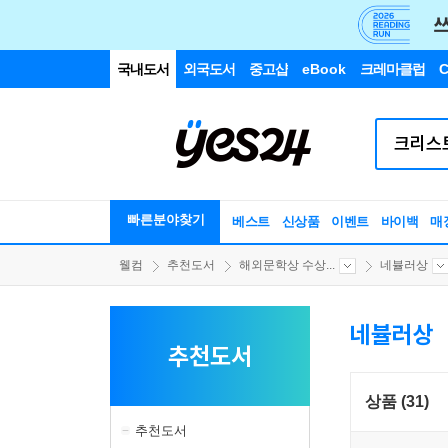
국내도서
외국도서
중고샵
eBook
크레마클럽
C
빠른분야찾기
베스트
신상품
이벤트
바이백
매
웰컴
추천도서
해외문학상 수상...
네뷸러상
네뷸러상
추천도서
상품 (31)
추천도서