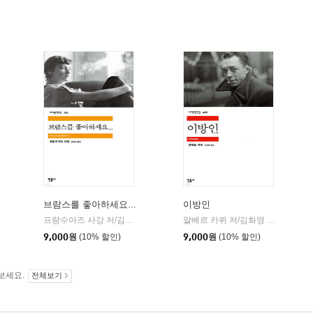
브람스를 좋아하세요...
이방인
민음사
프랑수아즈 사강 저/김남주 역
민음사
알베르 카뮈 저/김화영 역
민음사
|
|
9,000
원
(10% 할인)
9,000
원
(10% 할인)
보세요.
전체보기