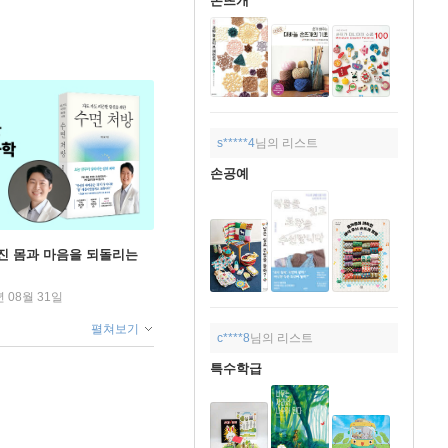
손뜨개
s*****4
님의 리스트
손공예
무너진 몸과 마음을 되돌리는
년 08월 31일
펼쳐보기
c****8
님의 리스트
특수학급