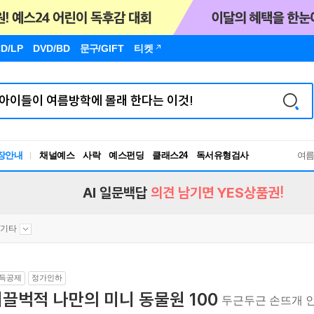
D/LP
DVD/BD
문구
/GIFT
티켓
장안내
채널예스
사락
예스펀딩
클래스24
독서유형검사
여
RBTI Lab
독서유형검사
AI 일문백답
의견 남기면 YES상품권!
Y/기타
득공제
정가인하
끌벅적 나만의 미니 동물원 100
두근두근 손뜨개 