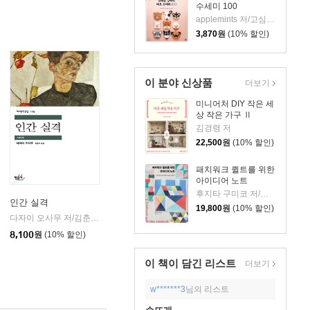
수세미 100
applemints 저/고심설 역/조수연 감수
3,870
원
(10% 할인)
이 분야 신상품
더보기
미니어처 DIY 작은 세
상 작은 가구 Ⅱ
김경령 저
22,500
원
(10% 할인)
패치워크 퀼트를 위한
아이디어 노트
후지타 구미코 저/김한나 역
인간 실격
19,800
원
(10% 할인)
다자이 오사무 저/김춘미 역
민음사
|
8,100
원
(10% 할인)
이 책이 담긴
리스트
더보기
w*******3
님의 리스트