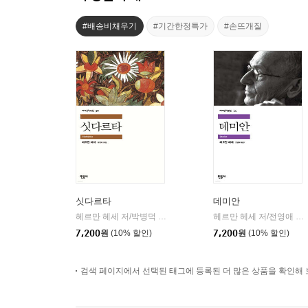
#배송비채우기
#기간한정특가
#손뜨개질
싯다르타
데미안
헤르만 헤세 저/박병덕 역
민음사
헤르만 헤세 저/전영애 역
|
|
7,200
원
(10% 할인)
7,200
원
(10% 할인)
검색 페이지에서 선택된 태그에 등록된 더 많은 상품을 확인해 