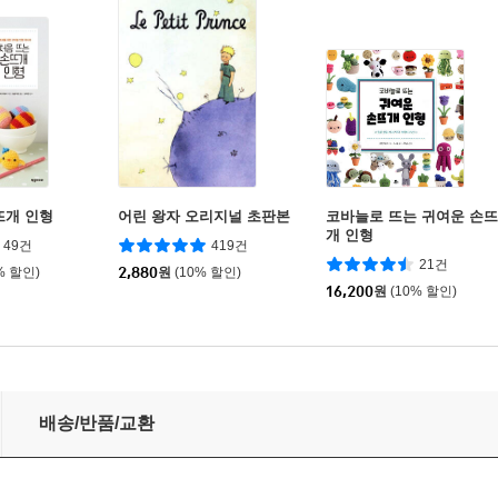
뜨개 인형
어린 왕자 오리지널 초판본
코바늘로 뜨는 귀여운 손뜨
개 인형
49건
419건
21건
% 할인)
2,880
원
(10% 할인)
16,200
원
(10% 할인)
배송/반품/교환