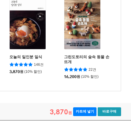
오늘의 일인분 일식
그린도토리의 숲속 동물 손
뜨개
146건
22건
3,870
원
(10% 할인)
16,200
원
(10% 할인)
3,870
카트에 넣기
바로구매
원