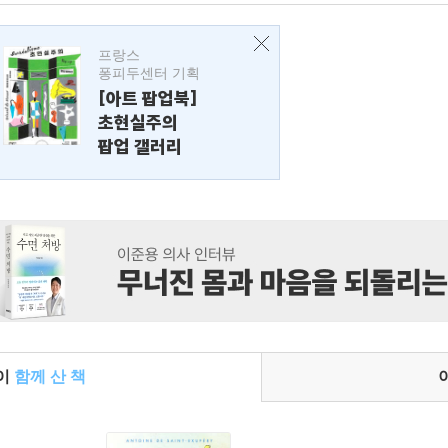
프랑스
퐁피두센터 기획
[아트 팝업북]
초현실주의
팝업 갤러리
들이
함께 산 책