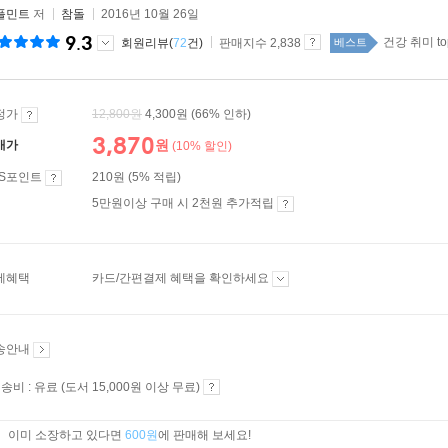
플민트
저
참돌
2016년 10월 26일
9.3
건강 취미 to
회원리뷰(
72
건)
판매지수 2,838
베스트
정가
12,800
원
4,300원
(66% 인하)
3,870
원
매가
(10% 할인)
ES포인트
210원 (5% 적립)
5만원이상 구매 시 2천원 추가적립
제혜택
카드/간편결제 혜택을 확인하세요
송안내
송비 : 유료 (도서 15,000원 이상 무료)
이미 소장하고 있다면
600원
에 판매해 보세요!