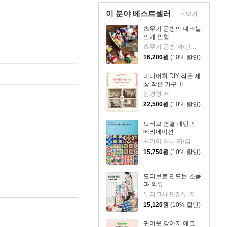
이 분야 베스트셀러
더보기
츠무기 공방의 대바늘
뜨개 인형
츠무기 공방 저/엔도 아야꼬 감수/김진아 역
16,200
원
(10% 할인)
미니어처 DIY 작은 세
상 작은 가구 Ⅱ
김경령 저
22,500
원
(10% 할인)
모티브 연결 패턴과
베리에이션
사카이 하나 저/김한나 역/김수산나 감수
15,750
원
(10% 할인)
모티브로 만드는 소품
과 의류
부티크사 편집부 저/김한나 역/김수산나 감수
15,120
원
(10% 할인)
귀여운 강아지 에코