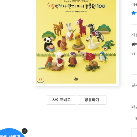
애
재
판
Y
결
사이즈비교
공유하기
배
배