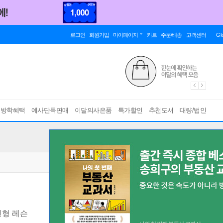
로그인
회원가입
마이페이지
카트
주문/배송
고객센터
Gl
름방학혜택
예사단독판매
이달의사은품
특가할인
추천도서
대량/법인
인형 레슨