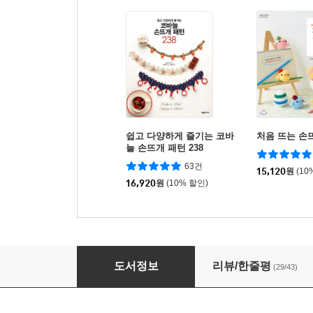
쉽고 다양하게 즐기는 코바
처음 뜨는 손
늘 손뜨개 패턴 238
63건
15,120
원
(10
16,920
원
(10% 할인)
시끌벅적 나만의 미니 동물원 100
도서정보
리뷰/한줄평
(29/43)