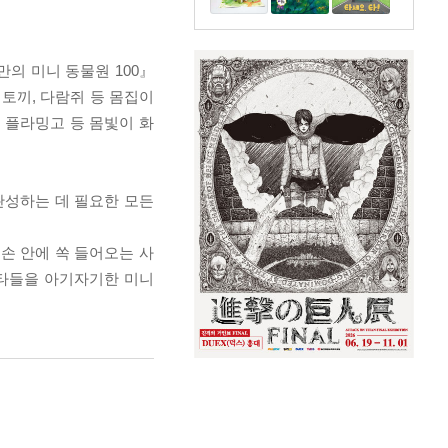
의 미니 동물원 100』
 토끼, 다람쥐 등 몸집이
 플라밍고 등 몸빛이 화
완성하는 데 필요한 모든
손 안에 쏙 들어오는 사
스타들을 아기자기한 미니