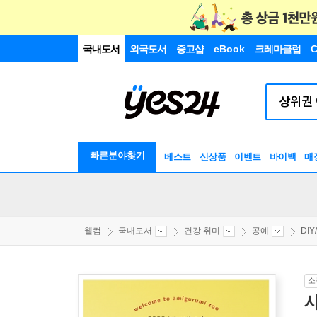
국내도서
외국도서
중고샵
eBook
크레마클럽
C
빠른분야찾기
베스트
신상품
이벤트
바이백
매
웰컴
국내도서
건강 취미
공예
DI
소
시