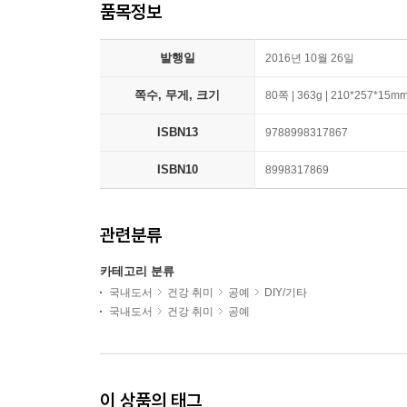
품목정보
발행일
2016년 10월 26일
쪽수, 무게, 크기
80쪽 | 363g | 210*257*15m
ISBN13
9788998317867
ISBN10
8998317869
관련분류
카테고리 분류
국내도서
건강 취미
공예
DIY/기타
국내도서
건강 취미
공예
이 상품의 태그