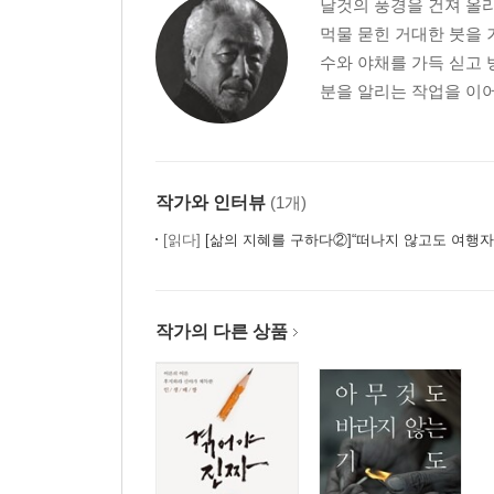
날것의 풍경을 건져 올리
어느 공중 부유자
먹물 묻힌 거대한 붓을 
월광수月光水
수와 야채를 가득 싣고 
히말라야의 할리우드
분을 알리는 작업을 이어
명상 바이러스
제5장 지옥 기조음
지옥을 방황하는 에리카
작가와 인터뷰
(1개)
붉은 램프
[읽다]
[삶의 지혜를 구하다②]“떠나지 않고도 여행자로 사는 법, 전설의 방랑자 후지와라 신야에게 
황야의 퍼즐
산양의 뿔에 손을 내밀어라
푸르름의 군상
작가의 다른 상품
고릴라가 사라지다
지옥 기조음
후기
옮긴이의 글