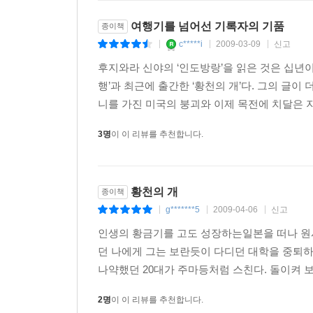
시스템은 현대 사회에 여러 가지 병폐를 남겼다. 
그곳에서 현대인들이 잃어가고 있는 ‘살아 있다는
여행기를 넘어선 기록자의 기품
종이책
카타스트로프를 통해 삶에서 느끼는 괴리감과 소외감
c*****i
2009-03-09
신고
|
|
|
후지와라가 말하는 삶과 죽음의 의미를 독자들은 이 
후지와라 신야의 ‘인도방랑’을 읽은 것은 십년이
행’과 최근에 출간한 ‘황천의 개’다. 그의 글이
신사는 입구부터 기둥으로 만든 칸막이가 세워진 
니를 가진 미국의 붕괴와 이제 목전에 치달은 지구
이세신궁은 그런 일본과 일본인의 마음을 본뜬 모
있었어. 마음의 규범을 상징하는 조형물이 일정한
3명
이 이 리뷰를 추천합니다.
의미였을 거야. 그리고 다시 재생되는 거지. 이건
정체되어 있는 공기를 정화시키는 목욕재계 같은 기능이 
황천의 개
종이책
인도-맨몸으로 처절하게 삶에 부딪치다!
g*******5
2009-04-06
신고
|
|
|
후지와라는 청년 시절을 회고하면서 ‘존재하고 있다는
인생의 황금기를 고도 성장하는일본을 떠나 원
말한다. 저자가 여행의 목적지로 다른 곳도 아닌 인
던 나에게 그는 보란듯이 다디던 대학을 중퇴하
후지와라만의 독특한 철학적 사색을 통해 유의미하
나약했던 20대가 주마등처럼 스친다. 돌이켜 보
1970년대는 1960년대와 달리 인도 여행자 수
서구인들이 신봉해온 합리주의 사상의 폐단이 드러
2명
이 이 리뷰를 추천합니다.
과잉된 기대로 변질되고, ‘명상 바이러스’라 일컬을