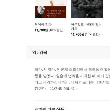
겪어야 진짜
아무것도 바라지 않는
기도
11,700
원
(10% 할인)
11,700
원
(10% 할인)
역 :
김욱
작가, 번역가. 언론계 최일선에서 오랫동안 활
향을 받았다. 일흔에 번역을 시작한 데 이어 
다고 생각하십니까》, 니체 아포리즘 《혼자일
전했다. 《약간의 거리를 ...
작가의 다른 상품