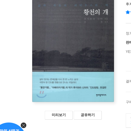
후
정
판
Y
결
구
미리보기
공유하기