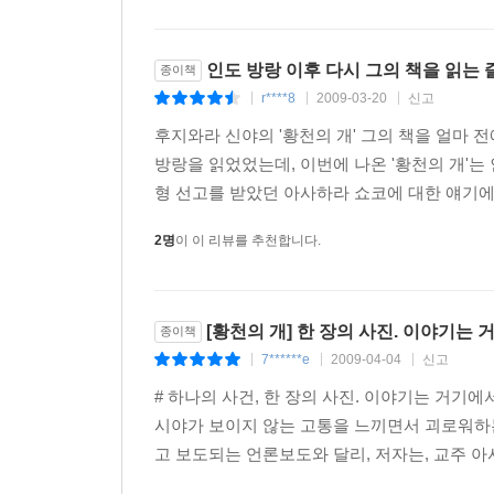
이용해 공중 부유로 사람들을 현혹시킨 사기꾼 프
머스터드 오일로 머릿결을 관리하는 사이비 성자, 
인도 방랑 이후 다시 그의 책을 읽는
종이책
겪은 ‘속된’ 인도의 모습이었다. 반면, 자신의
r****8
2009-03-20
신고
|
|
|
히말라야에서 추적하여 그를 다시 현실세계로 이끄는
후지와라 신야의 '황천의 개' 그의 책을 얼마 전
이처럼 『황천의 개』에는 후지와라의 다채로운 경험들
방랑을 읽었었는데, 이번에 나온 '황천의 개'
의미와 가치를 찾아볼 수 있다. 그 외에도 순례 
형 선고를 받았던 아사하라 쇼코에 대한 얘기에
모습, 인도의 축제에서 인도 청년들과 싸움을 한 경
2명
이 이 리뷰를 추천합니다.
여행을 선택한 이유 같은 것은 없었다. 만약 젊은 
그를 사랑하지 않을 것이다. 청년이란 사리나 이치
이치는 육체적 열광이 식어버린 후에 찾아오는 변명
[황천의 개] 한 장의 사진. 이야기는
종이책
없다는, 또는 신체감각이 점점 옅어지면서 ‘이
7******e
2009-04-04
신고
|
|
|
이유였는지도 모르겠다. 모든 것이 추상화된 환경
# 하나의 사건, 한 장의 사진. 이야기는 거기에
것이었는지도 모르겠다. 일본을 떠나 인도로 눈을 
시야가 보이지 않는 고통을 느끼면서 괴로워하는
있다는 가장 기본적인 감각을 되찾고 싶었기 때
고 보도되는 언론보도와 달리, 저자는, 교주 아
여행이었다. --- pp.18~19「1장 뫼비우스의 바다」