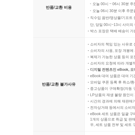
오늘 00시 ~ 06시 30분 
반품/교환 비용
오늘 06시 30분 이후 주문
직수입 음반/영상물/기프트 
단, 당일 00시~13시 사이
박스 포장은 택배 배송이 가
소비자의 책임 있는 사유로 
소비자의 사용, 포장 개봉에 
복제가 가능한 상품 등의 포장을 
소비자의 요청에 따라 개별
디지털 컨텐츠인 eBook, 
eBook 대여 상품은 대여 기
모바일 쿠폰 등록 후 취소/환
반품/교환 불가사유
중고상품이 구매확정(자동 
LP상품의 재생 불량 원인이 기
시간의 경과에 의해 재판매가
전자상거래 등에서의 소비자
eBook 세트 상품은 일괄 
1개의 상품으로 취급 및 판매
우, 세트 상품 전부 및 세트