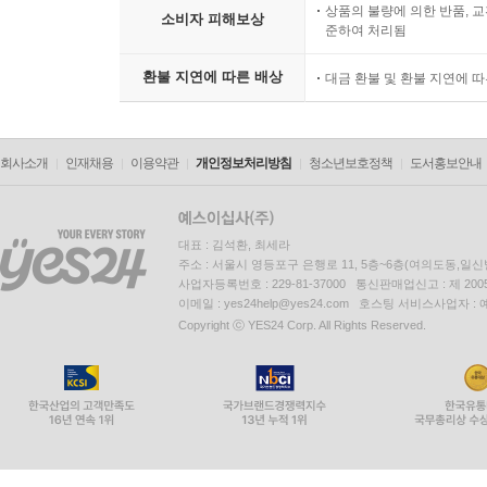
상품의 불량에 의한 반품, 교
소비자 피해보상
준하여 처리됨
환불 지연에 따른 배상
대금 환불 및 환불 지연에 
회사소개
인재채용
이용약관
개인정보처리방침
청소년보호정책
도서홍보안내
대표 : 김석환, 최세라
주소 : 서울시 영등포구 은행로 11, 5층~6층(여의도동,일신
사업자등록번호 : 229-81-37000 통신판매업신고 : 제 200
이메일 : yes24help@yes24.com 호스팅 서비스사업자 :
Copyright ⓒ YES24 Corp. All Rights Reserved.