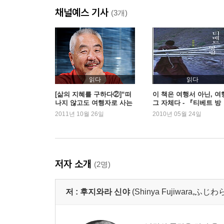
채널예스 기사
불의 마술
(3개)
불로 돌아오는 것들
황천의 개
꽃과 뼈의 강가
픽셀의 만다라
달과 재
읽다
읽다
[삶의 지혜를 구하다②]“떠
이 책은 여행서 아닌, 여
나지 않고도 여행자로 사는
그 자체다 - 『티베트 방
제3장 어느 성의의 표박
법, 전설의 방랑자 후지와라
랑』
2011년 10월 26일
2010년 05월 24일
아득히 먼 여행
신야에게 묻다”- 『돌아보
면 언제나 네가 있었다』
한 장의 사진
태양 아래의 달빛
사두의 옷
저자 소개
(2명)
어느 성의聖衣의 표박漂迫
저 :
후지와라 신야
(Shinya Fujiwara,ふ
제4장 히말라야의 할리우드
번뇌력
거기서 세계가 시작되었다