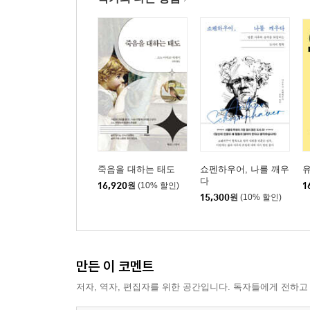
죽음을 대하는 태도
쇼펜하우어, 나를 깨우
유
다
16,920
원
(10% 할인)
1
15,300
원
(10% 할인)
만든 이 코멘트
저자, 역자, 편집자를 위한 공간입니다. 독자들에게 전하고