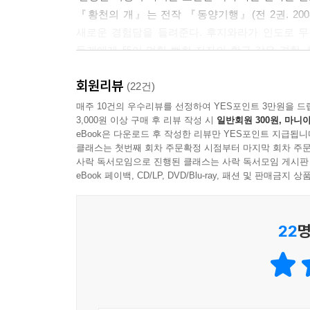
『황천의 개』는 전작 『동양기행』(전 2권. 20
새로운 경험담을 들려준다. 후지와라가 인도로 무
들개에게 뜯어 먹힐 뻔한 저자의 활극 같은 경험, 
후지와라는 사진만큼이나 독특한 그의 경험과 삶에
회원리뷰
담은 기존의 여행 관련 에세이를 훨씬 넘어서는, ‘
(22건)
매주 10건의 우수리뷰를 선정하여 YES포인트 3만원을 드
3,000원 이상 구매 후 리뷰 작성 시
일반회원 300원, 마니아
인간의 언어로 표현된 한 장의 사진, 이것이 진정한
eBook은 다운로드 후 작성한 리뷰만 YES포인트 지급됩니
전작 『동양기행』이 ‘카메라로 쓴 한 권의 시집’
클래스는 첫번째 회차 주문확정 시점부터 마지막 회차 주문
것이다. 전작처럼 사진이 많은 것은 아니지만, 저
사락 독서모임으로 진행된 클래스는 사락 독서모임 게시판
이루고 있는 것이다. 이 책은 전체 5장(1장 뫼비우
eBook 페이백, CD/LP, DVD/Blu-ray, 패션 및 판매금
으로 구성되어 있고, 1995년 7월부터 1996년
내에서의 출간은 10년이 지난 2006년에 이루어졌다
22
명
당시에도 밝힐 수 없었던 옴진리교 관련 내용은 교주
1장에서는 옴진리교의 비밀을 추적하는 저자의 모
느끼는 한 청년과의 인터뷰를 통해, 후지와라 자신
인도에서 만난 순례자와의 기이한 인연담을, 4장은
마약에 중독된 명상 순례자를 히말라야에서 추적하