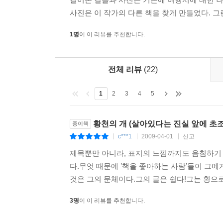
「2장 황천의개」 중에서
사진은 이 작가의 다른 책을 찾게 만들었다. 그
무의식적으로 땅바닥에 흩어져 있는 재를 손가락으
1명
이 이 리뷰를 추천합니다.
생소한 느낌이었어. 색도 없고 형태도 없었지. 냄새
시체의 재를 혀에 올려놓았을 때 나라는 존재가 희미
존재가 환영에 불과하다고 생각하게 된 거야. 그 보
전체 리뷰
(22)
p.179, 「2장 황천의 개」 중에서
1
2
3
4
5
천천히 뒷걸음질로 시체에서 떨어졌지. 그런데 
지나쳐 계속 다가오는 것이었어. 개들이 시체를 
황천의 개 (살아있다는 진실 앞에 초
종이책
있었던 거야. 신선한 물고기가 맛있는 것처럼 당
c***1
2009-04-01
신고
|
|
|
기묘하고 한심스러운 기분이었지. 불과 며칠 전만
제목뿐만 아니라, 표지의 느낌까지도 음침하기 
굶주린 아귀 같은 개들에게 한낱 사료에 불과한 존재로까
다.무엇 때문에 ’책을 좋아하는 사람’들이 그
것은 그의 문체이다.그의 글은 쉽다!그는 횡으로
후지와라는 현대 문명에 괴리감과 소외감을 느끼는
후지와라가 제시한 현대 문명의 붕괴에 대한 대답은
3명
이 이 리뷰를 추천합니다.
후지와라는 ‘재생과 갱생을 위한 파괴’로 이 말