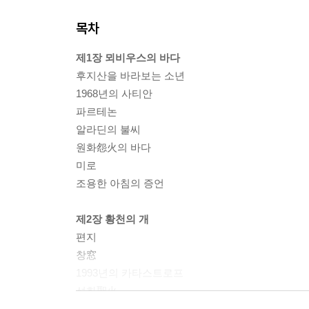
목차
제1장 뫼비우스의 바다
후지산을 바라보는 소년
1968년의 사티안
파르테논
알라딘의 불씨
원화怨火의 바다
미로
조용한 아침의 증언
제2장 황천의 개
편지
창窓
1993년의 카타스트로프
성화聖火
TV의 순례자