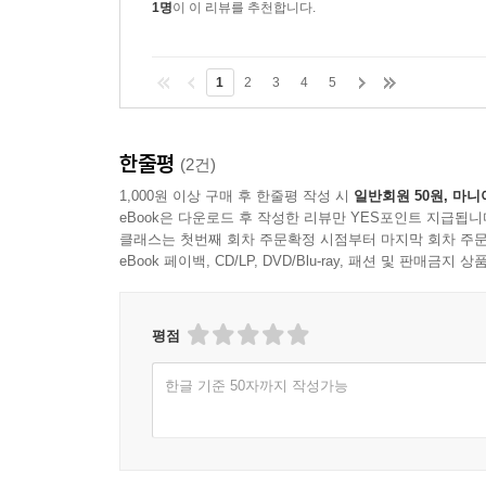
1명
이 이 리뷰를 추천합니다.
이 원초적 대지에서 시계의 초침은 뭔가에 쫓기기라
볼수록 기묘했다. 초침은 분명 도망치고 있었는데,
광대한 벌판 속에서.
1
2
3
4
5
이 끝없는 레이스. 대체 이런 레이스를, 그리고 
환상 또는 강박관념의 산물에 지나지 않는다. --- pp.
한줄평
(2건)
Y와 나는 동일한 것을 찾아 이 땅을 찾았다. 그런
1,000원 이상 구매 후 한줄평 작성 시
일반회원 50원, 마니
같은 현실에 몸을 던졌다. 반대로 Y는 현실에 등
eBook은 다운로드 후 작성한 리뷰만 YES포인트 지급됩니
클래스는 첫번째 회차 주문확정 시점부터 마지막 회차 주문
무엇이 다른가. 만일 같은 것이라면 진아에 이르는 과정
eBook 페이백, CD/LP, DVD/Blu-ray, 패션 및 판매금
중에서
젊은이들은 간혹 이런 착각에 빠지곤 합니다. 물질
평점
물질이 느껴지는 겁니다. …마음과 물질의 등질성
번뇌가 싹트기 시작합니다. 요술처럼 손에서 물질을
한글 기준 50자까지 작성가능
비속으로 떨어지고, 권력을 가져오고, 그리고 
봐왔습니다. --- p.318, 「5장 지옥 기조음」 중에서