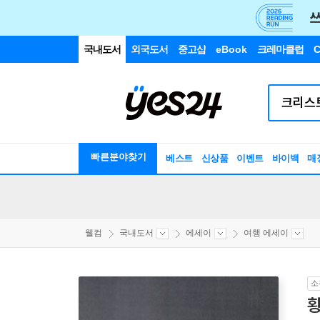
국내도서
외국도서
중고샵
eBook
크레마클럽
C
빠른분야찾기
베스트
신상품
이벤트
바이백
매
웰컴
국내도서
에세이
여행 에세이
소