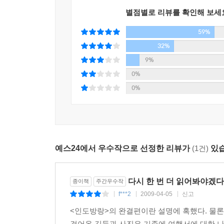
대해 생각하게 만드는 이야기가 펼쳐진다. 이러한 
별점별로 리뷰를 확인해 보세
비로소 ‘삶의 의미’와 ‘진정한 여행의 가치’에 대해 
59%
황천의 개-삶과 죽음의 뫼비우스의 띠
32%
이 책의 제목이 왜 ‘황천의 개’인지, 그리고 무슨
9%
장면을 기억한다. 그리고 화장터 주변을 배회하던
0%
그것이 아무렇지도 않게 받아들여진다. 후지와라
0%
자연스럽게 공존하는 공간이 인도인 것이다. ‘인간
죽음은 뫼비우스의 띠처럼 무한히 연결되어 있는
후지와라는 시체를 직접 화장하면서, 그리고 자
생각한다.
예스24에서 우수작으로 선정한 리뷰가
(1건)
있습
수많은 사람들이 오가는 장소에서 장작 위에 시체
일이지. …허연 내장이 흘러나오면 거기에 불이 붙
다시 한 번 더 읽어봐야겠다
종이책
주간우수작
물어뜯곤 했지. 인간의 뇌수는 개들 사이에서 꽤 인
f***2
2009-04-05
신고
|
|
|
달려들어도 막지 않았어. 막기는커녕 타고 남은 그을
<인도방랑>의 완결편이란 설명에 혹했다. 물론
있는 쪽으로 냄새가 몰려올 때도 있었지. 살과 뼈를 태
걸어온 길들과 사진은 기존에 여행서에 대한 