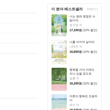
이 분야 베스트셀러
더보기
너는 원래 괜찮은 사
람이야
윤지영 저
17,100
원
(10% 할인)
너를 아끼며 살아라
나태주 저
16,650
원
(10% 할인)
행복할 거야 이래도
되나 싶을 정도로
일홍 저
16,200
원
(10% 할인)
어른의 행복은 조용하
다
태수 저