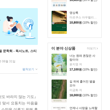
16,020
원
(10% 할인)
명상록
마르쿠스 아우렐리우스 저/박문재 역
10,800
원
(10% 할인)
이 분야 신상품
더보기
철 문학회 - 독서노트, 스티
너는 원래 괜찮은 사
람이야
년 08월 31일
윤지영 저
펼쳐보기
17,100
원
(10% 할인)
길 위에 흩어진 별을
모아
이금화 저
18,000
원
(10% 할인)
것도 바라지 않는 기도』
에 맞서 요동치는 마음을
언제나 사랑을 노래할
 소망을 이루기 위해 혹