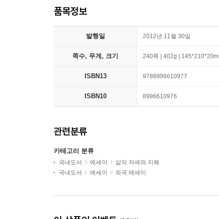
품목정보
발행일
2012년 11월 30일
쪽수, 무게, 크기
240쪽 | 402g | 145*210*20
ISBN13
9788996610977
ISBN10
8996610976
관련분류
카테고리 분류
국내도서
에세이
삶의 자세와 지혜
국내도서
에세이
외국 에세이