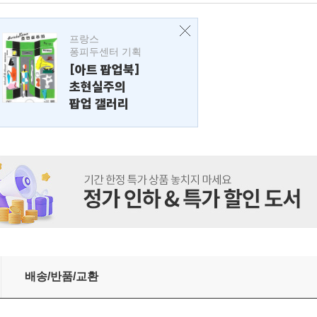
프랑스
퐁피두센터 기획
[아트 팝업북]
초현실주의
팝업 갤러리
배송/반품/교환