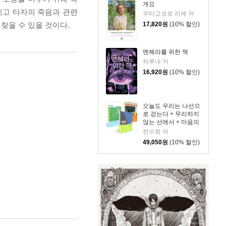
게요
리고 타자의 죽음과 관련
우타고코로 리에 저
17,820
원
(10% 할인)
찾을 수 있을 것이다.
멘헤라를 위한 책
하루네 저
16,920
원
(10% 할인)
오늘도 우리는 나선으
로 걷는다 + 무리하지
않는 선에서 + 마음의
문제 세트
한수희 저
49,050
원
(10% 할인)