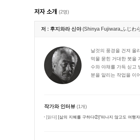
저자 소개
(2명)
저 :
후지와라 신야
(Shinya Fujiwara,ふ
날것의 풍경을 건져 올리
먹물 묻힌 거대한 붓을 
수와 야채를 가득 싣고 
분을 알리는 작업을 이어
작가와 인터뷰
(1개)
[읽다]
[삶의 지혜를 구하다②]“떠나지 않고도 여행자로 사는 법, 전설의 방랑자 후지와라 신야에게 