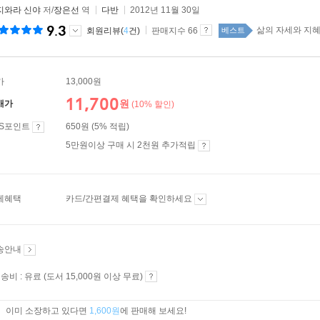
지와라 신야
저/
장은선
역
다반
2012년 11월 30일
9.3
삶의 자세와 지혜 t
회원리뷰(
4
건)
판매지수 66
베스트
가
13,000원
11,700
원
매가
(10% 할인)
ES포인트
650원 (5% 적립)
5만원이상 구매 시 2천원 추가적립
제혜택
카드/간편결제 혜택을 확인하세요
송안내
송비 : 유료 (도서 15,000원 이상 무료)
이미 소장하고 있다면
1,600원
에 판매해 보세요!