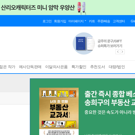
로그인
회원가입
마이페이지
카트
주문/배송
고객센터
Gl
젊은 작가
예사단독판매
이달의사은품
특가할인
추천도서
대량/법인