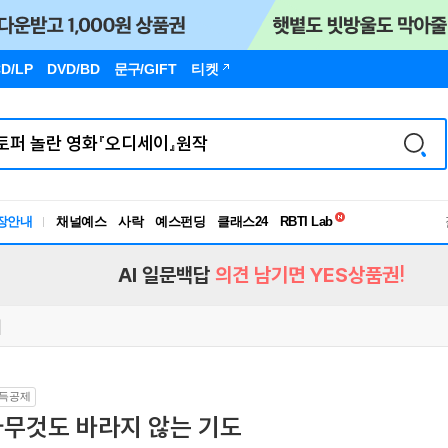
D/LP
DVD/BD
문구
/GIFT
티켓
독서유형검사
RBTI Lab
장안내
채널예스
사락
예스펀딩
클래스24
독서유형검사
AI 일문백답
의견 남기면 YES상품권!
득공제
아무것도 바라지 않는 기도