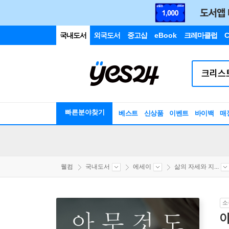
국내도서
외국도서
중고샵
eBook
크레마클럽
C
빠른분야찾기
베스트
신상품
이벤트
바이백
매
웰컴
국내도서
에세이
삶의 자세와 지...
소