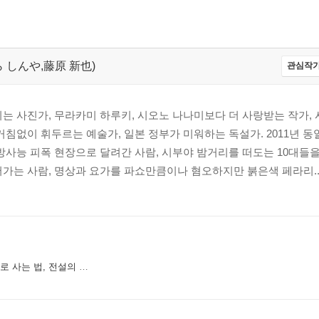
じわら しんや,藤原 新也)
관심작가
는 사진가, 무라카미 하루키, 시오노 나나미보다 더 사랑받는 작가,
거침없이 휘두르는 예술가, 일본 정부가 미워하는 독설가. 2011년 동
방사능 피폭 현장으로 달려간 사람, 시부야 밤거리를 떠도는 10대들
가는 사람, 명상과 요가를 파쇼만큼이나 혐오하지만 붉은색 페라리..
묻다”- 『돌아보면 언제나 네가 있었다』