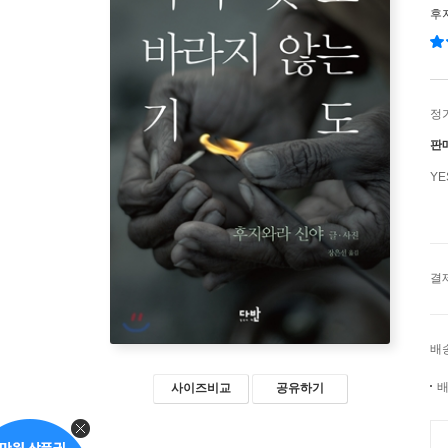
후
정
판
Y
결
배
배
사이즈비교
공유하기