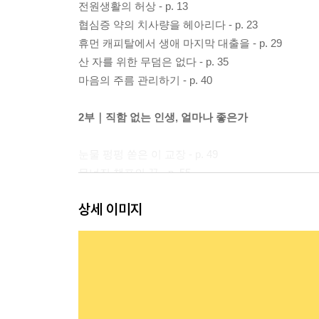
전원생활의 허상 - p. 13
협심증 약의 치사량을 헤아리다 - p. 23
휴먼 캐피탈에서 생애 마지막 대출을 - p. 29
산 자를 위한 무덤은 없다 - p. 35
마음의 주름 관리하기 - p. 40
2부｜직함 없는 인생, 얼마나 좋은가
눈물 펑펑 쏟은 이 교장 - p. 49
무너진 챔프의 꿈 - p. 55
맨체스터의 영원한 감독 - p. 60
상세 이미지
직함의 껍데기가 된 신사 - p. 67
‘호적 연령’에 집착하는 사회 - p. 74
정신을 위한 따뜻한 밥 한 끼 - p. 81
아침엔 홍안, 저녁엔 백골 - p. 87
3부｜머리 하얀 짐승들의 반란