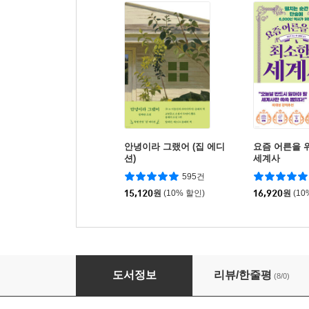
안녕이라 그랬어 (집 에디
요즘 어른을 
션)
세계사
595건
15,120
원
(10% 할인)
16,920
원
(10
유쾌한 폭주 노년
도서정보
리뷰/한줄평
(8/0)