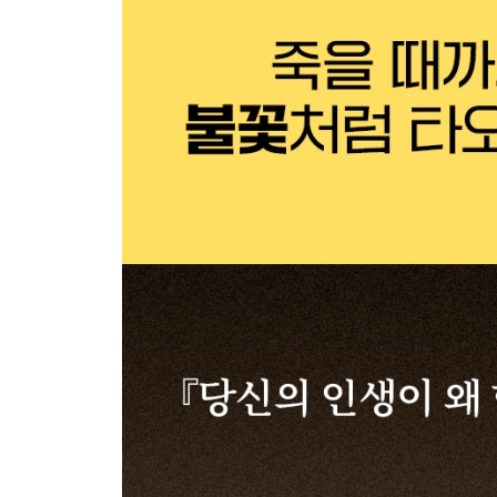
억제를 미덕으로 착각하지 말자 - p. 97
의병의 생은 초연해질 수 없다 - p. 103
늙은이의 하루도 24시간이다 - p. 110
머릿속에는 교통경찰이 없다 - p. 116
인생의 10년 주기설 - p. 123
내 인생을 위한 총천연색 무지개 - p. 136
4부｜폭주하라, 인생 후반전!
머리 검은 짐승을 조련하는 법 - p. 143
세상에서 가장 비참한 것 - p. 149
그 나이 먹도록 그런 것도 몰라? - p. 155
은퇴한 늙은이의 냄새 - p. 161
회색의 노년에서 장미색 노년으로 - p. 169
닭처럼 크게 홰치며 살자 - p. 175
말띠들이여, 말춤을 추자 - p. 184
탑골공원에 모이는 고독 - p. 190