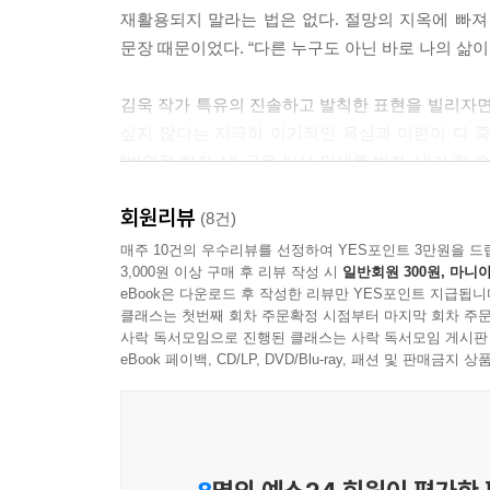
다. 산에 가려는 사람도 있겠지만, 대부분은 등산복
재활용되지 말라는 법은 없다. 절망의 지옥에 빠져
산화도 척 보기에 좋은 걸 신었는데 흑이 하나도 안 
문장 때문이었다. “다른 누구도 아닌 바로 나의 삶이
산복 입고 장 보는 군상들을 구경하면 되겠다고 생각
금 당장 백두대간 종단이라도 떠날 것 같은 옷차림으
김욱 작가 특유의 진솔하고 발칙한 표현을 빌리자면
--- p.151 「세상에서 가장 비참한 것」 중에서
싶지 않다는 지극히 이기적인 욕심과 미련이 다 죽
“번역을 하자. 내 글을 써서 인세를 받자. 내가 할
사람은 동물이 아니다. 먹고 싸면 장땡이 아니다. 봐
힘들지 않아야 한다고 생각하십니까》, 《혼자일 수
에 까르륵거리듯 인간은 죽기 직전까지 세상을 보며 
회원리뷰
열린다》, 《찬란한 문학의 문장들》, 《약간의 거리
(8건)
제일 중요하다. 젊은 사람들 눈에는 한겨울에 밥 한
거리에 앉을 뻔했던 노인이 출판계의 위대한 저술
매주 10건의 우수리뷰를 선정하여 YES포인트 3만원을 드
인이 병든 몸을 이끌고서라도 지하철을 타고 종로2가
3,000원 이상 구매 후 리뷰 작성 시
일반회원 300원, 마니아
30년보다 더욱 처절하고 아름다웠다.
--- p.193 「탑골공원에 모이는 고독」 중에서
eBook은 다운로드 후 작성한 리뷰만 YES포인트 지급됩니
클래스는 첫번째 회차 주문확정 시점부터 마지막 회차 주문
김욱 작가는 《유쾌한 폭주 노년》에서 패기 넘치
사락 독서모임으로 진행된 클래스는 사락 독서모임 게시판
죽음을 생각하지 말아라. 이것이 살아 있는 자가 지
있는 지금, 노년의 삶이라는 화두가 부상하며 여생
eBook 페이백, CD/LP, DVD/Blu-ray, 패션 및 판매금
살아 있는 날에 충성을 다하는 배고픈 자가 되어야 
메시지는 여전히 유효하다. 은퇴의 시간을 맞이한
--- p.203 「죽는 걸 겁낸 페미니스트」 중에서
용기를 일깨워주고자 《유쾌한 폭주 노년》을 리
기다리는, 저항할 수 없는 노화의 저주를 축복으로
이 겨울 동백으로 살다가 꽃송이로 낙화할 것인가,
의미를 탐색하는 고뇌? 변화하는 세상에 적응하는 노
으로서의 삶을 욕망해 내길 부탁하고 싶다.