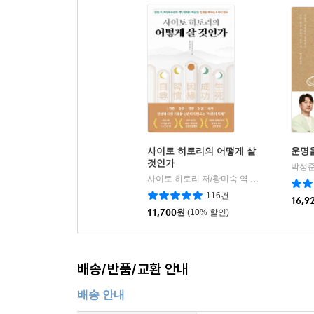
사이토 히토리의 어떻게 살
운명을
것인가
박성준
사이토 히토리 저/황미숙 역
현대지성
|
116건
16,9
11,700
원
(10% 할인)
배송/반품/교환 안내
배송 안내