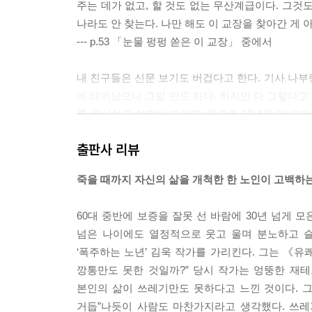
주는 데가 없고, 할 것도 없는 무산계급이다. 그것도
나라도 안 찾는다. 나만 해도 이 교장을 찾아간 게 
--- p.53 「눈물 펑펑 쏟은 이 교장」 중에서
내 친구들은 신문 보기도 버겁다고 한다. 기사 나부랭
에 태어났으니 그럴 만도 하다. 하지만 다 그렇다고
를 무시하고 여전히 뜨겁다. 앞으로 10년은 더 뜨
아닌, 내 안의 목소리에 귀를 기울이며 살아갈 뿐이
출판사 리뷰
--- p.80 「'호적 연령‘에 집착하는 사회」 중에서
죽을 때까지 자신의 삶을 개척한 한 노인이 고백하
기껏해야 노는 게 목표라니, 무슨 망발이냐고 생각할
한 ‘인풋’이 축적되지 않았기 때문이다. 인풋은 외
60대 중반에 보증을 잘못 선 바람에 30년 넘게 모
되지 말고 바깥에서 고독이 느껴지더라도 여기저기 기
넘은 나이에도 열정적으로 웃고 울며 분노하고 슬퍼
들과 얼굴을 마주하는 기회를 자꾸 만들다 보면 마
‘폭주하는 노년’ 김욱 작가를 가리킨다. 그는 《유
--- p.139 「내 인생을 위한 총천연색 무지개」 중
깡통만도 못한 것일까?” 당시 작가는 엉뚱한 재
본인의 삶이 쓰레기만도 못하다고 느낀 것이다. 
일요일에 집 근처 대형 마트에 갔더니 여기가 치악
거듭”나듯이 사람도 마찬가지라고 생각했다. 쓰레