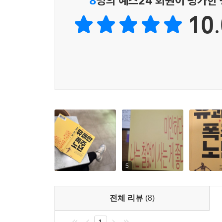
8
명의 예스24 회원이 평가한
말 그대로 치열한 질주요, 정열적인 쾌주다.
--- p.223 「겨울에 피는 꽃도 있다」 중에서
10.
사람은 누구나 늙는다. 노화는 저주가 아니라 섭리
인생을 흔히 마라톤에 비유한다. 백 년을 바라보는 
무지개를 볼 때 가슴이 뛴다. 그렇게 뛰는 마음은 
는 인생의 막바지, 즉 노년기다. 우리 또한 이 마지막
--- p.239 「맺음말 - 최후의 전력 질주를 위하여」 중에서
5
전체 리뷰
(8)