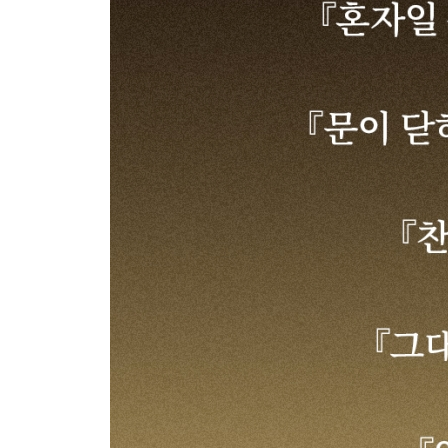
5부｜죽을 힘으로 산다
죽는 걸 겁낸 페미니스트 - p. 197
집단 자살의 시대 - p. 204
나는 늙은 찐따다 - p. 211
겨울에 피는 꽃도 있다 - p. 218
대기만성한 노인의 시대가 온다 - p. 224
인생에는 보이지 않는 마디가 있다 - p. 228
죽음은 내 것이 아니다 - p. 232
맺음말│최후의 전력 질주를 위하여 - p. 238