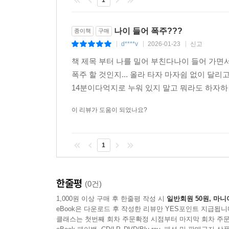
1
나이 들어 폭주???
종이책
구매
d****v
2026-01-23
신고
|
|
|
책 제목 부터 나를 밀어 부친다나이 들어 가면
폭주 할 것인지... 올라 타자 마자쉼 없이 달리고
14분이다억지로 누워 있지 말고 뭐라도 하자하
이 리뷰가 도움이 되었나요?
1
한줄평
(0건)
1,000원 이상 구매 후 한줄평 작성 시
일반회원 50원, 마니
eBook은 다운로드 후 작성한 리뷰만 YES포인트 지급됩니
클래스는 첫번째 회차 주문확정 시점부터 마지막 회차 주문