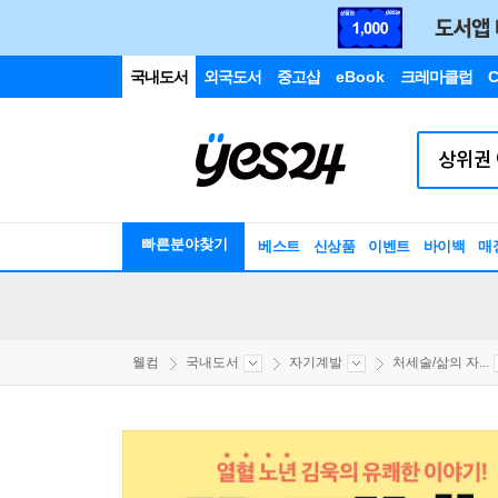
국내도서
외국도서
중고샵
eBook
크레마클럽
C
빠른분야찾기
베스트
신상품
이벤트
바이백
매
웰컴
국내도서
자기계발
처세술/삶의 자...