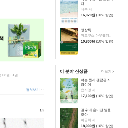
다
태수 저
16,020
원
(10% 할인)
명상록
마르쿠스 아우렐리우스 저/박문재 역
10,800
원
(10% 할인)
이 분야 신상품
더보기
년 08월 31일
너는 원래 괜찮은 사
람이야
펼쳐보기
윤지영 저
17,100
원
(10% 할인)
길 위에 흩어진 별을
1
/5
모아
이금화 저
18,000
원
(10% 할인)