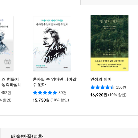
 왜 힘들지
혼자일 수 없다면 나아갈
인생의 의미
고 생각하십니
수 없다
150건
452건
89건
16,920
원
(10% 할인)
% 할인)
15,750
원
(10% 할인)
배송/반품/교환