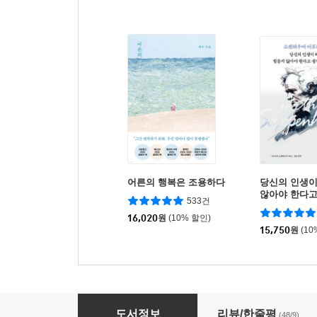
어른의 행복은 조용하다
당신의 인생이
않아야 한다
533건
까
16,020
원
(10% 할인)
15,750
원
(10
문이 닫히면 어딘가 창문은 열린다
도서정보
리뷰/한줄평
(48/9)