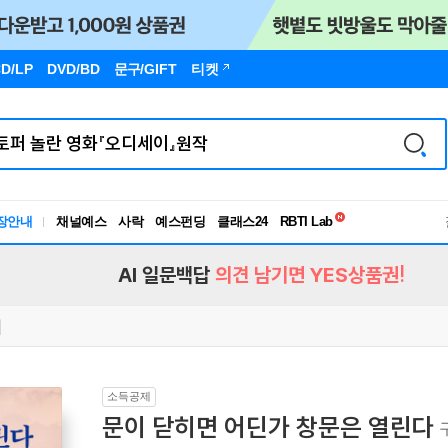
D/LP
DVD/BD
문구
/GIFT
티켓
독서유형검사
RBTI Lab
장안내
채널예스
사락
예스펀딩
클래스24
독서유형검사
AI 일문백답
의견 남기면 YES상품권!
소득공제
문이 닫히면 어딘가 창문은 열린다