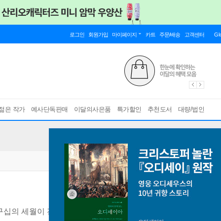
로그인
회원가입
마이페이지
카트
주문/배송
고객센터
Gl
젊은 작가
예사단독판매
이달의사은품
특가할인
추천도서
대량/법인
구십의 세월이 전하는 인생 수업