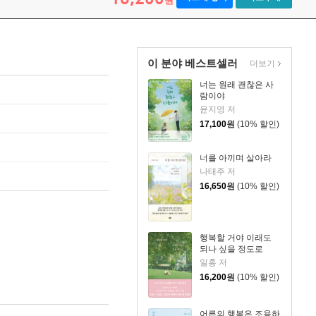
원
이 분야 베스트셀러
더보기
너는 원래 괜찮은 사
람이야
윤지영 저
17,100
원
(10% 할인)
너를 아끼며 살아라
나태주 저
16,650
원
(10% 할인)
행복할 거야 이래도
되나 싶을 정도로
일홍 저
16,200
원
(10% 할인)
어른의 행복은 조용하