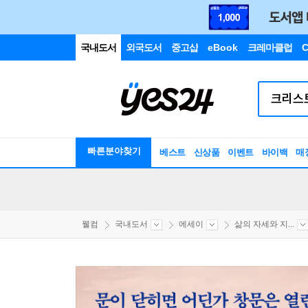
국내도서
외국도서
중고샵
eBook
크레마클럽
C
빠른분야찾기
베스트
신상품
이벤트
바이백
매
웰컴
국내도서
에세이
삶의 자세와 지...