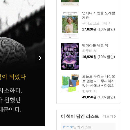
언제나 사랑을 노래할
게요
우타고코로 리에 저
17,820
원
(10% 할인)
멘헤라를 위한 책
하루네 저
16,920
원
(10% 할인)
오늘도 우리는 나선으
로 걷는다 + 무리하지
않는 선에서 + 마음의
문제 세트
한수희 저
49,050
원
(10% 할인)
이 책이 담긴
리스트
더보기
i*****e
님의 리스트