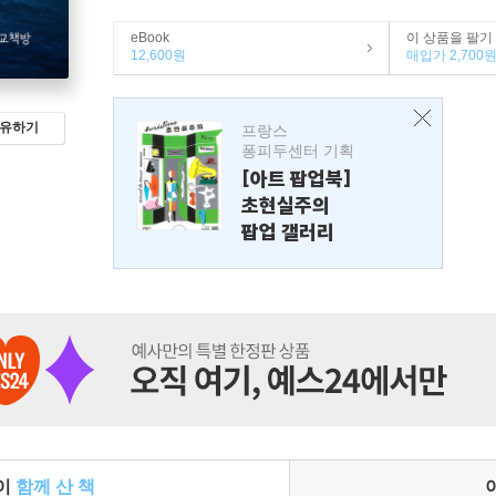
eBook
이 상품을 팔기
12,600원
매입가 2,700
유하기
프랑스
퐁피두센터 기획
[아트 팝업북]
초현실주의
팝업 갤러리
들이
함께 산 책