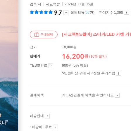
김욱
저
서교책방
2024년 11월 05일
9.7
회원리뷰(
57
건)
판매지수 1,398
[서교책방x윌마] 스티커/LED 키캡 키
구매혜택
정가
18,000원
16,200
원
판매가
(10% 할인)
YES포인트
900원 (5% 적립)
5만원이상 구매 시 2천원 추가적립
결제혜택
카드/간편결제 혜택을 확인하세요
배송안내
배송비 : 무료