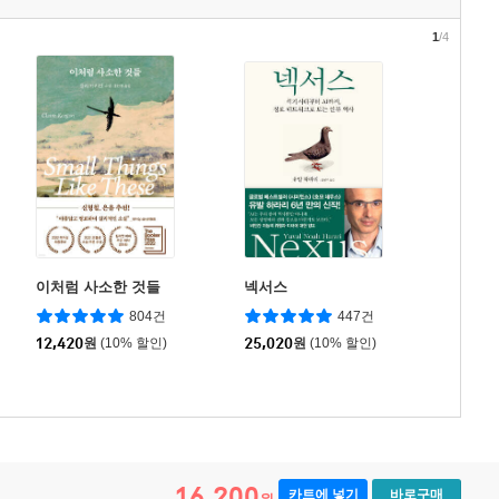
1
/4
이처럼 사소한 것들
넥서스
804건
447건
12,420
원
(10% 할인)
25,020
원
(10% 할인)
16,200
카트에 넣기
바로구매