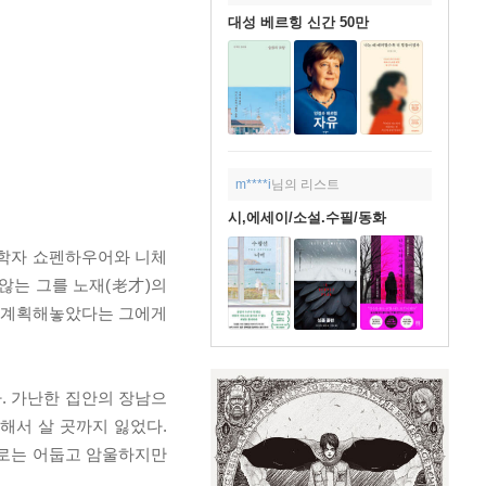
대성 베르힝 신간 50만
m****i
님의 리스트
시,에세이/소설.수필/동화
철학자 쇼펜하우어와 니체
않는 그를 노재(老才)의
을 계획해놓았다는 그에게
. 가난한 집안의 장남으
해서 살 곳까지 잃었다.
때로는 어둡고 암울하지만