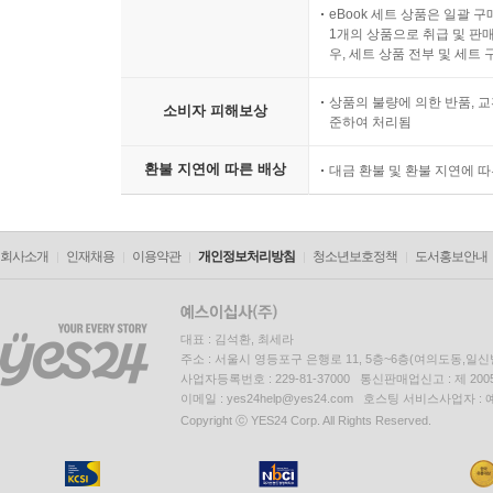
eBook 세트 상품은 일괄 
1개의 상품으로 취급 및 판매
우, 세트 상품 전부 및 세트
상품의 불량에 의한 반품, 교
소비자 피해보상
준하여 처리됨
환불 지연에 따른 배상
대금 환불 및 환불 지연에 
회사소개
인재채용
이용약관
개인정보처리방침
청소년보호정책
도서홍보안내
대표 : 김석환, 최세라
주소 : 서울시 영등포구 은행로 11, 5층~6층(여의도동,일신
사업자등록번호 : 229-81-37000 통신판매업신고 : 제 200
이메일 : yes24help@yes24.com 호스팅 서비스사업자 :
Copyright ⓒ YES24 Corp. All Rights Reserved.