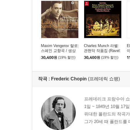
Maxim Vengerov 랄로:
Charles Munch 라벨:
E
스페인 교향곡 / 생상
관현악 작품집 (Ravel:
이
스: 바이올린 협주곡 2
Bolero) [UHQCD]
레
30,400
원
(19% 할인)
30,400
원
(19% 할인)
1
번 (LALO: Symphonie
m
espagnole Op. 21 / Sai
o
nt-Sans: Violin Concert
2
o Op.61) [UHQCD]
작곡 :
Frederic Chopin
(프레데릭 쇼팽)
프레데리크 프랑수아 쇼팽(프랑
1일 ~ 1849년 10월
위대한 폴란드의 작곡가
그가 20세 때 폴란드를 