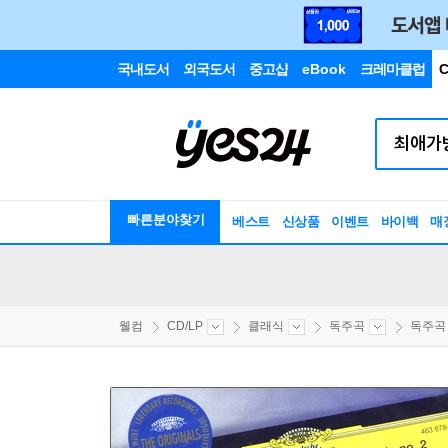
국내도서
외국도서
중고샵
eBook
크레마클럽
C
빠른분야찾기
베스트
신상품
이벤트
바이백
매
웰컴
CD/LP
클래식
독주곡
독주곡 