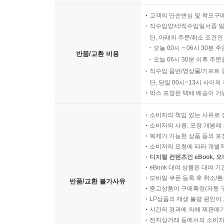
고객의 단순변심 및 착오구
직수입양서/직수입일서중 일
단, 아래의 주문/취소 조건인
오늘 00시 ~ 06시 30분 
반품/교환 비용
오늘 06시 30분 이후 주문
직수입 음반/영상물/기프트 
단, 당일 00시~13시 사이
박스 포장은 택배 배송이 가
소비자의 책임 있는 사유로 
소비자의 사용, 포장 개봉에 
복제가 가능한 상품 등의 포장을 
소비자의 요청에 따라 개별
디지털 컨텐츠인 eBook, 
eBook 대여 상품은 대여 기
모바일 쿠폰 등록 후 취소/환
반품/교환 불가사유
중고상품이 구매확정(자동 
LP상품의 재생 불량 원인이 기
시간의 경과에 의해 재판매가
전자상거래 등에서의 소비자