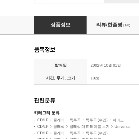
Ivo Pogorelich 쇼팽: 피아노 소나타 2번 / 라벨 : 밤
상품정보
리뷰/한줄평
(1/0)
품목정보
발매일
2002년 10월 01일
시간, 무게, 크기
102g
관련분류
카테고리 분류
CD/LP
클래식
독주곡
독주곡 (수입)
피아노
CD/LP
클래식
클래식 대표 레이블 보기
Universal
CD/LP
클래식
독주곡
독주곡 (수입)