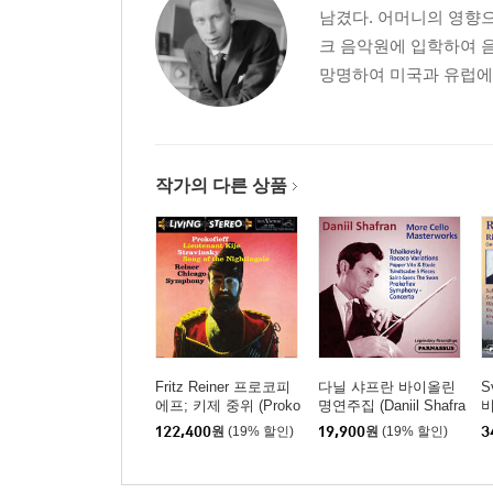
남겼다. 어머니의 영향으
크 음악원에 입학하여 음
망명하여 미국과 유럽에
작가의 다른 상품
Fritz Reiner 프로코피
다닐 샤프란 바이올린
S
에프; 키제 중위 (Proko
명연주집 (Daniil Shafra
fiev: Lieutenant Kije /
n More Cello Masterwo
122,400
원
(19% 할인)
19,900
원
(19% 할인)
3
Stravinsky: Song Of T
rk)
(
he Nightingale) [2LP]
t