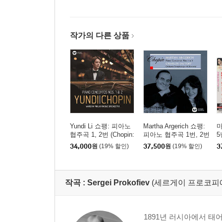
작가의 다른 상품
Yundi Li 쇼팽: 피아노
Martha Argerich 쇼팽:
마
협주곡 1, 2번 (Chopin:
피아노 협주곡 1번, 2번
5
Piano Concertos Op. 1
(Chopin: Piano Concert
음
34,000
원
(19% 할인)
37,500
원
(19% 할인)
3
1, 21) [UHQCD]
os Nos. 1 & 2) [SACD
h
Hybrid]
o
H
작곡 :
Sergei Prokofiev
(세르게이 프로코피예프,Se
1891년 러시아에서 태