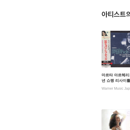
쇼팽은 나
아티스트의
의 세례 기
고 있는데
는 이 날
프리데리크 
콜라는 폴
나 크리자노
에 있는 
마르타 아르헤리치
았는데, 프
년 쇼팽 리사이틀
여동생 이자
(Martha Argeric
Warner Music Ja
Legendary 1965
주로 사용
n Recording) [
brid]
프리데리크가
어: Lic
라는 거기
린 시절에