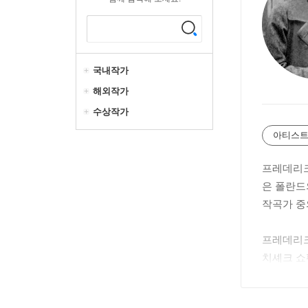
국내작가
해외작가
수상작가
아티스트
프레데리크 프
은 폴란드
작곡가 중
프레데리크
치셰크 쇼펜
Chopin
고 발음한다