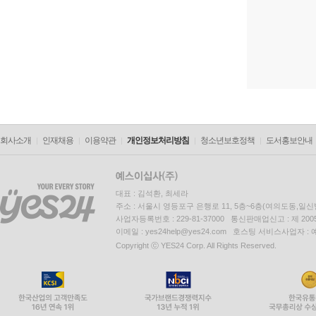
이후 쇼팽
작곡에 뛰
9년 <피
을 때 바
악을 열심
1831년
회사소개
인재채용
이용약관
개인정보처리방침
청소년보호정책
도서홍보안내
주회를 열
그는 즉흥
대표 : 김석환, 최세라
1830년
주소 : 서울시 영등포구 은행로 11, 5층~6층(여의도동,일신
명해졌다.
사업자등록번호 : 229-81-37000 통신판매업신고 : 제 200
이메일 : yes24help@yes24.com 호스팅 서비스사업자 :
는데, 그
Copyright ⓒ YES24 Corp. All Rights Reserved.
1836년
에서 쇼팽