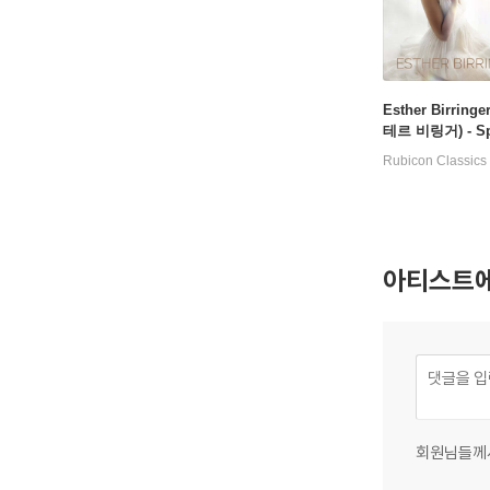
그의 누이
크의 재능
Esther Birring
가 보이치에
테르 비링거) - Sp
게 레슨을
(스펙트럼)
Rubicon Classics
기 시작했
원고는 아
바르샤바 
아티스트에
1817년
카지미에슈 
리크는 폴
로비치 대공
론Nasze
회원님들께
1822년