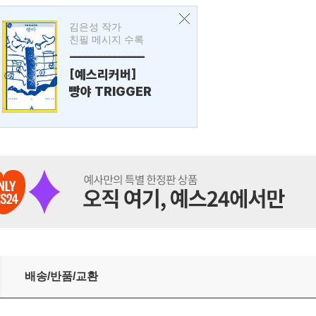
김은성 작가
친필 메시지 수록
---------------
[예스리커버]
빵야 TRIGGER
배송/반품/교환