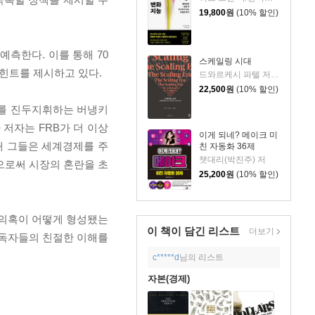
19,800
원
(10% 할인)
예측한다. 이를 통해 70
스케일링 시대
힌트를 제시하고 있다.
드와르케시 파텔 저/개빈 리치 편/노승영 역/한운희 해제
22,500
원
(10% 할인)
B를 진두지휘하는 버냉키
 저자는 FRB가 더 이상
이게 되네? 메이크 미
해 그들은 세계경제를 주
친 자동화 36제
챗대리(박진주) 저
으로써 시장의 혼란을 초
25,200
원
(10% 할인)
 의혹이 어떻게 형성됐는
이 책이 담긴
리스트
더보기
 독자들의 친절한 이해를
c*****d
님의 리스트
자본(경제)