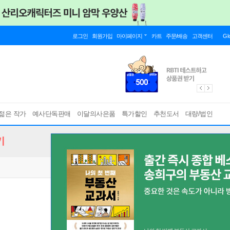
로그인
회원가입
마이페이지
카트
주문/배송
고객센터
Gl
젊은 작가
예사단독판매
이달의사은품
특가할인
추천도서
대량/법인
기