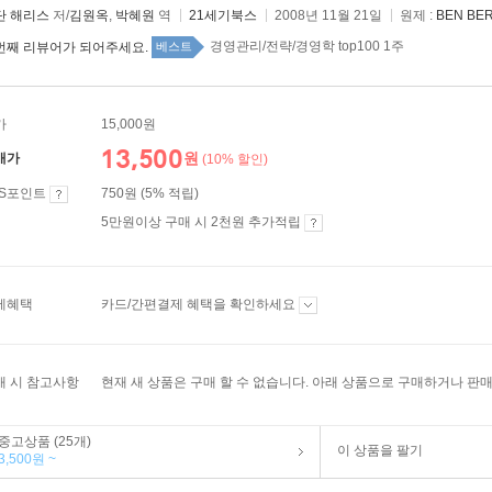
단 해리스
저/
김원옥
,
박혜원
역
21세기북스
2008년 11월 21일
원제 :
BEN BERN
경영관리/전략/경영학 top100 1주
번째 리뷰어가 되어주세요.
베스트
가
15,000원
13,500
원
매가
(10% 할인)
ES포인트
750원 (5% 적립)
5만원이상 구매 시 2천원 추가적립
제혜택
카드/간편결제 혜택을 확인하세요
매 시 참고사항
현재 새 상품은 구매 할 수 없습니다. 아래 상품으로 구매하거나 판매
중고상품 (25개)
이 상품을 팔기
3,500원 ~