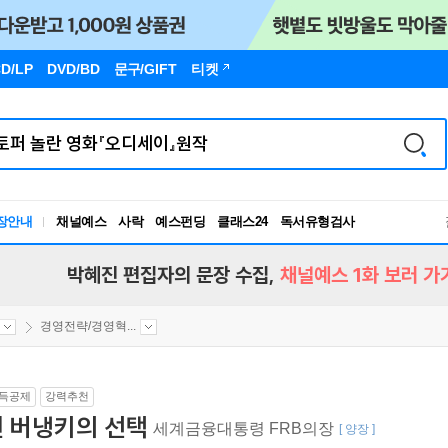
D/LP
DVD/BD
문구
/GIFT
티켓
장안내
채널예스
사락
예스펀딩
클래스24
독서유형검사
RBTI Lab
독서유형검사
박혜진 편집자의 문장 수집,
채널예스 1화 보러 가
경영전략/경영혁...
득공제
강력추천
벤 버냉키의 선택
세계금융대통령 FRB의장
[ 양장 ]