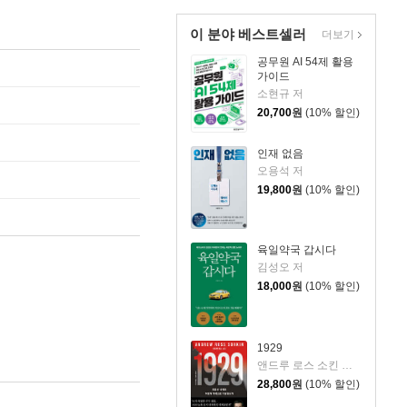
이 분야 베스트셀러
더보기
공무원 AI 54제 활용
가이드
소현규 저
20,700
원
(10% 할인)
인재 없음
오용석 저
19,800
원
(10% 할인)
육일약국 갑시다
김성오 저
18,000
원
(10% 할인)
1929
앤드루 로스 소킨 저/조용빈 역/신현호 감수
28,800
원
(10% 할인)