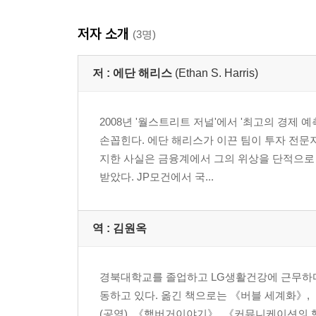
8장 대공황 마니아 버냉키
저자 소개
9장 밀실에서 나온 FRB
(3명)
10장 FRB의 새로운 커뮤니케이션 방식
11장 해악은 보지도 듣지도 말하지도 말라
저 :
에단 해리스
(Ethan S. Harris)
12장 급진적인 리스크 관리
2008년 '월스트리트 저널'에서 '최고의 경제
4부 시험대에 오른 벤 버냉키
손꼽힌다. 에단 해리스가 이끈 팀이 투자 전문지
13장 위기의 세계경제대통령
지한 사실은 금융계에서 그의 위상을 단적으로
14장 혹독한 시장의 평가
받았다. JP모건에서 국...
맺음말 | 버냉키의 향후 행보
감사의 말
역 :
김원옥
주석
경북대학교를 졸업하고 LG생활건강에 근무하다
동하고 있다. 옮긴 책으로는 《버블 세계화》, 
(공역), 《햄버거이야기》, 《커뮤니케이션의 