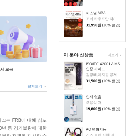
퍼스널 MBA
조쉬 카우프만 저/이상호,박상진 공역
31,950
원
(10% 할인)
이 분야 신상품
더보기
ISO/IEC 42001 AIMS
인증 가이드
도서 모음
김광배,이지원 공저
31,500
원
(10% 할인)
펼쳐보기
인재 없음
오용석 저
19,800
원
(10% 할인)
끄는 FRB에 대해 심도
10년 등 경기불황에 대한
AQ 변화지능
리즈 트랜 저/한미선 역
극복할 정책을 제시할 수