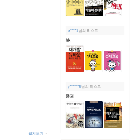
e****1
님의 리스트
hk
y******9
님의 리스트
증권
펼쳐보기