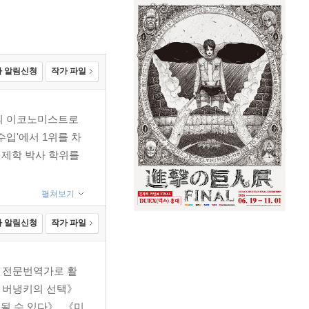
 알림신청
작가 파일
고의 이코노미스트로
수입'에서 1위를 차
경제학 박사 학위를
펼쳐보기
 알림신청
작가 파일
 전문번역가로 활
벤 버냉키의 선택》
될 수 있다》, 《미