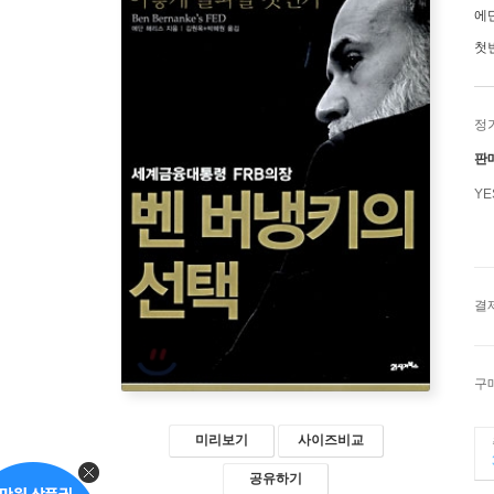
에
첫
정
판
Y
결
구
미리보기
사이즈비교
공유하기