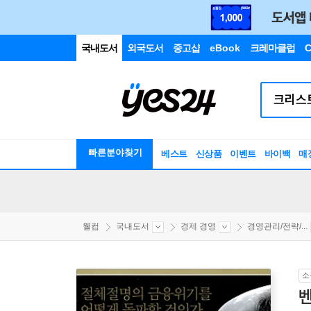
국내도서
외국도서
중고샵
eBook
크레마클럽
C
빠른분야찾기
베스트
신상품
이벤트
바이백
매
웰컴
국내도서
경제 경영
경영관리/전략/...
소