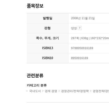
품목정보
발행일
2008년 11월 21일
판형
양장
쪽수, 무게, 크기
287쪽 | 638g | 160*232*20
ISBN13
9788950916169
ISBN10
8950916169
관련분류
카테고리 분류
국내도서
경제 경영
경영관리/전략/경영학
경영전략/경