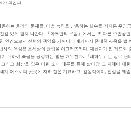
연작 완결편!
용하는 윤리의 문제를, 마법 능력을 남용하는 실수를 저지른 주인공
박진감 있게 펼쳐 나간다. 『아투안의 무덤』에서는 또 다른 주인공인 
 한 인간으로서 선택의 책임을 기꺼이 떠메기까지 중대한 싸움을 벌여
마법사의 욕심은 온세상의 균형을 어그러뜨리며, 대현자가 된 게드와 
리기 위하여 죽음을 긍정하는 법을 깨우친다. 『테하누』는 장르 판
 그리고 화상을 입은 어린 소녀 테루를 통해 살아감 그 자체에 대한
계 어스시의 곳곳에 자리 잡은 기묘하고, 감동적이며, 진실을 꿰뚫