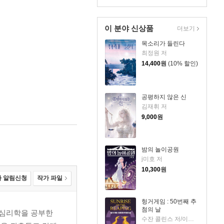
이 분야 신상품
더보기
목소리가 들린다
최정원 저
14,400
원
(10% 할인)
공평하지 않은 신
김재휘 저
9,000
원
밤의 놀이공원
j미호 저
10,300
원
 알림신청
작가 파일
헝거게임 : 50번째 추
첨의 날
 심리학을 공부한
수잔 콜린스 저/이원열 역