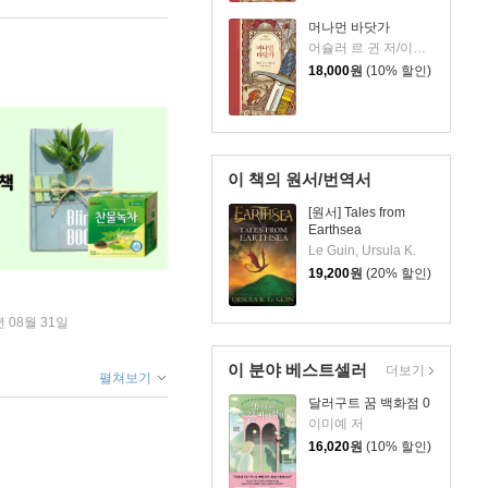
머나먼 바닷가
어슐러 르 귄 저/이지연,최준영 역
18,000
원
(10% 할인)
이 책의 원서/번역서
[원서] Tales from
Earthsea
Le Guin, Ursula K.
19,200
원
(20% 할인)
년 08월 31일
이 분야 베스트셀러
더보기
펼쳐보기
달러구트 꿈 백화점 0
이미예 저
16,020
원
(10% 할인)