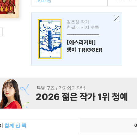
16,000원
김은성 작가
친필 메시지 수록
---------------
[예스리커버]
빵야 TRIGGER
들이
함께 산 책