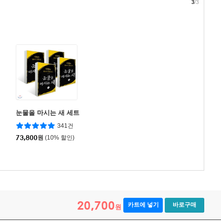
3
/3
눈물을 마시는 새 세트
341건
73,800
원
(10% 할인)
20,700
카트에 넣기
바로구매
원