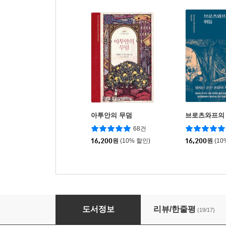
아투안의 무덤
브로츠와프의 
68건
16,200
원
(10% 할인)
16,200
원
(10
어스시의 이야기들
도서정보
리뷰/한줄평
(19/17)