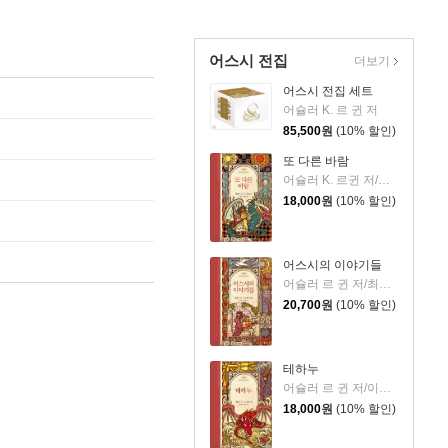
어스시 전집
더보기
어스시 전집 세트
어슐러 K. 르 귄 저
85,500
원
(10% 할인)
또 다른 바람
어슐러 K. 르귄 저/최준영,이지연 공역
18,000
원
(10% 할인)
어스시의 이야기들
어슐러 르 귄 저/최준영,이지연 공역
20,700
원
(10% 할인)
테하누
어슐러 르 귄 저/이지연,최준영 역
18,000
원
(10% 할인)