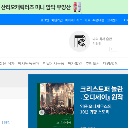
로그인
회원가입
마이페이지
카트
주문/배송
고객센터
Gl
젊은 작가
예사단독판매
이달의사은품
특가할인
추천도서
대량/법인
권
[ 양장 ]