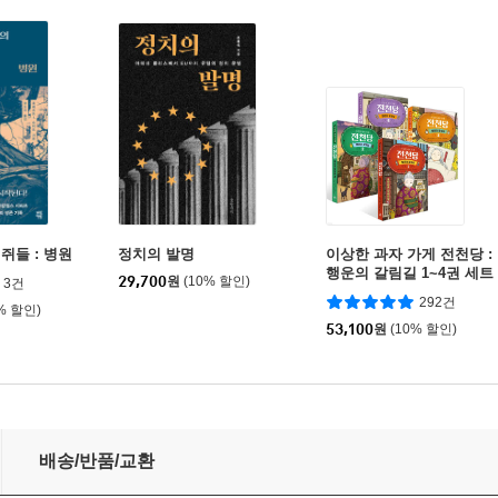
쥐들 : 병원
정치의 발명
이상한 과자 가게 전천당 :
행운의 갈림길 1~4권 세트
29,700
원
(10% 할인)
3건
292건
% 할인)
53,100
원
(10% 할인)
배송/반품/교환