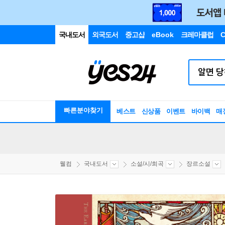
국내도서
외국도서
중고샵
eBook
크레마클럽
C
빠른분야찾기
베스트
신상품
이벤트
바이백
매
웰컴
국내도서
소설/시/희곡
장르소설