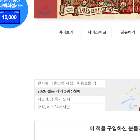
미리보기
사이즈비교
공유하기
뮤지컬 〈휴남동 서점〉X 황보름 작가 북토크
2026 젊은 작가 1위 : 청예
기간 한정 특가 도서
오직, 예스24에서만
이 책을 구입하신 분