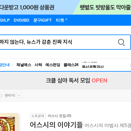
D/LP
DVD/BD
문구
/GIFT
티켓
장안내
채널예스
사락
예스펀딩
클래스24
독서유형검사
RBTI Lab
독서유형검사
크클 심야 독서 모임
OPEN
판타지
어스시 전집-05
소득공제
어스시의 이야기들
어스시의 마법사 제5