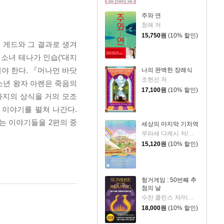
주와 연
청예 저
15,750
원
(10% 할인)
 게드와 그 결과로 생겨
소녀 테나가 인습(‘대지
야 한다. 『머나먼 바닷
나의 완벽한 장례식
조현선 저
소년 왕자 아렌은 죽음의
17,100
원
(10% 할인)
타지의 상식을 거의 모조
 이야기를 펼쳐 나간다.
는 이야기들을 2편의 중
세상의 마지막 기차역
무라세 다케시 저/김지연 역
15,120
원
(10% 할인)
헝거게임 : 50번째 추
첨의 날
수잔 콜린스 저/이원열 역
18,000
원
(10% 할인)