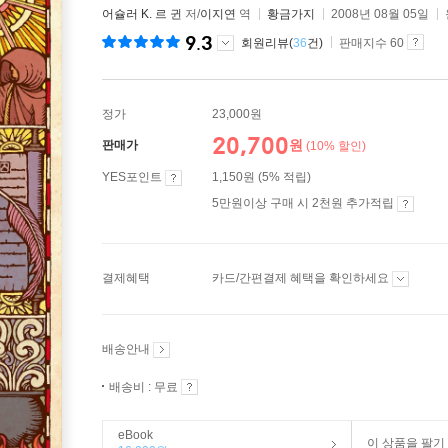
어슐러 K. 르 귄
저/
이지연
역
황금가지
2008년 08월 05일
9.3
회원리뷰(
36
건)
판매지수 60
정가
23,000원
20,700
원
판매가
(10% 할인)
YES포인트
1,150원 (5% 적립)
5만원이상 구매 시 2천원 추가적립
결제혜택
카드/간편결제 혜택을 확인하세요
배송안내
배송비 : 무료
eBook
이 상품을 팔기