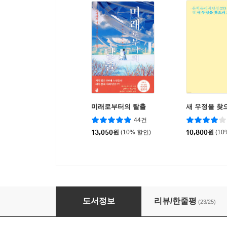
미래로부터의 탈출
새 우정을 찾
44건
13,050
원
(10% 할인)
10,800
원
(10
머나먼 바닷가
도서정보
리뷰/한줄평
(23/25)