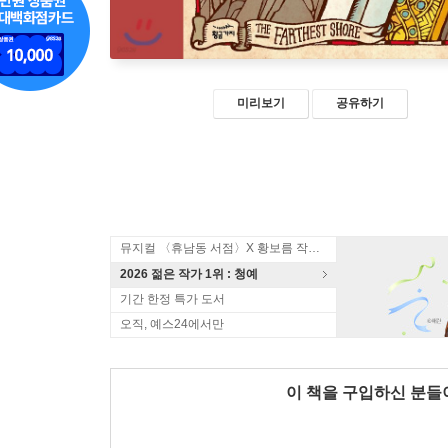
미리보기
공유하기
뮤지컬 〈휴남동 서점〉X 황보름 작가 북토크
2026 젊은 작가 1위 : 청예
기간 한정 특가 도서
오직, 예스24에서만
이 책을 구입하신 분