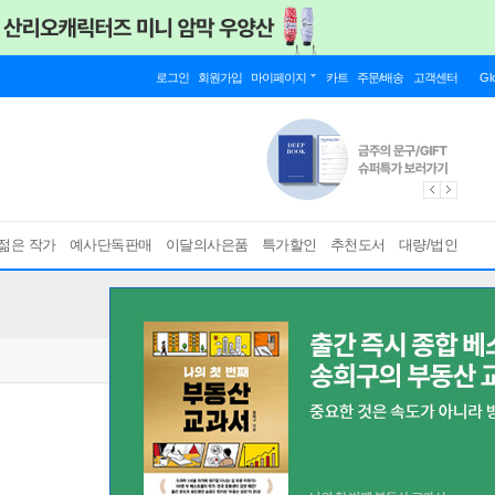
로그인
회원가입
마이페이지
카트
주문/배송
고객센터
Gl
젊은 작가
예사단독판매
이달의사은품
특가할인
추천도서
대량/법인