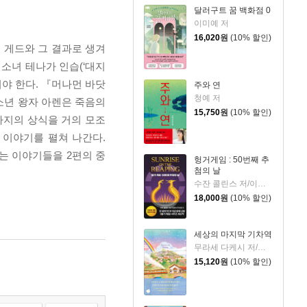
달러구트 꿈 백화점 0
이미예 저
16,020
원
(10% 할인)
 게드와 그 결과로 생겨
소녀 테나가 인습(‘대지
야 한다. 『머나먼 바닷
주와 연
청예 저
소년 왕자 아렌은 죽음의
15,750
원
(10% 할인)
타지의 상식을 거의 모조
 이야기를 펼쳐 나간다.
는 이야기들을 2편의 중
헝거게임 : 50번째 추
첨의 날
수잔 콜린스 저/이원열 역
18,000
원
(10% 할인)
세상의 마지막 기차역
무라세 다케시 저/김지연 역
15,120
원
(10% 할인)