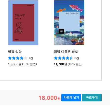
잉걸 설탕
첨벙 다음은 파도
1건
6건
10,800
원
(10% 할인)
11,700
원
(10% 할인)
18,000
카트에 넣기
바로구매
원