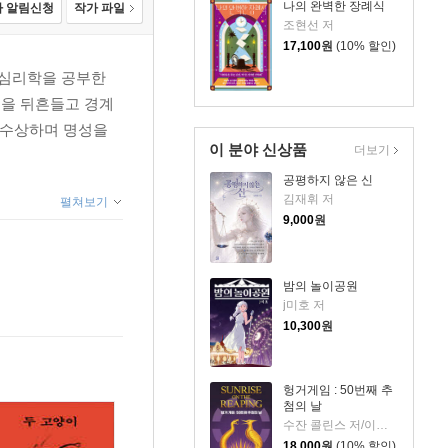
나의 완벽한 장례식
 알림신청
작가 파일
조현선 저
17,100
원
(10% 할인)
 심리학을 공부한
습을 뒤흔들고 경계
 수상하며 명성을
이 분야 신상품
더보기
공평하지 않은 신
김재휘 저
펼쳐보기
9,000
원
밤의 놀이공원
j미호 저
10,300
원
헝거게임 : 50번째 추
첨의 날
수잔 콜린스 저/이원열 역
18,000
원
(10% 할인)