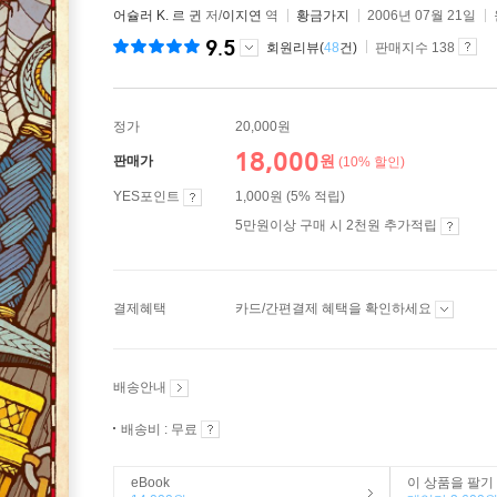
어슐러 K. 르 귄
저/
이지연
역
황금가지
2006년 07월 21일
9.5
회원리뷰(
48
건)
판매지수 138
정가
20,000원
18,000
원
판매가
(10% 할인)
YES포인트
1,000원 (5% 적립)
5만원이상 구매 시 2천원 추가적립
결제혜택
카드/간편결제 혜택을 확인하세요
배송안내
배송비 : 무료
eBook
이 상품을 팔기