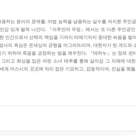
용하는 윤리의 문제를, 마법 능력을 남용하는 실수를 저지른 주인공
박진감 있게 펼쳐 나간다. 『아투안의 무덤』에서는 또 다른 주인공인 
 한 인간으로서 선택의 책임을 기꺼이 떠메기까지 중대한 싸움을 벌여
마법사의 욕심은 온세상의 균형을 어그러뜨리며, 대현자가 된 게드와 
리기 위하여 죽음을 긍정하는 법을 깨우친다. 『테하누』는 장르 판
 그리고 화상을 입은 어린 소녀 테루를 통해 살아감 그 자체에 대한
계 어스시의 곳곳에 자리 잡은 기묘하고, 감동적이며, 진실을 꿰뚫