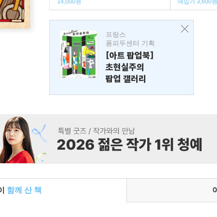
14,000원
매입가 3,600
프랑스
퐁피두센터 기획
[아트 팝업북]
초현실주의
팝업 갤러리
들이
함께 산 책