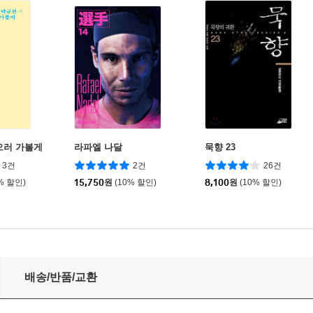
으러 가볼게
라파엘 나달
묵향 23
3건
2건
26건
% 할인)
15,750
원
(10% 할인)
8,100
원
(10% 할인)
배송/반품/교환