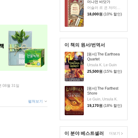
머나먼 바닷가
어슐러 르 귄 저/이지연,최준영 역
18,000
원
(10% 할인)
이 책의 원서/번역서
[원서] The Earthsea
Quartet
Ursula K. Le Guin
25,500
원
(15% 할인)
년 08월 31일
[원서] The Farthest
Shore
Le Guin, Ursula K.
펼쳐보기
19,170
원
(18% 할인)
이 분야 베스트셀러
더보기