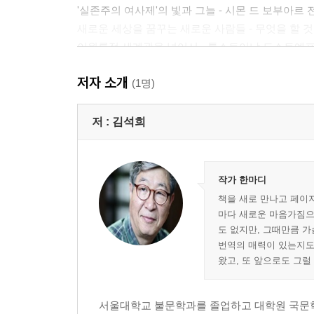
'실존주의 여사제'의 빛과 그늘 - 시몬 드 보부아르
새로운 세상을 꿈꾸는 새로운 사람들 - 무엇을 할 
이원론적 세계관을 넘어서 - 톨스토이냐 도스토예
저자 소개
2.인간의 초상
(1명)
삶의 기쁨도 목적도 없이 - 아돌프 ㅣ 뱅자맹 콩스탕
저 :
김석희
때 이르게 태어난 존재들의 시간 여행 - 희망의 괴
타고난 스파이의 소설적 상상 - 추운 나라에서 돌아온
부유한 미국과 가난한 유럽의 결혼 풍속도 - 내 마음
작가 한마디
페미니즘에 태클 걸기 - 제3의 성 ㅣ 앨런 렐처크
책을 새로 만나고 페이지
이 시대는 이혼을 준비하기 위해 결혼한다 - 세월의
마다 새로운 마음가짐으
고독의 퇴적층 - 가을 호텔 ㅣ 애니타 브루크너
도 없지만, 그때만큼 가
번역의 매력이 있는지도
소년의 눈에 비친 세상의 만화경 - 사랑보다 깊은 사
왔고, 또 앞으로도 그럴
날마다 무책임하게, 그러나 신나게 - 인디언 조 ㅣ 
살아남은 자들의 잊혀진 것들 - 망각 ㅣ 엘리 위젤
진정한 인간관계를 찾아나선 오디세이 - 새벽으로의
서울대학교 불문학과를 졸업하고 대학원 국문학과