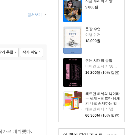
지금 우리의 사랑
5,000
원
펼쳐보기
문장 수업
이병수 저
18,000
원
작가 추천
작가 파일
연애 시대의 종말
비비언 고닉 저/홍한별 역
16,200
원
(10% 할인)
헤르만 헤세의 책이라
는 세계 + 헤르만 헤세
의 나로 존재하는 법 +
헤르만 헤세의 게으름
헤르만 헤세 저/김지선,유영미 역
의 기술 세트
60,300
원
(10% 할인)
작가로 데뷔했다.