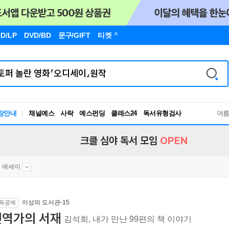
D/LP
DVD/BD
문구
/GIFT
티켓
독서유형검사
장안내
채널예스
사락
예스펀딩
클래스24
여
RBTI Lab
독서유형검사
크클 심야 독서 모임
OPEN
 에세이
이상의 도서관-15
득공제
번역가의 서재
김석희, 내가 만난 99편의 책 이야기