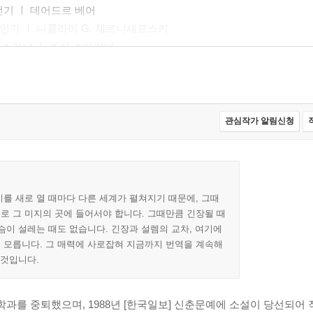
 전기 ㅣ 데어드르 베어
것인가 ㅣ 니콜라이 G. 체르니셰프스키
프스키냐 ㅣ 조지 스타이너
관심작가 알림신청
물들 ㅣ 니콜러스 모즐리
 스파이 ㅣ 존 르 카레
의 해적 ㅣ 이디스 워튼
를 새로 열 때마다 다른 세계가 펼쳐지기 때문에, 그때
 계단 ㅣ 제인 샤피로
로 그 미지의 곳에 들어서야 합니다. 그때만큼 긴장될 때
슴이 설레는 때도 없습니다. 긴장과 설렘의 교차, 여기에
 모릅니다. 그 매력에 사로잡혀 지금까지 번역을 계속해
랑 ㅣ 올리브 앤 번스
 것입니다.
윌리엄 P.킨셀라
 긴 여행 ㅣ 로자먼드 필처
를 중퇴했으며, 1988년 [한국일보] 신춘문예에 소설이 당선되어 