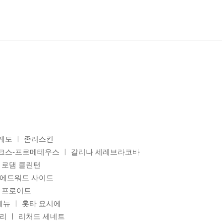
게도 ㅣ 존러스킨
르크스-프로메테우스 ㅣ 갈리나 세레브라코바
리 로댐 클린턴
 에드워드 사이드
트 프로이트
테뉴 ㅣ 훗타 요시에
구리 ㅣ 리처드 세네트