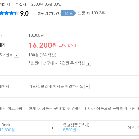
석희
저
한길사
2008년 05월 30일
9.0
인문 top100 2주
회원리뷰(
3
건)
베스트
가
18,000원
16,200
원
매가
(10% 할인)
ES포인트
180원 (1% 적립)
5만원이상 구매 시 2천원 추가적립
제혜택
카드/간편결제 혜택을 확인하세요
매 시 참고사항
현재 새 상품은 구매 할 수 없습니다. 아래 상품으로 구매하거나 판매
eBook
중고상품 (15개)
이 상
12,600원
8,500원 ~