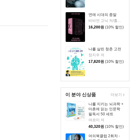
연애 시대의 종말
비비언 고닉 저/홍한별 역
16,200
원
(10% 할인)
나를 살린 청춘 고전
정지우 저
17,820
원
(10% 할인)
이 분야 신상품
더보기
나를 지키는 뇌과학 +
마흔에 읽는 인문학
필독서 50 세트
여르미 저
40,320
원
(10% 할인)
여의북클럽 2회차 -