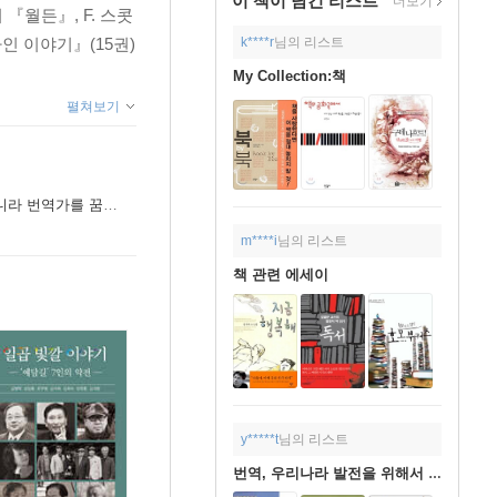
이 책이 담긴
리스트
더보기
『월든』, F. 스콧
k****r
님의 리스트
인 이야기』(15권)
My Collection:책
펼쳐보기
 번역가를 꿈꿔라”
m****i
님의 리스트
책 관련 에세이
y*****t
님의 리스트
번역, 우리나라 발전을 위해서 해야할 일!