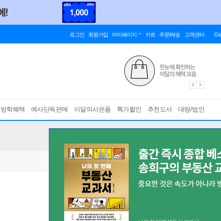
로그인
회원가입
마이페이지
카트
주문/배송
고객센터
Gl
름방학혜택
예사단독판매
이달의사은품
특가할인
추천도서
대량/법인