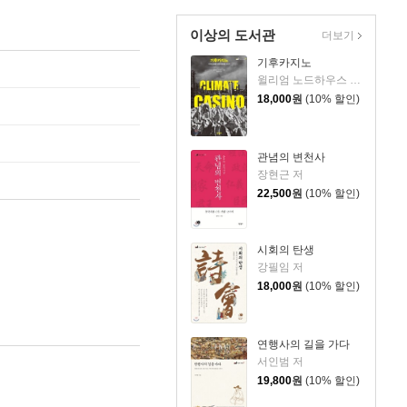
이상의 도서관
더보기
기후카지노
윌리엄 노드하우스 저/황성원 역
18,000
원
(10% 할인)
관념의 변천사
장현근 저
22,500
원
(10% 할인)
시회의 탄생
강필임 저
18,000
원
(10% 할인)
연행사의 길을 가다
서인범 저
19,800
원
(10% 할인)