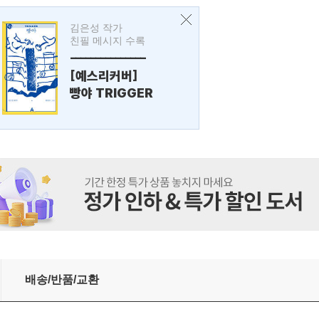
김은성 작가
친필 메시지 수록
---------------
[예스리커버]
빵야 TRIGGER
배송/반품/교환