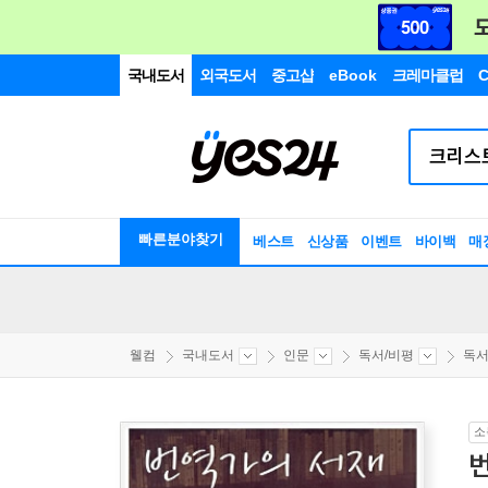
국내도서
외국도서
중고샵
eBook
크레마클럽
C
빠른분야찾기
베스트
신상품
이벤트
바이백
매
웰컴
국내도서
인문
독서/비평
독서
소