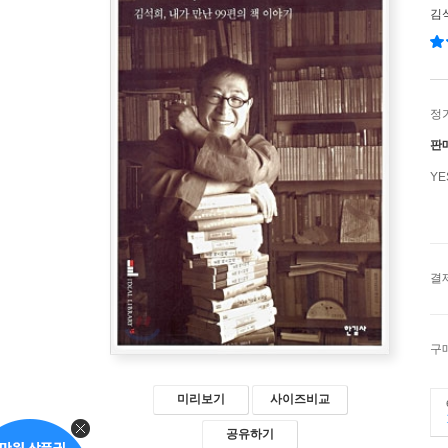
김
정
판
Y
결
구
미리보기
사이즈비교
공유하기