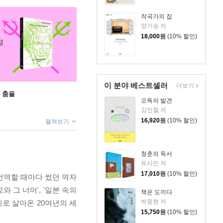
작곡가의 집
양기승 저
18,000
원
(10% 할인)
이 분야 베스트셀러
더보기
 춤을
오독의 발견
김민철 저
16,920
원
(10% 할인)
펼쳐보기
청춘의 독서
유시민 저
17,010
원
(10% 할인)
번역할 때마다 썼던 역자
종교와 그 너머', '일본 속의
책은 도끼다
박웅현 저
로 살아온 20여년의 세
15,750
원
(10% 할인)