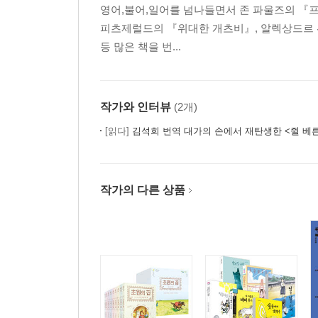
고독한 현대인의 행동주의 - 빙벽 ㅣ 이노우에 야스
영어,불어,일어를 넘나들면서 존 파울즈의 『프랑
치명적 위험과 윤리 문제의 드라마 - 이브닝 뉴스 
피츠제럴드의 『위대한 개츠비』, 알렉상드르 뒤
인간 조건에 대한 네 개의 시선 - 현대 헝가리 문학
등 많은 책을 번...
삶의 권태를 향한 응시 - 여름밤의 열 시 반 ㅣ 마
3.역사와 문명
작가와 인터뷰
(2개)
[읽다]
김석희 번역 대가의 손에서 재탄생한 <쥘 베
로마를 읽으면 세계가 보인다 - 로마인 이야기 ㅣ 
역사의 잃어버린 고리를 찾아서 - 나일 강의 여신 
인류의 어린시절 - 나는 왜 아버지를 잡아먹었나 ㅣ
작가의 다른 상품
문명의 요람을 찾아가는 시간 여행 - 문명의 창세기
신화에서 역사로 - 시간의 풍상 ㅣ 데이비드 롤
시간의 창을 통해 바라본 인류 문명사 - 시간 박물관
고고학의 모험담 - 동굴에서 들려오는 하프 소리 ㅣ
'남성의 시대'를 열정적으로 살아간 여인들 - 르네
성(聖)과 속(俗)을 넘나들며 - 신의 대리인 ㅣ 시오
천년 세월의 더께를 털고 되살아나다 - 실크로드 이