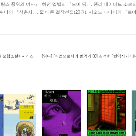
시
스 중위의 여자』, 허먼 멜빌의 『모비 딕』, 헨리 데이비드 소로의 
ㅣ 아서 헤일리
마의 『삼총사』, 쥘 베른 걸작선집(20권), 시오노 나나미의 『로마
선 ㅣ 데리 티보르 외
르그리트 뒤라스
른 모험소설> 시리즈
[읽다]
[직업으로서의 번역가 ①] 김석희 “번역자가 아니라
시오노 나나미
ㅣ 윌버 스미스
 로이 루이스
 ㅣ 데이비드 롤
 ㅣ 움베르토 에코 외
 스티븐 버트먼
상스의 여인들 ㅣ 시오노 나나미
노 나나미
야기 ㅣ 수잔 휫필드