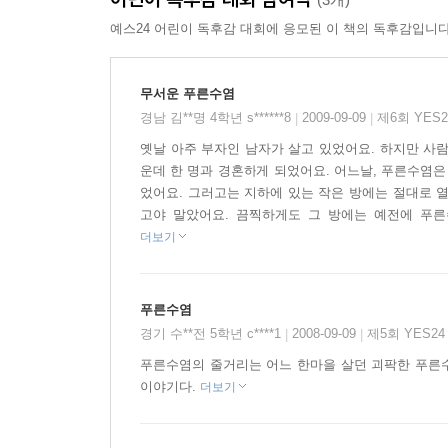
예스24 어린이 독후감 대회에 응모된 이 책의 독후감입니다
무서운 푸른수염
경남 김**명 4학년 s******8
2009-09-09
제6회 YES
|
|
옛날 아주 부자인 남자가 살고 있었어요. 하지만 사
운데 한 명과 경혼하게 되었어요. 어느날, 푸른수염
었어요. 그러고는 지하에 있는 작은 방에는 절대로 
고야 말았어요. 끔찍하게도 그 방에는 예전에 푸른
더보기
푸른수염
경기 수**전 5학년 c****1
2008-09-09
제5회 YES2
|
|
푸른수염의 줄거리는 어느 한마을 살던 괴팍한 푸른
이야기다.
더보기