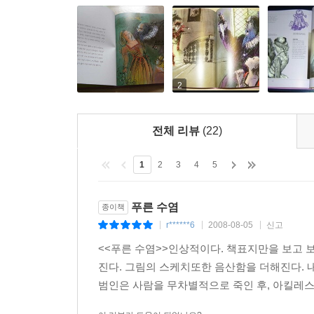
2
전체 리뷰
(22)
1
2
3
4
5
푸른 수염
종이책
r******6
2008-08-05
신고
|
|
|
<<푸른 수염>>인상적이다. 책표지만을 보고 
진다. 그림의 스케치또한 음산함을 더해진다. 내
범인은 사람을 무차별적으로 죽인 후, 아킬레스건