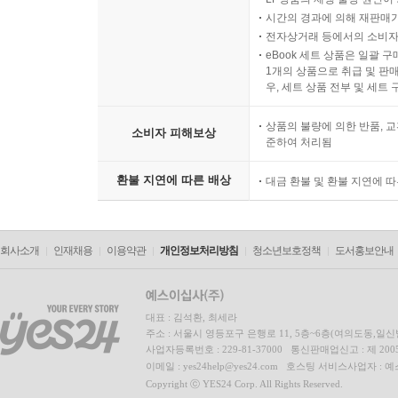
시간의 경과에 의해 재판매가
전자상거래 등에서의 소비자
eBook 세트 상품은 일괄 
1개의 상품으로 취급 및 판매
우, 세트 상품 전부 및 세트
상품의 불량에 의한 반품, 교
소비자 피해보상
준하여 처리됨
환불 지연에 따른 배상
대금 환불 및 환불 지연에 
회사소개
인재채용
이용약관
개인정보처리방침
청소년보호정책
도서홍보안내
대표 : 김석환, 최세라
주소 : 서울시 영등포구 은행로 11, 5층~6층(여의도동,일신
사업자등록번호 : 229-81-37000 통신판매업신고 : 제 200
이메일 : yes24help@yes24.com 호스팅 서비스사업자 :
Copyright ⓒ YES24 Corp. All Rights Reserved.