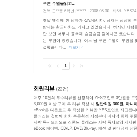
푸른 수염을읽고...
전북 군**풍 6학년 j*****7
2008-08-30
제5회 YES2
|
|
옛날 옛적에 한 남자가 살았습니다. 남자는 굉장히 부
탐내는 황금마차도 가지고 있었습니다. 하지만 사람들
만 보면 너무나 흉측해 슬금슬금 달아나곤 했습니다.
는 부인이 있었습니다. 어느 날 푸른 수염이 부인을 찾
절했습니다....
더보기
1
회원리뷰
(22건)
매주 10건의 우수리뷰를 선정하여 YES포인트 3만원을 드
3,000원 이상 구매 후 리뷰 작성 시
일반회원 300원, 마니아
eBook은 다운로드 후 작성한 리뷰만 YES포인트 지급됩니
클래스는 첫번째 회차 주문확정 시점부터 마지막 회차 주문
사락 독서모임으로 진행된 클래스는 사락 독서모임 게시판
eBook 페이백, CD/LP, DVD/Blu-ray, 패션 및 판매금