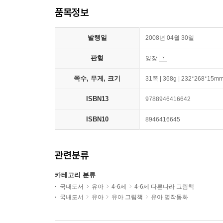
품목정보
발행일
2008년 04월 30일
판형
양장
쪽수, 무게, 크기
31쪽 | 368g | 232*268*15m
ISBN13
9788946416642
ISBN10
8946416645
관련분류
카테고리 분류
국내도서
유아
4-6세
4-6세 다른나라 그림책
국내도서
유아
유아 그림책
유아 명작동화