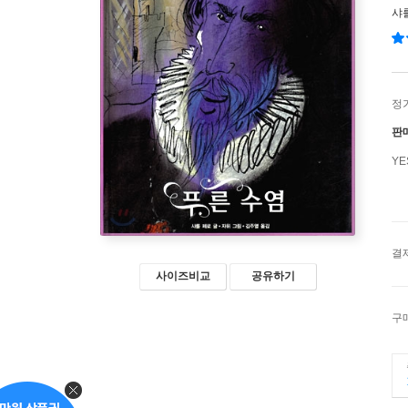
샤
정
판
Y
결
사이즈비교
공유하기
구