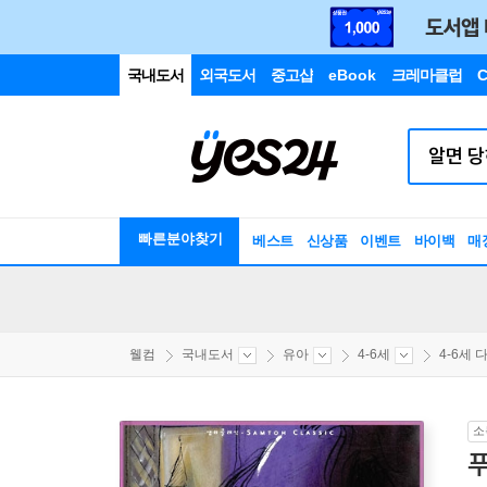
국내도서
외국도서
중고샵
eBook
크레마클럽
C
빠른분야찾기
베스트
신상품
이벤트
바이백
매
웰컴
국내도서
유아
4-6세
4-6세 다
소