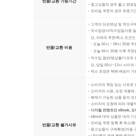
반품/교환 가능기간
중고상품의 경우 출고 완료일
모바일 쿠폰의 경우 유효기간(
고객의 단순변심 및 착오구
직수입양서/직수입일서중 일
단, 아래의 주문/취소 조건인
오늘 00시 ~ 06시 30분 
반품/교환 비용
오늘 06시 30분 이후 주문
직수입 음반/영상물/기프트 
단, 당일 00시~13시 사이
박스 포장은 택배 배송이 가
소비자의 책임 있는 사유로 
소비자의 사용, 포장 개봉에 
복제가 가능한 상품 등의 포장을 
소비자의 요청에 따라 개별
디지털 컨텐츠인 eBook, 
eBook 대여 상품은 대여 기
모바일 쿠폰 등록 후 취소/환
반품/교환 불가사유
중고상품이 구매확정(자동 
LP상품의 재생 불량 원인이 기