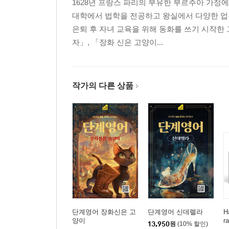
1628년 프랑스 파리의 부유한 부르주아 가정
대학에서 법학을 전공하고 왕실에서 다양한 업
은퇴 후 자녀 교육을 위해 동화를 쓰기 시작한
자」, 「장화 신은 고양이...
작가의 다른 상품
단계영어 장화신은 고
단계영어 신데렐라
H
양이
r
13,950
원
(10% 할인)