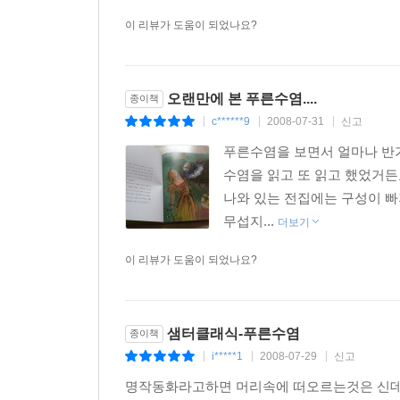
이 리뷰가 도움이 되었나요?
오랜만에 본 푸른수염....
종이책
c******9
2008-07-31
신고
|
|
|
푸른수염을 보면서 얼마나 반가
수염을 읽고 또 읽고 했었거든요
나와 있는 전집에는 구성이 빠
무섭지...
더보기
이 리뷰가 도움이 되었나요?
샘터클래식-푸른수염
종이책
i*****1
2008-07-29
신고
|
|
|
명작동화라고하면 머리속에 떠오르는것은 신데