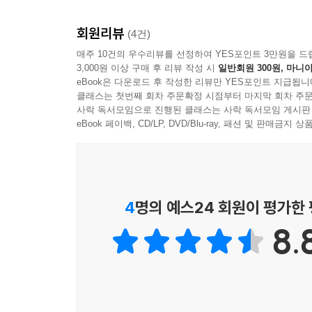
『내 여자친구 이야기』, 지금 당장 여자친구와 바
회원리뷰
(4건)
스승의 병환으로 독주회에서 대신 연주하게 된 피에
매주 10건의 우수리뷰를 선정하여 YES포인트 3만원을 드
3,000원 이상 구매 후 리뷰 작성 시
일반회원 300원, 마니아
피아니스트로서 뜻밖의 성공을 거두지만 잔은 ‘얼굴
eBook은 다운로드 후 작성한 리뷰만 YES포인트 지급됩니
잔을 음악의 세계로 인도하려고 노력하는 과정에서 
클래스는 첫번째 회차 주문확정 시점부터 마지막 회차 주문
잔의 아버지가 작곡한 곡도 연습한다. 그리고 마침
사락 독서모임으로 진행된 클래스는 사락 독서모임 게시판
들려준다.
eBook 페이백, CD/LP, DVD/Blu-ray, 패션 및 판매금
연습생에 지나지 않았던 피에르가 스타 연주자로 
울려퍼지는 듯한 고전과 현대 음악의 목록들이 독자의
전해지는 이 소설은 『내 남자친구 이야기』와 커
4
명의 예스24 회원이 평가한
통해 아름답게 사랑을 가꾸어 나갈 줄 아는 잔과 피
8.
독자들을 자연스럽게 클래식 음악의 세계로 이끈다
이 작품은 잔과 피에르의 격조 있는 교제만큼이나 고
계기가 되고, 그 만남의 깊이를 더해 주며, 두 사