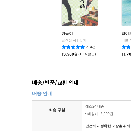
완득이
라이
김려령 저
창비
이현 
|
214건
13,500
원
(10% 할인)
11,7
배송/반품/교환 안내
배송 안내
예스24 배송
배송 구분
배송비 : 2,500원
안전하고 정확한 포장을 위해 