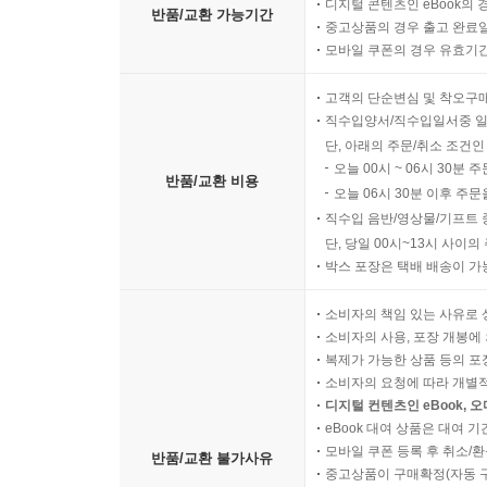
디지털 콘텐츠인 eBook의 
반품/교환 가능기간
중고상품의 경우 출고 완료일
모바일 쿠폰의 경우 유효기간(
고객의 단순변심 및 착오구
직수입양서/직수입일서중 일
단, 아래의 주문/취소 조건인
오늘 00시 ~ 06시 30분 
반품/교환 비용
오늘 06시 30분 이후 주문
직수입 음반/영상물/기프트 
단, 당일 00시~13시 사이
박스 포장은 택배 배송이 가
소비자의 책임 있는 사유로 
소비자의 사용, 포장 개봉에 
복제가 가능한 상품 등의 포장을 
소비자의 요청에 따라 개별
디지털 컨텐츠인 eBook, 
eBook 대여 상품은 대여 기
모바일 쿠폰 등록 후 취소/환
반품/교환 불가사유
중고상품이 구매확정(자동 