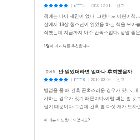
Tam)상’을 받기도 했다. 청소년들은 자기 또래의
n****5
2010-12-21
신고
|
|
|
가운데서 자신들 또한 그들만의 사랑을 가꿀 수 있다
책에는 나이 제한이 없다. 그런데도 어린이책, 그
후 독자들의 사랑을 꾸준히 누려 왔고, 청소년
살에서 18살 청소년이 읽었음 하는 책을 모아놓
사랑을 받고 있을 것이다. 2009년 개정판은 작
작했는데 지금까지 아주 만족스럽다. 정말 좋은 
감성에 맞는 새로운 표지 디자인으로 새롭게 독자를
1명
이 이 리뷰를 추천합니다.
안 읽었더라면 얼마나 후회했을까
종이책
l*****8
2010-03-04
신고
|
|
|
별점을 줄 때 간혹 곤혹스러운 경우가 있다. 내
가하는 경우가 있기 때문이다.이럴 때는 별 갯수
럽기 때문이다.그런데 간혹 별 다섯 개가 모자란
이 리뷰가 도움이 되었나요?