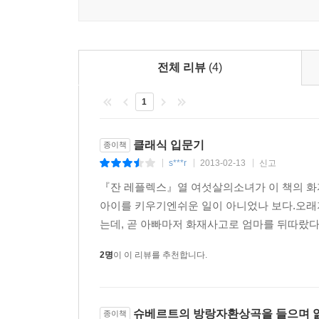
피에르에게 음악은 오랜 친구일 뿐만 아니라 피아
트이지 않은 상태에서 우연히 클래식 음악의 세계를 
계기로 녹음기사였던 아버지가 작곡도 했다는 새로
아버지의 존재를 느끼게 해 주고 자신의 뿌리, 
전체 리뷰
(4)
레플렉스는 허구의 인물이지만 그 외에 이 작품에
1
음악)의 작곡가, 연주자 등에 대한 이야기가 작품
전개하는 데 있어서 중심을 이루는 클래식 음악은
피에르가 좋아하는 슈베르트를 나도 좋아하게 되었
클래식 입문기
종이책
누구라도 책장을 넘길 때마다 펼쳐지는 클래식 음악
s***r
2013-02-13
신고
|
|
|
『잔 레플렉스』열 여섯살의소녀가 이 책의 화
아직도 어른들의 우려와 간섭을 떠올리지 않을 수
아이를 키우기엔쉬운 일이 아니었나 보다.오래
격조가 있다. 이 두 사람은 자신의 생활을 스스로 
는데, 곧 아빠마저 화재사고로 엄마를 뒤따랐다
진학 시험을 앞둔 중학교 3학년 여학생으로서의 
연습과 공부를 게을리하지 않는다. 음악이라는 공
2명
이 이 리뷰를 추천합니다.
아름답다.
이 작품은 프랑스 청소년들로부터 많은 사랑을 받았
슈베르트의 방랑자환상곡을 들으며 
종이책