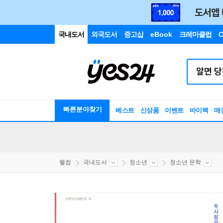
국내도서
외국도서
중고샵
eBook
크레마클럽
C
빠른분야찾기
베스트
신상품
이벤트
바이백
매
웰컴
국내도서
청소년
청소년 문학