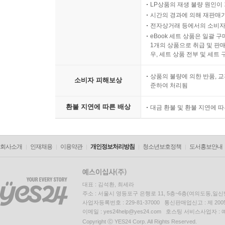
LP상품의 재생 불량 원인이 기
시간의 경과에 의해 재판매가
전자상거래 등에서의 소비자
eBook 세트 상품은 일괄 
1개의 상품으로 취급 및 판매
우, 세트 상품 전부 및 세트
상품의 불량에 의한 반품, 교
소비자 피해보상
준하여 처리됨
환불 지연에 따른 배상
대금 환불 및 환불 지연에 
회사소개
인재채용
이용약관
개인정보처리방침
청소년보호정책
도서홍보안내
대표 : 김석환, 최세라
주소 : 서울시 영등포구 은행로 11, 5층~6층(여의도동,일신
사업자등록번호 : 229-81-37000 통신판매업신고 : 제 200
이메일 : yes24help@yes24.com 호스팅 서비스사업자 :
Copyright ⓒ YES24 Corp. All Rights Reserved.