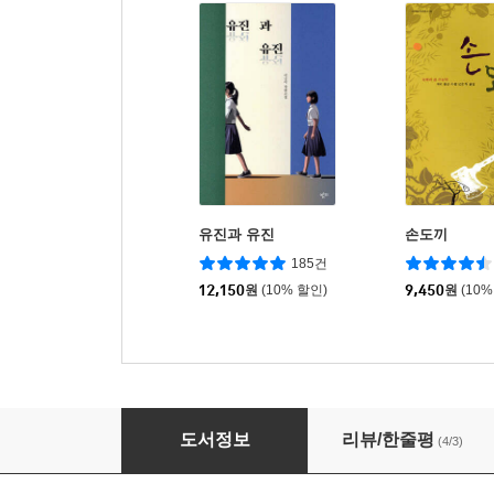
유진과 유진
손도끼
185건
12,150
원
(10% 할인)
9,450
원
(10%
내 남자친구 이야기
도서정보
리뷰/한줄평
(4/3)