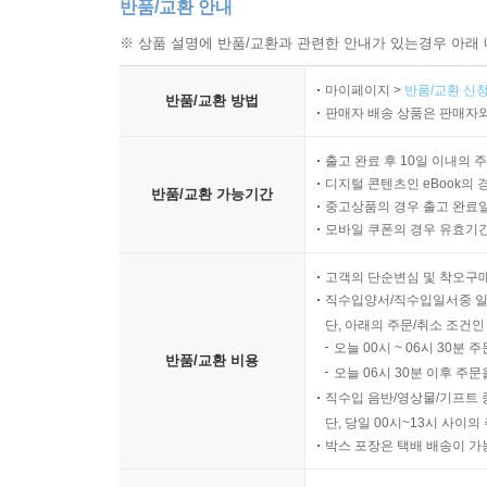
반품/교환 안내
※ 상품 설명에 반품/교환과 관련한 안내가 있는경우 아래 
마이페이지 >
반품/교환 신청
반품/교환 방법
판매자 배송 상품은 판매자와
출고 완료 후 10일 이내의 
디지털 콘텐츠인 eBook의 
반품/교환 가능기간
중고상품의 경우 출고 완료일
모바일 쿠폰의 경우 유효기간(
고객의 단순변심 및 착오구
직수입양서/직수입일서중 일
단, 아래의 주문/취소 조건인
오늘 00시 ~ 06시 30분 
반품/교환 비용
오늘 06시 30분 이후 주문
직수입 음반/영상물/기프트 
단, 당일 00시~13시 사이
박스 포장은 택배 배송이 가