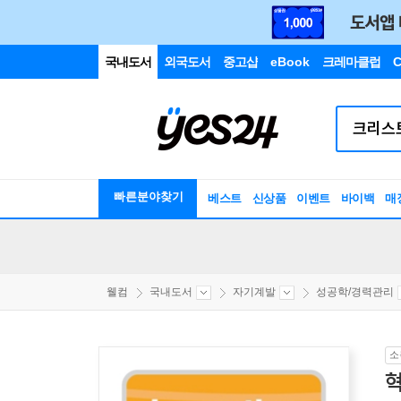
국내도서
외국도서
중고샵
eBook
크레마클럽
C
빠른분야찾기
베스트
신상품
이벤트
바이백
매
웰컴
국내도서
자기계발
성공학/경력관리
소
혁