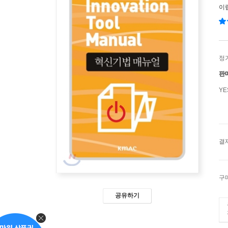
이
정
판
Y
결
구
공유하기