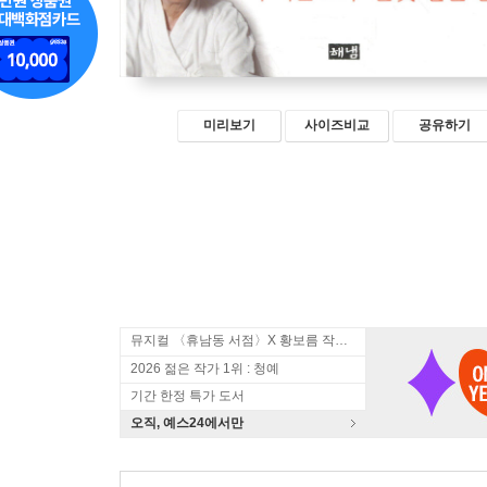
미리보기
사이즈비교
공유하기
뮤지컬 〈휴남동 서점〉X 황보름 작가 북토크
2026 젊은 작가 1위 : 청예
기간 한정 특가 도서
오직, 예스24에서만