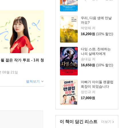
우리, 다음 생에 만날
까요?
박영해 저
16,200
원
(10% 할인)
다잉 스완, 친애하는
나의 살해자에게
송대길 저
될 젊은 작가 투표 - 1위 청
16,650
원
(10% 할인)
년 08월 21일
펼쳐보기
아빠가 아이돌 팬클럽
회장이 되었습니다
정민규 저
17,000
원
이 책이 담긴
리스트
더보기