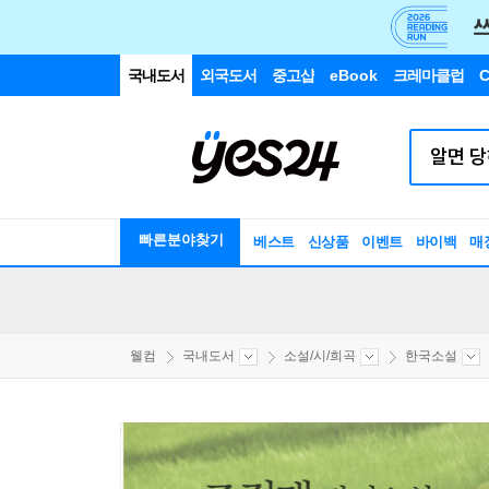
국내도서
외국도서
중고샵
eBook
크레마클럽
C
빠른분야찾기
베스트
신상품
이벤트
바이백
매
웰컴
국내도서
소설/시/희곡
한국소설