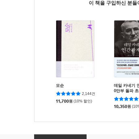
이 책을 구입하신 분
모순
데일 카네기 
0만부 돌파 
2,144건
역본)
11,700
원
(10% 할인)
10,350
원
(10