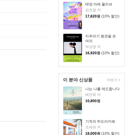
태양 아래 올리브
김초엽 저
17,820
원
(10% 할인)
지푸라기 왕관을 쓴
여자
박상영 저
16,920
원
(10% 할인)
이 분야 신상품
더보기
나는 나를 애도합니다
배진희 저
10,800
원
기적의 하도리카페
조세핀 저
18,000
원
(10% 할인)