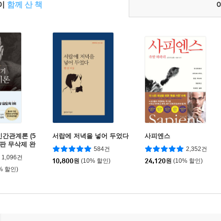
들이
함께 산 책
인간관계론 (5
서랍에 저녁을 넣어 두었다
사피엔스
초판 무삭제 완
584건
2,352건
1,096건
10,800
원
(10% 할인)
24,120
원
(10% 할인)
% 할인)