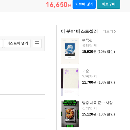
16,650
카트에 넣기
바로구매
원
이 분야 베스트셀러
더보기
수족관
매
리스트에 넣기
유래혁 저
15,930
원
(10% 할인)
모순
양귀자 저
11,700
원
(10% 할인)
빵충 사육 준수 사항
김혜영 저
15,120
원
(10% 할인)