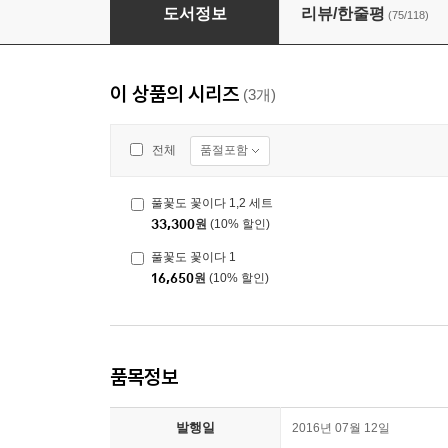
풀꽃도 꽃이다 2
도서정보
리뷰/한줄평
(75/118)
이 상품의 시리즈
(3개)
품절포함
전체
풀꽃도 꽃이다 1,2 세트
33,300
원
(10% 할인)
풀꽃도 꽃이다 1
16,650
원
(10% 할인)
품목정보
발행일
2016년 07월 12일