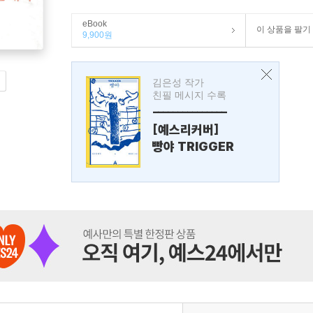
eBook
이 상품을 팔기
9,900원
김은성 작가
친필 메시지 수록
---------------
[예스리커버]
빵야 TRIGGER