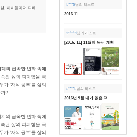
b***8
님의 리스트
현실, 아이들마저 피폐
2016.11
s*****l
님의 리스트
[2016. 11] 11월의 독서 계획
세계의 급속한 변화 속에
속된 삶의 피폐함을 극
가 ‘자식 공부’를 삶의
s****b
님의 리스트
을까?
2016년 9월 내가 읽은 책
세계의 급속한 변화 속에
계속된 삶의 피폐함을 극
가 ‘자식 공부’를 삶의