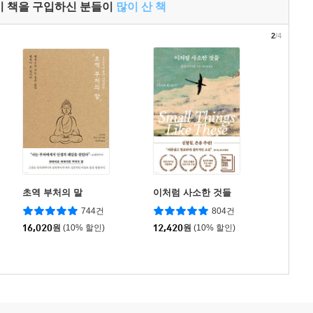
이 책을 구입하신 분들이
많이 산 책
2
/4
초역 부처의 말
이처럼 사소한 것들
744건
804건
16,020
원
(10% 할인)
12,420
원
(10% 할인)