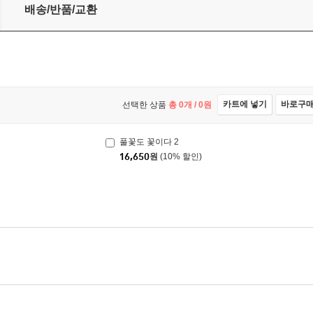
배송/반품/교환
카트에 넣기
바로구
선택한 상품
총
0
개 /
0
원
풀꽃도 꽃이다 2
16,650
원
(10% 할인)