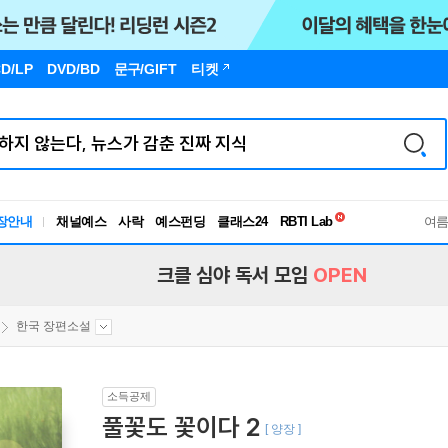
D/LP
DVD/BD
문구
/GIFT
티켓
독서유형검사
장안내
채널예스
사락
예스펀딩
클래스24
RBTI Lab
여
독서유형검사
크클 심야 독서 모임
OPEN
한국 장편소설
소득공제
풀꽃도 꽃이다 2
[ 양장 ]