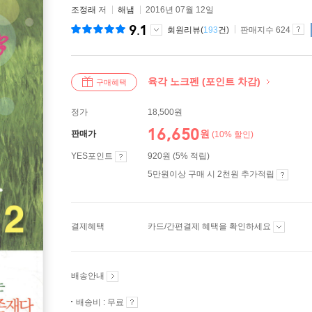
조정래
저
해냄
2016년 07월 12일
9.1
회원리뷰(
193
건)
판매지수 624
육각 노크펜 (포인트 차감)
구매혜택
정가
18,500원
16,650
원
판매가
(10% 할인)
YES포인트
920원 (5% 적립)
5만원이상 구매 시 2천원 추가적립
결제혜택
카드/간편결제 혜택을 확인하세요
배송안내
배송비 : 무료