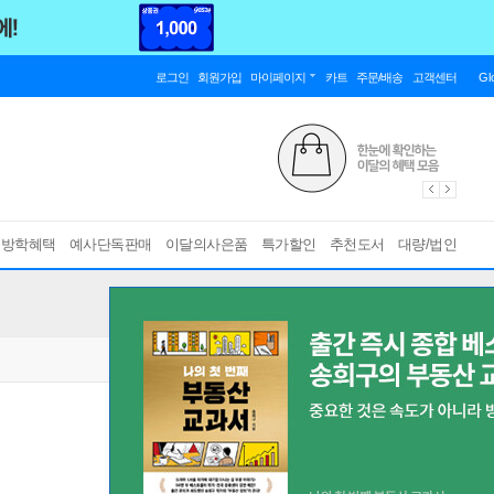
로그인
회원가입
마이페이지
카트
주문/배송
고객센터
Gl
름방학혜택
예사단독판매
이달의사은품
특가할인
추천도서
대량/법인