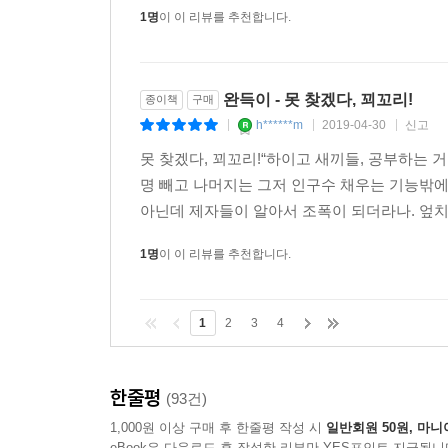
1명
이 이 리뷰를 추천합니다.
완득이 - 못 찾겠다, 꾀꼬리!
종이책
구매
h******m
2019-04-30
신고
|
|
|
못 찾겠다, 꾀꼬리!“하이고 새끼들, 공부하는 거
명 빼고 나머지는 그저 인구수 채우는 기능밖에 
아닌데 제자들이 알아서 조폭이 되더라나. 엎치나
1명
이 이 리뷰를 추천합니다.
1
2
3
4
한줄평
(93건)
1,000원 이상 구매 후 한줄평 작성 시
일반회원 50원, 마니
eBook은 다운로드 후 작성한 리뷰만 YES포인트 지급됩니