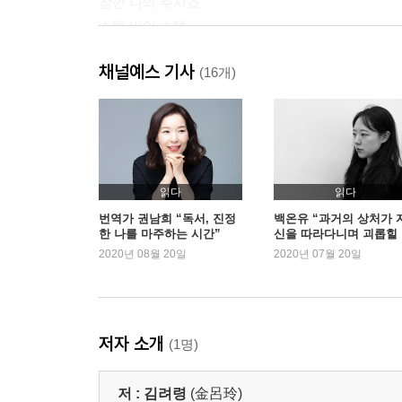
잠깐 나와 주시죠
스텝 바이 스텝
채널예스 기사
3부
(16개)
원 투 차차차, 쓰리 투 차차차
목에 박힌 말
T. K. O. 레퍼리 스톱
첫 키스는 달콤하지 않았다
읽다
읽다
못 찾겠다, 꾀꼬리
번역가 권남희 “독서, 진정
백온유 “과거의 상처가 
한 나를 마주하는 시간”
신을 따라다니며 괴롭힐
때”
2020년 08월 20일
2020년 07월 20일
작가의 말
특별판 작가의 말
저자 소개
(1명)
저 :
김려령
(金呂玲)