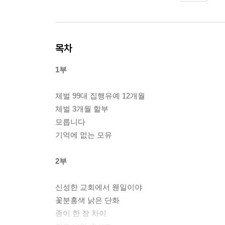
목차
1부
체벌 99대 집행유예 12개월
체벌 3개월 할부
모릅니다
기억에 없는 모유
2부
신성한 교회에서 웬일이야
꽃분홍색 낡은 단화
종이 한 장 차이