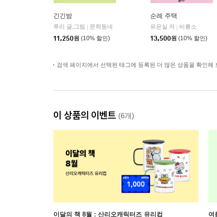
긴긴밤
순례 주택
루리 글,그림
문학동네
유은실 저
비룡소
|
|
11,250
원
(10% 할인)
13,500
원
(10% 할인)
검색 페이지에서 선택된 태그에 등록된 더 많은 상품을 확인해 
이 상품의 이벤트
(6개)
이달의 책 8월 : 산리오캐릭터즈 유리컵
여