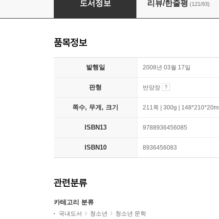
도서정보
리뷰/한줄평
(121/93)
품목정보
발행일
2008년 03월 17일
판형
반양장
쪽수, 무게, 크기
211쪽 | 300g | 148*210*20
ISBN13
9788936456085
ISBN10
8936456083
관련분류
카테고리 분류
국내도서
청소년
청소년 문학