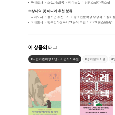
국내도서
소설/시/희곡
테마소설
성장소설/가족소설
수상내역 및 미디어 추천 분류
국내도서
청소년 추천도서
청소년문학상 수상작
창비
국내도서
행복한아침독서/책둥이 추천
2009 청소년(중1
이 상품의 태그
#국립어린이청소년도서관사서추천
#영어덜트소설
#