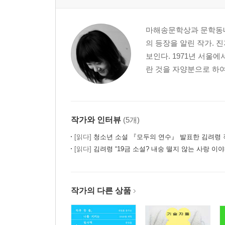
마해송문학상과 문학동네
의 등장을 알린 작가.
보인다. 1971년 서
란 것을 자양분으로 하
작가와 인터뷰
(5개)
[읽다]
청소년 소설 『모두의 연수』 발표한 김려령 
[읽다]
김려령 “19금 소설? 내숭 떨지 않는 사랑 이야
작가의 다른 상품