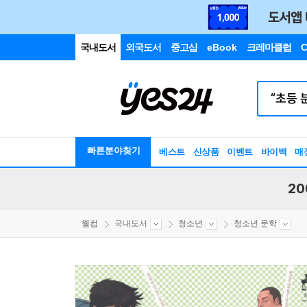
국내도서
외국도서
중고샵
eBook
크레마클럽
C
빠른분야찾기
베스트
신상품
이벤트
바이백
매
20
웰컴
국내도서
청소년
청소년 문학