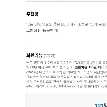
가진 건 타고난 두 주먹뿐인 뜨거운 청춘 도완득은
건 아닐까 의심스러운 담임선생 ‘똥주’, 부잣집 딸
추천평
등도 매력 만점의 주인공이다. 완득이가 교회에 갈
고래고래 소리치는 앞집 아저씨 등등 양념처럼 등장
있는 것만으로도 충분한, 그래서 소중한 ‘꿈’에 관
고희정 (아동문학가)
차차차보다 유쾌하게, 킥복싱보다 통쾌하게!
캐릭터 못지않게 눈길을 끄는 『완득이』의 매력은
만화를 연상시킬 정도다. 『완득이』는 롤러코스터
회원리뷰
(121건)
내달리는 이야기 속에서 독자들은 차차차보다 유쾌
매주 10건의 우수리뷰를 선정하여 YES포인트 3만원을 드
발을 목격하게 될 것이다.
3,000원 이상 구매 후 리뷰 작성 시
일반회원 300원, 마니아
eBook은 다운로드 후 작성한 리뷰만 YES포인트 지급됩니
‘희망’이라는 촌스러운 단어의 화려한 부활
클래스는 첫번째 회차 주문확정 시점부터 마지막 회차 주문
사락 독서모임으로 진행된 클래스는 사락 독서모임 게시판
eBook 페이백, CD/LP, DVD/Blu-ray, 패션 및 판매금
또 하나, 『완득이』가 지닌 가장 강력한 무기는 한
어수룩하고 말까지 더듬는 가짜 삼촌으로 이루어
좌절하기는커녕 남들이 지레 포기해 버린 행복까
121