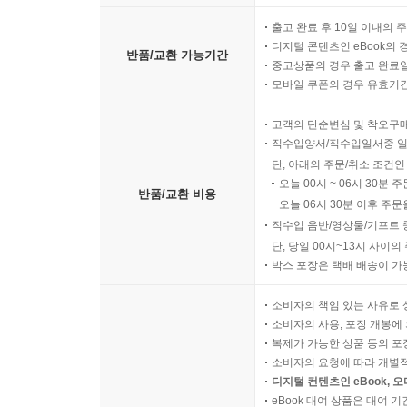
출고 완료 후 10일 이내의 
디지털 콘텐츠인 eBook의 
반품/교환 가능기간
중고상품의 경우 출고 완료일
모바일 쿠폰의 경우 유효기간(
고객의 단순변심 및 착오구
직수입양서/직수입일서중 일
단, 아래의 주문/취소 조건인
오늘 00시 ~ 06시 30분 
반품/교환 비용
오늘 06시 30분 이후 주문
직수입 음반/영상물/기프트 
단, 당일 00시~13시 사이
박스 포장은 택배 배송이 가
소비자의 책임 있는 사유로 
소비자의 사용, 포장 개봉에 
복제가 가능한 상품 등의 포장을 
소비자의 요청에 따라 개별
디지털 컨텐츠인 eBook, 
eBook 대여 상품은 대여 기