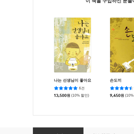
이 책을 구입하신 분
나는 선생님이 좋아요
손도끼
6건
13,500
원
(10% 할인)
9,450
원
(10%
완득이