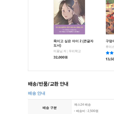
죽이고 싶은 아이 2 (큰글자
구덩이
도서)
루이스
이꽃님 저
우리학교
|
32,000
원
13,5
배송/반품/교환 안내
배송 안내
예스24 배송
배송 구분
배송비 : 2,500원