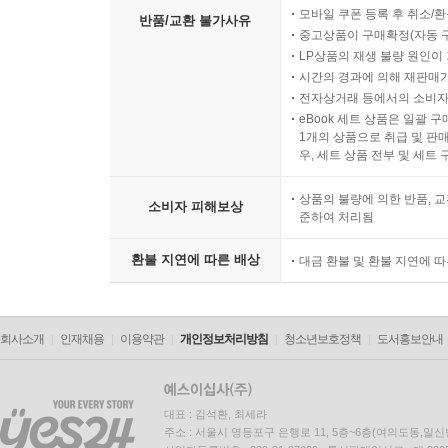
모바일 쿠폰 등록 후 취소/환
반품/교환 불가사유
중고상품이 구매확정(자동 
LP상품의 재생 불량 원인이 기
시간의 경과에 의해 재판매가
전자상거래 등에서의 소비자
eBook 세트 상품은 일괄 
1개의 상품으로 취급 및 판매
우, 세트 상품 전부 및 세트
상품의 불량에 의한 반품, 교
소비자 피해보상
준하여 처리됨
환불 지연에 따른 배상
대금 환불 및 환불 지연에 
회사소개
인재채용
이용약관
개인정보처리방침
청소년보호정책
도서홍보안내
대표 : 김석환, 최세라
주소 : 서울시 영등포구 은행로 11, 5층~6층(여의도동,일신