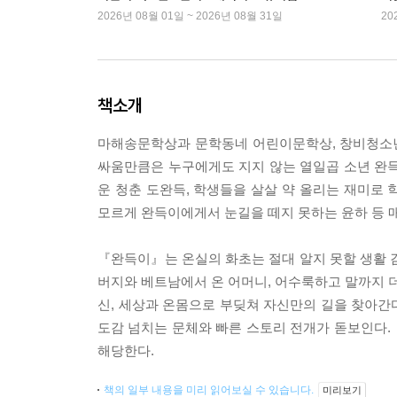
2026년 08월 01일 ~ 2026년 08월 31일
20
책소개
마해송문학상과 문학동네 어린이문학상, 창비청소년
싸움만큼은 누구에게도 지지 않는 열일곱 소년 완득
운 청춘 도완득, 학생들을 살살 약 올리는 재미로 학
모르게 완득이에게서 눈길을 떼지 못하는 윤하 등 
『완득이』는 온실의 화초는 절대 알지 못할 생활 
버지와 베트남에서 온 어머니, 어수룩하고 말까지 더
신, 세상과 온몸으로 부딪쳐 자신만의 길을 찾아간다
도감 넘치는 문체와 빠른 스토리 전개가 돋보인다.
해당한다.
책의 일부 내용을 미리 읽어보실 수 있습니다.
미리보기