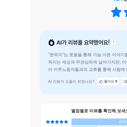
자신만의 길을 찾아가는 것이다. 온실의 화초는 
촌스러운 단어의 진정한 의미를 되새길 수 있을 것이
특별판 작가의 말 중에서
책날개의 제 소개 글이 제법 길어졌습니다. 2008년
AI가 리뷰를 요약했어요!
많았던 완득이도 그간 꽤 바지런했습니다. 연극
녀석이라 저를 탄생시킨 작가 따위 뒤로하고 스스로 
"완득이"는 웃음을 통해 가슴 아픈 이야기
많은 사랑을 받고 자란 아이 특유의 구김살 없는 예
득이는 세상과 무관심하게 살아가지만, 이야
아 이주노동자들과의 교류를 통해 사람에 
AI 리뷰가 도움이 되었나요?
좋아요
0
별점별로 리뷰를 확인해 보세
67%