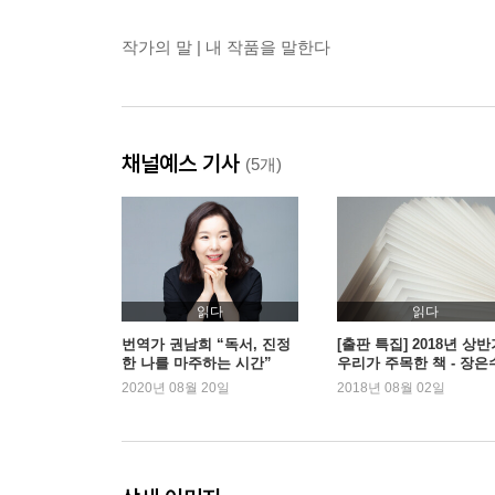
작가의 말 | 내 작품을 말한다
채널예스 기사
(5개)
읽다
읽다
번역가 권남희 “독서, 진정
[출판 특집] 2018년 상반
한 나를 마주하는 시간”
우리가 주목한 책 - 장은
출판평론가
2020년 08월 20일
2018년 08월 02일