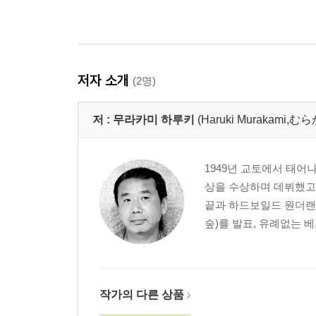
저자 소개
(2명)
저 :
무라카미 하루키
(Haruki Murakami
1949년 교토에서 태어
상을 수상하며 데뷔했고,
끝과 하드보일드 원더랜
숲)를 발표, 유례없는 
작가의 다른 상품