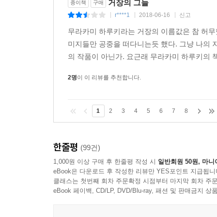
거장의 그늘
종이책
구매
r****1
2018-06-16
신고
|
|
|
무라카미 하루키라는 거장의 이름값은 참 허무했
미지들만 공중을 떠다니는듯 했다. 그냥 나의
의 작품이 아닌가. 요근래 무라카미 하루키의 책
2명
이 이 리뷰를 추천합니다.
1
2
3
4
5
6
7
8
한줄평
(99건)
1,000원 이상 구매 후 한줄평 작성 시
일반회원 50원, 마니
eBook은 다운로드 후 작성한 리뷰만 YES포인트 지급됩니
클래스는 첫번째 회차 주문확정 시점부터 마지막 회차 주문
eBook 페이백, CD/LP, DVD/Blu-ray, 패션 및 판매금