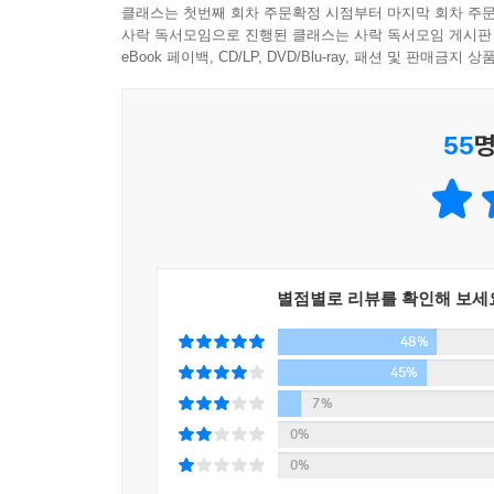
「춤추는 난쟁이」
클래스는 첫번째 회차 주문확정 시점부터 마지막 회차 주문
코끼리 공장에서 일하는 나는 더없이 아름답게 춤
사락 독서모임으로 진행된 클래스는 사락 독서모임 게시판
일하는 노인에게서 그 난쟁이 이야기를 들은 적이 
eBook 페이백, CD/LP, DVD/Blu-ray, 패션 및 판매금
추게 되었지만, 혁명 후 도망갔고 그후로는 아무도
꿈속의 난쟁이에게 춤추는 능력을 달라고 한다.
55
명
「세 가지의 독일 환상」
‘겨울 박물관으로서의 포르노그래피’ ‘헤르만 괴링 요새
겨울 박물관, 베를린에서 만난 난감한 청년과의 이야
「비 오는 날의 여자 #241 · #242」
별점별로 리뷰를 확인해 보세
4월의 비 오는 어느 날, 핑크색 투피스 정장을 입
48%
케이스에 찍힌 마크 #241을 보아하니, 그녀는 
초인종이 울리자 가만히 숨을 죽인다. 얼마 뒤 
45%
고등학교 시절 담임선생님과 어느 날 갑자기 행방불명
7%
돌아오지 않는다, 영원히.
0%
0%