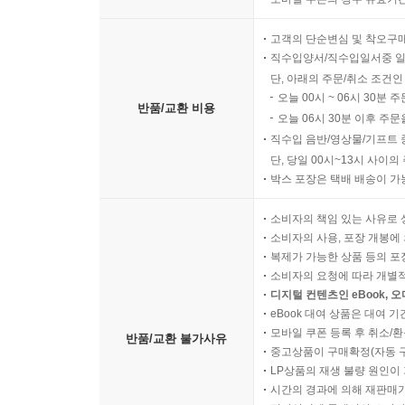
고객의 단순변심 및 착오구
직수입양서/직수입일서중 일
단, 아래의 주문/취소 조건인
오늘 00시 ~ 06시 30분 
반품/교환 비용
오늘 06시 30분 이후 주문
직수입 음반/영상물/기프트 
단, 당일 00시~13시 사이
박스 포장은 택배 배송이 가
소비자의 책임 있는 사유로 
소비자의 사용, 포장 개봉에 
복제가 가능한 상품 등의 포장을 
소비자의 요청에 따라 개별
디지털 컨텐츠인 eBook, 
eBook 대여 상품은 대여 기
모바일 쿠폰 등록 후 취소/환
반품/교환 불가사유
중고상품이 구매확정(자동 
LP상품의 재생 불량 원인이 기
시간의 경과에 의해 재판매가