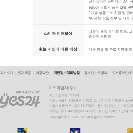
전자상거래 등에서의 소비자
eBook 세트 상품은 일괄 
1개의 상품으로 취급 및 판매
우, 세트 상품 전부 및 세트
상품의 불량에 의한 반품, 교
소비자 피해보상
준하여 처리됨
환불 지연에 따른 배상
대금 환불 및 환불 지연에 
회사소개
인재채용
이용약관
개인정보처리방침
청소년보호정책
도서홍보안내
대표 : 김석환, 최세라
주소 : 서울시 영등포구 은행로 11, 5층~6층(여의도동,일신
사업자등록번호 : 229-81-37000 통신판매업신고 : 제 200
이메일 : yes24help@yes24.com 호스팅 서비스사업자 :
Copyright ⓒ YES24 Corp. All Rights Reserved.