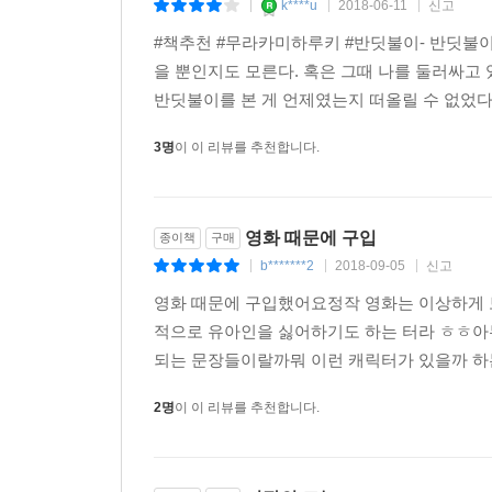
k****u
2018-06-11
신고
|
|
|
#책추천 #무라카미하루키 #반딧불이- 반딧불이
을 뿐인지도 모른다. 혹은 그때 나를 둘러싸고 
반딧불이를 본 게 언제였는지 떠올릴 수 없었다. 
3명
이 이 리뷰를 추천합니다.
영화 때문에 구입
종이책
구매
b*******2
2018-09-05
신고
|
|
|
영화 때문에 구입했어요정작 영화는 이상하게 
적으로 유아인을 싫어하기도 하는 터라 ㅎㅎ아
되는 문장들이랄까뭐 이런 캐릭터가 있을까 하는
2명
이 이 리뷰를 추천합니다.