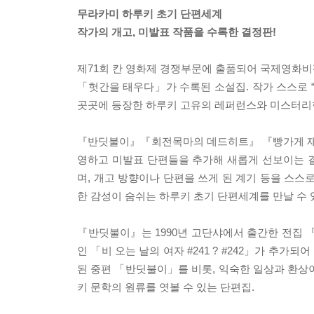
무라카미 하루키 초기 단편세계
작가의 개고, 미발표 작품을 수록한 결정판!
제71회 칸 영화제 경쟁부문에 출품되어 국제영화비
「헛간을 태우다」가 수록된 소설집. 작가 스스로 
곳곳에 등장한 하루키 고유의 레퍼런스와 미스터리한
『반딧불이』『회전목마의 데드히트』 『빵가게 재
영하고 미발표 단편들을 추가해 새롭게 선보이는 
며, 개고 방향이나 단편을 쓰게 된 계기 등을 스스
한 감성이 숨쉬는 하루키 초기 단편세계를 만날 수 
『반딧불이』는 1990년 고단샤에서 출간한 전집 『무
인 「비 오는 날의 여자 #241 ? #242」가 추
된 중편 「반딧불이」를 비롯, 익숙한 일상과 환상
키 문학의 원류를 엿볼 수 있는 단편집.