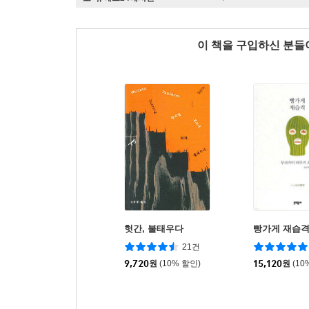
이 책을 구입하신 분
헛간, 불태우다
빵가게 재습
21건
9,720
원
(10% 할인)
15,120
원
(10