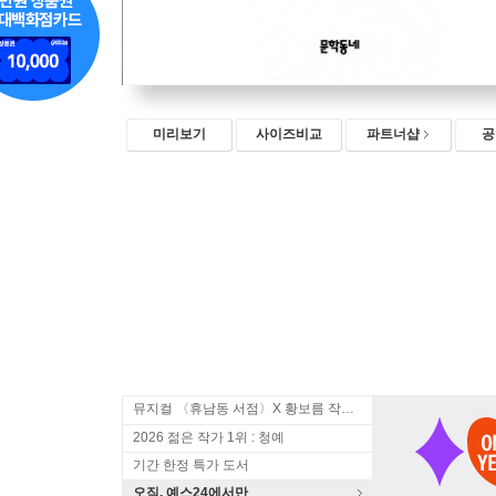
미리보기
사이즈비교
파트너샵
공
뮤지컬 〈휴남동 서점〉X 황보름 작가 북토크
2026 젊은 작가 1위 : 청예
기간 한정 특가 도서
오직, 예스24에서만