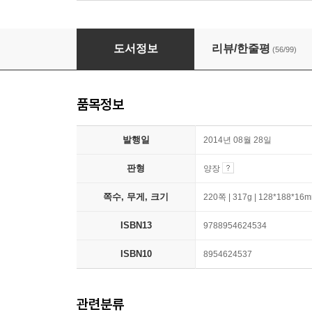
반딧불이
도서정보
리뷰/한줄평
(56/99)
품목정보
발행일
2014년 08월 28일
판형
양장
쪽수, 무게, 크기
220쪽 | 317g | 128*188*16
ISBN13
9788954624534
ISBN10
8954624537
관련분류