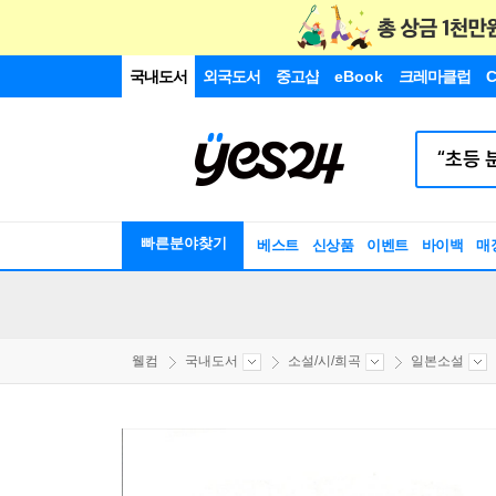
국내도서
외국도서
중고샵
eBook
크레마클럽
C
빠른분야찾기
베스트
신상품
이벤트
바이백
매
웰컴
국내도서
소설/시/희곡
일본소설