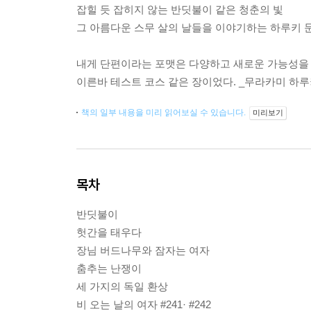
잡힐 듯 잡히지 않는 반딧불이 같은 청춘의 빛
그 아름다운 스무 살의 날들을 이야기하는 하루키 
내게 단편이라는 포맷은 다양하고 새로운 가능성을
이른바 테스트 코스 같은 장이었다. _무라카미 하
책의 일부 내용을 미리 읽어보실 수 있습니다.
미리보기
목차
반딧불이
헛간을 태우다
장님 버드나무와 잠자는 여자
춤추는 난쟁이
세 가지의 독일 환상
비 오는 날의 여자 #241· #242