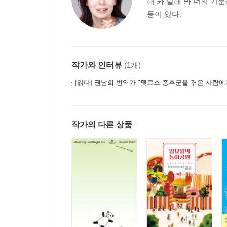
해 봐 말해 봐 너의 기
등이 있다.
작가와 인터뷰
(1개)
[읽다]
권남희 번역가 "펫로스 증후군을 겪은 사람에
작가의 다른 상품