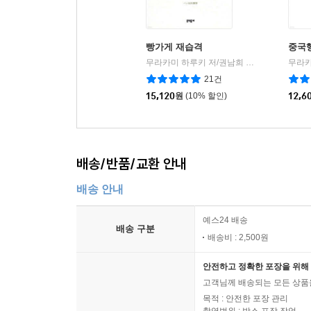
빵가게 재습격
중국
무라카미 하루키 저/권남희 역
문학동네
|
21건
15,120
원
(10% 할인)
12,6
배송/반품/교환 안내
배송 안내
예스24 배송
배송 구분
배송비 : 2,500원
안전하고 정확한 포장을 위해 
고객님께 배송되는 모든 상품을
목적 : 안전한 포장 관리