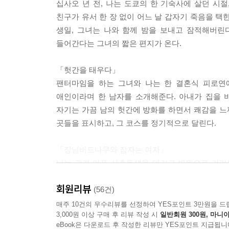
십사오 년 전, 나는 도쿄의 한 기숙사에 살던 시
친구가 유서 한 장 없이 어느 날 갑자기 죽음을 택
생일, 그녀는 나와 함께 밤을 보내고 잠적해버린
들어간다는 그녀의 짧은 편지가 온다.
「헛간을 태우다」
팬터마임을 하는 그녀와 나는 한 결혼식 피로연
애인이라며 한 남자를 소개해준다. 아내가 집을 
자기는 가끔 남의 헛간에 방화를 하면서 쾌감을 느끼
곳들을 표시하고, 그 코스를 정기적으로 달린다.
「장님버드나무와 잠자는 여자」
나는 귀가 아픈 사촌동생을 데리고 병원으로 가라는
오랜만에 예전에 살던 동네에 와서인지 향수에 
회원리뷰
처음이었다. 나는 그녀의 아름다운 얼굴과 환자복
(56건)
기묘한 이야기를 떠올린다.
매주 10건의 우수리뷰를 선정하여 YES포인트 3만원을 드
3,000원 이상 구매 후 리뷰 작성 시
일반회원 300원, 마니아
eBook은 다운로드 후 작성한 리뷰만 YES포인트 지급됩니