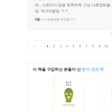
하.. 스토리가 없음 뒤죽박죽 그냥 다른장편을
임. 작가의말임 ㅋㅋ
2명
이 이 한줄평을 추천합니다.
1
2
3
4
5
6
7
8
9
10
이 책을 구입하신 분들이 산
분야 연관 책