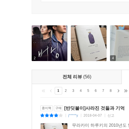
2
4
전체 리뷰
(56)
1
2
3
4
5
6
7
8
[반딧불이]사라진 것들과 기억
종이책
구매
j*****y
2018-04-07
신고
|
|
|
무라카미 하루키의 2010년도