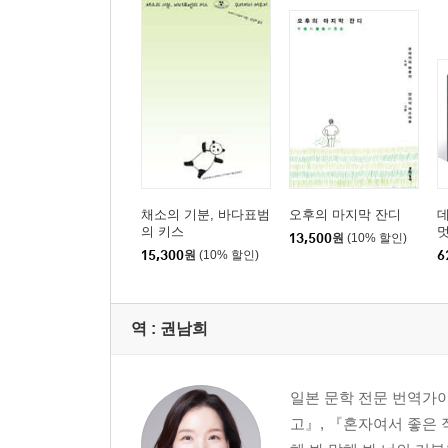
채소의 기분, 바다표범
오후의 마지막 잔디
의 키스
멋
13,500
원
(10% 할인)
멋
15,300
원
(10% 할인)
6
역 :
권남희
일본 문학 전문 번역가
고』, 『혼자여서 좋은 