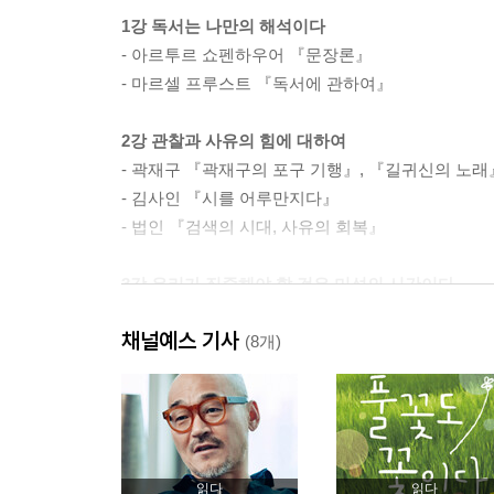
1강 독서는 나만의 해석이다
- 아르투르 쇼펜하우어 『문장론』
- 마르셀 프루스트 『독서에 관하여』
2강 관찰과 사유의 힘에 대하여
- 곽재구 『곽재구의 포구 기행』, 『길귀신의 노래
- 김사인 『시를 어루만지다』
- 법인 『검색의 시대, 사유의 회복』
3강 우리가 집중해야 할 것은 미성의 시간이다
- 레프 톨스토이 『살아갈 날들을 위한 공부』
채널예스 기사
- 볼테르 『미크로메가스, 캉디드 혹은 낙관주의』
(8개)
4강 시대를 바꾼 질문, 시대를 품은 미술
- 스티븐 그린블랫 『1417년, 근대의 탄생』
- 이진숙 『시대를 훔친 미술』
읽다
읽다