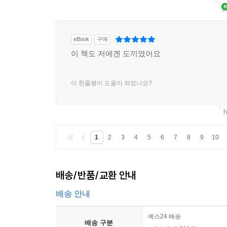
eBook
구매
이 책도 저에겐 도끼였어요
이 한줄평이 도움이 되었나요?
h
1
2
3
4
5
6
7
8
9
10
배송/반품/교환 안내
배송 안내
예스24 배송
배송 구분