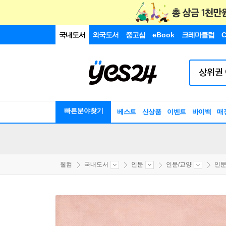
국내도서
외국도서
중고샵
eBook
크레마클럽
C
빠른분야찾기
베스트
신상품
이벤트
바이백
매
웰컴
국내도서
인문
인문/교양
인