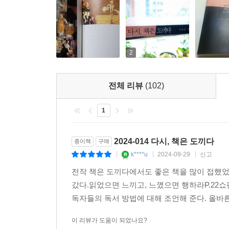
저자는 여기에서 한 발 더 나아간다. 책을 읽고
각자의 삶 속에서 몸으로 행하며 살 것을 당부하
마르셀 프루스트의 이 말이 가장 적절할 것이다. 
2
책들을 통해 독자들은 일상에 무뎌진 감수성을 회복
있을 것이다.
전체 리뷰
(102)
1
2024-014 다시, 책은 도끼다
종이책
구매
k****u
2024-09-29
신고
|
|
|
전작 책은 도끼다에서도 좋은 책을 많이 접했었
갔다.읽었으면 느끼고, 느꼈으면 행하라P.22
독자들의 독서 방법에 대해 조언해 준다. 올바른
이 리뷰가 도움이 되었나요?