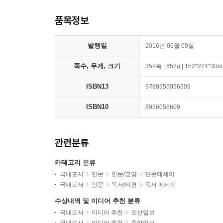
품목정보
발행일
2016년 06월 09일
쪽수, 무게, 크기
352쪽 | 652g | 152*224*30
ISBN13
9788956056609
ISBN10
8956056609
관련분류
카테고리 분류
국내도서
인문
인문/교양
인문에세이
국내도서
인문
독서/비평
독서 에세이
수상내역 및 미디어 추천 분류
국내도서
미디어 추천
조선일보