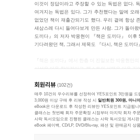
이것이 정답이라고 주장할 수 있는 독법은 없다. 
벌고, 결혼을 하고, 아이를 낳습니다. 안 물어봐요.
여겨지는 독법은 있다. 그가 추천했다는 말에 오
게는 묻지 않습니다. ---「4강 ‘시대를 바꾼 질문,
없었던 책이 재출간되기도 했다. 우리 곁에 항상 존
새삼스레 다시 들여다보게 만든 사람. 그가 돌아왔
일반적인 여행서는 대상에 대한 객관을 담습니다. 
도끼다』의 저자 박웅현이 『책은 도끼다』 이후 
잔차키스의 기행문은 ‘대상에 대한 저자의 사색’이 
기다려왔던 책, 그래서 제목도 『다시, 책은 도끼다
을 때에는 그것을 발견하려는 자세가 있어야 합니다.
온몸이 촉수인 사람으로 살고 싶었습니다. 순간순간 예
『책은 도끼다』에서 한층 더 진일보한 박웅현만의
코스 카잔차키스의 기행문’」중에서
시선은 더욱 창의적이고, 텍스트의 선택은 더욱 깊
영화를 볼 때 어떻게 보세요? 우리의 주인공들은 
회원리뷰
『다시, 책은 도끼다』는 지난해 초겨울부터 올해
(102건)
준 상처, 아픔 이런 것들이 키스 한 번으로 싹 잊힐
에서는 책을 읽으며 저자가 느낀 삶에 대한 태도, 
매주 10건의 우수리뷰를 선정하여 YES포인트 3만원을 드
있어요. 보이지 않죠. 이 책은 커튼 뒤, 우리가 읽
3,000원 이상 구매 후 리뷰 작성 시
일반회원 300원, 마니아
『다시, 책은 도끼다』에서는 박웅현 특유의 ‘들여
해 말합니다. 그리고 커튼을 찢은 사람들에 대해서도
eBook은 다운로드 후 작성한 리뷰만 YES포인트 지급됩니
아르투르 쇼펜하우어의 『문장론』, 마르셀 프루
했던 소설가들이 있거든요. ---「6강 ‘장막을 걷고
클래스는 첫번째 회차 주문확정 시점부터 마지막 회차 주문
『천상의 두 나라』 『영국 기행』 『스페인 기
사락 독서모임으로 진행된 클래스는 사락 독서모임 게시판
『커튼』, 남녀 간의 사랑과 욕망의 연대기를 다룬 
eBook 페이백, CD/LP, DVD/Blu-ray, 패션 및 판매금
요즘 ‘정주행’이라는 말을 많이들 사용하시는 것 같
걸쳐 완성한 대작 『파우스트』 등 시, 소설, 
시죠? 드라마를 정주행 하는 정성이 있으시다면 이