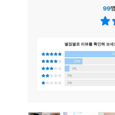
창의적인 관점과 시선에서 쉽고, 흥미롭게 풀어냈다
고, 인물들 사이의 관계를 생각해야 하고 꽤 신경 써
99
명
떤 소설들은 20부작 미드보다 훨씬 재미있어요. 
“작가의 지혜가 끝나는 곳에서 우리의 지혜가 시작
받지 않고 자유롭게 읽을 수 있어요. 또 편집권이 우
『책은 도끼다』를 하나의 문장으로 요약한다면 “책
『파우스트』에는 자본의 논리, 과학, 사랑, 남녀관
프란츠 카프카의 말로 압축할 수 있을 것이다. 저
저는 이 책을 전체적인 스토리를 따라 읽기보다 한 
있게 읽고 느끼는 것이 중요하다고 이야기한 바 있
니다. 너무 어렵게 생각하지 말고, 내 인생에 힘이
별점별로 리뷰를 확인해 보세
않고 나만의 울림을 찾을 줄 아는 독법에 대해 다시
『파우스트』를 만나보셨으면 해요. 이렇게 펼쳐도 좋
7
선물을 감사히 받아 자신의 것으로 만들어보시길 바
요즘 같은 광속의 시대에 우리에게 가장 절실한 것은
23%
남보다 더 빨리 읽으려 애쓰며 우리는 책이 주는 
---「8강 ‘나만을 위한 괴테의 선물, 파우스트’」중에서
6%
‘천천히’는 물론 단순히 물리적 시간을 이야기하는 
0%
의미를 되새겨보는 일, 화자의 상황에 나를 적극
0%
없다고 나는 믿는다. (저자의 말 중에서)
저자가 여덟 번에 걸친 강독을 하면서 매 강독마다 강
작가의 명성, 작품에 부여된 세간의 권위에 주눅 
말한다.