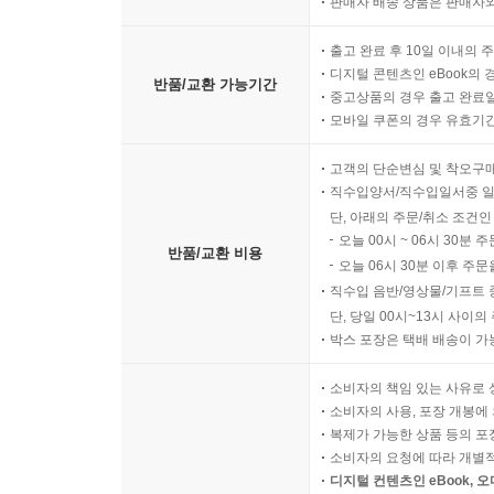
판매자 배송 상품은 판매자와
출고 완료 후 10일 이내의 
디지털 콘텐츠인 eBook의 
반품/교환 가능기간
중고상품의 경우 출고 완료일
모바일 쿠폰의 경우 유효기간(
고객의 단순변심 및 착오구
직수입양서/직수입일서중 일
단, 아래의 주문/취소 조건인
오늘 00시 ~ 06시 30분 
반품/교환 비용
오늘 06시 30분 이후 주문
직수입 음반/영상물/기프트 
단, 당일 00시~13시 사이
박스 포장은 택배 배송이 가
소비자의 책임 있는 사유로 
소비자의 사용, 포장 개봉에 
복제가 가능한 상품 등의 포장을 
소비자의 요청에 따라 개별
디지털 컨텐츠인 eBook, 