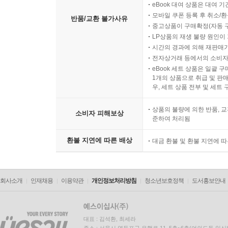
eBook 대여 상품은 대여 기
모바일 쿠폰 등록 후 취소/환
반품/교환 불가사유
중고상품이 구매확정(자동 
LP상품의 재생 불량 원인이 기
시간의 경과에 의해 재판매가
전자상거래 등에서의 소비자
eBook 세트 상품은 일괄 
1개의 상품으로 취급 및 판매
우, 세트 상품 전부 및 세트
상품의 불량에 의한 반품, 교
소비자 피해보상
준하여 처리됨
환불 지연에 따른 배상
대금 환불 및 환불 지연에 
회사소개
인재채용
이용약관
개인정보처리방침
청소년보호정책
도서홍보안내
대표 : 김석환, 최세라