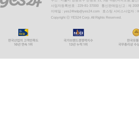
주소 : 서울시 영등포구 은행로 11, 5층~6층(여의도동,일신
사업자등록번호 : 229-81-37000 통신판매업신고 : 제 200
이메일 : yes24help@yes24.com 호스팅 서비스사업자 :
Copyright ⓒ YES24 Corp. All Rights Reserved.