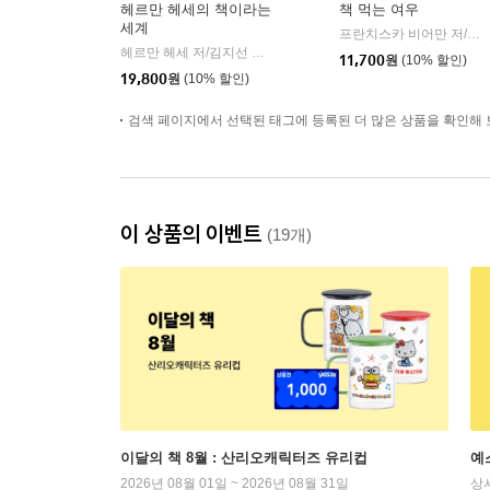
헤르만 헤세의 책이라는
책 먹는 여우
세계
프란치스카 비어만 저/김경연 역
헤르만 헤세 저/김지선 역
뜨인돌
|
11,700
원
(10% 할인)
19,800
원
(10% 할인)
검색 페이지에서 선택된 태그에 등록된 더 많은 상품을 확인해 
이 상품의 이벤트
(19개)
이달의 책 8월 : 산리오캐릭터즈 유리컵
예
2026년 08월 01일 ~ 2026년 08월 31일
상