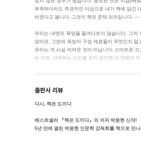
있지 않는 경우가 많습니다. 중요한 것은 시습(時習
부족하더라도 주관적인 이성으로 내가 책에 담긴 내
바뀐다고 봅니다. 그것이 책의 존재 의의입니다. --
우리는 내면의 욕망을 들여다보지 않습니다. 그저
않아요. 그런데 욕망의 구성 재료들이 무엇인지 알고
유라는 게 사실 어려운 것이 아닙니다. 스마트폰 끄
는 거죠. 사유하는 시간을 갖지 않으면 내 안에서 자
인생을 이렇게 직선으로 놓고 봤을 때, 9할은 기존(
분의 것은 기존입니다. 여기에 대해서 우리가 할 수 
출판사 리뷰
할은 기성(旣成)입니다. 이미 이루어졌어요. 저는 
없어요. 이것들도 변하지 않습니다. 그러고 나면 남는
다시, 책은 도끼다
「3강 ‘우리가 집중해야 할 것은 미성의 시간이다’
베스트셀러 『책은 도끼다』의 저자 박웅현 신작!
소크라테스는 젊은이들에게 끊임없이 토론을 요청하
5년 만에 열린 박웅현 인문학 강독회를 책으로 만나
영혼의 산파술’이라는 말이 나왔죠. 하지만 소크
시대를 살고 있나요? 왜 대학에 가고 싶지? 왜 돈을