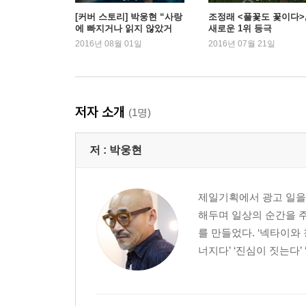
5강 희망을 극복한 자유인, 니코스 카잔차키스의 
[커버 스토리] 박웅현 “사랑
조정래 <풀꽃도 꽃이다>
에 빠지거나 읽지 않았거
새로운 1위 등극
- 니코스 카잔차키스 『천상의 두 나라』, 『영국 
나”
2016년 08월 01일
2016년 07월 21일
6강 장막을 걷고 소설을 만나는 길
- 밀란 쿤데라 『커튼』
저자 소개
(1명)
7강 소설이 말하는 우리들의 마술 같은 삶
- 가브리엘 가르시아 마르케스 『콜레라 시대의 사
저 :
박웅현
- 살만 루슈디 『한밤의 아이들』
8강 나만을 위한 괴테의 선물, 파우스트
제일기획에서 광고 일을 
- 요한 볼프강 폰 괴테, 『파우스트』
해두며 일상의 순간을 
를 만들었다. ‘넥타이와 
박웅현 인문학 강독회를 듣고 나서
너지다’ ‘진심이 짓는다’