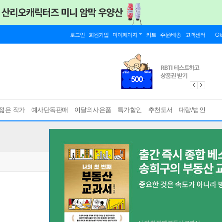
로그인
회원가입
마이페이지
카트
주문/배송
고객센터
Gl
젊은 작가
예사단독판매
이달의사은품
특가할인
추천도서
대량/법인