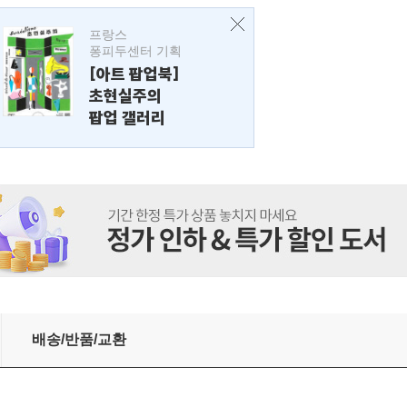
프랑스
퐁피두센터 기획
[아트 팝업북]
초현실주의
팝업 갤러리
배송/반품/교환