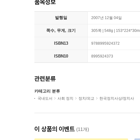
품목정보
발행일
2007년 12월 04일
쪽수, 무게, 크기
305쪽 | 548g | 153*224*30
ISBN13
9788995924372
ISBN10
8995924373
관련분류
카테고리 분류
국내도서
사회 정치
정치/외교
한국정치사상/정치사
이 상품의 이벤트
(11개)