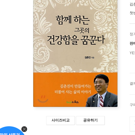
김
첫
정
판
Y
결
구
사이즈비교
공유하기