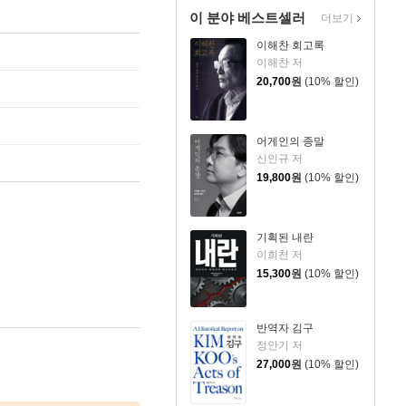
이 분야 베스트셀러
더보기
이해찬 회고록
이해찬 저
20,700
원
(10% 할인)
어게인의 종말
신인규 저
19,800
원
(10% 할인)
기획된 내란
이희천 저
15,300
원
(10% 할인)
반역자 김구
정안기 저
27,000
원
(10% 할인)