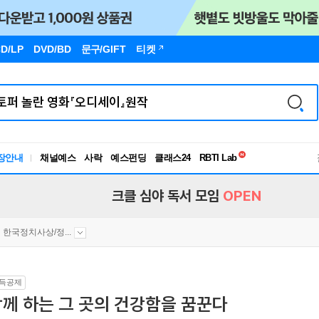
D/LP
DVD/BD
문구
/GIFT
티켓
독서유형검사
RBTI Lab
장안내
채널예스
사락
예스펀딩
클래스24
독서유형검사
크클 심야 독서 모임
OPEN
한국정치사상/정...
득공제
께 하는 그 곳의 건강함을 꿈꾼다