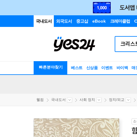
국내도서
외국도서
중고샵
eBook
크레마클럽
C
빠른분야찾기
베스트
신상품
이벤트
바이백
매
웰컴
국내도서
사회 정치
정치/외교
소
함