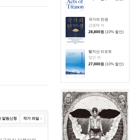
국가의 탄생
강원택 저
28,800
원
(10% 할인)
빨치산 리포트
정인 저
27,000
원
(10% 할인)
 알림신청
작가 파일