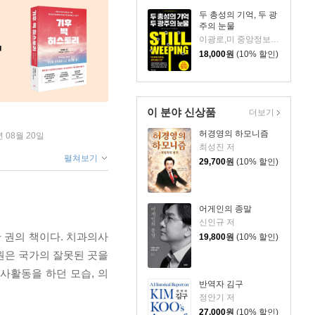
두 총성의 기억, 두 광
주의 눈물
이광로,미 중앙정보국(CIA) 저
18,000
원
(10% 할인)
이 분야 신상품
더보기
허경영의 하모니즘
년 08월 20일
최성진 저
펼쳐보기
29,700
원
(10% 할인)
어게인의 종말
신인규 저
 권의 책이다. 치과의사
19,800
원
(10% 할인)
원은 국가의 잘못된 곳을
사활동을 하던 모습, 의
반역자 김구
정안기 저
27,000
원
(10% 할인)