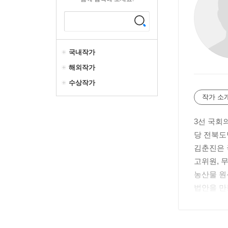
국내작가
해외작가
수상작가
작가 소
3선 국회
당 전북도
김춘진은 
고위원, 
농산물 원
법안을 만
그 결과 
‘국정감사
자 대상 