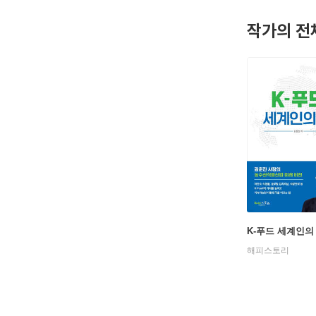
세계잼버리
작가의 전
동력과 직
제19대 
갖고, 6
영을 촉구
1953년
어린 시절
전주고등학
국방송통신
과 방송을
K-푸드 세계인의
해피스토리