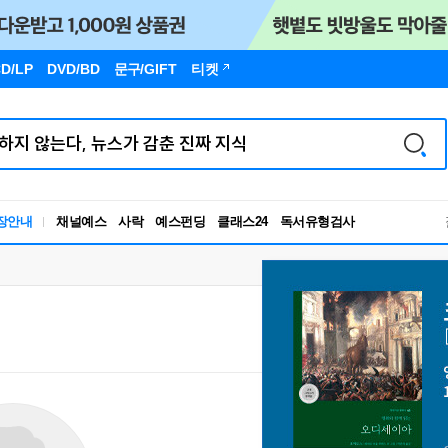
D/LP
DVD/BD
문구
/GIFT
티켓
독서유형검사
장안내
채널예스
사락
예스펀딩
클래스24
RBTI Lab
독서유형검사