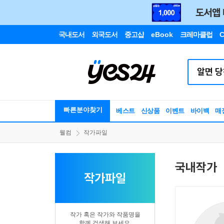
국내도서
외국도서
중고샵
eBook
크레마클럽
C
빠른분야찾기
베스트
신상품
이벤트
바이백
매
웰컴
작가파일
국내작가
작가파일
작가 혹은 작가와 작품명을
함께 검색해 보세요.