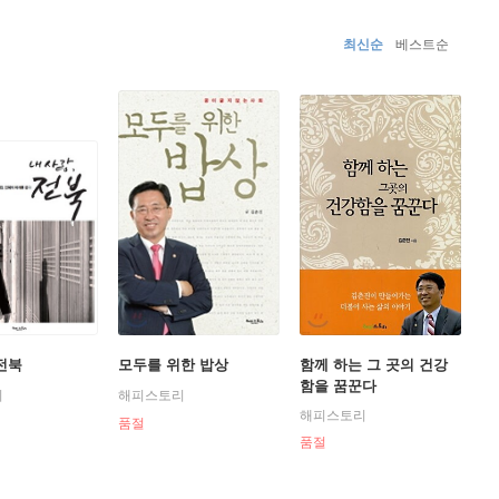
철도 연결, 국가식품클러스터 유치와 같이 전북의 미래성장
최신순
베스트순
끝나자마자 전라북도 14개 시군을 순회하며 정책협의회를
자문회, 정부 각 부처 등 관계기관을 찾아 전달하고 그 반
산과 들, 바다가 한데 어우러진 자연과 더불어 성장하였다.
 사회를 꿈꾸기 시작했다.
를, 인제대학교에서 보건학 박사학위를 취득하였으며, 한
적인 의료 활동, 후진 양성, 신소재 개발, 봉사 활동
며, 김대중 대통령의 주치의(의료자문위)를 지냈다.
 전북
모두를 위한 밥상
함께 하는 그 곳의 건강
함을 꿈꾼다
리
해피스토리
해피스토리
품절
품절