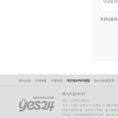
회원님들께
회사소개
인재채용
이용약관
개인정보처리방침
청소년보호정책
대표 : 김석환, 최세라
주소 : 서울시 영등포구 은행로 11, 5층~6
사업자등록번호 : 229-81-37000 통신판매업신
이메일 : yes24help@yes24.com 호스