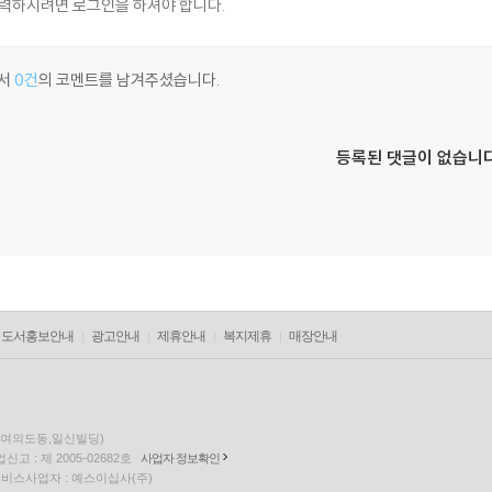
서
0건
의 코멘트를 남겨주셨습니다.
등록된 댓글이 없습니다
도서홍보안내
광고안내
제휴안내
복지제휴
매장안내
층(여의도동,일신빌딩)
고 : 제 2005-02682호
사업자 정보확인
팅 서비스사업자 : 예스이십사(주)