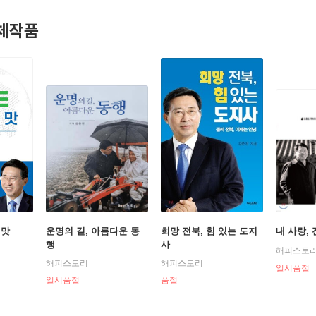
대회 새만금 유치, 국민연금관리공단 기금운용 본부 이전, 새만금 
체작품
결되는 사업에 팔을 걷어붙였다.
대선 전북 총괄선대위원장으로 대선을 승리로 이끈 김춘진은 선거가 
백 쪽 가까운 대통령 전북공약 실행안을 만들어 청와대와국회, 국정기획
하였다.
 6.25 전쟁 중 변산의 울금바위 아랫마을에서 태어난 저자 김춘진은 
 “우리는 왜 가난한가”라는 의문을 가지기 시작, 모두가 함께 잘사는
교를 졸업하고, 경희대학교 치과대학과 동 대학원에서 석박사 학위
대학교 법학과를 졸업하고 방송대 운영위원을 지냈다. 현장에서의 열정
 통해 국민건강증진과 건강한 사회 만들기 연구와 실천에 매진하였으
 맛
운명의 길, 아름다운 동
희망 전북, 힘 있는 도지
내 사랑,
행
사
해피스토
해피스토리
해피스토리
일시품절
일시품절
품절