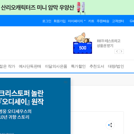
로그인
회원가입
마이페이지
카트
주문/배송
고객센터
Gl
젊은 작가
예사단독판매
이달의사은품
특가할인
추천도서
대량/법인