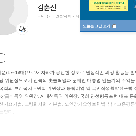
김춘진
국내작가
인문/사회 저자
오늘은 그만 보기
개
의원(17~19대)으로서 자타가 공인할 정도로 열정적인 의정 활동을 벌
당 위원장으로서 전북의 촛불혁명과 문재인 대통령 만들기의 주역을
국회의 보건복지위원회 위원장과 농림어업 및 국민식생활발전포럼 
무상급식특위 위원장, AI대책특위 위원장, 국회 양성평등포럼 대표 등
산지표기법, 고령화사회 기본법, 노인장기요양보험법, 남녀고용평등법
들었다.
제18대 국회 대한민국헌정대상 제정 이래 6회 연속 수상(최다), 국회 
 우수의원상’, 제1회 국회 약속대상 야당 1위, 매니페스토 약속대상
등을 잇따라 수상하였다.