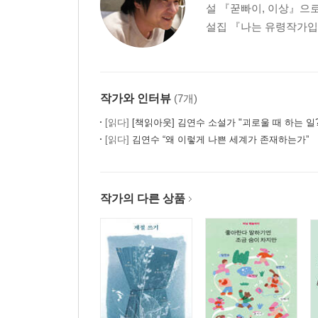
설 『꾿빠이, 이상』으로
설집 『나는 유령작가입니
작가와 인터뷰
(7개)
[읽다]
[책읽아웃] 김연수 소설가 "괴로울 때 하는 일? 시급하게 나무를 
[읽다]
김연수 “왜 이렇게 나쁜 세계가 존재하는가”
작가의 다른 상품