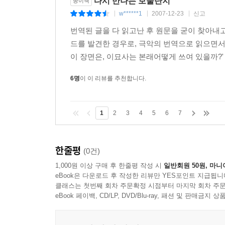
다시 만나는 보물단지
종이책
w******1
2007-12-23
신고
|
|
|
번역된 글을 다 읽고난 후 원문을 굳이 찾아내고
드를 발견한 경우로, 극악의 번역으로 읽으면서 
이 장면은, 이묘사는 본래어떻게 쓰여 있을까?' 
6명
이 이 리뷰를 추천합니다.
1
2
3
4
5
6
7
한줄평
(0건)
1,000원 이상 구매 후 한줄평 작성 시
일반회원 50원, 마니
eBook은 다운로드 후 작성한 리뷰만 YES포인트 지급됩니
클래스는 첫번째 회차 주문확정 시점부터 마지막 회차 주문
eBook 페이백, CD/LP, DVD/Blu-ray, 패션 및 판매금