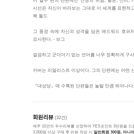
이 열두 편의 단편에는 인생의 위험, 흥분, 신비,
중 가장 사랑했던 작품으로, 특히 「별것 아니지
시선은 자신이 바라보는 그대로 이 세계를 표현하고 
이야기하는 것』에 수록되어 있다)을 다시 고쳐 쓴
북 월드
소통은 요원해 보인다. 하지만 이들의 단절이 가장 
그 풍경 속에 자신의 성격을 담은 에드워드 호퍼
"사람들은 「대성당」의 마지막 장면을 두고 예술에
묘사한다. - 보그
손이 닿는, 그 실제적인 접촉을 염두에 두고 있었습
발견 같은 게 있었던 거죠. 같은 일이 「별것 아닌
깔끔하고 군더더기 없는 언어를 너무 정확하게 구사한
애당초 이 소설을 영혼의 차원까지 끌어올릴 생각은
받아들일 수 있게 되죠. 그게 긍정적이라는 겁
카버는 리얼리스트 이상이다. 그의 단편에는 어떤 신
좋아합니다. 이 두 단편이 살아남는다면 제가 정말 행복할
『대성당』에 수록된 단편들은 놀랄 만큼 뛰어나다.
레이먼드 카버는 동정이나 연민이 아닌 정직하고 무
미니멀한 태도로 세계를 응시하고 작품을 써내려가
단번에 관통해 보여주는 놀라운 힘을 획득한다. 레
문학적 성취 때문일 것이며, 때로 마주하기 불편
회원리뷰
(32건)
것이다.
매주 10건의 우수리뷰를 선정하여 YES포인트 3만원을 드
3,000원 이상 구매 후 리뷰 작성 시
일반회원 300원, 마니아