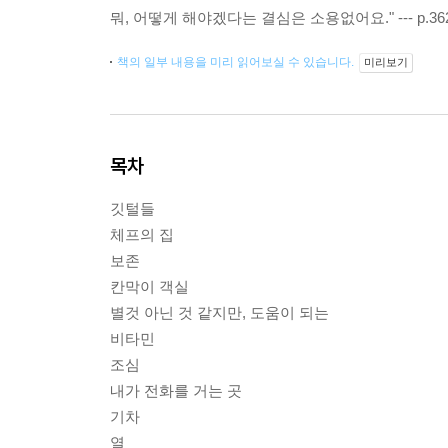
뭐, 어떻게 해야겠다는 결심은 소용없어요." --- p.3
책의 일부 내용을 미리 읽어보실 수 있습니다.
미리보기
목차
깃털들
체프의 집
보존
칸막이 객실
별것 아닌 것 같지만, 도움이 되는
비타민
조심
내가 전화를 거는 곳
기차
열