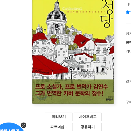
레
정
판
Y
결
구
미리보기
사이즈비교
파트너샵
공유하기