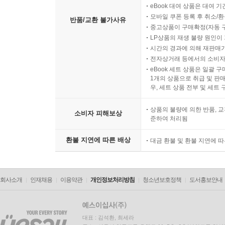
eBook 대여 상품은 대여 기
모바일 쿠폰 등록 후 취소/환
반품/교환 불가사유
중고상품이 구매확정(자동 
LP상품의 재생 불량 원인이 기
시간의 경과에 의해 재판매가
전자상거래 등에서의 소비자
eBook 세트 상품은 일괄 
1개의 상품으로 취급 및 판매
우, 세트 상품 전부 및 세트
상품의 불량에 의한 반품, 교
소비자 피해보상
준하여 처리됨
환불 지연에 따른 배상
대금 환불 및 환불 지연에 
회사소개
인재채용
이용약관
개인정보처리방침
청소년보호정책
도서홍보안내
대표 : 김석환, 최세라