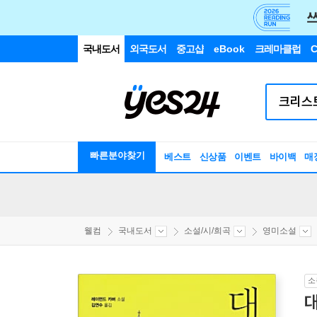
국내도서
외국도서
중고샵
eBook
크레마클럽
C
빠른분야찾기
베스트
신상품
이벤트
바이백
매
웰컴
국내도서
소설/시/희곡
영미소설
소