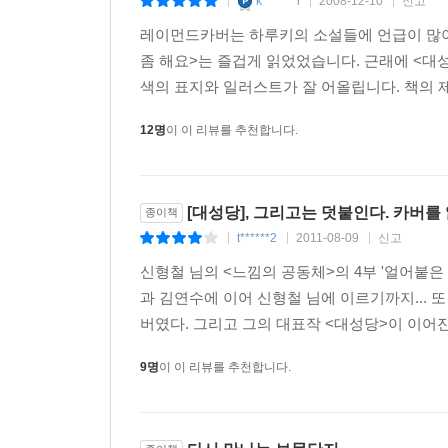
k*******l
2008-12-10
신고
|
|
|
레이먼드카버는 하루키의 소설들에 언급이 많이
좀 해요>는 즐겁게 읽었었습니다. 근래에 <대
색의 표지와 일러스트가 잘 어올립니다. 책의 제
12명
이 이 리뷰를 추천합니다.
[대성당], 그리고는 덧붙인다. 카버를
종이책
t******2
2011-08-09
신고
|
|
|
신형철 님의 <느낌의 공동체>의 4부 '얼어붙
과 김연수에 이어 신형철 님에 이르기까지... 
버였다. 그리고 그의 대표작 <대성당>이 이어진
9명
이 이 리뷰를 추천합니다.