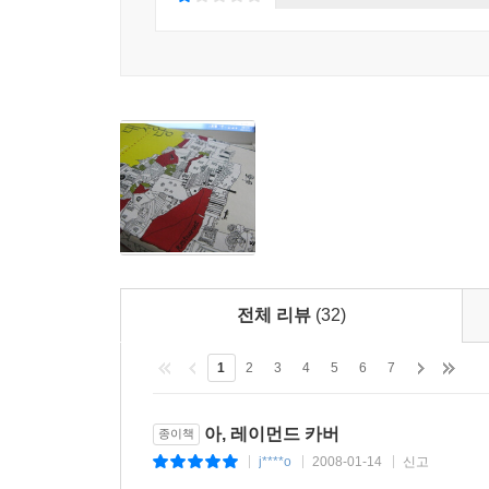
전체 리뷰
(32)
1
2
3
4
5
6
7
아, 레이먼드 카버
종이책
j****o
2008-01-14
신고
|
|
|