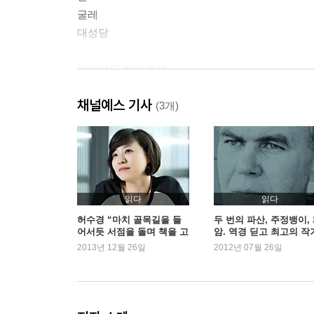
굴레
대성당
레이먼드 카버 연보
옮긴이의 말
채널예스 기사
(3개)
읽다
읽다
허수경 “마치 골목길을 들
두 번의 파산, 주정뱅이,
어서듯 서점을 돌며 책을 고
암. 역경 딛고 최고의 작
른다”
로 우뚝 - 『레이먼드 카
2013년 12월 26일
2012년 07월 26일
어느 작가의 생』