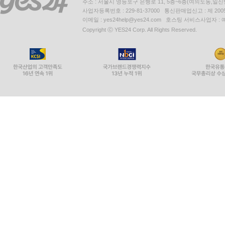
주소 : 서울시 영등포구 은행로 11, 5층~6층(여의도동,일신
사업자등록번호 : 229-81-37000 통신판매업신고 : 제 200
이메일 : yes24help@yes24.com 호스팅 서비스사업자 :
Copyright ⓒ YES24 Corp. All Rights Reserved.