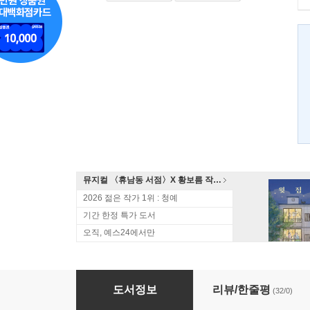
뮤지컬 〈휴남동 서점〉X 황보름 작가 북토크
2026 젊은 작가 1위 : 청예
기간 한정 특가 도서
오직, 예스24에서만
대성당
도서정보
리뷰/한줄평
(32/0)