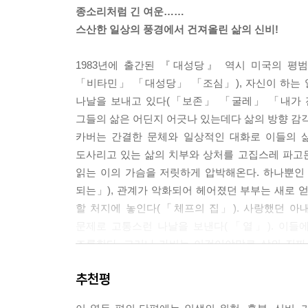
종소리처럼 긴 여운……
스산한 일상의 풍경에서 건져올린 삶의 신비!
1983년에 출간된 『대성당』 역시 미국의 평
「비타민」 「대성당」 「조심」), 자신이 하는 
나날을 보내고 있다(「보존」 「굴레」 「내가 전
그들의 삶은 어딘지 어긋나 있는데다 삶의 방향 감
카버는 간결한 문체와 일상적인 대화로 이들의 삶
도사리고 있는 삶의 치부와 상처를 고집스레 파고든
읽는 이의 가슴을 저릿하게 압박해온다. 하나뿐인
되는」), 관계가 악화되어 헤어졌던 부부는 새로 
할 처지에 놓인다(「체프의 집」). 사랑했던 아
문제로 고통스런 나날을 보낸다(「열」). 이들에
조롱한다. 그러나 카버는 이것이야말로 삶의 진짜
찾아올 수 있음을 보여준다. 그리고 그 희망이 삶을
추천평
이러한 희망의 모습은 표제작인 「대성당」과 「별것