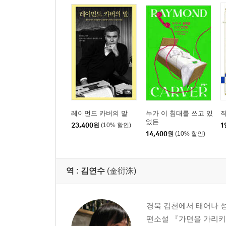
레이먼드 카버의 말
누가 이 침대를 쓰고 있
작
었든
23,400
원
(10% 할인)
1
14,400
원
(10% 할인)
역 :
김연수
(金衍洙)
경북 김천에서 태어나 성
편소설 『가면을 가리키