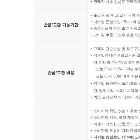
판매자 배송 상품은 판매자와
출고 완료 후 10일 이내의 
디지털 콘텐츠인 eBook의 
반품/교환 가능기간
중고상품의 경우 출고 완료일
모바일 쿠폰의 경우 유효기간(
고객의 단순변심 및 착오구
직수입양서/직수입일서중 일
단, 아래의 주문/취소 조건인
오늘 00시 ~ 06시 30분 
반품/교환 비용
오늘 06시 30분 이후 주문
직수입 음반/영상물/기프트 
단, 당일 00시~13시 사이
박스 포장은 택배 배송이 가
소비자의 책임 있는 사유로 
소비자의 사용, 포장 개봉에 
복제가 가능한 상품 등의 포장을 
소비자의 요청에 따라 개별
디지털 컨텐츠인 eBook, 