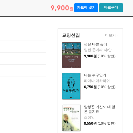
9,900
카트에 넣기
바로구매
원
교양선집
더보기
생은 다른 곳에
밀란 쿤데라 저/안정효 역
9,900
원
(10% 할인)
나는 누구인가
라마나 마하라쉬
6,750
원
(10% 할인)
말썽꾼 귀신도 내 말
은 듣지요
조성안
8,550
원
(10% 할인)