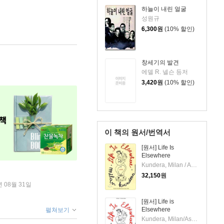
하늘이 내린 얼굴
성원규
6,300
원
(10% 할인)
창세기의 발견
에델 R. 넬슨 등저
3,420
원
(10% 할인)
이 책의 원서/번역서
[원서] Life Is
Elsewhere
Kundera, Milan / Asher, Aaron
32,150
원
년 08월 31일
[원서] Life is
Elsewhere
펼쳐보기
Kundera, Milan/Asher, Aaron(TRN)