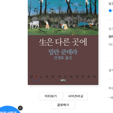
밀
정
판
Y
결
배
미리보기
사이즈비교
배
공유하기