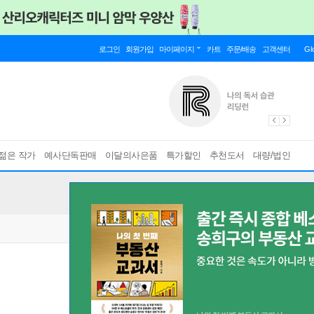
로그인
회원가입
마이페이지
카트
주문/배송
고객센터
Gl
젊은 작가
예사단독판매
이달의사은품
특가할인
추천도서
대량/법인