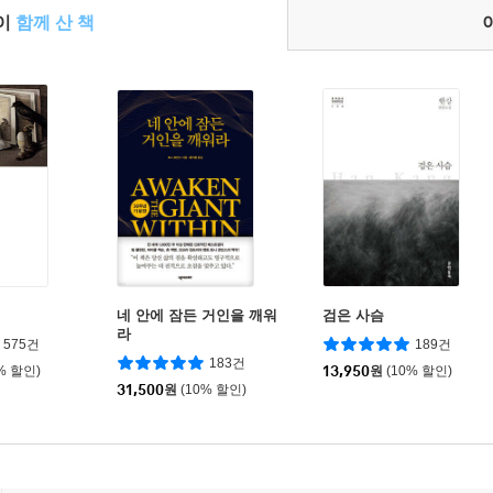
들이
함께 산 책
네 안에 잠든 거인을 깨워
검은 사슴
라
575건
189건
183건
% 할인)
13,950
원
(10% 할인)
31,500
원
(10% 할인)