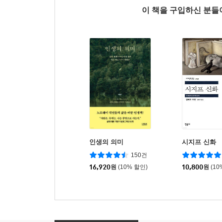
이 책을 구입하신 분
인생의 의미
시지프 신화
150건
16,920
원
(10% 할인)
10,800
원
(10