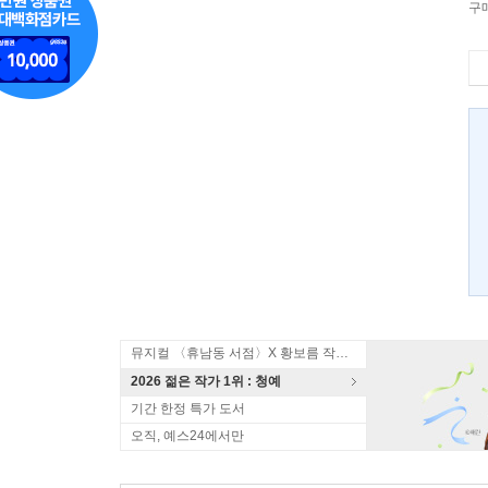
구
뮤지컬 〈휴남동 서점〉X 황보름 작가 북토크
2026 젊은 작가 1위 : 청예
기간 한정 특가 도서
오직, 예스24에서만