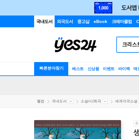
국내도서
외국도서
중고샵
eBook
크레마클럽
C
빠른분야찾기
베스트
신상품
이벤트
바이백
매
웰컴
국내도서
소설/시/희곡
세계각국소설
소
생