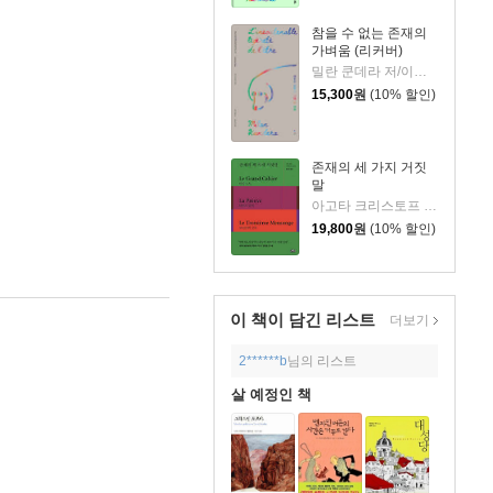
참을 수 없는 존재의
가벼움 (리커버)
밀란 쿤데라 저/이재룡 역
15,300
원
(10% 할인)
존재의 세 가지 거짓
말
아고타 크리스토프 저/용경식 역
19,800
원
(10% 할인)
이 책이 담긴
리스트
더보기
2******b
님의 리스트
살 예정인 책