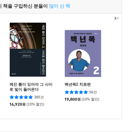
이 책을 구입하신 분들이
많이 산 책
3
/4
깨진 틈이 있어야 그 사이
백년목2 치료편
로 빛이 들어온다
56건
385건
19,800
원
(10% 할인)
16,920
원
(10% 할인)