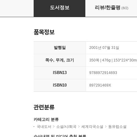
생은 다른 곳에
도서정보
리뷰/한줄평
(8/2)
품목정보
발행일
2001년 07월 31일
쪽수, 무게, 크기
350쪽 | 476g | 153*224*30
ISBN13
9788972914693
ISBN10
897291469X
관련분류
카테고리 분류
국내도서
소설/시/희곡
세계각국소설
동유럽소설
수상내역 및 미디어 추천 분류