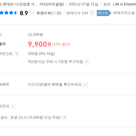
란 쿤데라
저/
안정효
역
까치(까치글방)
2001년 07월 31일
원제 :
Life is Elsew
8.9
세계각국소설 to
회원리뷰(
10
건)
판매지수 144
베스트
가
11,000원
9,900
원
매가
(10% 할인)
ES포인트
550원 (5% 적립)
5만원이상 구매 시 2천원 추가적립
제혜택
카드/간편결제 혜택을 확인하세요
송안내
송비 : 유료 (도서 15,000원 이상 무료)