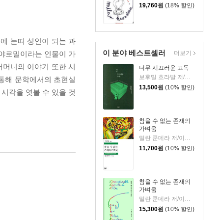
19,760
원
(18% 할인)
에 눈떠 성인이 되는 과
이 분야 베스트셀러
더보기
 야로밀이라는 인물이 가
어머니의 이야기 또한 시
너무 시끄러운 고독
보후밀 흐라발 저/이창실 역
 통해 문학에서의 초현실
13,500
원
(10% 할인)
시각을 엿볼 수 있을 것
참을 수 없는 존재의
가벼움
밀란 쿤데라 저/이재룡 역
11,700
원
(10% 할인)
참을 수 없는 존재의
가벼움
밀란 쿤데라 저/이재룡 역
15,300
원
(10% 할인)