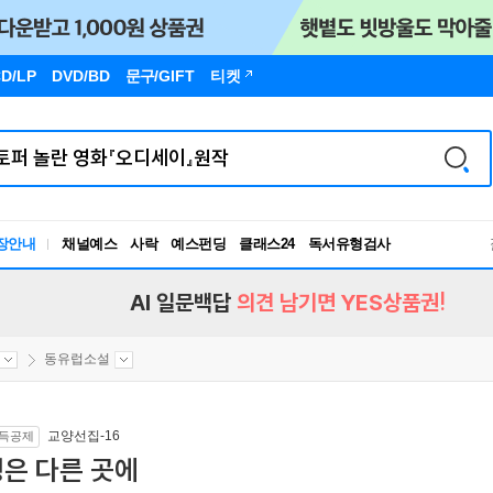
D/LP
DVD/BD
문구
/GIFT
티켓
장안내
채널예스
사락
예스펀딩
클래스24
독서유형검사
RBTI Lab
독서유형검사
AI 일문백답
의견 남기면 YES상품권!
동유럽소설
교양선집-16
득공제
은 다른 곳에