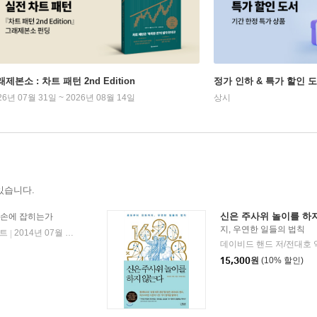
제본소 : 차트 패턴 2nd Edition
정가 인하 & 특가 할인 
26년 07월 31일 ~ 2026년 08월 14일
상시
있습니다.
신은 주사위 놀이를 하
 손에 잡히는가
지, 우연한 일들의 법칙
트
2014년 07월 11일
|
데이비드 핸드 저/전대호 
15,300
원
(10% 할인)