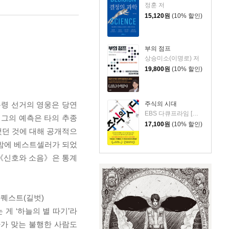
정훈 저
15,120
원
(10% 할인)
부의 점프
상승미소(이명로) 저
19,800
원
(10% 할인)
주식의 시대
대통령 선거의 영웅은 당연
EBS 다큐프라임 [주식의 시대] 제작진 저
한 그의 예측은 타의 추종
17,100
원
(10% 할인)
했던 것에 대해 공개적으
하룻밤에 베스트셀러가 되었
 《신호와 소음》은 통계
 더퀘스트(길벗)
게 ‘하늘의 별 따기’라
다가 맞는 불행한 사람도