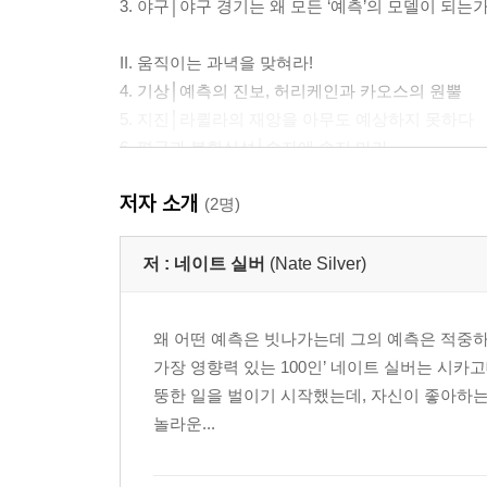
3. 야구│야구 경기는 왜 모든 ‘예측’의 모델이 되는
II. 움직이는 과녁을 맞혀라!
4. 기상│예측의 진보, 허리케인과 카오스의 원뿔
5. 지진│라퀼라의 재앙을 아무도 예상하지 못하다
6. 평균과 불확실성│숫자에 속지 마라
7. 전염병│신종플루부터 에이즈까지
저자 소개
(2명)
III. 미래를 내 손에 움켜쥐는 법
8. 베이즈 정리│이기는 도박꾼은 어떻게 베팅하는
저 :
네이트 실버
(Nate Silver)
9. 체스│컴퓨터가 인간처럼 미래를 내다볼 수 있을
10. 포커│상대방의 허풍을 간파하는 법
왜 어떤 예측은 빗나가는데 그의 예측은 적중하
가장 영향력 있는 100인’ 네이트 실버는 시카
IV. 보이지 않는 손이 세상을 움직인다
뚱한 일을 벌이기 시작했는데, 자신이 좋아하는
11. 주식│개인은 절대 시장을 이길 수 없을까
놀라운...
12. 지구온난화│얄팍한 선동인가 과학적 진리인가
13. 테러│진주만 공습과 9·11테러의 공통점