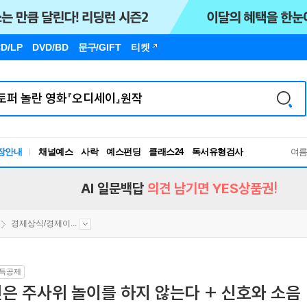
D/LP
DVD/BD
문구
/GIFT
티켓
장안내
채널예스
사락
예스펀딩
클래스24
독서유형검사
여
RBTI Lab
독서유형검사
AI 일문백답
의견 남기면 YES상품권!
경제상식/경제이...
득공제
은 주사위 놀이를 하지 않는다 + 신호와 소음