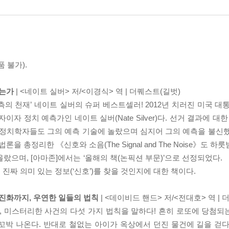
 불가).
히는가
| <네이트 실버> 저/<이경식> 역 | 더퀘스트(길벗)
예측의 천재’ 네이트 실버의 슈퍼 베스트셀러! 2012년 치러진 미국 
자 정치 예측가인 네이트 실버(Nate Silver)다. 선거 결과에 대
 정치학자들도 그의 예측 기술에 놀랐으며 심지어 그의 예측을 불신
을 총정리한 《신호와 소음(The Signal and The Noise》도 
랐으며, [아마존]에서는 ‘올해의 책(논픽션 부문)’으로 선정되었다.
 진짜 의미 있는 정보(‘신호’)를 찾을 것인지에 대한 책이다.
 진화까지, 우연한 일들의 법칙
| <데이비드 핸드> 저/<전대호> 역 |
, 미스터리한 사건의 다섯 가지 법칙을 말하다! 흔히 로또에 당첨되는 
박꼬박 나온다. 반대로 철없는 아이가 옥상에서 던진 물건에 길을 걷