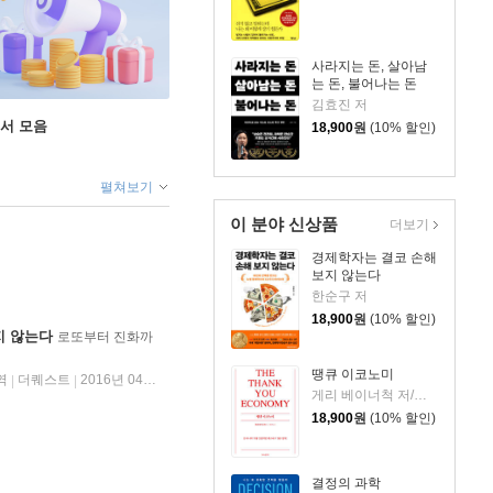
사라지는 돈, 살아남
는 돈, 불어나는 돈
김효진 저
도서 모음
18,900
원
(10% 할인)
펼쳐보기
이 분야 신상품
더보기
경제학자는 결코 손해
보지 않는다
한순구 저
18,900
원
(10% 할인)
지 않는다
로또부터 진화까
땡큐 이코노미
역
더퀘스트
2016년 04월 08일
|
|
게리 베이너척 저/박선주 역
18,900
원
(10% 할인)
결정의 과학