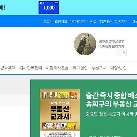
로그인
회원가입
마이페이지
카트
주문/배송
고객센터
Gl
름방학혜택
예사단독판매
이달의사은품
특가할인
추천도서
대량/법인