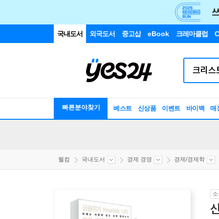
국내도서
외국도서
중고샵
eBook
크레마클럽
C
빠른분야찾기
베스트
신상품
이벤트
바이백
매
웰컴
국내도서
경제 경영
경제/경제학
소
신