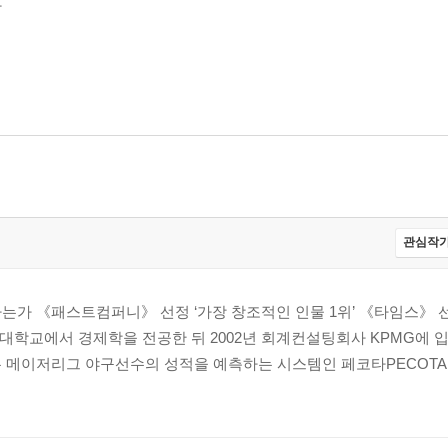
가
가
관심작가
까
는가 《패스트컴퍼니》 선정 ‘가장 창조적인 인물 1위’ 《타임스》 선
고대학교에서 경제학을 전공한 뒤 2002년 회계컨설팅회사 KPMG에 입
 메이저리그 야구선수의 성적을 예측하는 시스템인 페코타PECOTA