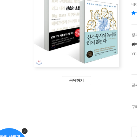
네
정
판
Y
공유하기
결
구