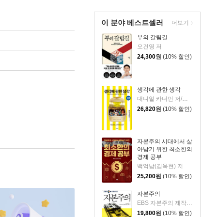
이 분야 베스트셀러
더보기
부의 갈림길
오건영 저
24,300
원
(10% 할인)
생각에 관한 생각
대니얼 카너먼 저/이창신 역
26,820
원
(10% 할인)
자본주의 시대에서 살
아남기 위한 최소한의
경제 공부
백억남(김욱현) 저
25,200
원
(10% 할인)
자본주의
EBS 자본주의 제작팀,정지은,고희정 저/EBS MEDIA 기획
19,800
원
(10% 할인)