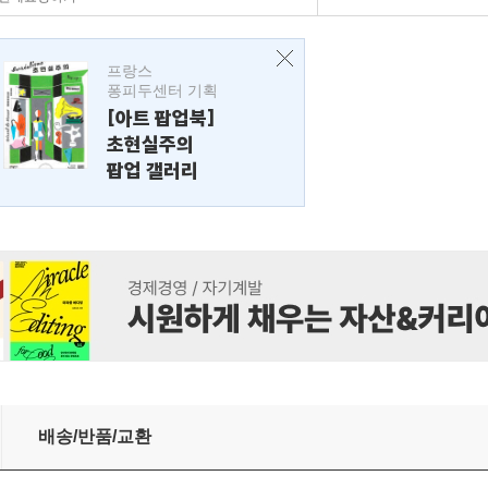
프랑스
퐁피두센터 기획
[아트 팝업북]
초현실주의
팝업 갤러리
배송/반품/교환