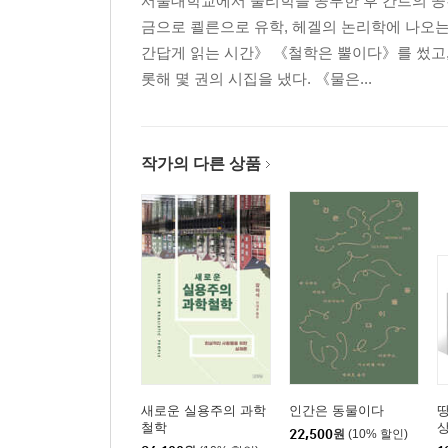
서울대학교에서 물리학을 공부한 후 칸트의 공
금으로 쾰른으로 유학, 헤겔의 논리학에 나오는
간답게 읽는 시간》 《철학은 뿔이다》를 썼고,
롯해 몇 권의 시집을 냈다. 《물은...
작가의 다른 상품
새로운 실용주의 과학
인간은 동물이다
땅
철학
상
22,500
원
(10% 할인)
+