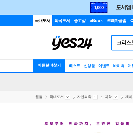
국내도서
외국도서
중고샵
eBook
크레마클럽
C
빠른분야찾기
베스트
신상품
이벤트
바이백
매
웰컴
국내도서
자연과학
과학
재미