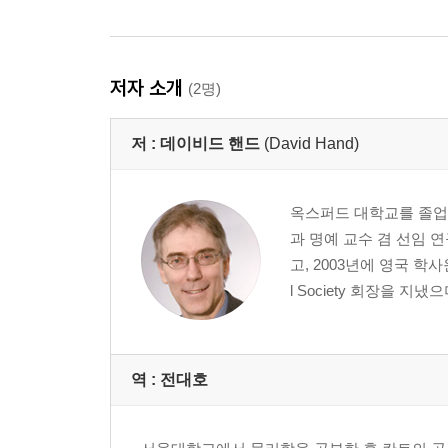
저자 소개
(2명)
저 :
데이비드 핸드
(David Hand)
옥스퍼드 대학교를 졸업했으
과 명예 교수 겸 선임 연
고, 2003년에 영국 학사원
l Society 회장을 지냈
역 :
전대호