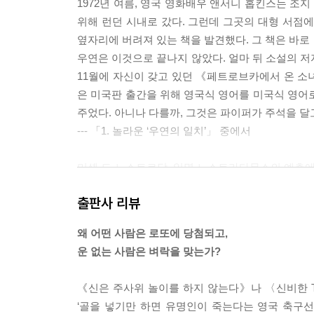
1972년 여름, 영국 영화배우 앤서니 홉킨스는 
위해 런던 시내로 갔다. 그런데 그곳의 대형 서점
옆자리에 버려져 있는 책을 발견했다. 그 책은 바
우연은 이것으로 끝나지 않았다. 얼마 뒤 소설의 저
11월에 자신이 갖고 있던 《페트로브카에서 온 소
은 미국판 출간을 위해 영국식 영어를 미국식 영어
주었다. 아니나 다를까, 그것은 파이퍼가 주석을 달
--- 「1. 놀라운 ‘우연의 일치’」 중에서
미셸 드 노스트르담, 일명 노스트라다무스의 예측에서
라다무스는 수많은 예언을 일련의 연감, 달력, 4행시
출판사 리뷰
을 명료하고 상세하게 지목한 것은, 내가 아는 한 
다. 왜냐하면 먼 미래를 예언하면 예언자가 살아 있
왜 어떤 사람은 로또에 당첨되고,
스가 정확히 무엇을 예측했는가에 대한 견해가 그
운 없는 사람은 벼락을 맞는가?
할 것이다.
예측을 많이 내놓는 것 역시 예언자가 되려는 사람에
《신은 주사위 놀이를 하지 않는다》나 〈신비한 T
면 그 예측들을 강조하면서 틀린 예측들을 편리하게 
‘골을 넣기만 하면 유명인이 죽는다는 영국 축구선수
이 같은 예언의 특성들을 감안해 성공적인 예언자가 