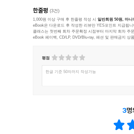
한줄평
(3건)
“《신은 주사위 놀이를 하지 않는다》는 왜 끊임없이
_《허핑턴포스트》
1,000원 이상 구매 후 한줄평 작성 시
일반회원 50원, 마니
eBook은 다운로드 후 작성한 리뷰만 YES포인트 지급됩니
클래스는 첫번째 회차 주문확정 시점부터 마지막 회차 주문
eBook 페이백, CD/LP, DVD/Blu-ray, 패션 및 판매금
평점
한글 기준 50자까지 작성가능
3
명