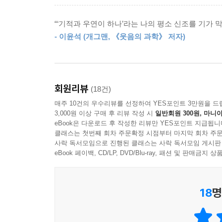
하나가 1등 당첨번호일 수밖에 없다. 어마어마하게
통화 가격 변동들이 일어났다 … 심지어 들어보지도 
불가능한 일이 아니다. 실제로 이 방법이 실행된 적
변동은 수천 년에 한 번만 일어날 수 있다고 배웠다.
“‘기적과 우연이 하나’라는 나의 평소 신조를 기가 
--- 「7. 확률 지렛대의 법칙: 나비의 날갯짓」 중에
- 이윤석 (개그맨, 《웃음의 과학》 저자)
우연의 법칙 2.
아주 큰 수의 법칙: 기회가 많을수록 드문 일도 일
다음은 찰스 디킨스의 소설 《오래된 골동품 상점》
“우리는 둘 다 과부라는 점도 똑같네요!” 바버라의 
당신이 열차 사고를 당할 확률은 낮다. 그러나 그 
“우리가 이제야 서로를 알게 되다니.”… 결과에서
회원리뷰
(18건)
사람은 매일 열차로 통근하는 사람보다 열차 사고
들의 삶과 죽음, 장례를 이야기하고 특징들을 비교했
매주 10건의 우수리뷰를 선정하여 YES포인트 3만원을 드
사고를 당할 확률은 더 높아진다. 더 긴 기간을 고
트의 아버지보다 나이가 정확히 4년 10개월 더 많
3,000원 이상 구매 후 리뷰 작성 시
일반회원 300원, 마니아
당했다.
eBook은 다운로드 후 작성한 리뷰만 YES포인트 지급됩니
하고 외모가 빼어났다. 이 밖에도 여러 우연의 일치
클래스는 첫번째 회차 주문확정 시점부터 마지막 회차 주문
사락 독서모임으로 진행된 클래스는 사락 독서모임 게시판
마찬가지로 어떤 불행한 사건이 당신에게 또는 지구상
충분함의 법칙이 어떻게 작동하는지를 완벽하게 보
eBook 페이백, CD/LP, DVD/Blu-ray, 패션 및 판매금
사실을 상할 필요가 있다. 각각이 특정한 날에 사
--- 「8. 충분함의 법칙: 그냥 맞는다고 치자」 중에
사고를 당하는 사람이 없을 확률은 (1-p)를 N번 곱
않을 확률은 약 103,040분의 1로 그야말로 지극
어떤 곤충 종은 매년 봄에 큰 집단을 이루는데, 
18
명
꾸린다. 겨울이 오면, 그 서식처 중 일부는 추위에
우연의 법칙 3.
집단의 서식처보다 약간 더 따뜻하다. 어쩌면 적도