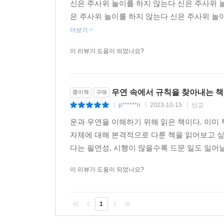
신은 주사위 놀이를 하지 않는다 신은 주사위 
현명하게 번호를 선택하는 방법이 무엇인지 알게 된
은 주사위 놀이를 하지 않는다 신은 주사위 놀
당첨됐을 때 가장 큰 당첨금을 받을 수 있는 방법은
더보기
그래야 설령 로또에 당첨되더라도 당첨금을 나눠 가
똑같이 생각해 낼 수 있는 것이므로, 아예 ‘자동(랜덤
이 리뷰가 도움이 되었나요?
온갖 점술, 예언, 미신이 왜 그렇게 그럴싸해 
반복되는지, 주가는 왜 순식간에 대폭락하는지도 깨닫
우연 속에서 규칙을 찾아내는 책
종이책
구매
없이도 지금의 모습을 갖출 수 있었는지 알게 된
p******n
2023-10-15
신고
|
|
|
인간사 전반을 이해할 수 있다고 해도 과언이 아니다
운과 우연을 이해하기 위해 읽은 책이다. 이미 
자체에 대해 본격적으로 다룬 책을 읽어보고 싶어
《신은 주사위 놀이를 하지 않는다》는 출간되자마
다는 필연성, 시행이 많을수록 드문 일도 일어날
되었다. 그리고 지금까지 저자 데이비드 핸드가 이
삶에 중요하기 때문이 아닐까? 《신은 주사위 놀
이 리뷰가 도움이 되었나요?
‘눈을 밝게 해주는’ 등불 같은 책이 될 것이다. 삶
“이 세상에 존재하는 ‘가능성’을 전부 고려하더라도,
1
_《워싱턴포스트》