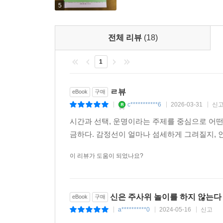
5
우연의 법칙 5.
충분함의 법칙: 그냥 맞는다고 치자
전체 리뷰
(18)
1
성서에는 특정한 철자 열을 발견하기 위해 탐색할 
허용된다. 예컨대 찾는 철자들이 일정한 간격으로 
허용하도록 탐색 범위를 확장하면, 원하는 철자 열을
ㄹ뷰
eBook
구매
숨어서 도와달라고 외치는 누군가를 여태 발견하지 
c***********6
2026-03-31
신
|
|
|
시간과 선택, 운명이라는 주제를 중심으로 어떤
암호 발견 확률을 높이는 방법은 더 있다. 일치의 기준
금하다. 감정선이 얼마나 섬세하게 그려질지, 
를 탐색했지만, 철자법이 약간 틀린 hlpe, hep
발견할 확률은 높아질 테고 따라서 더 많은 일치를 
이 리뷰가 도움이 되었나요?
두고) 추가로 숨어 있다. 다른 데 보기 효과는 살
우연의 법칙을 어떻게 사용할 수 있을까?
신은 주사위 놀이를 하지 않는다
eBook
구매
a**********0
2024-05-16
신고
|
|
|
이 우연의 법칙을 활용한다면 우리 삶도 바꿀 수도 