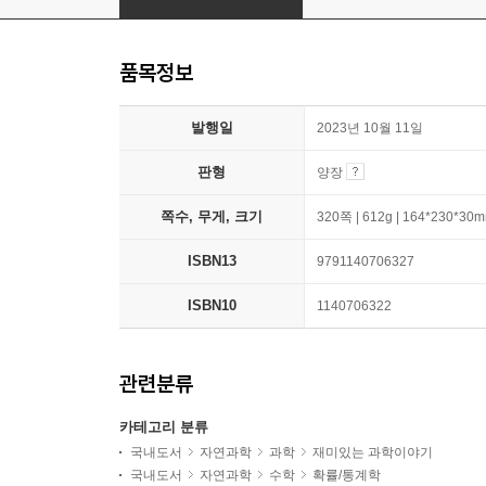
품목정보
발행일
2023년 10월 11일
판형
양장
쪽수, 무게, 크기
320쪽 | 612g | 164*230*30
ISBN13
9791140706327
ISBN10
1140706322
관련분류
카테고리 분류
국내도서
자연과학
과학
재미있는 과학이야기
국내도서
자연과학
수학
확률/통계학