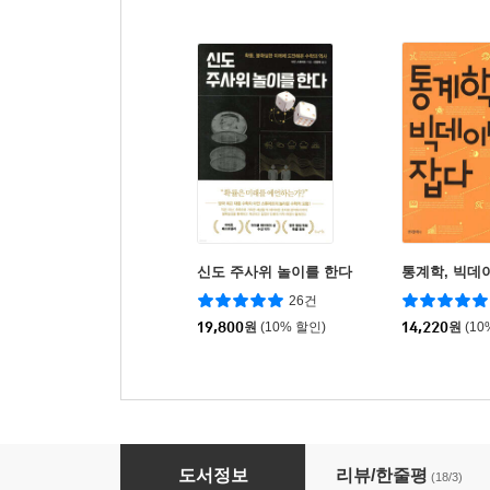
신도 주사위 놀이를 한다
통계학, 빅데
26건
19,800
원
(10% 할인)
14,220
원
(10
신은 주사위 놀이를 하지 않는다
도서정보
리뷰/한줄평
(18/3)