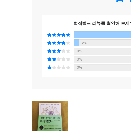
선택의 법칙: 사후에 데이터를 선택하면, 확률은 
곤충들은 번식해 이듬해 봄에 다시 여러 집단으로 나
이 과정에 무작위성이 내재되어 있다. 각 단계에서
출판 편향이란 과학 저널이 어떤 현상을 보여주
일부 곤충은 생존해 이듬해에 번식할 확률이 더 높은
별점별로 리뷰를 확인해 보세
것이다. 어떤 약이 유효하다고 결론짓는 논문은 그
식처의 이동이 눈에 띌 만큼 축적되려면 많은 세대
논문보다 전자의 논문을 투고하기를 선호할 테고, 
--- 「10. 생명과 우주에도 우연은 있다」 중에서
내용의 논문들로 자신의 저널을 채우고 싶은 편집자
6%
당신이 여행을 계획 중이라면, 영국 더들리에 사는
0%
우연의 법칙 4.
사람은 2001년 9월 11일 테러범들이 납치한 비행
0%
확률 지렛대의 법칙: 나비의 날갯짓만으로도 확률
일어났을 때는 런던에 있었고, 2008년 11월 뭄바
0%
변호사 존 우즈의 사연도 만만치 않다. 1988년 12
어느 한 해에 벼락을 맞아 죽을 확률은 약 30만 
스코틀랜드 로커비 상공에서 폭파되었다. 1993년 2
사람에게는 평균보다 더 낮다. 누구에게 그 확률
졌다. 2001년 9월 11일, 그는 테러범들의 비행기
평균보다 더 높지 않다. 월터 서머포드 소령의 경
하반신이 마비되었다. 이 일을 겪은 후 그는 캐나다
우연의 법칙을 이해하고 나면, 이 사건들은 전혀 놀
나무가 벼락을 맞았다. 이 일로 그는 몸의 오른편
맞아 온몸이 마비되었다. 그는 2년 뒤인 1932년에
--- 「나오며: 기적은 전혀 놀라운 일이 아니다」 중에서
묘비가 벼락을 맞았다. 만약에 그가 뜨개질에 취미를
미칠 수 있다. 이것이 확률 지렛대의 법칙이다.