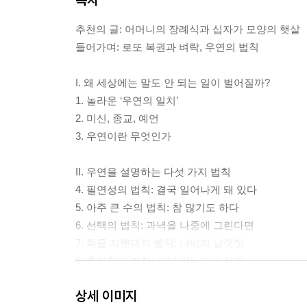
추천의 글: 어머니의 장례식과 십자가 모양의 햇살
들어가며: 로또 복권과 벼락, 우연의 법칙
I. 왜 세상에는 말도 안 되는 일이 벌어질까?
1. 놀라운 ‘우연의 일치’
2. 미신, 종교, 예언
3. 우연이란 무엇인가
II. 우연을 설명하는 다섯 가지 법칙
4. 필연성의 법칙: 결국 일어나게 돼 있다
5. 아주 큰 수의 법칙: 참 많기도 하다
6. 선택의 법칙: 과녁을 나중에 그린다면
7. 확률 지렛대의 법칙: 나비의 날갯짓
8. 충분함의 법칙: 그냥 맞는다고 치자
상세 이미지
III. 신은 주사위 놀이를 하지 않는다