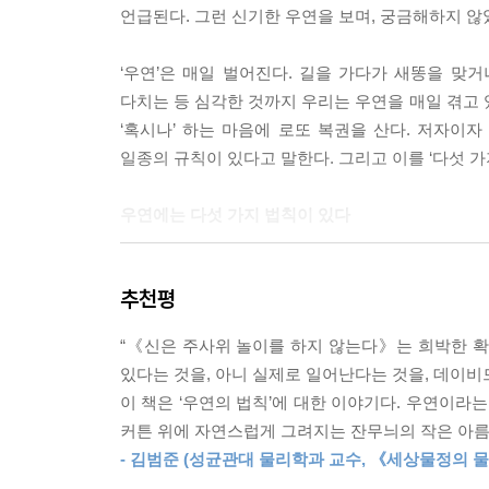
언급된다. 그런 신기한 우연을 보며, 궁금해하지 않았
을 것이다.
(i) 당신 외에 아무도 이해할 수 없는 징후를 활용하
‘우연’은 매일 벌어진다. 길을 가다가 새똥을 맞
(ii) 모든 예언을 애매하게 하라.
다치는 등 심각한 것까지 우리는 우연을 매일 겪고 있
(iii) 최대한 다양한 예측을 하라.
‘혹시나’ 하는 마음에 로또 복권을 산다. 저자
--- 「2. 미신, 종교, 예언」 중에서
일종의 규칙이 있다고 말한다. 그리고 이를 ‘다섯 가
1992년 2월에 자칭 ‘국제로또펀드’라는 집단이 
우연에는 다섯 가지 법칙이 있다
인이었지만 미국인, 유럽인, 뉴질랜드인도 끼어 있었
려운 부분은 아마도 조직 동원이었을 것이다. 일주일
그가 이 책에서 소개하는 다섯 가지 법칙을 이해하면,
니아주를 누비며 8개 체인의 소매점 125곳에서 복권
추천평
라서 사업이 망할 수도 있었다. 투자자들이 얼마나 
우연의 법칙 1.
1등에 당첨되지 않을 확률이 4분의 1을 넘었다. (중략) 
“《신은 주사위 놀이를 하지 않는다》는 희박한 확
필연성의 법칙: 결국 일어나게 되어 있다
복권 500만 장을 살펴보았을 국제로또펀드는 자신들
있다는 것을, 아니 실제로 일어난다는 것을, 데이비
--- 「4. 필연성의 법칙: 결국 일어나게 되어 있다」
이 책은 ‘우연의 법칙’에 대한 이야기다. 우연이라
표준적인 정육면체 주사위를 던지면 1에서 6까지의
커튼 위에 자연스럽게 그려지는 잔무늬의 작은 아름
가능한 결과의 목록을 작성할 수 있다면, 그 목록 
이런 금융 충격들은 이제 익숙한 재난이 되어가고 있다
- 김범준 (성균관대 물리학과 교수, 《세상물정의 
방법이 하나 있다. 물론 당신이 엄청난 부자일 때만 
이렇게 말했다. “우리는 어제 전례가 전혀 없는 수준