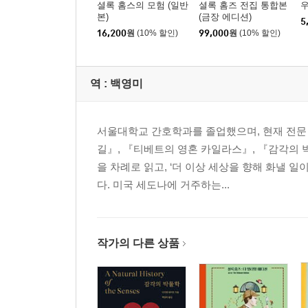
셜록 홈스의 모험 (일반
셜록 홈즈 전집 통합본
우
본)
(금장 에디션)
5
16,200
원
(10% 할인)
99,000
원
(10% 할인)
역 :
백영미
서울대학교 간호학과를 졸업했으며, 현재 전문
길』, 『티베트의 영혼 카일라스』, 『감각의 
을 차례로 읽고, ‘더 이상 세상을 향해 화낼
다. 미국 세도나에 거주하는...
작가의 다른 상품