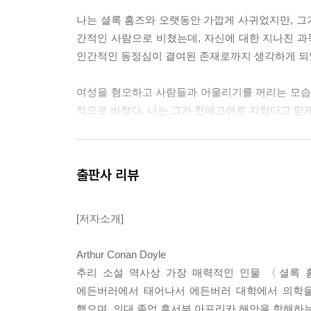
나는 셜록 홈즈와 오랫동안 가깝게 사귀었지만, 그가
간적인 사람으로 비쳤는데, 자신에 대한 지나친 과
인간적인 동정심이 결여된 존재로까지 생각하게 되
여성을 혐오하고 사람들과 어울리기를 꺼리는 모습이
적으로 비쳤다. 나는 그가 천애고아로 자랐다고 믿게
어느 여름 저녁, 차를 마신 다음이었다. 우리의 대
적 소질의 문제에까지 이르렀다. 우리는 개인의 특
출판사 리뷰
했다. 내가 말했다.
「지금까지 자네가 한 얘기를 종합해 보면 말일세.
[저자소개]
「어느 정도는 그렇지」
홈즈는 생각에 잠겨 대답했다.
Arthur Conan Doyle
추리 소설 역사상 가장 매력적인 인물 〈셜록 
「우리집은 시골의 지주 집안인데, 지주 계급이 원
에든버러에서 태어나서 에든버러 대학에서 의학을 
타고난 셈이지. 우리 할머니가 다름 아닌 프랑스의
했으며, 의대 졸업 후서부 아프리카 해안을 항해하는