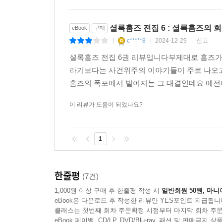
셜록홈즈 전집 6 : 셜록홈즈의 
eBook
구매
c*****8
2024-12-29
신고
|
|
|
셜록홈즈 전집 6권 리뷰입니다부제대로 홈즈
라기보다는 사건위주의 이야기들이 주로 나오
홈즈의 폭포에서 벌어지는 그 대결인데요 예전에
이 리뷰가 도움이 되었나요?
1
한줄평
(7건)
1,000원 이상 구매 후 한줄평 작성 시
일반회원 50원, 마니
eBook은 다운로드 후 작성한 리뷰만 YES포인트 지급됩니
클래스는 첫번째 회차 주문확정 시점부터 마지막 회차 주문
eBook 페이백, CD/LP, DVD/Blu-ray, 패션 및 판매금