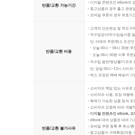
디지털 콘텐츠인 eBook의 
반품/교환 가능기간
중고상품의 경우 출고 완료일
모바일 쿠폰의 경우 유효기간(
고객의 단순변심 및 착오구
직수입양서/직수입일서중 일
단, 아래의 주문/취소 조건인
오늘 00시 ~ 06시 30분 
반품/교환 비용
오늘 06시 30분 이후 주문
직수입 음반/영상물/기프트 
단, 당일 00시~13시 사이
박스 포장은 택배 배송이 가
소비자의 책임 있는 사유로 
소비자의 사용, 포장 개봉에 
복제가 가능한 상품 등의 포장을 
소비자의 요청에 따라 개별
디지털 컨텐츠인 eBook, 
eBook 대여 상품은 대여 기
모바일 쿠폰 등록 후 취소/환
반품/교환 불가사유
중고상품이 구매확정(자동 