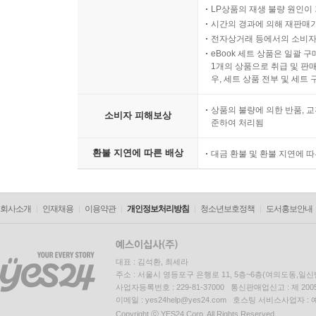
LP상품의 재생 불량 원인이 기
시간의 경과에 의해 재판매가
전자상거래 등에서의 소비자
eBook 세트 상품은 일괄 
1개의 상품으로 취급 및 판매
우, 세트 상품 전부 및 세트
상품의 불량에 의한 반품, 교
소비자 피해보상
준하여 처리됨
환불 지연에 따른 배상
대금 환불 및 환불 지연에 
회사소개
인재채용
이용약관
개인정보처리방침
청소년보호정책
도서홍보안내
대표 : 김석환, 최세라
주소 : 서울시 영등포구 은행로 11, 5층~6층(여의도동,일신
사업자등록번호 : 229-81-37000 통신판매업신고 : 제 200
이메일 : yes24help@yes24.com 호스팅 서비스사업자 :
Copyright ⓒ YES24 Corp. All Rights Reserved.