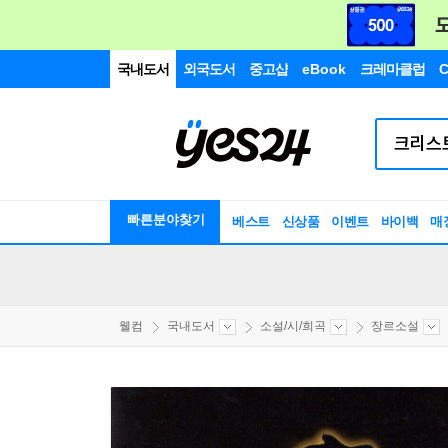
국내도서
외국도서
중고샵
eBook
크레마클럽
C
빠른분야찾기
베스트
신상품
이벤트
바이백
매
웰컴
국내도서
소설/시/희곡
장르소설