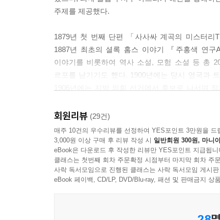
경향이 있다네」
주제를 제공했다.
「하지만 자넨 그런 소질이 유전이라는 걸 어떻게 
「왜냐하면 마이크로프트 형은 나보다 훨씬 더 풍
1879년 첫 번째 단편 「사사싸 계곡의 미스터리The 
1887년 최초의 셜록 홈스 이야기 『주홍색 연구A
--- p.264
이야기를 비롯하여 역사 소설, 모험 소설 등 총 
르포를 남기기도 했다. 1900년에는 당시 영국과 
1906년에는 지방 의회 선거에서 후보로 나서며 
발표하며 소설가로서 인기를 누리고 1930년 사망하
회원리뷰
(29건)
코넌 도일이 에드거 앨런 포와 에밀 가보리오의 영향
매주 10건의 우수리뷰를 선정하여 YES포인트 3만원을 드
소개되었다. 괴팍한 성격과 탁월한 재능으로 카리
3,000원 이상 구매 후 리뷰 작성 시
일반회원 300원, 마니아
eBook은 다운로드 후 작성한 리뷰만 YES포인트 지급됩니
실제 인물이라고 믿게 되기까지 했다. 홈스 연재물
클래스는 첫번째 회차 주문확정 시점부터 마지막 회차 주문
『스트랜드Strand』지에 연재되었던 『바스커빌가의 개Th
사락 독서모임으로 진행된 클래스는 사락 독서모임 게시판
등, 뛰어난 묘사와 숨 막히는 전개로 셜록 홈스가 
eBook 페이백, CD/LP, DVD/Blu-ray, 패션 및 판매금
도일의 다른 작품으로는 『네 개의 서명The Sign of Fou
홈스의 회상The Memoirs of Sherlock Holm
28
명