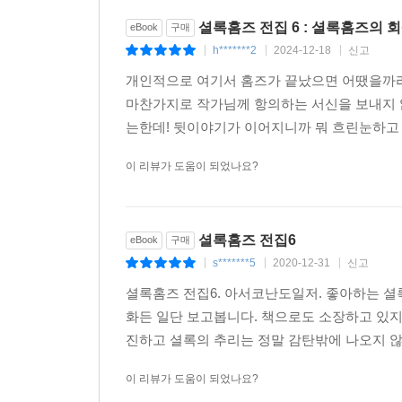
셜록홈즈 전집 6 : 셜록홈즈의 
eBook
구매
h*******2
2024-12-18
신고
|
|
|
개인적으로 여기서 홈즈가 끝났으면 어땠을까라
마찬가지로 작가님께 항의하는 서신을 보내지
는한데! 뒷이야기가 이어지니까 뭐 흐린눈하고
이 리뷰가 도움이 되었나요?
셜록홈즈 전집6
eBook
구매
s*******5
2020-12-31
신고
|
|
|
셜록홈즈 전집6. 아서코난도일저. 좋아하는 
화든 일단 보고봅니다. 책으로도 소장하고 있
진하고 셜록의 추리는 정말 감탄밖에 나오지 
이 리뷰가 도움이 되었나요?