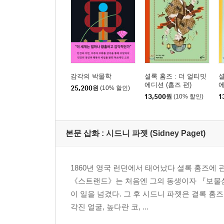
감각의 박물학
셜록 홈즈 : 더 얼티밋
셜
에디션 (홈즈 편)
에
25,200
원
(10% 할인)
13,500
원
(10% 할인)
1
본문 삽화 : 시드니 파젯 (Sidney Paget)
1860년 영국 런던에서 태어났다 셜록 홈즈에
《스트랜드》는 처음엔 그의 동생이자 『보물섬
이 일을 넘겼다. 그 후 시드니 파젯은 결록 홈
각진 얼굴, 높다란 코, ...