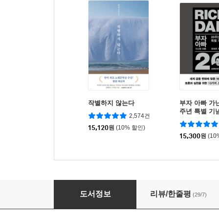
작별하지 않는다
부자 아빠 가난
주년 특별 기
2,574건
15,120
원
(10% 할인)
15,300
원
(10
셜록 홈즈 전집 6
도서정보
리뷰/한줄평
(29/7)