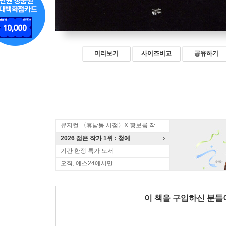
미리보기
사이즈비교
공유하기
뮤지컬 〈휴남동 서점〉X 황보름 작가 북토크
2026 젊은 작가 1위 : 청예
기간 한정 특가 도서
오직, 예스24에서만
이 책을 구입하신 분