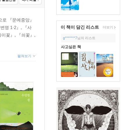
」으로 『문예중앙』
이 책이 담긴
리스트
명 1·2』, 『사
더보기
종이꽃』, 『쇠꽃』,
g*******7
님의 리스트
사고싶은 책
펼쳐보기