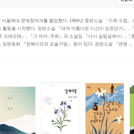
나 서울예대 문예창작과를 졸업했다. 1984년 중편소설 「가족 수첩
 활동을 시작했다. 장편소설 『내게 아름다운 시간이 있었던가』, 『변
주 오래오래』, 『그 여자, 무희』과 소설집 『다시 갈림길에서』,『
 장편동화 『정혜이모와 요술가방』 등이 있다. 장편소설 『변명 ...