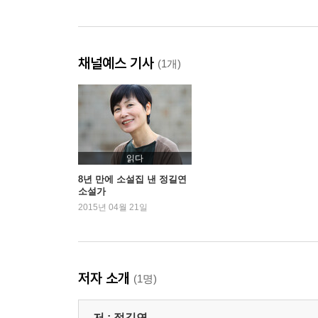
채널예스 기사
(1개)
읽다
8년 만에 소설집 낸 정길연
소설가
2015년 04월 21일
저자 소개
(1명)
저 :
정길연