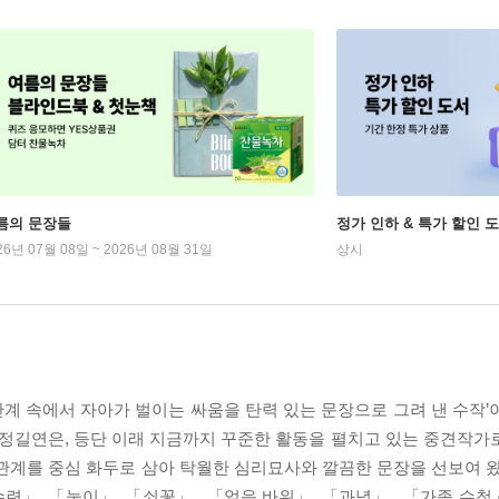
름의 문장들
정가 인하 & 특가 할인 
26년 07월 08일 ~ 2026년 08월 31일
상시
관계 속에서 자아가 벌이는 싸움을 탄력 있는 문장으로 그려 낸 수작’
정길연은, 등단 이래 지금까지 꾸준한 활동을 펼치고 있는 중견작가
관계를 중심 화두로 삼아 탁월한 심리묘사와 깔끔한 문장을 선보여 왔
」, 「눌이」, 「쇠꽃」 , 「얼음 바위」, 「과녁」 , 「가족 수첩