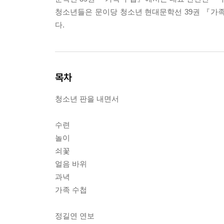
청소년들은 문이당 청소년 현대문학선 39권 『가
다.
목차
청소년 판을 내면서
수련
놀이
쇠꽃
얼음 바위
과녁
가족 수첩
정길연 연보