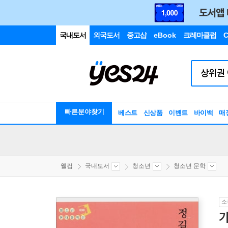
국내도서
외국도서
중고샵
eBook
크레마클럽
C
빠른분야찾기
베스트
신상품
이벤트
바이백
매
웰컴
국내도서
청소년
청소년 문학
소