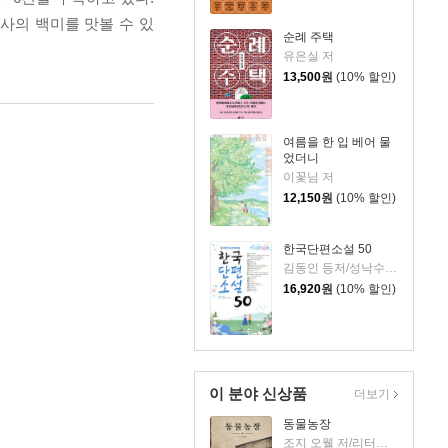
사의 백미를 맛볼 수 있
순례 주택
유은실 저
13,500
원
(10% 할인)
여름을 한 입 베어 물
었더니
이꽃님 저
12,150
원
(10% 할인)
한국단편소설 50
김동인 등저/성낙수,박찬영,김형주 공편
16,920
원
(10% 할인)
이 분야 신상품
더보기
동물농장
조지 오웰 저/리터링크 역