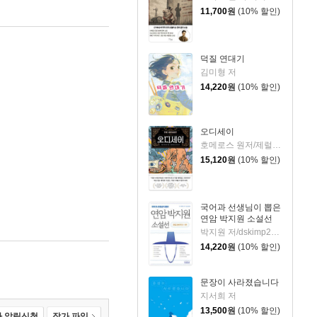
11,700
원
(10% 할인)
덕질 연대기
김미형 저
14,220
원
(10% 할인)
오디세이
호메로스 원저/제럴딘 매코크런 글/김재용 역/장시은 감수
15,120
원
(10% 할인)
국어과 선생님이 뽑은
연암 박지원 소설선
박지원 저/dskimp2000 편
14,220
원
(10% 할인)
문장이 사라졌습니다
지서희 저
13,500
원
(10% 할인)
 알림신청
작가 파일