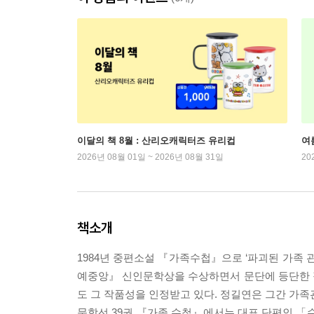
이달의 책 8월 : 산리오캐릭터즈 유리컵
여
2026년 08월 01일 ~ 2026년 08월 31일
20
책소개
1984년 중편소설 『가족수첩』으로 ‘파괴된 가족 
예중앙』 신인문학상을 수상하면서 문단에 등단한 
도 그 작품성을 인정받고 있다. 정길연은 그간 가족
문학선 39권 『가족 수첩』에서는 대표 단편인 「수련