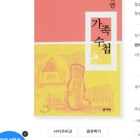
정
첫
정
판
Y
결
배
배
사이즈비교
공유하기