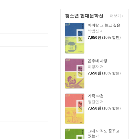
청소년 현대문학선
더보기
바이칼 그 높고 깊은
박범신 저
7,650
원
(10% 할인)
꼽추네 사랑
이경자 저
7,650
원
(10% 할인)
가족 수첩
정길연 저
7,650
원
(10% 할인)
그대 아직도 꿈꾸고
있는가