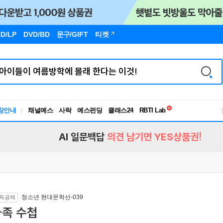
D/LP
DVD/BD
문구
/GIFT
티켓
독서유형검사
RBTI Lab
장안내
채널예스
사락
예스펀딩
클래스24
독서유형검사
AI 일문백답
의견 남기면 YES상품권!
청소년 현대문학선-039
득공제
가족 수첩