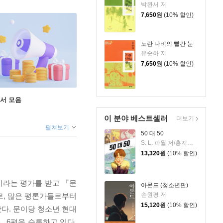
박완서 저
7,650
원
(10% 할인)
노란 나비의 빨간 눈
유순하 저
7,650
원
(10% 할인)
도서 모음
이 분야 베스트셀러
더보기
펼쳐보기
50 대 50
S. L. 파월 저/홍지연 역
13,320
원
(10% 할인)
이라는 평가를 받고 『문
아몬드 (청소년판)
손원평 저
로, 많은 평론가들로부터
15,120
원
(10% 할인)
다. 문이당 청소년 현대
」 6편을 수록하고 있다.