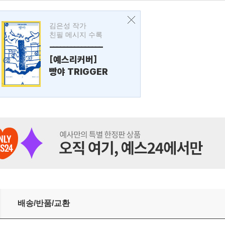
김은성 작가
친필 메시지 수록
---------------
[예스리커버]
빵야 TRIGGER
배송/반품/교환