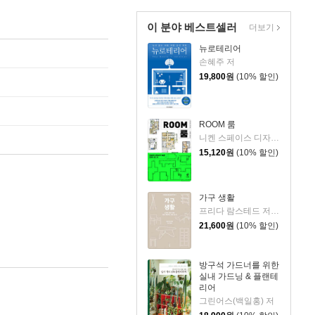
이 분야 베스트셀러
더보기
뉴로테리어
손혜주 저
19,800
원
(10% 할인)
ROOM 룸
니켄 스페이스 디자인 저/김미화 역
15,120
원
(10% 할인)
가구 생활
프리다 람스테드 저/김난령 역
21,600
원
(10% 할인)
방구석 가드너를 위한
실내 가드닝 & 플랜테
리어
그린어스(백일홍) 저