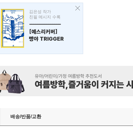
김은성 작가
친필 메시지 수록
---------------
[예스리커버]
빵야 TRIGGER
배송/반품/교환