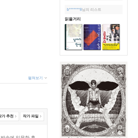
b*******8
님의 리스트
읽을거리
펼쳐보기
작가 추천
작가 파일
 방송에 입문한 후,