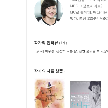
MBC 〈정보데이트〉 
돌 … 친밀한 향기가 담긴 자연 그대로의 모습
MC로 활약해, 매끄러운
13. 에세이_ 흙처럼 친밀하게, 돌처럼 묵직하게
았다. 또한 1994년 M
14. 숨쉬는 집 4_ 돌과 흙이 살아있는 자연주의 공간
15. 숨쉬는 집 5_ 정감이 묻어나는 돌 정원이 있는 
16. 돌, 생활 속에 끌어들이기_ 그저놓아만 두어도
17. 인테리어 레슨_ 내추럴한 돌 소재를 개성 있게
작가와 인터뷰
(1개)
Interior Dictionary
[읽다]
허수경 “완전히 다른 삶, 한번 꿈꿔볼 수 있잖
Part 2 : 숨쉬는 집을 만들기 위해 알아두어야 할 
18. 평형별 예산 짜기
작가의 다른 상품
19. 실례집 4곳의 개조 비용
20. 개조를 위한 인테리어 일정표
21. 쇼핑가이드1 antique
22. 쇼핑가이드2 wood
23. 쇼핑가이드3 unbalance
24. 쇼핑가이드4 stone