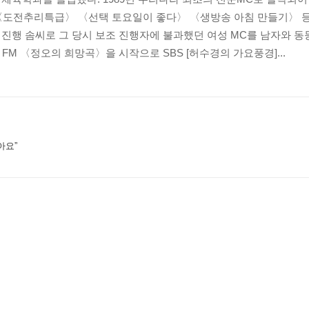
〈도전추리특급〉 〈선택 토요일이 좋다〉 〈생방송 아침 만들기〉 
 진행 솜씨로 그 당시 보조 진행자에 불과했던 여성 MC를 남자와 
BC FM 〈정오의 희망곡〉을 시작으로 SBS [허수경의 가요풍경]...
집
 자연의 숨결이 느껴지는 … 돌
 활용하는 요령이 있을까요?
아요”
인테리어 정보