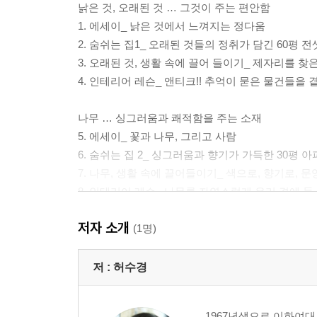
낡은 것, 오래된 것 … 그것이 주는 편안함
1. 에세이_ 낡은 것에서 느껴지는 정다움
2. 숨쉬는 집1_ 오래된 것들의 정취가 담긴 60평 
3. 오래된 것, 생활 속에 끌어 들이기_ 제자리를 찾
4. 인테리어 레슨_ 앤티크!! 추억이 묻은 물건들을 
나무 … 싱그러움과 쾌적함을 주는 소재
5. 에세이_ 꽃과 나무, 그리고 사람
6. 숨쉬는 집 2_ 싱그러움과 향기가 가득한 30평 
7. 나무, 생활 속에 끌어들이기_ 색으로, 향기로, 
8. 인테리어 레슨_ 나무를 자연스럽게 우리 곁에 둘
저자 소개
언밸런스 … 남들과는 다른 나만의 개성 표현
(1명)
9. 에세이_ 언밸런스의 미학
10. 숨쉬는 집3_ 고정관념을 깨고 자유로워진 40
저 :
허수경
11. 언밸런스, 생활 속에 끌어들이기_ 개성이 있
12. 인테리어 레슨_ 언밸런스, 쉽게 할 수 있는 꾸
1967년생으로 이화여대