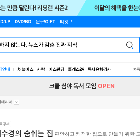
D/LP
DVD/BD
문구
/GIFT
티켓
장안내
채널예스
사락
예스펀딩
클래스24
독서유형검사
여
RBTI Lab
독서유형검사
크클 심야 독서 모임
OPEN
인테리어
득공제
허수경의 숨쉬는 집
편안하고 쾌적한 집으로 만들기 위한 