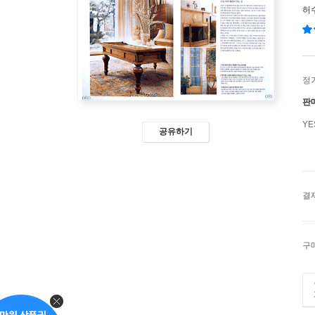
허
정
판
Y
공유하기
결
구