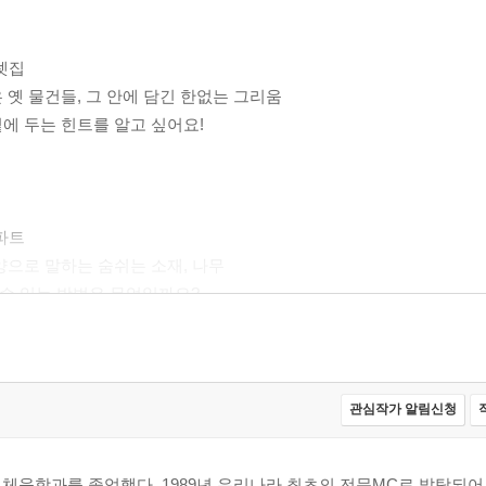
전셋집
은 옛 물건들, 그 안에 담긴 한없는 그리움
곁에 두는 힌트를 알고 싶어요!
아파트
문양으로 말하는 숨쉬는 소재, 나무
 수 있는 방법은 무엇일까요?
평대 아파트
관심작가 알림신청
는 물건들의 자리매김, 그로인해 얻어지는 자유로움
밈 힌트는 무엇일까요?
 체육학과를 졸업했다. 1989년 우리나라 최초의 전문MC로 발탁되어