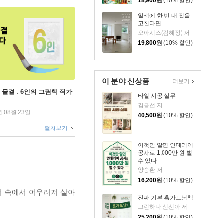
18,900
원
(10% 할인)
일생에 한 번 내 집을
고친다면
오아시스(김혜정) 저
19,800
원
(10% 할인)
이 분야 신상품
더보기
 물결 : 6인의 그림책 작가
타일 시공 실무
김금선 저
년 08월 23일
40,500
원
(10% 할인)
펼쳐보기
이것만 알면 인테리어
공사로 1,000만 원 벌
수 있다
양승환 저
16,200
원
(10% 할인)
어 속에서 어우러져 살아
진짜 기본 홈가드닝책
그린하나 신선아 저
25,200
원
(10% 할인)