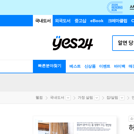
국내도서
외국도서
중고샵
eBook
크레마클럽
C
빠른분야찾기
베스트
신상품
이벤트
바이백
매
웰컴
국내도서
가정 살림
집/살림
소