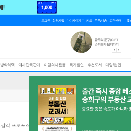
로그인
회원가입
마이페이지
카트
주문/배송
고객센터
Gl
름방학혜택
예사단독판매
이달의사은품
특가할인
추천도서
대량/법인
고감각 프로포즈
[ 200*295mm, 비디오테이프 ]