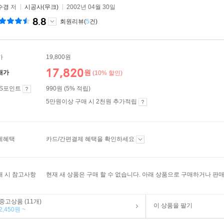
수경
저
시공사(무크)
2002년 04월 30일
8.8
회원리뷰(
5
건)
가
19,800원
17,820
원
매가
(10% 할인)
ES포인트
990원 (5% 적립)
5만원이상 구매 시 2천원 추가적립
제혜택
카드/간편결제 혜택을 확인하세요
매 시 참고사항
현재 새 상품은 구매 할 수 없습니다. 아래 상품으로 구매하거나 판매
중고상품 (11개)
이 상품을 팔기
2,450원 ~