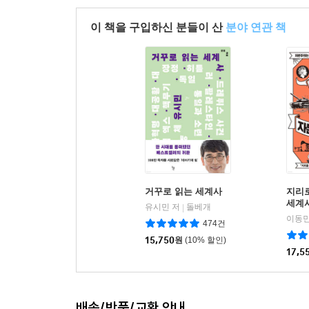
이 책을 구입하신 분들이 산
분야 연관 책
거꾸로 읽는 세계사
지리
세계
유시민 저
돌베개
|
이동민
474건
15,750
원
(10% 할인)
17,5
배송/반품/교환 안내