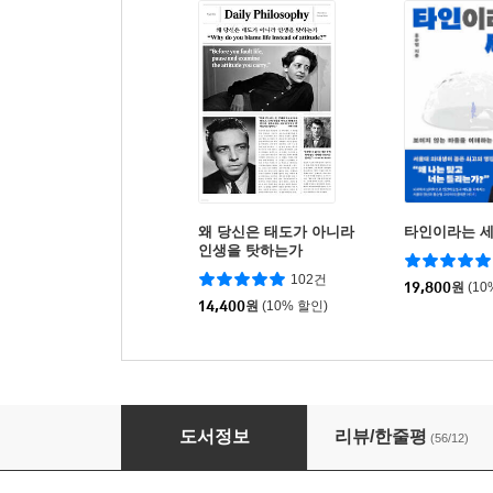
왜 당신은 태도가 아니라
타인이라는 
인생을 탓하는가
102건
19,800
원
(10
14,400
원
(10% 할인)
로마인 이야기 10
도서정보
리뷰/한줄평
(56/12)