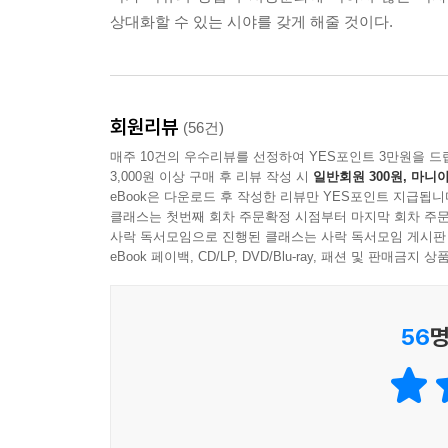
상대화할 수 있는 시야를 갖게 해줄 것이다.
개방을 추구했다. 그래서 적에게도 유리하고 나에
경제적으로 여유가 없기때문일까. 아니면 인프라 
부딪혀도 자신 있다는 개념과 사고가 있었기에 로
데 필요한 강한 정치적 의지가 부족해서 일까. 그것
시대이다. 인터넷의 가장 큰 특징은 개방이다. 이
--- p.336
가장 확실한 역사적 교훈이 로마이다. 어찌보면, 
회원리뷰
(56건)
대처는 이미 끝난 것이다.
가정내 의료의 담당자는 가부장이었다. 로마의 가부
매주 10건의 우수리뷰를 선정하여 YES포인트 3만원을 드
라 집안이나 농장에서 일하는 노예들의 건강 상태까
3,000원 이상 구매 후 리뷰 작성 시
일반회원 300원, 마니아
또하나. 로마의 문화는 추상적이지 않고, 실제적이다
급된 것은 각 가정의 가부장이라는 독자층이 존재했기
eBook은 다운로드 후 작성한 리뷰만 YES포인트 지급됩니
할 수 있다. 그러나 이집트인은 그 힘과 역량으로
클래스는 첫번째 회차 주문확정 시점부터 마지막 회차 주문
예는 치료를 도우면서 배운다. 이리하여 '노예 의사
위해서 피라밋을 만들었다. 그러나 로마인은 다수
사락 독서모임으로 진행된 클래스는 사락 독서모임 게시판
eBook 페이백, CD/LP, DVD/Blu-ray, 패션 및 판매금
현세를 위해서 도로를 만들었다. 플리니우스는 이렇게
의료가 '가부장'(파테르 파밀리아스)의 역할이었던 
힘을 어떻게 생산에 연결시키느냐가 더 중요하다.
버지'로 존경받는 히포크라테스의 의학도 본질적으
것이다.
음식과 적당한 노동, 충분한 수면과 위생이 보장되어
56
명
사무엘 헌틴텅은 『문화가 중요하다』(Culture 
가정이나 농장에서 일하는 노예들의 건강에도 늘 신
강함도 바로 이런 문화와 사고에 있었다. 문화는 공
실을 막기 위한 배려에 불과했다. 그래도 어쨌든 고
이 사회를 변화시키기 위한 가장 중요한 일이 문화라
--- p.286