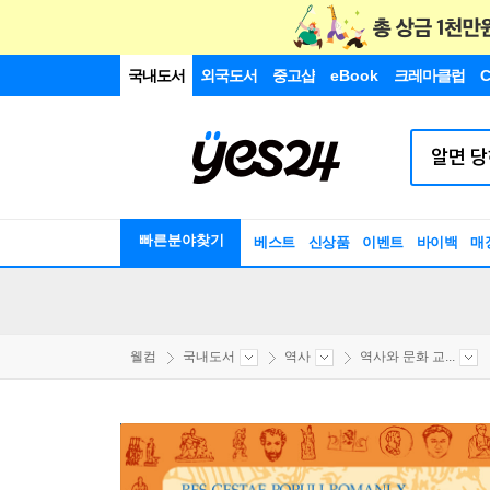
국내도서
외국도서
중고샵
eBook
크레마클럽
C
빠른분야찾기
베스트
신상품
이벤트
바이백
매
웰컴
국내도서
역사
역사와 문화 교...