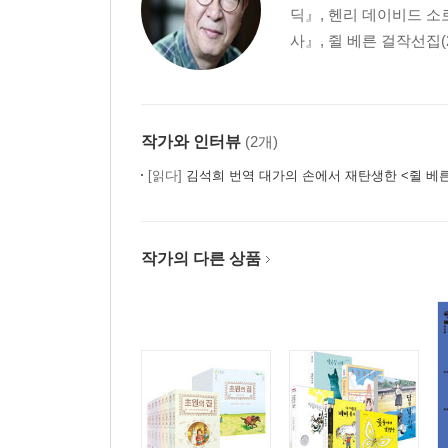
딕』, 헨리 데이비드 소
사』, 쥘 베른 걸작선집(
작가와 인터뷰
(2개)
[읽다]
김석희 번역 대가의 손에서 재탄생한 <쥘 베
작가의 다른 상품