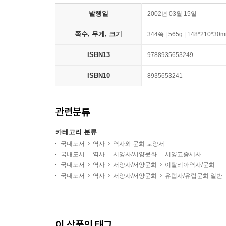
발행일
2002년 03월 15일
쪽수, 무게, 크기
344쪽 | 565g | 148*210*30
ISBN13
9788935653249
ISBN10
8935653241
관련분류
카테고리 분류
국내도서
역사
역사와 문화 교양서
국내도서
역사
서양사/서양문화
서양고중세사
국내도서
역사
서양사/서양문화
이탈리아역사/문화
국내도서
역사
서양사/서양문화
유럽사/유럽문화 일반
이 상품의 태그