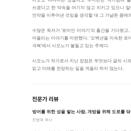
로마의 패권 아래서 함께 사는 사람이라는 것만으로
쓰겠다고 한 약속을 어기지 않고 지키고 있으니 말
언약을 이루어낸 것임을 생각할 대 그 가냘픈 몸매의
일찍이 호메로스는 노래했다. 지상은 만인의 것이라고
록했다. 그리고 그후에도 하천에는 다리를 놓고, 평
수많은 독자가 '로마인 이야기'의 출간을 기다렸고,
했다. 게다가 제국 전역의 안정을 위한 방위체제를 
어울리는 이야기를 마련했다. '오백년을 지속한 로마
여 당신들 로마인은 로마 시민이 아닌 자들에게도 질서
극복'에서 시오노가 붙들고 있는 주제다.
- A.D 143. 그리스인 철학자 아리스티데스
시오노가 작가로서 지닌 장점은 무엇보다 글의 시
--- p.215
읽고 미래를 전망하는 일을 게을리 하지 않는다.
사회는 어떤 하나의 사고방식으로 통일되어야 한다
각에 따라 다시 조직하는 문제를 생각하고 실행하는
뒤, 로마제국은 멸망했다.
전문가 리뷰
남은 것은 기독교 제국이라고 말하는 편이 적절한
방어를 위한 성을 쌓는 사람, 개방을 위해 도로를 
'무세이온'도 곧 폐교된다. 의심을 품는 것이 연구의
전병욱 목사
--- p.332