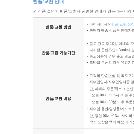
반품/교환 안내
※ 상품 설명에 반품/교환과 관련한 안내가 있는경우 아래 
마이페이지 >
반품/교환 신청
반품/교환 방법
판매자 배송 상품은 판매자와
출고 완료 후 10일 이내의 
디지털 콘텐츠인 eBook의 
반품/교환 가능기간
중고상품의 경우 출고 완료일
모바일 쿠폰의 경우 유효기간(
고객의 단순변심 및 착오구
직수입양서/직수입일서중 일
단, 아래의 주문/취소 조건인
오늘 00시 ~ 06시 30분 
반품/교환 비용
오늘 06시 30분 이후 주문
직수입 음반/영상물/기프트 
단, 당일 00시~13시 사이
박스 포장은 택배 배송이 가