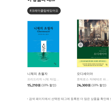
#크레마클럽에있어요
니체의 초월자
오디세이아
프리드리히 니체 저/김철 편역
히읏
호메로스 저/페테르 파울 루벤스 그림/박문재 역
|
15,210
원
(10% 할인)
24,300
원
(10% 할인)
검색 페이지에서 선택된 태그에 등록된 더 많은 상품을 확인해 