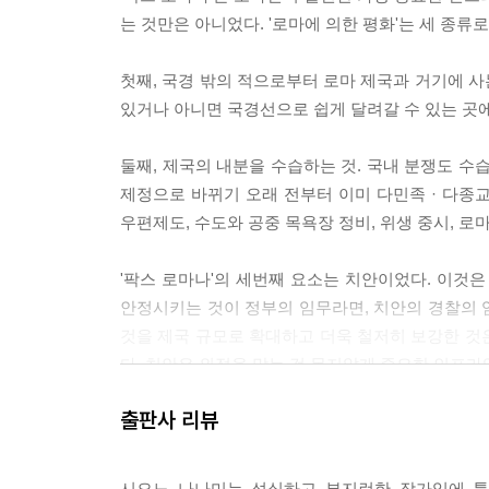
는 것만은 아니었다. '로마에 의한 평화'는 세 종류로
첫째, 국경 밖의 적으로부터 로마 제국과 거기에 
있거나 아니면 국경선으로 쉽게 달려갈 수 있는 곳
둘째, 제국의 내분을 수습하는 것. 국내 분쟁도 수
제정으로 바뀌기 오래 전부터 이미 다민족 · 다종교
우편제도, 수도와 공중 목욕장 정비, 위생 중시, 로
'팍스 로마나'의 세번째 요소는 치안이었다. 이것
안정시키는 것이 정부의 임무라면, 치안의 경찰의 
것을 제국 규모로 확대하고 더욱 철저히 보강한 것은
다. 치안은 외적을 막는 것 못지않게 중요한 인프라
--- pp.114-115
출판사 리뷰
이제는 나 같은 그리스인도, 아니 다른 어느 민족도
없이, 자유롭고 안전하게 원하는 곳으로 여행할 수 
시오노 나나미는 성실하고 부지런한 작가임에 틀림