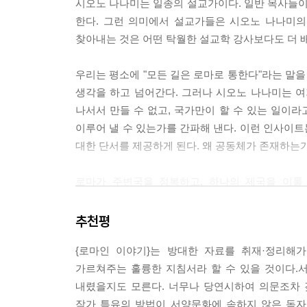
시오노 나나미는 일종의 설교가이다. 일반 목사들이 '성경
한다. 그런 의미에서 설교가들은 시오노 나나미의
로마가도는 주된 목적이 군사용이었기 때문에 군단
찾아내는 것은 어떤 탁월한 설교학 강사보다도 더 배
설회사가 입찰을 통해 도급을 맡았기 때문에 수도 
면 클라디우스 수도와 새 ㅏ니오 수도의 총건설비는 
우리는 평소에 "모든 길은 로마로 통한다"라는 말을
가 되는 거리에 수도간을 놓는 공사였다.
생각을 하고 넘어간다. 그러나 시오노 나나미는 여기서 
나서서 만들 수 없고, 국가만이 할 수 있는 일이
--- p.257
이루어 낼 수 있는가를 간파해 낸다. 이런 인사이
로마 가도와 더불어 로마의 인프라를 대표하는 수
대한 단서를 제공하게 된다. 왜 공동체가 존재하는
을 남겼다.
로마가 주변국을 정복하고, 하나의 제국을 이룰
'그리스의 미술품은 아름답기로 유명하지만, 일상생활
군사력으로 1,000년의 제국을 유지하는 것은 불
때문이다. 21세기를 지식 사회라고 한다. 그러나 
추천평
--- pp.62-63
주변국이 상상도 못한 개념과 사고를 가지고 있었다
{로마인 이야기}는 방대한 자료를 취재·정리해
늘날에도 선진국에는 도로와 철도가 완비되어 있기 
가르쳐주는 훌륭한 지침서라 할 수 있을 것이다.
중국은 방어를 위해서 5천 킬로미터의 만리장성을 
할 수 없기 땜누에 오히려 인프라의 중요성을 절실
내렸을지도 모른다. 너무나 당연시하여 의문조차 
방어를 생각하면 성을 쌓아야 한다. 그러나 그 성은
다.
작가 특유의 방법이 서양문화에 속하지 않은 독자
문을 만들라." 작은 문으로도 무너지는 것이 성이