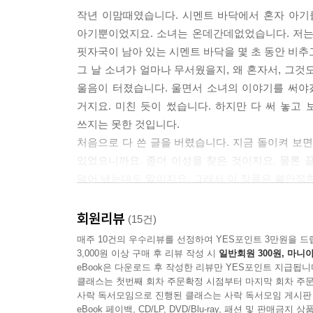
작년 이맘때였습니다. 시멘트 바닥에서 혼자 아기
아기뿐이었지요. 소녀는 온데간데없었습니다. 저는
핏자국이 남아 있는 시멘트 바닥을 몇 초 동안 비추
그 날 소녀가 얼마나 무서웠을지, 왜 혼자서, 그
울음이 터졌습니다. 울면서 소녀의 이야기를 써야
거지요. 미친 듯이 썼습니다. 하지만 다 써 놓고
쓰지는 못한 것입니다.
처음으로 다 쓴 글을 버렸습니다. 지금 돌이켜 보면
있었으니까요. 좀더 이성을 찾은 것이지요. 물론 
덜어 냈는데도 말이지요. 그래서 이 작품은 불안정한
무엇보다, 주홍이가 꿋꿋하게 살아 나가는 결말을
싶었는데, 너무너무 붙잡고 싶었는데 그러지 못했습니
회원리뷰
(15건)
저와 가까운 분들께 작품을 보여 드렸더니 왜 하필
매주 10건의 우수리뷰를 선정하여 YES포인트 3만원을 드
공개합니다.
3,000원 이상 구매 후 리뷰 작성 시
일반회원 300원, 마니아
eBook은 다운로드 후 작성한 리뷰만 YES포인트 지급됩니
처음 쓴 글을 버려야 겠다고 마음먹은 날이었습
클래스는 첫번째 회차 주문확정 시점부터 마지막 회차 주문
순간순간이 괴롭고 나 자신이 그렇게 못나게 느껴
사락 독서모임으로 진행된 클래스는 사락 독서모임 게시판
기나긴 꿈 속에 참으로 많은 사람들이 등장해서 
eBook 페이백, CD/LP, DVD/Blu-ray, 패션 및 판매금