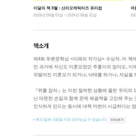
이달의 책 8월 : 산리오캐릭터즈 유리컵
여
2026년 08월 01일 ~ 2026년 08월 31일
20
책소개
제4회 푸른문학상 <미래의 작가상> 수상작. 이 책
만 과거에 자신도 미혼모였던 주홍이의 엄마도, 이제
외떨어진 미혼모가 되거나, 낙태를 하거나, 자살을 
『쥐를 잡자』는 이런 절박한 상황에 몰린 우리의 1
닌 따뜻한 손길과 함께 문제 해결책을 고민해 주는 
인식하게 만드는 동시에 대책 마련이 시급하다는 점
책의 일부 내용을 미리 읽어보실 수 있습니다.
미리보기