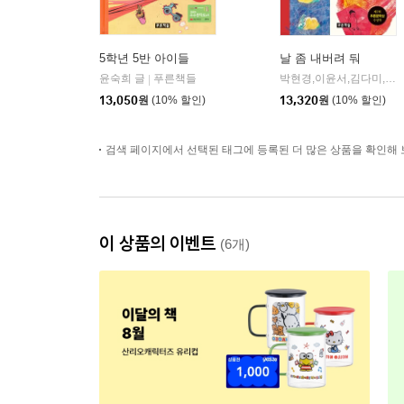
5학년 5반 아이들
날 좀 내버려 둬
윤숙희 글
푸른책들
박현경,이윤서,김다미,양인자,이미현,신지영,문성희,류은 공저
|
13,050
원
(10% 할인)
13,320
원
(10% 할인)
검색 페이지에서 선택된 태그에 등록된 더 많은 상품을 확인해 
이 상품의 이벤트
(6개)