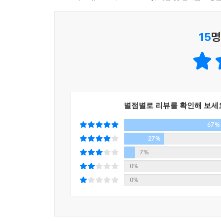
말았어요. 저 쥐를 어떻게 잡을까 궁리하다가 깼
같았어요. “어리광은 그만 피워! 다시 쓰면 되잖아
낙태 전후 몸과 마음의 변화는 이름을 밝힐 수 없는
15
명
기억이 아직도 생생합니다. 그 분께 고맙다는 말씀과
푹 주무시라고요.
부모님과 수많은 나의 선생님들, 그리고 기댈 곳이 
2007년 5월 꼭꼭 숨고 싶은 날에
별점별로 리뷰를 확인해 보세
임태희
67%
<미래의 작가상> 부분 심사 소감
27%
7%
원치 않는 임신을 한 고1 여학생의 낙태와 자살
0%
주는 상징성이나 호기심이 긴장감을 유발시키며 끝까
0%
이야기는 강렬하고 흡인력이 있으며 성에 대해서
강박증을 갖고 똑같이 강렬한 톤으로 이야기한다는
가르쳐 주는 것이고, 신인에게 필요한 것은 열정
신인이라는 점에서 수상작으로 정했다.