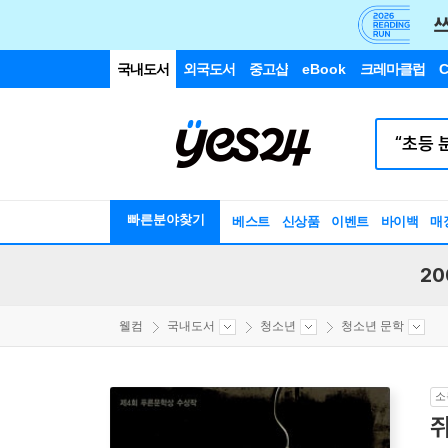
국내도서
외국도서
중고샵
eBook
크레마클럽
C
빠른분야찾기
베스트
신상품
이벤트
바이백
매
20
웰컴
국내도서
청소년
청소년 문학
소