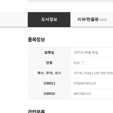
쥐를 잡자
도서정보
리뷰/한줄평
(15/3)
품목정보
발행일
2007년 06월 30일
판형
양장
쪽수, 무게, 크기
157쪽 | 318g | 128*188*20
ISBN13
9788957981115
ISBN10
895798111X
관련분류