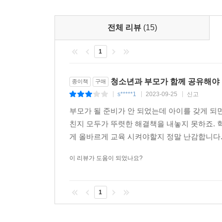
-제4회 <푸른문학상> 심사 소감 중에서 (강숙인, 
전체 리뷰
(15)
1
청소년과 부모가 함께 공유해야 
종이책
구매
s*****1
2023-09-25
신고
|
|
|
부모가 될 준비가 안 되었는데 아이를 갖게 되
친지 모두가 뚜렷한 해결책을 내놓지 못하죠.
게 올바르게 교육 시켜야할지 정말 난감합니다. 
이 리뷰가 도움이 되었나요?
1