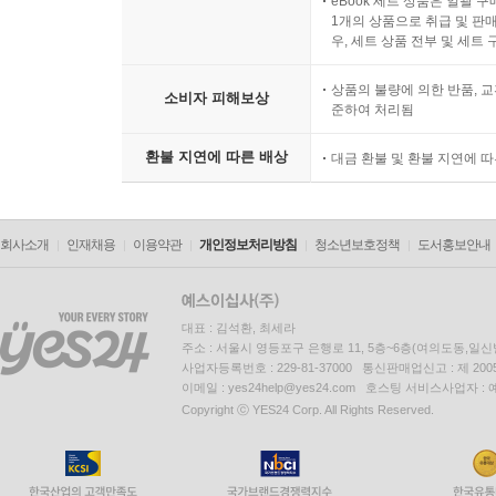
eBook 세트 상품은 일괄 
1개의 상품으로 취급 및 판매
우, 세트 상품 전부 및 세트
상품의 불량에 의한 반품, 교
소비자 피해보상
준하여 처리됨
환불 지연에 따른 배상
대금 환불 및 환불 지연에 
회사소개
인재채용
이용약관
개인정보처리방침
청소년보호정책
도서홍보안내
대표 : 김석환, 최세라
주소 : 서울시 영등포구 은행로 11, 5층~6층(여의도동,일신
사업자등록번호 : 229-81-37000 통신판매업신고 : 제 200
이메일 : yes24help@yes24.com 호스팅 서비스사업자 :
Copyright ⓒ YES24 Corp. All Rights Reserved.