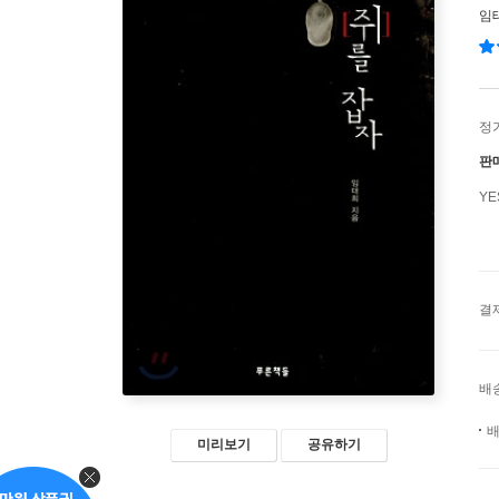
임
정
판
Y
결
배
배
미리보기
공유하기