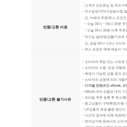
고객의 단순변심 및 착오구
직수입양서/직수입일서중 일
단, 아래의 주문/취소 조건인
오늘 00시 ~ 06시 30분 
반품/교환 비용
오늘 06시 30분 이후 주문
직수입 음반/영상물/기프트 
단, 당일 00시~13시 사이
박스 포장은 택배 배송이 가
소비자의 책임 있는 사유로 
소비자의 사용, 포장 개봉에 
복제가 가능한 상품 등의 포장을 
소비자의 요청에 따라 개별
디지털 컨텐츠인 eBook, 
eBook 대여 상품은 대여 기
모바일 쿠폰 등록 후 취소/환
반품/교환 불가사유
중고상품이 구매확정(자동 
LP상품의 재생 불량 원인이 기
시간의 경과에 의해 재판매가
전자상거래 등에서의 소비자