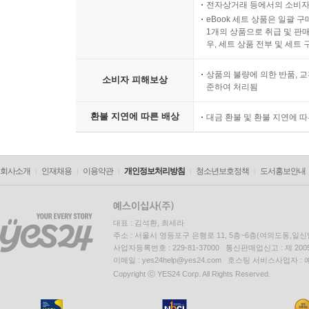
전자상거래 등에서의 소비자
eBook 세트 상품은 일괄 
1개의 상품으로 취급 및 판매
우, 세트 상품 전부 및 세트
상품의 불량에 의한 반품, 교
소비자 피해보상
준하여 처리됨
환불 지연에 따른 배상
대금 환불 및 환불 지연에 
회사소개
인재채용
이용약관
개인정보처리방침
청소년보호정책
도서홍보안내
대표 : 김석환, 최세라
주소 : 서울시 영등포구 은행로 11, 5층~6층(여의도동,일신
사업자등록번호 : 229-81-37000 통신판매업신고 : 제 200
이메일 : yes24help@yes24.com 호스팅 서비스사업자 :
Copyright ⓒ YES24 Corp. All Rights Reserved.