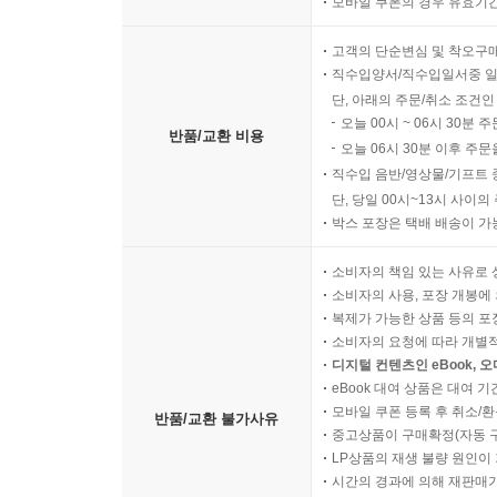
모바일 쿠폰의 경우 유효기간(
고객의 단순변심 및 착오구
직수입양서/직수입일서중 일
단, 아래의 주문/취소 조건인
오늘 00시 ~ 06시 30분 
반품/교환 비용
오늘 06시 30분 이후 주문
직수입 음반/영상물/기프트 
단, 당일 00시~13시 사이
박스 포장은 택배 배송이 가
소비자의 책임 있는 사유로 
소비자의 사용, 포장 개봉에 
복제가 가능한 상품 등의 포장을 
소비자의 요청에 따라 개별
디지털 컨텐츠인 eBook, 
eBook 대여 상품은 대여 기
모바일 쿠폰 등록 후 취소/환
반품/교환 불가사유
중고상품이 구매확정(자동 
LP상품의 재생 불량 원인이 기
시간의 경과에 의해 재판매가