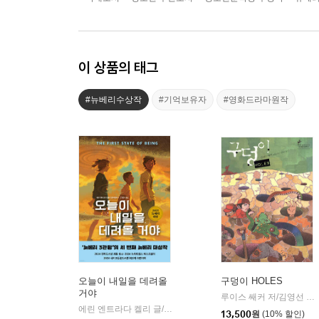
이 상품의 태그
#뉴베리수상작
#기억보유자
#영화드라마원작
오늘이 내일을 데려올
구덩이 HOLES
거야
루이스 쌔커 저/김영선 역
|
에린 엔트라다 켈리 글/고정아 역
책읽는곰
|
13,500
원
(10% 할인)