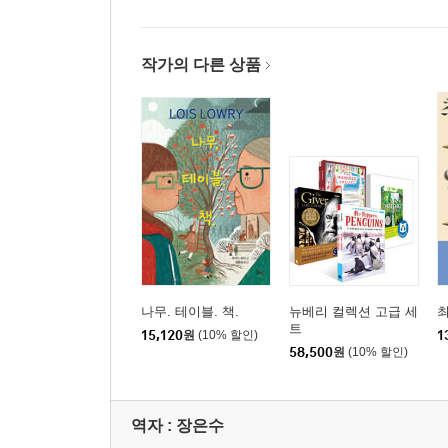
작가의 다른 상품
나무. 테이블. 책.
뉴베리 컬렉션 고급 세
트
15,120
원
(10% 할인)
1
58,500
원
(10% 할인)
역자 : 장은수