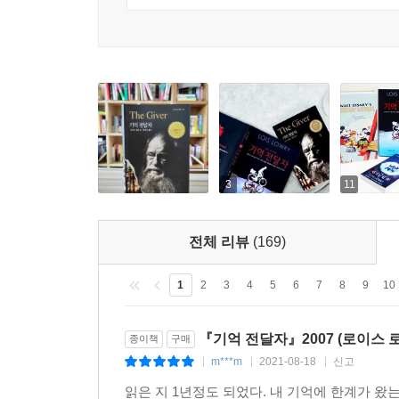
3
11
전체 리뷰
(169)
1
2
3
4
5
6
7
8
9
10
『기억 전달자』2007 (로이스 
종이책
구매
m***m
2021-08-18
신고
|
|
|
읽은 지 1년정도 되었다. 내 기억에 한계가 왔