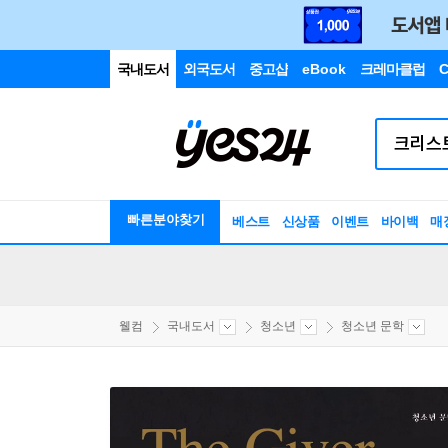
국내도서
외국도서
중고샵
eBook
크레마클럽
C
빠른분야찾기
베스트
신상품
이벤트
바이백
매
웰컴
국내도서
청소년
청소년 문학