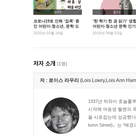
읽다
읽다
코로나19로 인해 ‘집콕’ 중
‘한 학기 한 권 읽기’ 영향
인 어린이·청소년, 문학 도
어린이·청소년 문학 인기
서 읽기 열중
2020년 03월 19일
2019년 09월 03일
저자 소개
(1명)
저 :
로이스 라우리
(Lois Lowry,Lois Ann Ha
1937년 하와이 호놀룰
시작해 여동생 헬렌의 죽음
을 사로잡는데 성공했다.
tumn Street)』는 