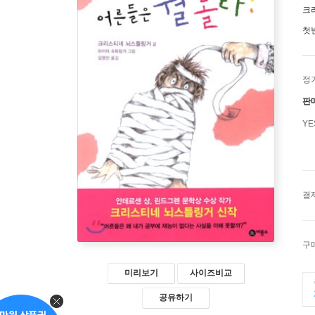
크
첫
정
판
Y
결
구
미리보기
사이즈비교
공유하기