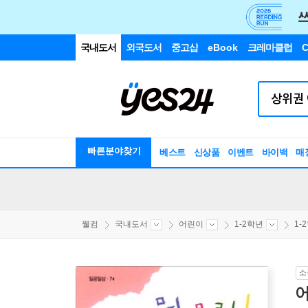
국내도서
외국도서
중고샵
eBook
크레마클럽
C
빠른분야찾기
베스트
신상품
이벤트
바이백
매
웰컴
국내도서
어린이
1-2학년
1-
소
어