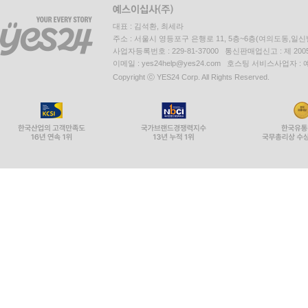
대표 : 김석환, 최세라
주소 : 서울시 영등포구 은행로 11, 5층~6층(여의도동,일신
사업자등록번호 : 229-81-37000 통신판매업신고 : 제 200
이메일 : yes24help@yes24.com 호스팅 서비스사업자 :
Copyright ⓒ YES24 Corp. All Rights Reserved.