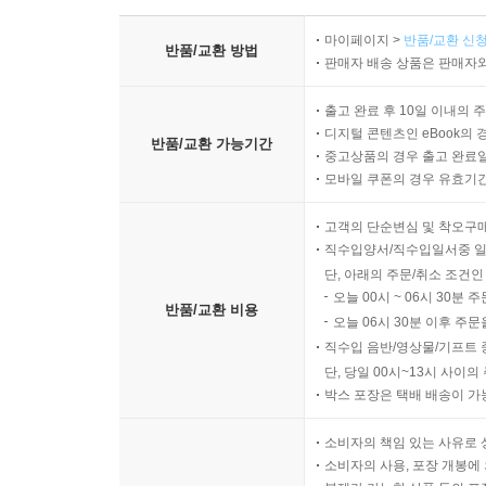
마이페이지 >
반품/교환 신청
반품/교환 방법
판매자 배송 상품은 판매자와
출고 완료 후 10일 이내의 
디지털 콘텐츠인 eBook의 
반품/교환 가능기간
중고상품의 경우 출고 완료일
모바일 쿠폰의 경우 유효기간(
고객의 단순변심 및 착오구
직수입양서/직수입일서중 일
단, 아래의 주문/취소 조건인
오늘 00시 ~ 06시 30분 
반품/교환 비용
오늘 06시 30분 이후 주문
직수입 음반/영상물/기프트 
단, 당일 00시~13시 사이
박스 포장은 택배 배송이 가
소비자의 책임 있는 사유로 
소비자의 사용, 포장 개봉에 