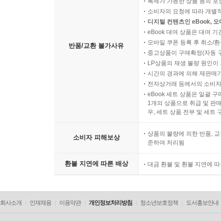
복제가 가능한 상품 등의 포장을 
소비자의 요청에 따라 개별
디지털 컨텐츠인 eBook, 
eBook 대여 상품은 대여 기
모바일 쿠폰 등록 후 취소/환
반품/교환 불가사유
중고상품이 구매확정(자동 
LP상품의 재생 불량 원인이 기
시간의 경과에 의해 재판매가
전자상거래 등에서의 소비자
eBook 세트 상품은 일괄 
1개의 상품으로 취급 및 판매
우, 세트 상품 전부 및 세트
상품의 불량에 의한 반품, 교
소비자 피해보상
준하여 처리됨
환불 지연에 따른 배상
대금 환불 및 환불 지연에 
회사소개
인재채용
이용약관
개인정보처리방침
청소년보호정책
도서홍보안내