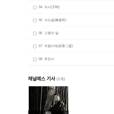
04
자시(子時)
05
낙도음(樂道吟)
06
고향의 달
07
차향이제(茶香二題)
08
추천사
채널예스 기사
(1개)
읽다