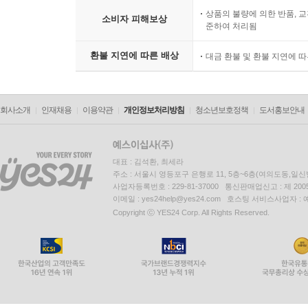
상품의 불량에 의한 반품, 교
소비자 피해보상
준하여 처리됨
환불 지연에 따른 배상
대금 환불 및 환불 지연에 
회사소개
인재채용
이용약관
개인정보처리방침
청소년보호정책
도서홍보안내
대표 : 김석환, 최세라
주소 : 서울시 영등포구 은행로 11, 5층~6층(여의도동,일신
사업자등록번호 : 229-81-37000 통신판매업신고 : 제 200
이메일 : yes24help@yes24.com 호스팅 서비스사업자 :
Copyright ⓒ YES24 Corp. All Rights Reserved.