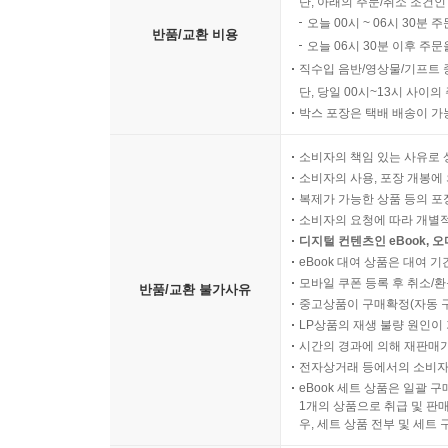
단, 아래의 주문/취소 조건인
오늘 00시 ~ 06시 30분 
반품/교환 비용
오늘 06시 30분 이후 주문
직수입 음반/영상물/기프트 
단, 당일 00시~13시 사이
박스 포장은 택배 배송이 가
소비자의 책임 있는 사유로 
소비자의 사용, 포장 개봉에 
복제가 가능한 상품 등의 포장을 
소비자의 요청에 따라 개별
디지털 컨텐츠인 eBook, 
eBook 대여 상품은 대여 기
모바일 쿠폰 등록 후 취소/환
반품/교환 불가사유
중고상품이 구매확정(자동 
LP상품의 재생 불량 원인이 기
시간의 경과에 의해 재판매가
전자상거래 등에서의 소비자
eBook 세트 상품은 일괄 
1개의 상품으로 취급 및 판매
우, 세트 상품 전부 및 세트