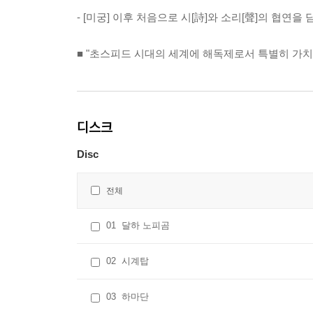
- [미궁] 이후 처음으로 시[詩]와 소리[聲]의 협연을
■ "초스피드 시대의 세계에 해독제로서 특별히 가치
디스크
Disc
전체
01
달하 노피곰
02
시계탑
03
하마단