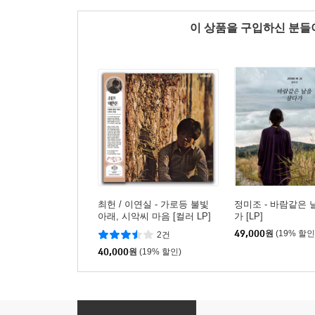
이 상품을 구입하신 분
최헌 / 이연실 - 가로등 불빛
정미조 - 바람같은 
아래, 시악씨 마음 [컬러 LP]
가 [LP]
49,000
원
(19% 할인
2건
40,000
원
(19% 할인)
황병기 - 가야금 작품 5집 : 달하노피곰