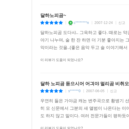
달하노피곰~
c********n
2007-12-24
신고
|
|
|
달하노피곰 도다샤.. 그윽하고 좋다. 때로는 약
야기 나누며, 술 한 잔 하면 더 기분 좋아지는
악이라는 것을..(좋은 음악 두고 술 이야기해서 좀
이 리뷰가 도움이 되었나요?
달하 노피곰 돋으시어 어긔야 멀리곰 비취
s******0
2007-06-05
신고
|
|
|
우연히 들은 가야금 캐논 변주곡으로 황병기 
히 모 신문에서 그분의 새 앨범이 나온다는 이야
도 하지 않고 말이다. 여러 전문가들이 평하듯
이 리뷰가 도움이 되었나요?