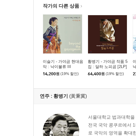
작가의 다른 상품
이슬기 - 가야금 현대음
황병기 - 가야금 작품 5
이
악 : 낙이불류 III
집 : 달하 노피곰 [2LP]
낙
14,200
원
(19% 할인)
64,400
원
(19% 할인)
2
연주 :
황병기
(黃秉冀)
서울대학교 법과대학을 
전국 국악 콩쿠르에서 1
로 국악의 영역을 확대