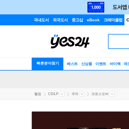
국내도서
외국도서
중고샵
eBook
크레마클럽
C
빠른분야찾기
베스트
신상품
이벤트
바이백
매
웰컴
CD/LP
국악
크로스오버