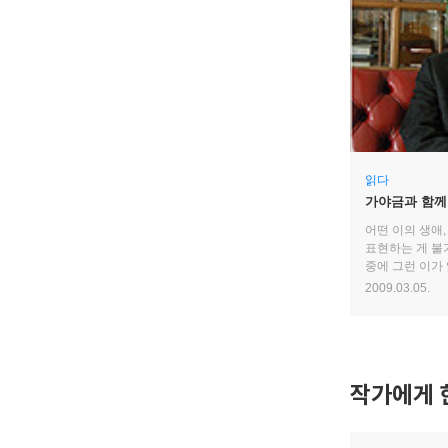
읽다
가야금과 함께한
황병기
어떤 이의 생애
표현하는 게 불
중에 그런 이가 
음악은 하이 스
2009.03.05.
해독제와 같다.
삶이 그러하다.
작가에게 