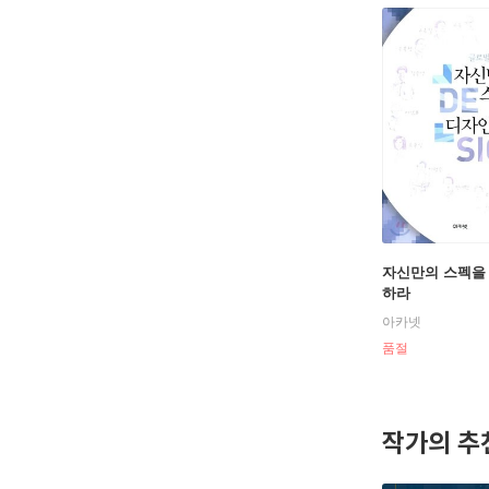
자신만의 스펙을
하라
아카넷
품절
작가의 추