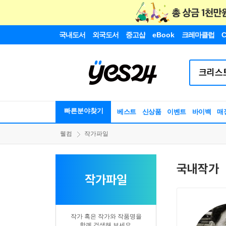
국내도서
외국도서
중고샵
eBook
크레마클럽
C
빠른분야찾기
베스트
신상품
이벤트
바이백
매
웰컴
작가파일
국내작가
작가파일
작가 혹은 작가와 작품명을
함께 검색해 보세요.