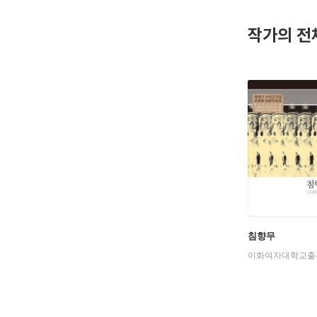
악보집으로
하마단』이 
작가의 전
피곰>, <
흐르는 자유
침향무
이화여자대학교출