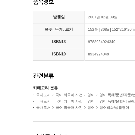
품목정보
발행일
2007년 02월 09일
쪽수, 무게, 크기
152쪽 | 368g | 152*216*20
ISBN13
9788934924340
ISBN10
8934924349
관련분류
카테고리 분류
국내도서
국어 외국어 사전
영어
영어 독해/문법/작문/
국내도서
국어 외국어 사전
영어
영어 독해/문법/작문/
국내도서
국어 외국어 사전
영어
영어회화/생활영어