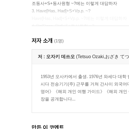
조동사+S+동사원형 ~?에는 이렇게 대답하자
3. Have[Has, Had]+S+Vp.p. ~?
Have[Has, Had]+S+Vp.p. ~?에는 이렇게 대답하자
4. Do[Does, Did]+S+동사원형 ~?
Did를 쓰는 경우를 살펴보도록 하자
저자 소개
Do[Does, Did]+S+동사원형 ~?에는 이렇게 대답하
(1명)
Yes/No로 대답할 수 있을 때는 의문사로 묻지 않는
저 :
오자키 데쓰오
(Tetsuo Ozaki,おざき 
3장 의문 대명사 Who·What·Which를 마스터하자!
1. Who·What·Which
1953년 오사카에서 출생. 1976년 와세다 대
2. Who는 이렇게 쓰면 OK!
시다 전송기기(주) 근무를 거쳐 간사이 외국어
‘~는 누구입니까?’라고 묻는 Who
영어》《해외 개인 여행 가이드》《해외 개인 
‘누가?’라고 묻는 Who
장을 공개합니다...
‘누구를?’이라고 묻는 Whom
‘누구의 (것입니까)?’라고 묻는 Whose
3. What은 이렇게 쓰면 OK!
‘~는 무엇입니까?’라고 묻는 What
만든 이 코멘트