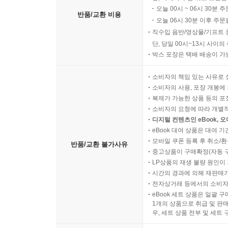
오늘 00시 ~ 06시 30분 
반품/교환 비용
오늘 06시 30분 이후 주문
직수입 음반/영상물/기프트 
단, 당일 00시~13시 사이
박스 포장은 택배 배송이 가
소비자의 책임 있는 사유로 
소비자의 사용, 포장 개봉에 
복제가 가능한 상품 등의 포장을 
소비자의 요청에 따라 개별
디지털 컨텐츠인 eBook, 
eBook 대여 상품은 대여 기
모바일 쿠폰 등록 후 취소/환
반품/교환 불가사유
중고상품이 구매확정(자동 
LP상품의 재생 불량 원인이 기
시간의 경과에 의해 재판매가
전자상거래 등에서의 소비자
eBook 세트 상품은 일괄 
1개의 상품으로 취급 및 판매
우, 세트 상품 전부 및 세트