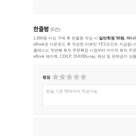
Why의 관용표현을 알면 영어가 쉬워진다!
영어 전체는 아니더라도 영어회화에서만큼은 ‘영어
4. How는 이렇게 쓰면 OK!
역할만 하지는 않는다. 가장 활발하게 우리의 입을
‘어떻게 ~?’라고 묻는 How+do[does, did]+S+동사원
한줄평
(0건)
‘어떻게 ~?’라고 묻는 How+조동사+S+동사원형 ~?
우리는 대화한다, 고로 의문사를 쓴다
‘어떻게 ~?’라고 묻는 How+be동사+S ~?
특수한 분야가 아니라면 대다수 사람들이 필요로 하는 영
1,000원 이상 구매 후 한줄평 작성 시
일반회원 50원, 마니
eBook은 다운로드 후 작성한 리뷰만 YES포인트 지급됩니
‘몇 개의 ~?’라고 묻는 How many
섹션이 문어체 영어(written English)인데 반해 
클래스는 첫번째 회차 주문확정 시점부터 마지막 회차 주문
‘얼마나 (많은) ~?’라고 묻는 How much
여기에 나오는 정도의 어휘와 문장을 구사하는 실력
eBook 페이백, CD/LP, DVD/Blu-ray, 패션 및 판매금
‘얼마나 오래 ~?’라고 묻는 How long
제외한 (100문제 중) 60문제가 질문하고 답하기
알아두면 편리한 그 외의 How+형용사 ~?
우리의 언어 현실은 어떨까? 토익이 테스트하는 
알아두면 편리한 그 외의 How+부사 ~?
현실은 어떨까? 아침에 만나면 ‘안녕’ 하는 인사말 다
평점
의문부사 How의 관용표현을 알면 영어가 쉬워진다
‘텔레비전에서 그거 봤어?’, ‘그 소식 들었어?’ 등
한글 기준 50자까지 작성가능
맞장구친다. 아침, 점심, 저녁 하루 종일 나누는 대
6장 기타 의문문을 마스터하자!
1. 간접 의문문
첫마디에 붙는 자신감이 다르다
2. 삽입절이 있는 의문문
가장 빠르게 말문을 틔울 출발점으로 의문사, 의문
3. 부가 의문문
하고 일단 시작해도 끝이 없어 보이지만, 큰 맥락을