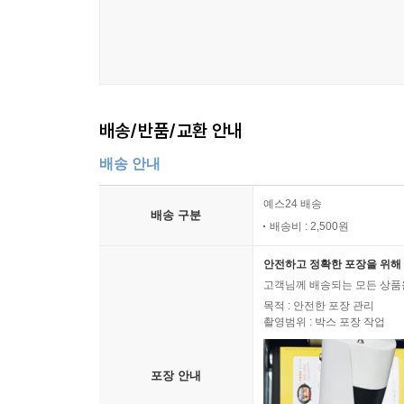
be동사, 일반동사 문장
He is a doctor. He goes to school.
평서문, 의문문, 부정문
He is a doctor. Is he a doctor? He isn’t a doctor.
배송/반품/교환 안내
현재, 과거, 미래
배송 안내
He is a doctor. He was a doctor. He will be a doctor.
예스24 배송
배송 구분
동사의 종류(be동사인가, 일반동사인가)와 시제에 
배송비 : 2,500원
있다. 이 규칙을 이해하고, 이 규칙에 의문사 what, 
안전하고 정확한 포장을 위해 
비즈니스에서 일어나는 왠만한 의사소통은 사실상 무
고객님께 배송되는 모든 상품을
의문문은 중학교 1학년 영어수업 시간에 인사말을 
목적 : 안전한 포장 관리
간단한 한 마디조차 꿰지지 않아서 스스로에게 놀
촬영범위 : 박스 포장 작업
남다른 노력이 필요하고, 일단 할 줄 알게 되면, 
스피킹의 가장 중요한 재산이다.
포장 안내