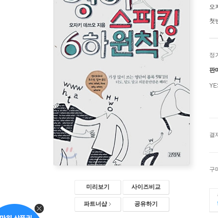
오
첫
정
판
Y
결
구
미리보기
사이즈비교
파트너샵
공유하기