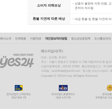
상품의 불량에 의한 반품, 교
소비자 피해보상
준하여 처리됨
환불 지연에 따른 배상
대금 환불 및 환불 지연에 
회사소개
인재채용
이용약관
개인정보처리방침
청소년보호정책
도서홍보안내
대표 : 김석환, 최세라
주소 : 서울시 영등포구 은행로 11, 5층~6층(여의도동,일신
사업자등록번호 : 229-81-37000 통신판매업신고 : 제 200
이메일 : yes24help@yes24.com 호스팅 서비스사업자 :
Copyright ⓒ YES24 Corp. All Rights Reserved.