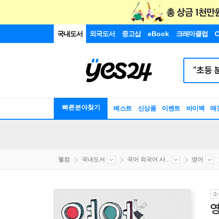
국내도서
외국도서
중고샵
eBook
크레마클럽
C
빠른분야찾기
베스트
신상품
이벤트
바이백
매
웰컴
국내도서
국어 외국어 사...
영어
소