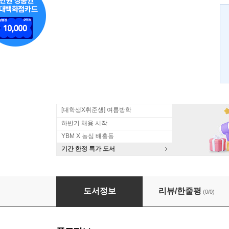
[대학생X취준생] 여름방학
하반기 채용 시작
YBM X 농심 배홍동
기간 한정 특가 도서
영어 스피킹 6하원칙
도서정보
리뷰/한줄평
(0/0)