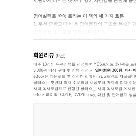
시원하게 터지는 첫마디, 영어 자신감을 단번에 충
‘어느 식당이 ~?’라고 묻는 Which restaurant
‘어느 가게가 ~?’라고 묻는 Which store
영어실력을 쑥쑥 올리는 이 책의 네 가지 흐름
알아두면 편리한 그 외의 Which
1. 우선 중학교 때 배운 영어문장의 구조를 복습하
2. 의문문의 구조를 명확히 파악하기
5장 의문부사 When·Where·Why·How를 마스터하
3. 주요 의문사의 관용표현을 이해하기
1. When은 이렇게 쓰면 OK!
4. 의문사의 응용표현을 이해하기
회원리뷰
‘~는 언제입니까?’라고 묻는 When
(0건)
‘언제 ~할 건가요?’라고 묻는 When will
출판사리뷰
매주 10건의 우수리뷰를 선정하여 YES포인트 3만원을 드
3,000원 이상 구매 후 리뷰 작성 시
일반회원 300원, 마니아
‘언제 ~합니까?’라고 묻는 When do[does, did] ~?
영어가 갑자기 유창해지는 보편타당한 비밀
eBook은 다운로드 후 작성한 리뷰만 YES포인트 지급됩니
알아두면 편리한 그 외의 When
‘영어, 왕도는 없으니, 무엇이든 해두면 결국 도움
클래스는 첫번째 회차 주문확정 시점부터 마지막 회차 주문
2.Where는 이렇게 쓰면 OK!
노력조차 과욕이고 사치이다. 영어가 급하지만 많은
사락 독서모임으로 진행된 클래스는 사락 독서모임 게시판
‘~는 어디에?’라고 묻는 Where
‘잘한다’는 인상을 줄 수 있는 정도의 만족감과 자
eBook 페이백, CD/LP, DVD/Blu-ray, 패션 및 판매금
‘어디에서 ~합니까?’라고 묻는 Where
저자 오자키 데쓰오는 국내 영어학습서 시장에서 
‘~는 어디로 …합니까?’라고 묻는 Where do[does, d
배우는 입장에서 바라보는 영어공부를 책으로 펴내 커
알아두면 편리한 그 외의 Where
가르쳐 왔다. 20여년간 그의 목표는 자신의 수업을 
3.Why는 이렇게 쓰면 OK!
1개월... 되도록 단기간 내에 주변에서 인정할 
‘왜 ~ 했습니까?’라고 묻는 Why
앞길에 지레 겁을 먹고 자신의 필요와 상관없이 어