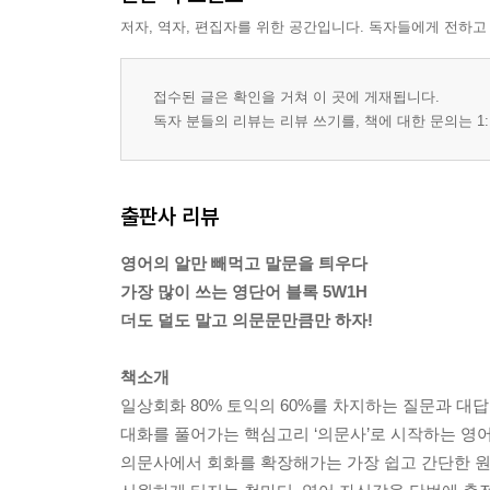
‘무엇이 ~ ?’라고 묻는 What
저자, 역자, 편집자를 위한 공간입니다. 독자들에게 전하고
‘무엇을 ~합니까?’라고 묻는 What
‘어떤 ~입니까?’라고 묻는 What
What의 관용표현을 알면 영어가 능숙해진다!
접수된 글은 확인을 거쳐 이 곳에 게재됩니다.
4. Which는 이렇게 쓰면 OK!
독자 분들의 리뷰는 리뷰 쓰기를, 책에 대한 문의는 1:
‘~는 어느 것?’이라고 묻는 Which
‘어느 쪽이 더 좋습니까?’라고 묻는 Which
‘(둘 중) 어느 것을 ~하세요?’라고 묻는 Which
출판사 리뷰
4장 의문형용사 What·Which를 마스터하자!
영어의 알만 빼먹고 말문을 틔우다
1. What은 이렇게 쓰면 OK!
가장 많이 쓰는 영단어 블록 5W1H
‘몇·무슨·어떤 ~?’라고 묻는 What
더도 덜도 말고 의문문만큼만 하자!
‘몇 시에 ~?’라고 묻는 What time
‘What kind of ~?’의 사용법
책소개
알아두면 편리한 그 외의 의문형용사 What
일상회화 80% 토익의 60%를 차지하는 질문과 대
2. Which는 이렇게 쓰면 OK!
대화를 풀어가는 핵심고리 ‘의문사’로 시작하는 영
‘어느 노선이 ~?’라고 묻는 Which line
의문사에서 회화를 확장해가는 가장 쉽고 간단한 
‘어느 버스가 ~?’라고 묻는 Which bus